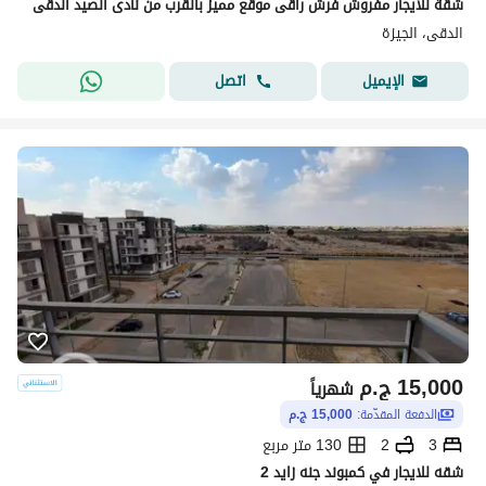
شقة للأيجار مفروش فرش راقى موقع مميز بالقرب من نادى الصيد الدقى
الدقى، الجيزة
اتصل
الإيميل
15,000
ج.م
شهرياً
الدفعة المقدّمة:
15,000 ج.م
3
2
130 متر مربع
شقه للايجار في كمبوند جنه زايد 2