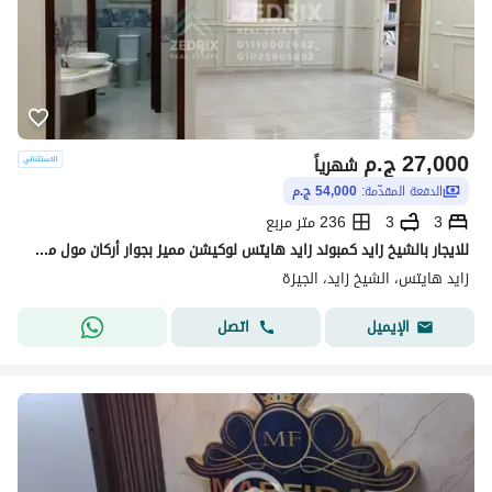
27,000
ج.م
شهرياً
الدفعة المقدّمة:
54,000 ج.م
3
3
236 متر مربع
للايجار بالشيخ زايد كمبوند زايد هايتس لوكيشن مميز بجوار أركان مول من مدخل زايد 3 من وصله دهشور شقه مميزه جدا تشطيب سوبر لوكس ح
زايد هايتس، الشيخ زايد، الجيزة
اتصل
الإيميل