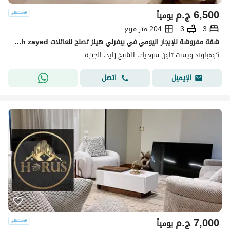
6,500
ج.م
يومياً
3
3
204 متر مربع
شقة مفروشة للإيجار اليومي في بيفرلي هيلز تصلح للعائلات elshikh zayed
كومباوند ويست تاون سوديك، الشيخ زايد، الجيزة
اتصل
الإيميل
7,000
ج.م
يومياً