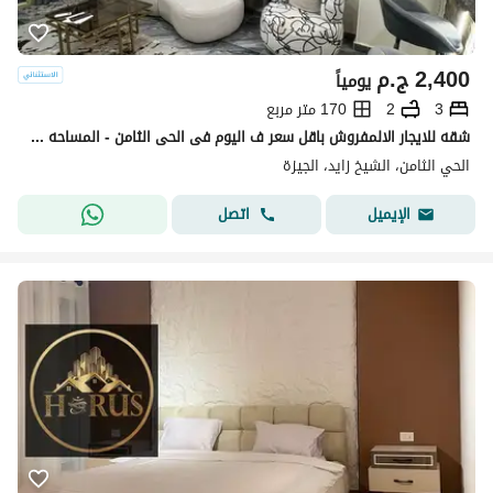
2,400
ج.م
يومياً
3
2
170 متر مربع
شقه للايجار الالمفروش باقل سعر ف اليوم فى الحى الثامن - المساحه 170م - الشيخ زايد Al Sheikh Zayed
الحي الثامن، الشيخ زايد، الجيزة
اتصل
الإيميل