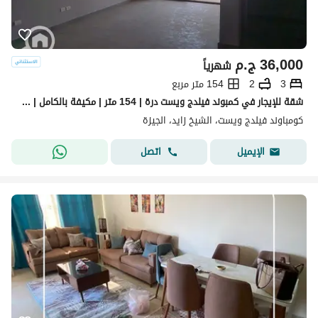
36,000
ج.م
شهرياً
3
2
154 متر مربع
شقة للإيجار في كمبوند فيلدج ويست درة | 154 متر | مكيفة بالكامل | فيو فيلات
كومباوند فيلدج ويست، الشيخ زايد، الجيزة
اتصل
الإيميل