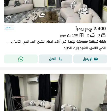
2,400
ج.م
يومياً
3
2
190 متر مربع
شقة فندقية مفروشة للإيجار في أرقى احياء الشيخ زايد، الحي التامن باقل سعر يومي قريبة من جميع الخدمات.
الحي الثامن، الشيخ زايد، الجيزة
اتصل
الإيميل