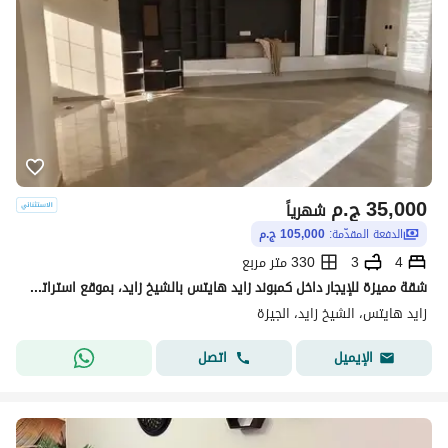
35,000
ج.م
شهرياً
الدفعة المقدّمة:
105,000 ج.م
4
3
330 متر مربع
شقة مميزة للإيجار داخل كمبوند زايد هايتس بالشيخ زايد، بموقع استراتيجي على بُعد دقائق من أركان مول ومدخل زايد 3، مع إطلالة مفتوحة وتشطيب ألترا سوبر لوكس، وأول سكن. تبلغ مساحة الشقة 330 مترًا، وتتكون من 4 غرف نوم (منها غرفة ماستر بحمام ودريسنج)، وريسبشن واس
زايد هايتس، الشيخ زايد، الجيزة
اتصل
الإيميل