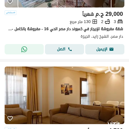
29,000
ج.م
شهرياً
3
2
130 متر مربع
شقة مفروشة للإيجار في كمبوند دار مصر الحي 16 - مفروشة بالكامل - بجوار سيتي ووك وبيفرلي هيلز
دار مصر، الشيخ زايد، الجيزة
اتصل
الإيميل