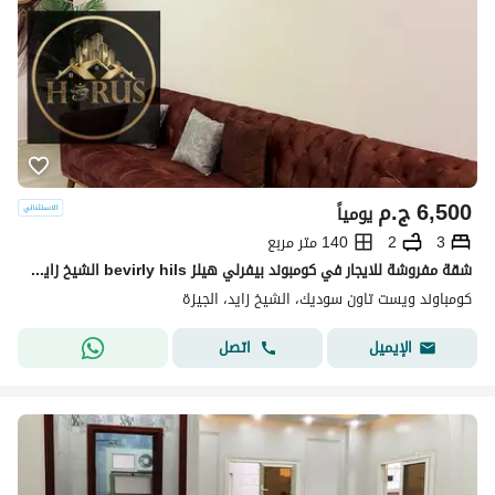
6,500
ج.م
يومياً
3
2
140 متر مربع
شقة مفروشة للايجار في كومبوند بيفرلي هيلز bevirly hils الشيخ زايد elsheikh zayed
كومباوند ويست تاون سوديك، الشيخ زايد، الجيزة
اتصل
الإيميل