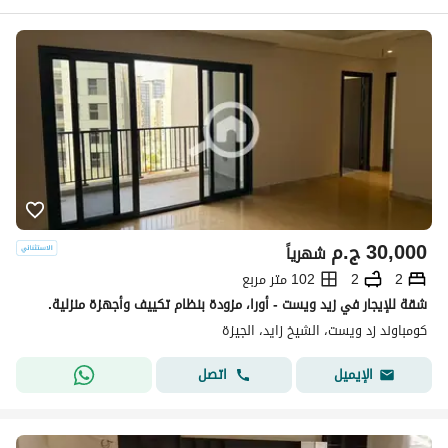
30,000
ج.م
شهرياً
2
2
102 متر مربع
شقة للإيجار في زيد ويست - أورا، مزودة بنظام تكييف وأجهزة منزلية.
كومباوند زد ويست، الشيخ زايد، الجيزة
اتصل
الإيميل