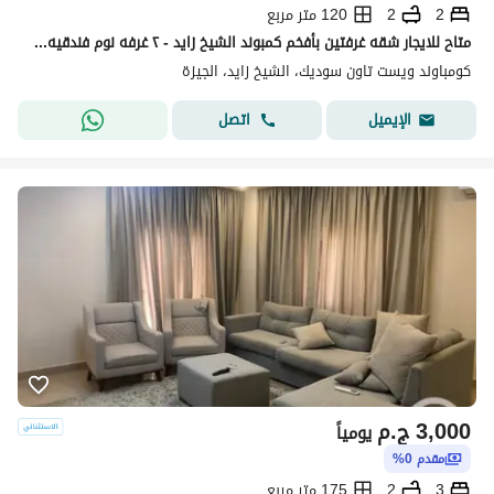
2
2
120 متر مربع
متاح للايجار شقه غرفتين بأفخم كمبوند الشيخ زايد - ٢ غرفه نوم فندقيه مكيفه
كومباوند ويست تاون سوديك، الشيخ زايد، الجيزة
اتصل
الإيميل
3,000
ج.م
يومياً
مقدم 0%
3
2
175 متر مربع