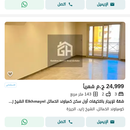
اتصل
الإيميل
24,999
ج.م
شهرياً
3
2
143 متر مربع
شقة للإيجار بالتكيفات أول سكن كمباوند الخمائل Elkhmayel الشيخ زايد Zayed
كومباوند الخمائل، الشيخ زايد، الجيزة
اتصل
الإيميل