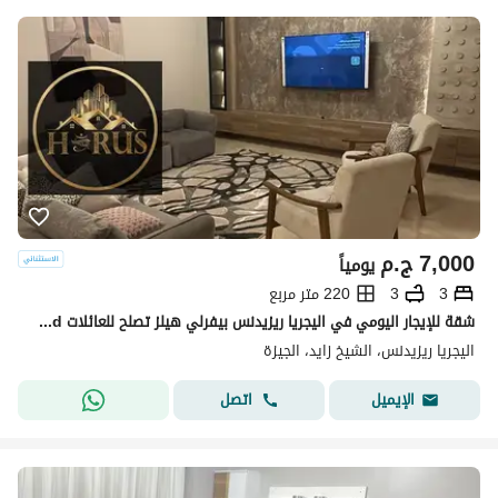
7,000
ج.م
يومياً
3
3
220 متر مربع
شقة للإيجار اليومي في اليجريا ريزيدنس بيفرلي هيلز تصلح للعائلات elshikh zayed
اليجريا ريزيدنس، الشيخ زايد، الجيزة
اتصل
الإيميل