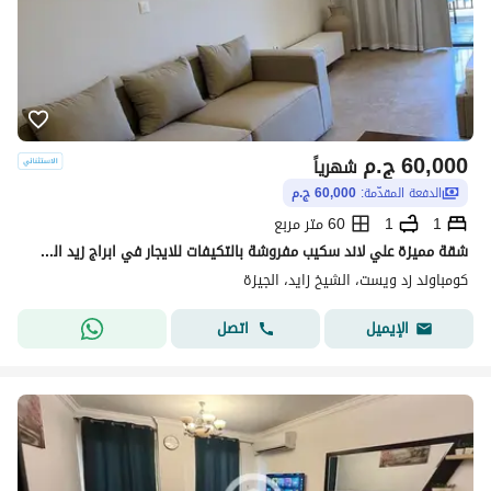
60,000
ج.م
شهرياً
الدفعة المقدّمة:
60,000 ج.م
1
1
60 متر مربع
شقة مميزة علي لاند سكيب مفروشة بالتكيفات للايجار في ابراج زيد الشيخ زايد
كومباوند زد ويست، الشيخ زايد، الجيزة
اتصل
الإيميل