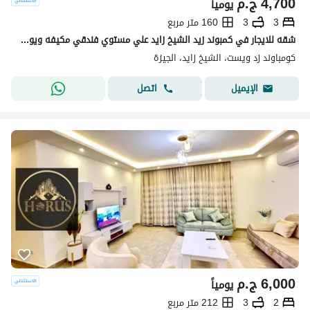
4,700
ج.م
يومياً
3
3
160 متر مربع
شقه للايجار في كمبوند زيد الشيخ زايد علي مستوي فندقي مكيفه ويوجد انترنت وفريق اوبريشن للمساعده في اي وقت هاوس كيبينج متوفر دايما
كومباوند زد ويست، الشيخ زايد، الجيزة
اتصل
الإيميل
6,000
ج.م
يومياً
2
3
212 متر مربع