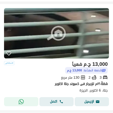
13,000
ج.م
شهرياً
الدفعة المقدّمة:
13,000 ج.م
3
2
130 متر مربع
شقةً١٣٠م للإيجار فى كمبوند جنة اكتوبر
جنة، 6 اكتوبر، الجيزة
اتصل
الإيميل