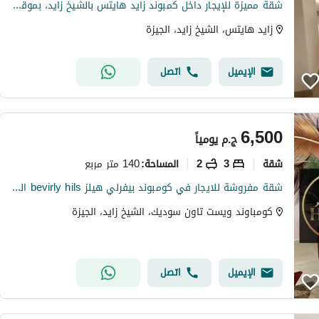
شقة مميزة للإيجار داخل كمبوند زايد هايتس بالشيخ زايد، بموقع استراتيجي على بُعد دقائق من أركان مول ومدخل زايد 3، مع إطلالة مفتوحة وتشطيب ألترا سوبر لوكس، وأول سكن. تبلغ مساحة الشقة 330 مترًا، وتتكون من 4 غرف نوم (منها غرفة ماستر بحمام ودريسنج)، وريسبشن واس
زايد هايتس، الشيخ زايد، الجيزة
الإيميل
اتصل
6,500
ج.م
يومياً
شقة
3
2
140 متر مربع
المساحة
:
شقة مفروشة للايجار في كومبوند بيفرلي هيلز bevirly hils الشيخ زايد elsheikh zayed
كومباوند ويست تاون سوديك، الشيخ زايد، الجيزة
الإيميل
اتصل