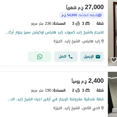
27,000
ج.م
شهرياً
الدفعة المقدّمة:
54,000 ج.م
شقة
3
3
236 متر مربع
المساحة
:
للايجار بالشيخ زايد كمبوند زايد هايتس لوكيشن مميز بجوار أركان مول من مدخل زايد 3 من وصله دهشور شقه مميزه جدا تشطيب سوبر لوكس ح
زايد هايتس، الشيخ زايد، الجيزة
الإيميل
اتصل
2,400
ج.م
يومياً
شقة
3
2
190 متر مربع
المساحة
:
شقة فندقية مفروشة للإيجار في أرقى احياء الشيخ زايد، الحي التامن باقل سعر يومي قريبة من جميع الخدمات.
الحي الثامن، الشيخ زايد، الجيزة