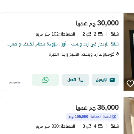
30,000
ج.م
شهرياً
شقة
2
2
102 متر مربع
المساحة
:
شقة للإيجار في زيد ويست - أورا، مزودة بنظام تكييف وأجهزة منزلية.
كومباوند زد ويست، الشيخ زايد، الجيزة
الإيميل
اتصل
35,000
ج.م
شهرياً
الدفعة المقدّمة:
105,000 ج.م
شقة
4
3
330 متر مربع
المساحة
: