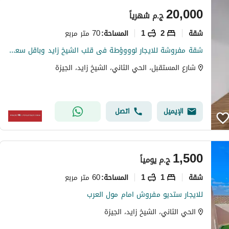
20,000
ج.م
شهرياً
شقة
2
1
70 متر مربع
المساحة
:
شقة مفروشة للايجار لوووؤطة فى قلب الشيخ زايد وباقل سعر فى زايد لسرعة التنفيذ - APARTMENT FOR RENT - AL SHEIKH ZAYED
شارع المستقبل، الحي الثاني، الشيخ زايد، الجيزة
الإيميل
اتصل
1,500
ج.م
يومياً
شقة
1
1
60 متر مربع
المساحة
:
للايجار ستديو مفروش امام مول العرب
الحي الثاني، الشيخ زايد، الجيزة