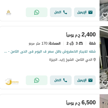
الإيميل
اتصل
2,400
ج.م
يومياً
شقة
3
2
170 متر مربع
المساحة
:
شقه للايجار الالمفروش باقل سعر ف اليوم فى الحى الثامن - المساحه 170م - الشيخ زايد Al Sheikh Zayed
الحي الثامن، الشيخ زايد، الجيزة
الإيميل
اتصل
6,500
ج.م
يومياً