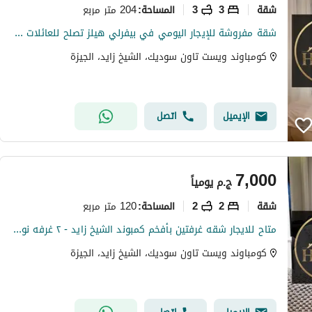
شقة
3
3
204 متر مربع
المساحة
:
شقة مفروشة للإيجار اليومي في بيفرلي هيلز تصلح للعائلات elshikh zayed
كومباوند ويست تاون سوديك، الشيخ زايد، الجيزة
الإيميل
اتصل
7,000
ج.م
يومياً
شقة
2
2
120 متر مربع
المساحة
:
متاح للايجار شقه غرفتين بأفخم كمبوند الشيخ زايد - ٢ غرفه نوم فندقيه مكيفه
كومباوند ويست تاون سوديك، الشيخ زايد، الجيزة