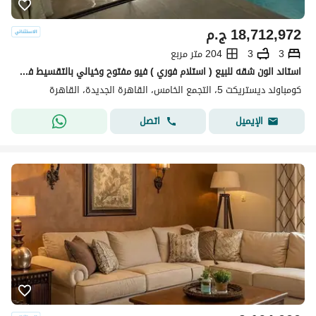
18,712,972
ج.م
3
3
204 متر مربع
استاند الون شقه للبيع ( استلام فوري ) فيو مفتوح وخيالي بالتقسيط في كمبوند ديستركت 5 في التجمع الخامس بجوار نيو قطاميه
كومباوند ديستريكت 5، التجمع الخامس، القاهرة الجديدة، القاهرة
اتصل
الإيميل