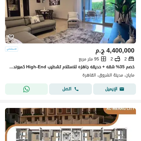
4,400,000
ج.م
2
2
95 متر مربع
خصم 35% شقه + حديقه جاهزه للاستلام تشطيب High-End كمبوند مايان - Mayan اميز Destination في الشروق وعلي طريق السويس امام مدينتي بجوار حسن علام و وصالخ
مايان، مدينة الشروق، القاهرة
اتصل
الإيميل