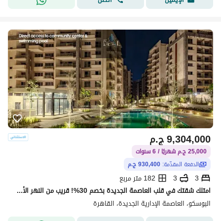
9,304,000
ج.م
25,000 ج.م شهريًا / 6 سنوات
الدفعة المقدّمة:
930,400 ج.م
3
3
182 متر مربع
امتلك شقتك في قلب العاصمة الجديدة بخصم 30%! قريب من النهر الأخضر ومحور محمد بن زايد والحي الدبلوماسي، وسط لوكيشن راقي وحياة متكاملة!
البوسكو، العاصمة الإدارية الجديدة، القاهرة