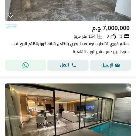
7,000,000
ج.م
3
3
154 متر مربع
استلم فوري تشطيب Luxury بحري بالكامل شقه كورنر154م للبيع ف ستودا شيراتون دقائق من تاج سيتي وجاردينيا Stoda Sheraton Minutes Taj City Heliopolis
ستودا ريزيدنس، شيراتون، القاهرة
اتصل
الإيميل