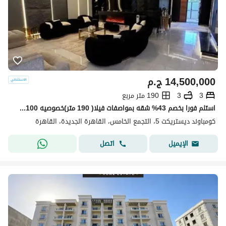
14,500,000
ج.م
3
3
190 متر مربع
استلم فورا بخصم 43% شقه بمواصفات فيلا( 190 متر)خصوصيه 100% للبيع في ديستريكت 5 - District 5 التجمع الخامس دقائق من ميفيدا وهايد بارك وماونتن فيو
كومباوند ديستريكت 5، التجمع الخامس، القاهرة الجديدة، القاهرة
اتصل
الإيميل