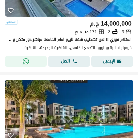
14,000,000
ج.م
3
3
171 متر مربع
استلام فوري !! نص تشطيب شقه للبيع امام الحامعه مباشر دور متكرر وفيو خيالي vip لوكيشن 171م 3غرف 3 حمام فيو بوول & لاند سكيب -بجوار ماونتن فيو-ميفيدا
كومباوند الباتيو اورو، التجمع الخامس، القاهرة الجديدة، القاهرة
اتصل
الإيميل