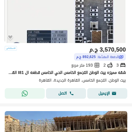
3,570,500
ج.م
الدفعة المقدّمة:
892,625 ج.م
3
2
193 متر مربع
شقه مميزه بيت الوطن التجمع الخامس الحي الخامس قطعه ال I81 القاهره
بيت الوطن، التجمع الخامس، القاهرة الجديدة، القاهرة
اتصل
الإيميل