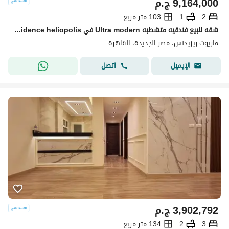
9,164,000
ج.م
2
1
103 متر مربع
شقه للبيع فندقيه متشطبه Ultra modern في marriott residence heliopolis في مصر الجديده بجوار سيتي ستنر الماظه
ماريوت ريزيدنس، مصر الجديدة، القاهرة
اتصل
الإيميل
3,902,792
ج.م
3
2
134 متر مربع