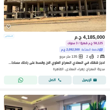
4,185,000
ج.م
58,125 ج.م شهريًا / 3 سنوات
الدفعة المقدّمة:
2,092,500 ج.م
2
2
135 متر مربع
احجز شقتك في المعادي المعراج العلوي الان وقسط على راحتك مساحات تبدء من 125م حتى 185م
مدينة المعراج، زهراء المعادى، القاهرة
اتصل
الإيميل