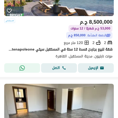
8,500,000
ج.م
53,000 ج.م شهريًا / 12 سنوات
الدفعة المقدّمة:
850,000 ج.م
2
2
120 متر مربع
شقة للبيع بجاردن قسط 12 سنة في المستقبل سيتي Montenapoleone
مونت نابليون، مدينة المستقبل، القاهرة
اتصل
الإيميل