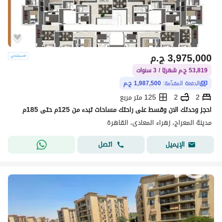
3,975,000
ج.م
53,819 ج.م شهريًا / 3 سنوات
الدفعة المقدّمة:
1,987,500 ج.م
2
2
125 متر مربع
احجز وحدتك الان وقسط على راحتك مساحات تبدء من 125م حتى 185م
مدينة المعراج، زهراء المعادى، القاهرة
اتصل
الإيميل