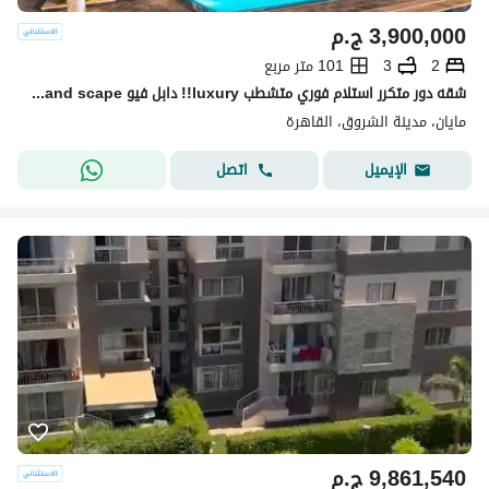
3,900,000
ج.م
2
3
101 متر مربع
شقه دور متكرر استلام فوري متشطب luxury!! دابل فيو pool+land scape تقسيمه رائعه باسهل خطط سداد بدون ضغط وتقسيط 10سـ بجوا لافيستا باتيو كازا + سوان ليك
مايان، مدينة الشروق، القاهرة
اتصل
الإيميل
9,861,540
ج.م