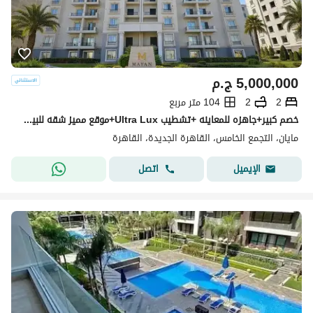
5,000,000
ج.م
2
2
104 متر مربع
خصم كبير+جاهزه للمعاينه +تشطيب Ultra Lux+موقع مميز شقه للبيع في كمبوند مايان التجمع الخامس بين سوان ليك حسن علام و LMD دقايق من HYDE PARK & MIVIDA
مايان، التجمع الخامس، القاهرة الجديدة، القاهرة
اتصل
الإيميل