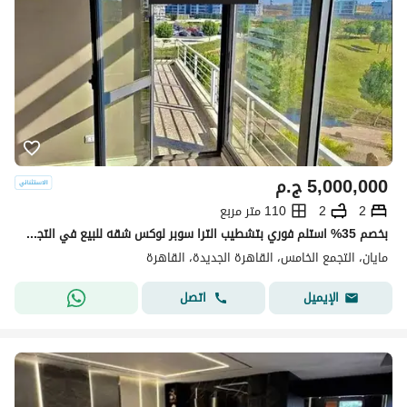
5,000,000
ج.م
2
2
110 متر مربع
بخصم 35% استلم فوري بتشطيب الترا سوبر لوكس شقه للبيع في التجمع الخامس كمبوند مايان Mayan new cairo امام الرحاب بجوار كريك تاون والمطار دقائق من AUC
مايان، التجمع الخامس، القاهرة الجديدة، القاهرة
اتصل
الإيميل