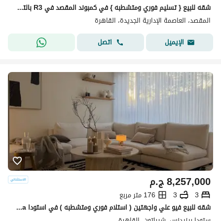
شقه للبيع { تسليم فوري ومتشطبه } في كمبوند المقصد في R3 بالتقسيط علي 10 سنوات في العاصمه الاداريه
المقصد، العاصمة الإدارية الجديدة، القاهرة
اتصل
الإيميل
8,257,000
ج.م
3
3
176 متر مربع
شقه للبيع فيو علي واجهتين ( استلام فوري ومتشطبه ) في استودا stoda بمصر الجديده
ستودا ريزيدنس، شيراتون، القاهرة