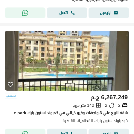
اتصل
الإيميل
6,267,249
ج.م
2
2
142 متر مربع
شقه للبيع علي 3 واجهات وفيو خيالي في كمبوند استون بارك stone park في التجمع الخامس
كومباوند ستون بارك، القطامية، القاهرة
اتصل
الإيميل