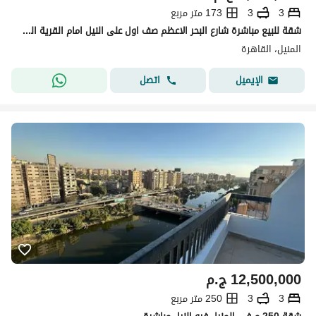
3
3
173 متر مربع
شقة للبيع مباشرة شارع البحر الاعظم صف اول على النيل امام القرية الفرعونية - استلام فوري - فيو على النيل
المنيل، القاهرة
اتصل
الإيميل
12,500,000
ج.م
3
3
250 متر مربع