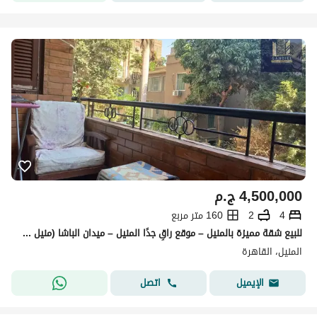
4,500,000
ج.م
4
2
160 متر مربع
للبيع شقة مميزة بالمنيل – موقع راقٍ جدًا المنيل – ميدان الباشا (منيل شرق) ثالث عمارة من شارع المنيل الرئيسي
المنيل، القاهرة
اتصل
الإيميل