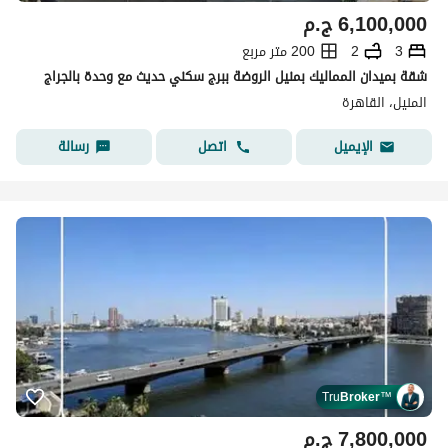
6,100,000
ج.م
3
2
200 متر مربع
شقة بميدان المماليك بمنيل الروضة ببرج سكني حديث مع وحدة بالجراج
المنيل، القاهرة
اتصل
رسالة
الإيميل
Tru
Broker
™
7,800,000
ج.م