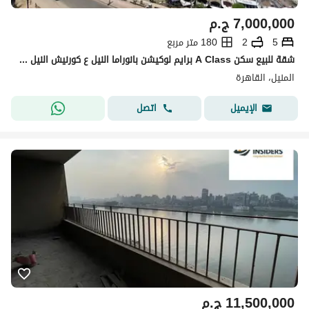
7,000,000
ج.م
5
2
180 متر مربع
شقة للبيع سكن A Class برايم لوكيشن بانوراما النيل ع كورنيش النيل عبد العزيز ال سعود بقلب القاهرة
المنيل، القاهرة
اتصل
الإيميل
11,500,000
ج.م