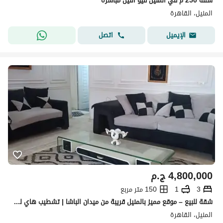
شقة 250 م في المنيل فيو النيل مباشرة
المنيل، القاهرة
اتصل
الإيميل
4,800,000
ج.م
3
1
150 متر مربع
شقة للبيع – موقع مميز بالمنيل قريبة من ميدان الباشا | تشطيب هاي لوكس
المنيل، القاهرة