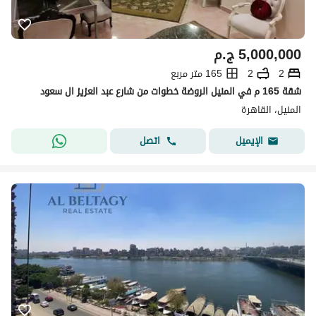
5,000,000
ج.م
2
2
165 متر مربع
شقة 165 م في المنيل الروضة خطوات من شارع عبد العزيز ال سعود
المنيل، القاهرة
اتصل
الإيميل