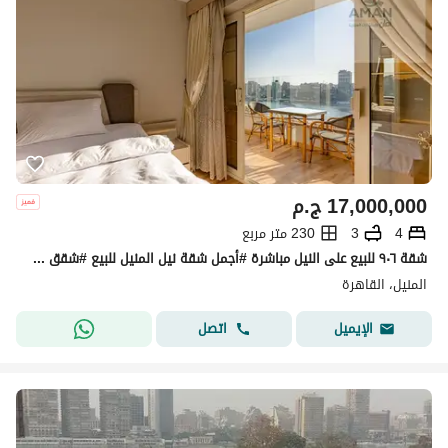
17,000,000
ج.م
4
3
230 متر مربع
شقة ٩٠٦ للبيع على النيل مباشرة #أجمل شقة نيل المنيل للبيع #شقق مصر
المنيل، القاهرة
اتصل
الإيميل