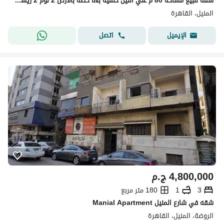
شقه للبيع مساحه 80 م علي النيل خلفيه بها حصه بالارض 2 نوم 2 ريسبشن 1حمام تشطيب لوكس مطلوب3مليون و 500الف
المنيل، القاهرة
اتصل
الإيميل
4,800,000
ج.م
3
1
180 متر مربع
Manial Apartment شقه في شارع المنيل
الروضة، المنيل، القاهرة