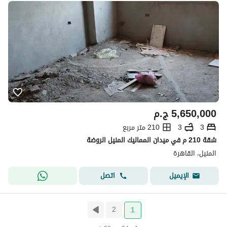
5,650,000
ج.م
3
3
210 متر مربع
شقة 210 م في ميدان المماليك المنيل الروضة
المنيل، القاهرة
اتصل
الإيميل
2
1