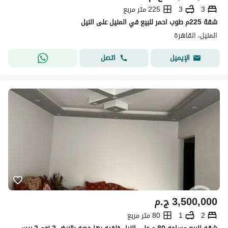
3
3
225 متر مربع
شقة 225م طوب احمر للبيع في المنيل على النيل
المنيل، القاهرة
اتصل
الإيميل
3,500,000
ج.م
2
1
80 متر مربع