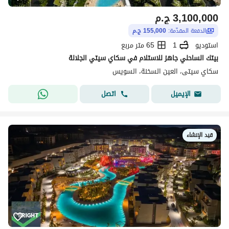
3,100,000
ج.م
الدفعة المقدّمة:
155,000 ج.م
استوديو
1
65 متر مربع
بيتك الساحلي جاهز للاستلام في سكاي سيتي الجلالة
سكاي سيتى، العين السخنة، السويس
اتصل
الإيميل
قيد الإنشاء