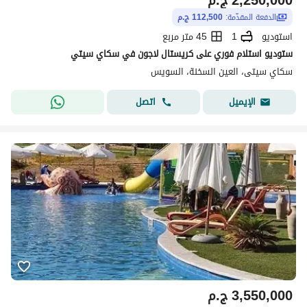
2,250,000
ج.م
الدفعة المقدّمة:
112,500 ج.م
استوديو
1
45 متر مربع
ستوديو استلام فوري على كريستال لاجون في سكاي سيتي
سكاي سيتى، العين السخنة، السويس
اتصل
الإيميل
3,550,000
ج.م