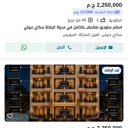
2,250,000
ج.م
الدفعة المقدّمة:
112,500 ج.م
استوديو
1
45 متر مربع
استلم ستوديو متشطب بالكامل في مدينة الجلالة سكاي سيتي
سكاي سيتى، العين السخنة، السويس
اتصل
الإيميل
قيد الإنشاء