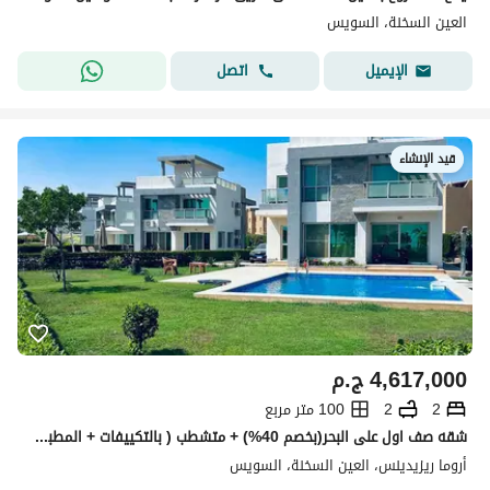
العين السخنة، السويس
اتصل
الإيميل
قيد الإنشاء
4,617,000
ج.م
2
2
100 متر مربع
شقه صف اول على البحر(بخصم 40%) + متشطب ( بالتكييفات + المطبخ ) للبيع فى قريه اروما aroma العين السخنه بجوار ازها العين السخنه وبلومار
أروما ريزيدينس، العين السخنة، السويس