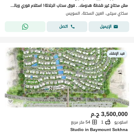
مش محتاج غير شنطة هدومك. . فوق سحاب الجلالة! استلام فوري وبالقسط علي 10 سنين
سكاي سيتى، العين السخنة، السويس
اتصل
الإيميل
قيد الإنشاء
3,500,000
ج.م
استوديو
1
54 متر مربع
Studio in Baymount Sokhna