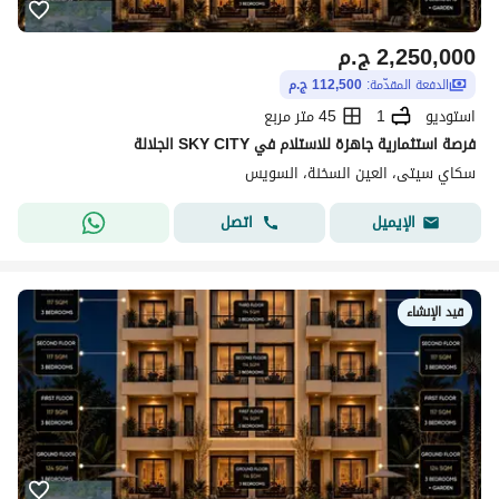
2,250,000
ج.م
الدفعة المقدّمة:
112,500 ج.م
استوديو
1
45 متر مربع
فرصة استثمارية جاهزة للاستلام في SKY CITY الجلالة
سكاي سيتى، العين السخنة، السويس
اتصل
الإيميل
قيد الإنشاء