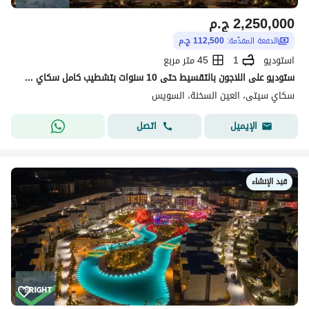
2,250,000
ج.م
الدفعة المقدّمة:
112,500 ج.م
استوديو
1
45 متر مربع
ستوديو على اللاجون بالتقسيط حتى 10 سنوات بتشطيب كامل سكاي سيتي
سكاي سيتى، العين السخنة، السويس
اتصل
الإيميل
قيد الإنشاء