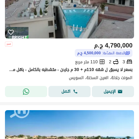
4,790,000
ج.م
الدفعة المقدّمة:
4,500,000 ج.م
3
2
110 متر مربع
بسعر لا يسبق ل شقه 110م + 30 م جاردن - متشطبه بالكامل - باقل مقدم ممكن ف المونت جلاله _ Il monte galala
المونت جلالة، العين السخنة، السويس
اتصل
الإيميل