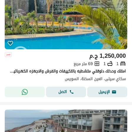
1,250,000
ج.م
1
1
69 متر مربع
امتلك وحدتك دلوقتي متشطبه بالتكييفات والفرش والاجهزه الكهربائيه في قلب العين السخنه مع اكبر شركه مطوره
سكاي سيتى، العين السخنة، السويس
اتصل
الإيميل