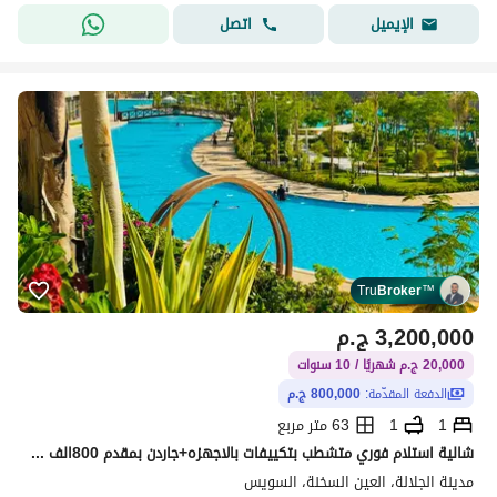
اتصل
الإيميل
Tru
Broker
™
3,200,000
ج.م
20,000 ج.م شهريًا / 10 سنوات
الدفعة المقدّمة:
800,000 ج.م
1
1
63 متر مربع
شالية استلام فوري متشطب بتكييفات بالاجهزه+جاردن بمقدم 800الف وقسط على 10 سنين قسط الشهري 20الف فقط
مدينة الجلالة، العين السخنة، السويس