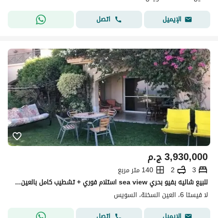
اتصل
الإيميل
3,930,000
ج.م
3
2
140 متر مربع
للبيع شاليه بفيو بحري sea view استلام فوري + تشطيب كامل بالعين السخنه من لافيستا في لافيستا السخنهLavista Sokhna
لا فيستا 6، العين السخنة، السويس
اتصل
الإيميل