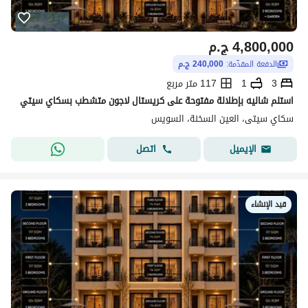
4,800,000
ج.م
الدفعة المقدّمة:
240,000 ج.م
3
1
117 متر مربع
استلم شاليه بإطلالة مفتوحة على كريستال لاجون متشطب بسكاي سيتي
سكاي سيتى، العين السخنة، السويس
اتصل
الإيميل
قيد الإنشاء