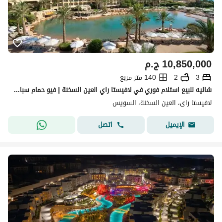
10,850,000
ج.م
3
2
140 متر مربع
شاليه للبيع استلام فوري في لافيستا راي العين السخنة | فيو حمام سباحة مباشر
لافيستا راى، العين السخنة، السويس
اتصل
الإيميل