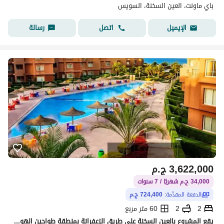
باي ماونت، العين السخنة، السويس
اتصل
رسالة
الإيميل
3,622,000
ج.م
34,000 ج.م شهريًا / 7 سنوات
الدفعة المقدّمة:
724,400 ج.م
2
2
60 متر مربع
يقع المشروع بالعين السخنة على طريق الزعفرانة بمنطقة طواحين الهواء، على بُعد 20 كم من الزعفرانة، و90 دقيقة فقط من القاهرة بموقع مميز وسهل الوصول