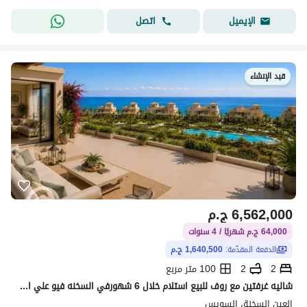
اتصل
الإيميل
قيد الإنشاء
6,562,000
ج.م
64,000 ج.م شهريًا / 4 سنوات
الدفعة المقدّمة:
1,640,500 ج.م
2
2
100 متر مربع
شاليه غرفتين مع روف للبيع استلام خلال 6 شهورفي السخنه فيو علي البحر جاهز للمعاينه و بخصم 30%
العين السخنة، السويس