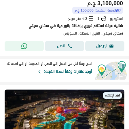
3,100,000
ج.م
الدفعة المقدّمة:
155,000 ج.م
استوديو
1
60 متر مربع
شاليه غرفة استلام فوري بإطلالة بانورامية في سكاي سيتي
سكاي سيتى، العين السخنة، السويس
اتصل
الإيميل
اقض وقتًا أقل في التنقل إلى العمل أو المدرسة أو إلى أصدقائك
أوجد عقارات وفقاً لمدة القيادة
قيد الإنشاء