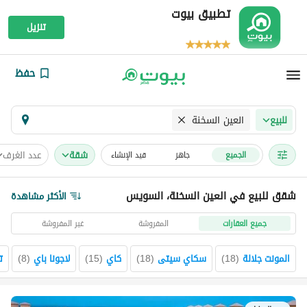
تطبيق بيوت
تنزيل
حفظ
العين السخنة
للبيع
شقة
عدد الغرف
الجميع
جاهز
قيد الإنشاء
شقق للبيع في العين السخنة، السويس
الأكثر مشاهدة
جميع العقارات
المفروشة
غير المفروشة
المونت جلالة
(
18
)
سكاي سيتى
(
18
)
كاي
(
15
)
لاجونا باي
(
8
)
ت