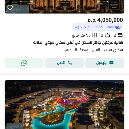
4,050,000
ج.م
الدفعة المقدّمة:
202,500 ج.م
2
1
95 متر مربع
شاليه غرفتين جاهز للسكن في أعلى سكاي سيتي الجلالة
سكاي سيتى، العين السخنة، السويس
اتصل
الإيميل