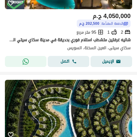
4,050,000
ج.م
الدفعة المقدّمة:
202,500 ج.م
2
1
95 متر مربع
شاليه غرفتين متشطب استلام فوري بحديقة في مدينة سكاي سيتي الجلالة
سكاي سيتى، العين السخنة، السويس
اتصل
الإيميل