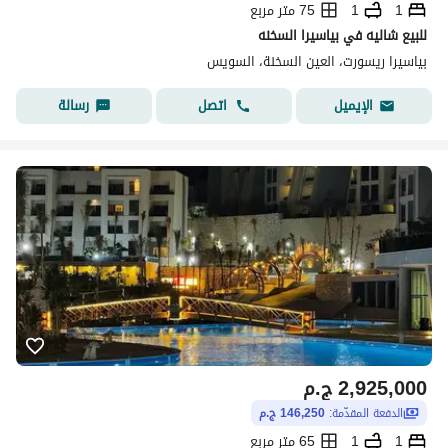
1
1
75 متر مربع
للبيع شاليه في بياسيرا السخنه
بياسيرا ريسورت، العين السخنة، السويس
اتصل
رسالة
الإيميل
2,925,000
ج.م
الدفعة المقدّمة:
146,250 ج.م
1
1
65 متر مربع