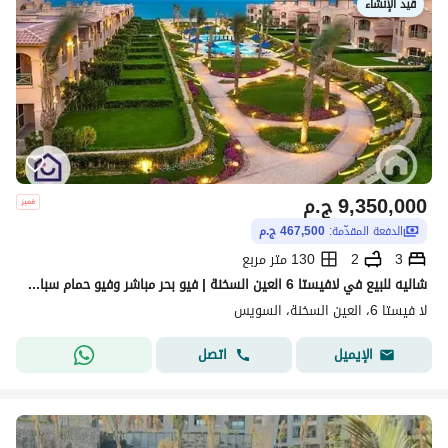
قيد الإنشاء
9,350,000
ج.م
الدفعة المقدّمة:
467,500 ج.م
3
2
130 متر مربع
شاليه للبيع في لافيستا 6 العين السخنة | فيو بحر مباشر وفيو حمام سباحة
لا فيستا 6، العين السخنة، السويس
اتصل
الإيميل