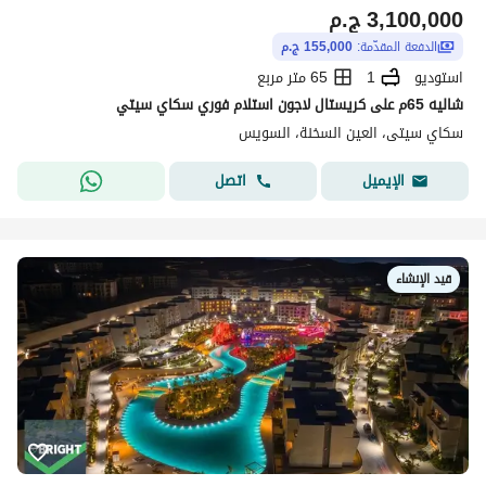
3,100,000
ج.م
الدفعة المقدّمة:
155,000 ج.م
استوديو
1
65 متر مربع
شاليه 65م على كريستال لاجون استلام فوري سكاي سيتي
سكاي سيتى، العين السخنة، السويس
اتصل
الإيميل
قيد الإنشاء