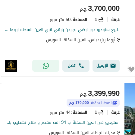
3,700,000
ج.م
غرفة
1
50 متر مربع
المساحة
:
للبيع ستوديو دور ارضي بجاردن بارقي قري العين السخنة اروما متشطب - قرية متكاملة الخدمات منطقة مطاعم وكافيهات ,سوبر ماركت, مطعم, اكوا بارك للاطفال . . . . .
أروما ريزيدينس، العين السخنة، السويس
الإيميل
اتصل
3,399,990
ج.م
الدفعة المقدّمة:
170,000 ج.م
غرفة
1
44 متر مربع
المساحة
:
استوديو فى العين السخنة ب 94 الف مقدم و متاح تشطيب بالاجهزة و الفرش بالتقسيط بدون فوائد - استوديو للبيع - مدينة الجلالة
مدينة الجلالة، العين السخنة، السويس