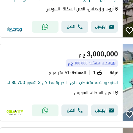
أروما ريزيدينس، العين السخنة، السويس
الإيميل
اتصل
3,000,000
ج.م
الدفعة المقدّمة:
300,000 ج.م
غرفة
1
51 متر مربع
المساحة
:
استوديو 51م متشطب على البحر بقسط كل 3 شهور 80,700 الف و اقساط متساوية - استوديو للبيع - العين السخنة
العين السخنة، السويس
الإيميل
اتصل