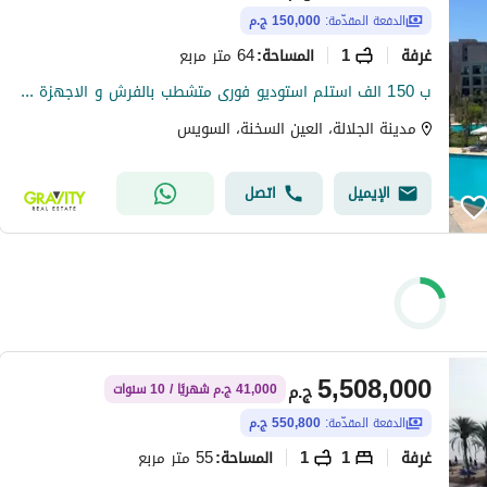
الدفعة المقدّمة:
150,000 ج.م
غرفة
1
64 متر مربع
المساحة
:
ب 150 الف استلم استوديو فورى متشطب بالفرش و الاجهزة الكهربائية فى العين السخنة - استوديو للبيع - مدينة الجلالة
مدينة الجلالة، العين السخنة، السويس
الإيميل
اتصل
5,508,000
ج.م
41,000 ج.م شهريًا / 10 سنوات
الدفعة المقدّمة:
550,800 ج.م
غرفة
1
1
55 متر مربع
المساحة
: