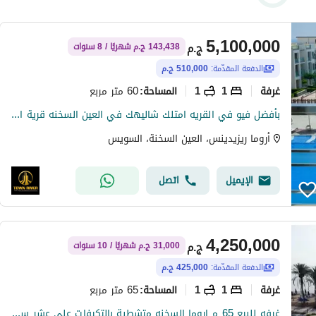
5,100,000
ج.م
143,438 ج.م شهريًا / 8 سنوات
الدفعة المقدّمة:
510,000 ج.م
غرفة
1
1
60 متر مربع
المساحة
:
بأفضل فيو في القريه امتلك شاليهك في العين السخنه قرية اروما متاح بالقريه جميع الخدمات منها حمامات سباحه ,مطاعم ,كافيهات, أكوا بارك للاطفال . . . . . . . . . . .
أروما ريزيدينس، العين السخنة، السويس
الإيميل
اتصل
4,250,000
ج.م
31,000 ج.م شهريًا / 10 سنوات
الدفعة المقدّمة:
425,000 ج.م
غرفة
1
1
65 متر مربع
المساحة
:
غرفه للبيع 65 م اروما السخنه متشطبة بالتكيفات على عشر سنوات بسعر مميز