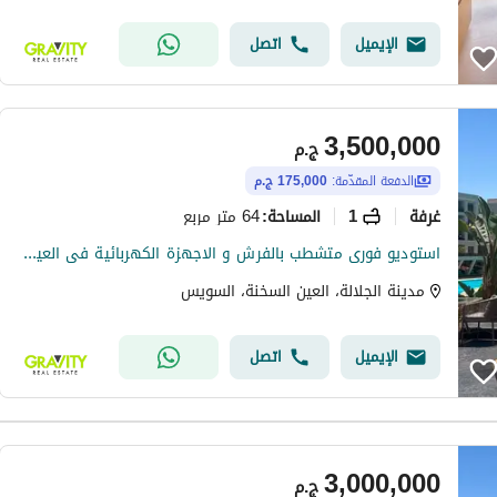
الإيميل
اتصل
3,500,000
ج.م
الدفعة المقدّمة:
175,000 ج.م
غرفة
1
64 متر مربع
المساحة
:
استوديو فورى متشطب بالفرش و الاجهزة الكهربائية فى العين السخنة - استوديو للبيع - مدينة الجلالة
مدينة الجلالة، العين السخنة، السويس
الإيميل
اتصل
3,000,000
ج.م