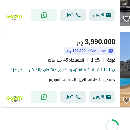
الإيميل
اتصل
3,990,000
ج.م
الدفعة المقدّمة:
199,500 ج.م
غرفة
1
45 متر مربع
المساحة
:
ب 101 الف استلم استوديو فورى متشطب بالفرش و الاجهزة الكهربائية فى العين السخنة - استوديو للبيع - مدينة الجلالة
مدينة الجلالة، العين السخنة، السويس
الإيميل
اتصل