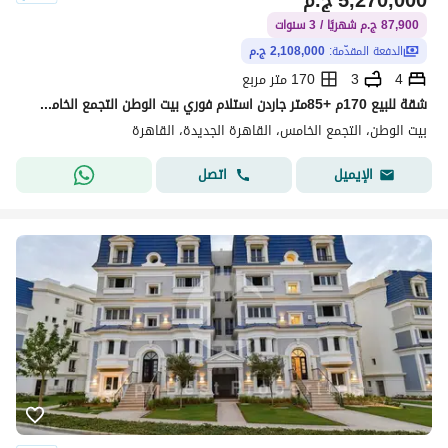
5,270,000
ج.م
87,900 ج.م شهريًا / 3 سنوات
الدفعة المقدّمة:
2,108,000 ج.م
4
3
170 متر مربع
شقة للبيع 170م +85متر جاردن استلام فوري بيت الوطن التجمع الخامس من المالك مباشرة بخصم علي الكاش بالقرب من Mivida compound و AUC 5th settlement
بيت الوطن، التجمع الخامس، القاهرة الجديدة، القاهرة
اتصل
الإيميل