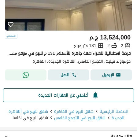
13,524,000
ج.م
2
2
131 متر مربع
فرصة استثنائية للشراء شقة جاهزة للأستلام 131 م للبيع في موقع مميز في كمبوند فيليت Villette by SODIC الجولدن سكوير التجمع الخامس القاهره الجديده 3 غرف
كومباوند فيليت، التجمع الخامس، القاهرة الجديدة، القاهرة
اتصل
الإيميل
أعلمني عن العقارات الجديدة
الصفحة الرئيسية
شقق للبيع في القاهرة
شقق للبيع في القاهرة
الجديدة
شقق للبيع في التجمع الخامس
شقق للبيع في اكاسا
نتائج مقترحة