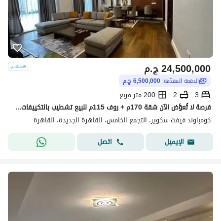
24,500,000
ج.م
الدفعة المقدّمة:
6,500,000 ج.م
3
2
200 متر مربع
فرصة لا تُعوَّض الآن شقة 170م + روف 115م للبيع تشطيب بالتكييفات استلام فوري في فيفث سكوير المراسم الجولدن سكوير التجمع الخامس القاهره الجديده 3 غرف
كومباوند فيفث سكوير، التجمع الخامس، القاهرة الجديدة، القاهرة
اتصل
الإيميل