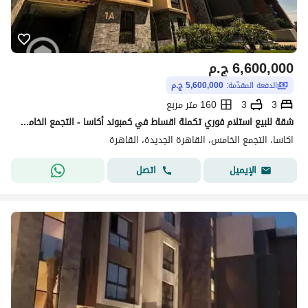
6,600,000
ج.م
الدفعة المقدّمة:
5,600,000 ج.م
3
3
160 متر مربع
شقة للبيع استلام فوري تكملة اقساط في كمبوند أكاسا - التجمع الخامس | بموقع مميز & فيو الـ Pool
اكاسا، التجمع الخامس، القاهرة الجديدة، القاهرة
اتصل
الإيميل