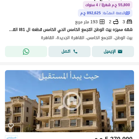
55,800 ج.م شهريًا / 4 سنوات
الدفعة المقدّمة:
892,625 ج.م
3
2
193 متر مربع
شقه مميزه بيت الوطن التجمع الخامس الحي الخامس قطعه ال I81 القاهره
بيت الوطن، التجمع الخامس، القاهرة الجديدة، القاهرة
اتصل
الإيميل