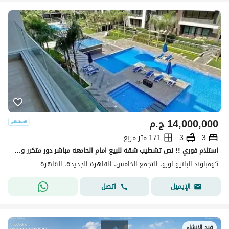
14,000,000
ج.م
3
3
171 متر مربع
استلام فوري !! نص تشطيب شقه للبيع امام الحامعه مباشر دور متكرر وفيو خيالي vip لوكيشن 171م 3غرف 3 حمام فيو بوول & لاند سكيب -بجوار ماونتن فيو-ميفيدا
كومباوند الباتيو اورو، التجمع الخامس، القاهرة الجديدة، القاهرة
اتصل
الإيميل
قيد الإنشاء