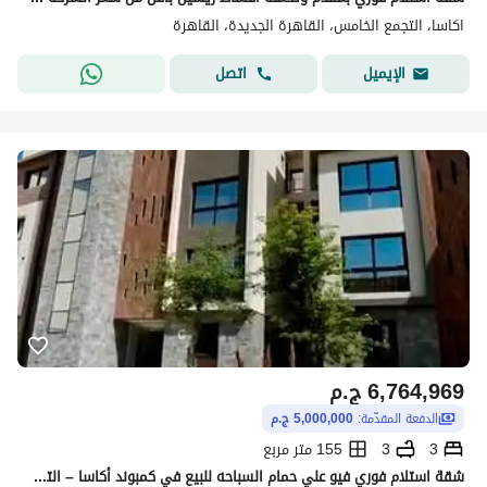
اكاسا، التجمع الخامس، القاهرة الجديدة، القاهرة
اتصل
الإيميل
6,764,969
ج.م
الدفعة المقدّمة:
5,000,000 ج.م
3
3
155 متر مربع
شقة استلام فوري فيو علي حمام السباحه للبيع في كمبوند أكاسا – التجمع الخامس من تطوير دار العالميةAcasa Compound – Fifth Settlement