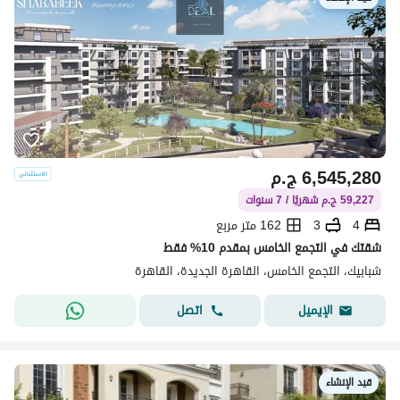
6,545,280
ج.م
59,227 ج.م شهريًا / 7 سنوات
4
3
162 متر مربع
شقتك في التجمع الخامس بمقدم 10% فقط
شبابيك، التجمع الخامس، القاهرة الجديدة، القاهرة
اتصل
الإيميل
قيد الإنشاء