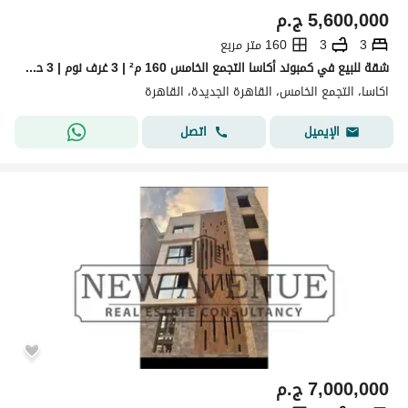
5,600,000
ج.م
3
3
160 متر مربع
شقة للبيع في كمبوند أكاسا التجمع الخامس 160 م² | 3 غرف نوم | 3 حمامات | استلام فوري | باركينج | كلوب هاوس أقل من سعر السوق قريبه من الجامعة الأمريكيه
اكاسا، التجمع الخامس، القاهرة الجديدة، القاهرة
اتصل
الإيميل
7,000,000
ج.م