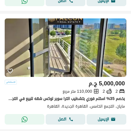
اتصل
الإيميل
5,000,000
ج.م
2
2
110,000 متر مربع
بخصم 35% استلم فوري بتشطيب الترا سوبر لوكس شقه للبيع في التجمع الخامس كمبوند مايان Mayan new cairo امام الرحاب بجوار كريك تاون والمطار دقائق من AUC
مايان، التجمع الخامس، القاهرة الجديدة، القاهرة
اتصل
الإيميل