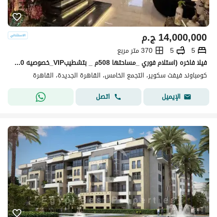
14,000,000
ج.م
5
5
370 متر مربع
فيلا فاخره (استلام فوري _مساحتها 508م _ بتشطيبVIP_خصوصيه 100%)للبيع فى فيفت سكوير المراسم Fifth Square التجمع الخامس بجوار بالم هيلز وماونتن فيووAUC
كومباوند فيفث سكوير، التجمع الخامس، القاهرة الجديدة، القاهرة
اتصل
الإيميل