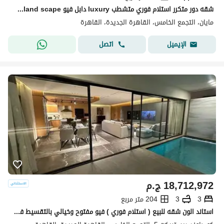
شقه دور متكرر استلام فوري متشطب luxury دابل فيو pool+land scape تقسيمه رائعه باسهل خطط سداد بدون ضغط وتقسيط ع اطول عدد سنوات الرحاب-سوان ليك-كريك تاون
مايان، التجمع الخامس، القاهرة الجديدة، القاهرة
اتصل
الإيميل
18,712,972
ج.م
3
3
204 متر مربع
استاند الون شقه للبيع ( استلام فوري ) فيو مفتوح وخيالي بالتقسيط في كمبوند ديستركت 5 في التجمع الخامس بجوار نيو قطاميه