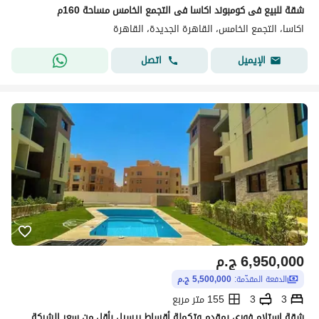
شقة للبيع فى كومبوند اكاسا فى التجمع الخامس مساحة 160م
اكاسا، التجمع الخامس، القاهرة الجديدة، القاهرة
اتصل
الإيميل
6,950,000
ج.م
الدفعة المقدّمة:
5,500,000 ج.م
3
3
155 متر مربع
شقة استلام فوري بمقدم وتكملة أقساط ريسيل بأقل من سعر الشركة 3 غرف في Acasa القاهرة الجديدة بالقرب من الجامعة الأمريكية والجولدن سكوير للبيع