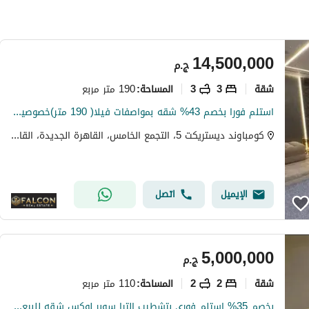
14,500,000
ج.م
شقة
3
3
190 متر مربع
المساحة
:
استلم فورا بخصم 43% شقه بمواصفات فيلا( 190 متر)خصوصيه 100% للبيع في ديستريكت 5 - District 5 التجمع الخامس دقائق من ميفيدا وهايد بارك وماونتن فيو
كومباوند ديستريكت 5، التجمع الخامس، القاهرة الجديدة، القاهرة
الإيميل
اتصل
5,000,000
ج.م
شقة
2
2
110 متر مربع
المساحة
:
بخصم 35% استلم فوري بتشطيب الترا سوبر لوكس شقه للبيع في التجمع الخامس كمبوند مايان Mayan new cairo امام الرحاب بجوار كريك تاون والمطار دقائق من AUC