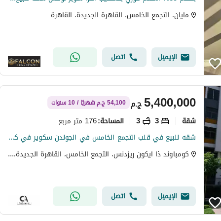
مايان، التجمع الخامس، القاهرة الجديدة، القاهرة
الإيميل
اتصل
5,400,000
ج.م
54,100 ج.م شهريًا / 10 سنوات
شقة
3
3
176 متر مربع
المساحة
:
شقه للبيع في قلب التجمع الخامس في الجولدن سكوير في كمبوند ايكون مقدم 5% وقسط علي 10 سنوات مع خصم كاش 35% | * Icon *
كومباوند ذا ايكون ريزدنس، التجمع الخامس، القاهرة الجديدة، القاهرة
الإيميل
اتصل