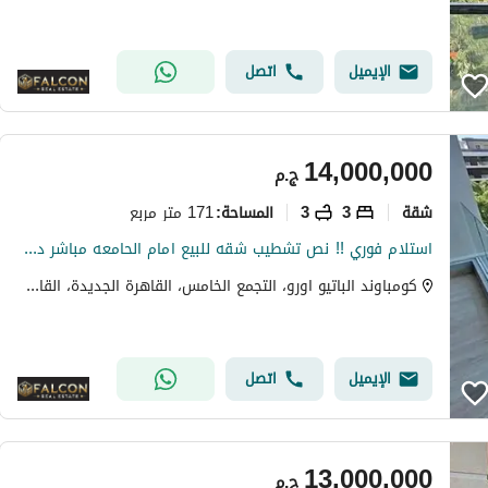
الإيميل
اتصل
14,000,000
ج.م
شقة
3
3
171 متر مربع
المساحة
:
استلام فوري !! نص تشطيب شقه للبيع امام الحامعه مباشر دور متكرر وفيو خيالي vip لوكيشن 171م 3غرف 3 حمام فيو بوول & لاند سكيب -بجوار ماونتن فيو-ميفيدا
كومباوند الباتيو اورو، التجمع الخامس، القاهرة الجديدة، القاهرة
الإيميل
اتصل
13,000,000
ج.م