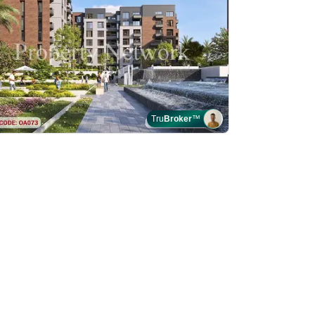
Tru
Broker
™