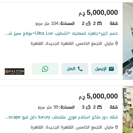
5,000,000
ج.م
شقة
2
2
104 متر مربع
المساحة
:
خصم كبير+جاهزه للمعاينه +تشطيب Ultra Lux+موقع مميز شقه للبيع في كمبوند مايان التجمع الخامس بين سوان ليك حسن علام و LMD دقايق من HYDE PARK & MIVIDA
مايان، التجمع الخامس، القاهرة الجديدة، القاهرة
الإيميل
اتصل
5,000,000
ج.م
شقة
2
3
99 متر مربع
المساحة
:
شقه دور متكرر استلام فوري متشطب luxury دابل فيو pool+land scape تقسيمه رائعه باسهل خطط سداد بدون ضغط وتقسيط ع اطول عدد سنوات الرحاب-سوان ليك-كريك تاون
مايان، التجمع الخامس، القاهرة الجديدة، القاهرة