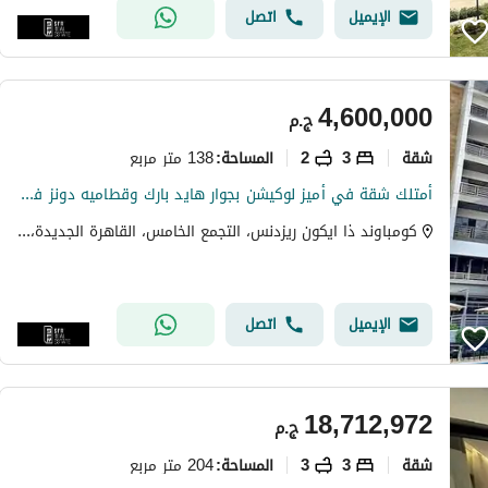
الإيميل
اتصل
4,600,000
ج.م
شقة
3
2
138 متر مربع
المساحة
:
أمتلك شقة في أميز لوكيشن بجوار هايد بارك وقطاميه دونز في كمبوند ذا أيكون التجمع الخامس
كومباوند ذا ايكون ريزدنس، التجمع الخامس، القاهرة الجديدة، القاهرة
الإيميل
اتصل
18,712,972
ج.م
شقة
3
3
204 متر مربع
المساحة
: