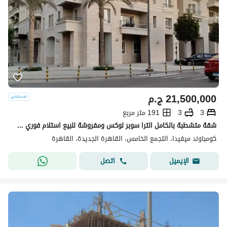
21,500,000
ج.م
3
3
191 متر مربع
شقة متشطبة بالكامل الترا سوبر لوكس ومفروشة للبيع استلام فوري في كمبوند ميفيدا اعمار التجمع الخامس Mivida Emaar New Cairo
كومباوند ميفيدا، التجمع الخامس، القاهرة الجديدة، القاهرة
اتصل
الإيميل