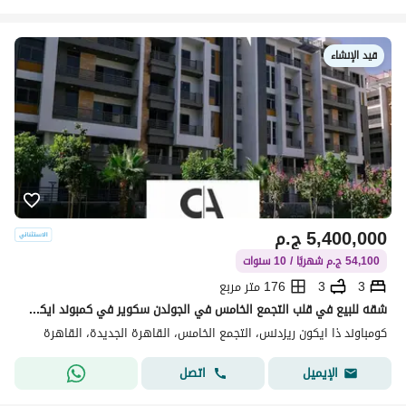
قيد الإنشاء
5,400,000
ج.م
54,100 ج.م شهريًا / 10 سنوات
3
3
176 متر مربع
شقه للبيع في قلب التجمع الخامس في الجولدن سكوير في كمبوند ايكون مقدم 5% وقسط علي 10 سنوات مع خصم كاش 35% | * Icon *
كومباوند ذا ايكون ريزدنس، التجمع الخامس، القاهرة الجديدة، القاهرة
اتصل
الإيميل