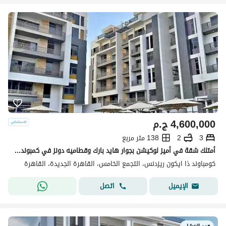
4,600,000
ج.م
3
2
138 متر مربع
أمتلك شقة في أميز لوكيشن بجوار هايد بارك وقطاميه دونز في كمبوند ذا أيكون التجمع الخامس
كومباوند ذا ايكون ريزدنس، التجمع الخامس، القاهرة الجديدة، القاهرة
اتصل
الإيميل