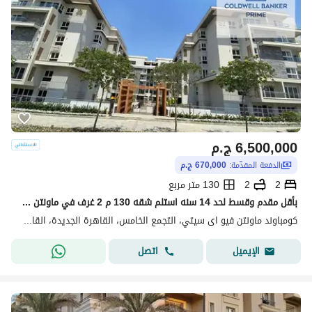
6,500,000
ج.م
الدفعة المقدّمة:
670,000 ج.م
2
2
130 متر مربع
بأقل مقدم وقسط لحد 14 سنه استلم شقه 130 م 2 غرف في ماونتن فيو اى سيتي في قلب الجولدن سكوير التجمع الخامس القاهره الجديده او استفيد بخصم في حاله الكاش
كومباوند ماونتن فيو اى سيتي، التجمع الخامس، القاهرة الجديدة، القاهرة
اتصل
الإيميل