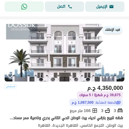
اتصل
الإيميل
قيد الإنشاء
4,350,000
ج.م
39,875 ج.م شهريًا / 5 سنوات
الدفعة المقدّمة:
1,087,500 ج.م
3
3
166 متر مربع
شقه للبيع بارقي احياء بيت الوطن الحي الثاني بحري وناصية ممر مساحه 166 م م 3 نوم 3 حمام على بعد دقائق من محور النوادي والتسعين بجاردن 59 م
بيت الوطن، التجمع الخامس، القاهرة الجديدة، القاهرة