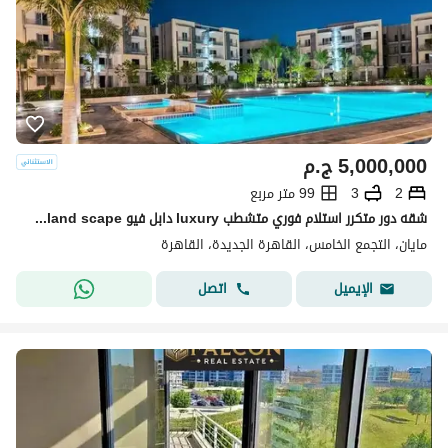
5,000,000
ج.م
2
3
99 متر مربع
شقه دور متكرر استلام فوري متشطب luxury دابل فيو pool+land scape تقسيمه رائعه باسهل خطط سداد بدون ضغط وتقسيط ع اطول عدد سنوات الرحاب-سوان ليك-كريك تاون
مايان، التجمع الخامس، القاهرة الجديدة، القاهرة
اتصل
الإيميل