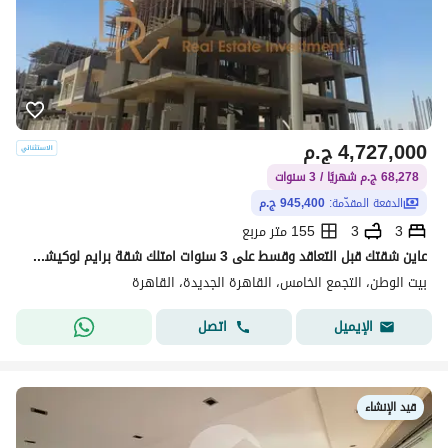
4,727,000
ج.م
68,278 ج.م شهريًا / 3 سنوات
الدفعة المقدّمة:
945,400 ج.م
3
3
155 متر مربع
عاين شقتك قبل التعاقد وقسط على 3 سنوات امتلك شقة برايم لوكيشن فيو مفتوح خطوات من التسعين الشمالى وطريق السويس الحي التكميلي بيت الوطن
بيت الوطن، التجمع الخامس، القاهرة الجديدة، القاهرة
اتصل
الإيميل
قيد الإنشاء