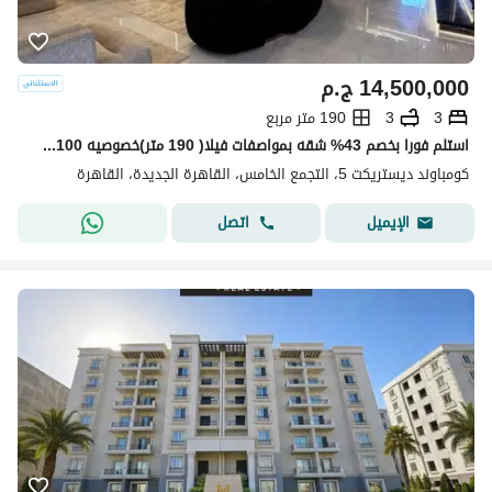
14,500,000
ج.م
3
3
190 متر مربع
استلم فورا بخصم 43% شقه بمواصفات فيلا( 190 متر)خصوصيه 100% للبيع في ديستريكت 5 - District 5 التجمع الخامس دقائق من ميفيدا وهايد بارك وماونتن فيو
كومباوند ديستريكت 5، التجمع الخامس، القاهرة الجديدة، القاهرة
اتصل
الإيميل