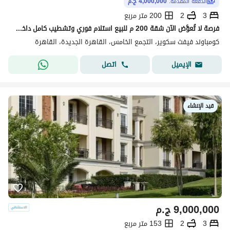
الدفعة المقدّمة:
4,000,000 ج.م
3
2
200 متر مربع
فرصة لا تُعوَّض الآن شقة 200 م للبيع استلام فوري وتشطيب كامل داخل كمبوند فيفث سكوير المراسم، الجولدن سكوير، التجمع الخامس القاهره الجديده 3 غرف
كومباوند فيفث سكوير، التجمع الخامس، القاهرة الجديدة، القاهرة
اتصل
الإيميل
قيد الإنشاء
9,000,000
ج.م
3
2
153 متر مربع