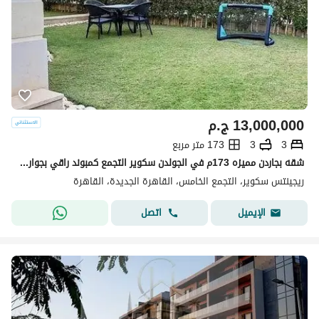
13,000,000
ج.م
3
3
173 متر مربع
شقه بجاردن مميزه 173م في الجولدن سكوير التجمع كمبوند راقي بجوار ميفيدا
ريجينتس سكوير، التجمع الخامس، القاهرة الجديدة، القاهرة
اتصل
الإيميل