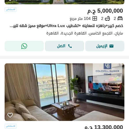
5,000,000
ج.م
2
2
104 متر مربع
خصم كبير+جاهزه للمعاينه +تشطيب Ultra Lux+موقع مميز شقه للبيع في كمبوند مايان التجمع الخامس بين سوان ليك حسن علام و LMD دقايق من HYDE PARK & MIVIDA
مايان، التجمع الخامس، القاهرة الجديدة، القاهرة
اتصل
الإيميل
13,300,000
ج.م