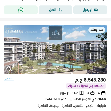
اتصل
الإيميل
قيد الإنشاء
6,545,280
ج.م
59,227 ج.م شهريًا / 7 سنوات
4
3
162 متر مربع
شقتك في التجمع الخامس بمقدم 10% فقط
شبابيك، التجمع الخامس، القاهرة الجديدة، القاهرة