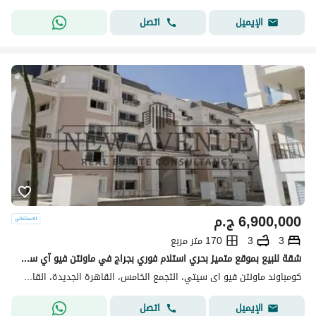
اتصل
الإيميل
6,900,000
ج.م
3
3
170 متر مربع
شقة للبيع بموقع متميز بحري استلام فوري بجراج في ماونتن فيو آي سيتي القاهرة الجديدة Mountain View ICity New Cairo
كومباوند ماونتن فيو اى سيتي، التجمع الخامس، القاهرة الجديدة، القاهرة
اتصل
الإيميل