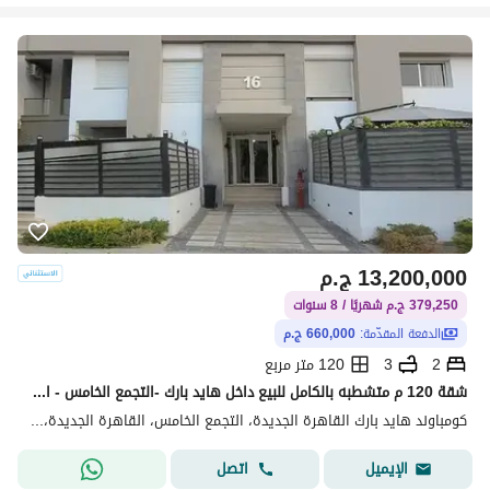
13,200,000
ج.م
379,250 ج.م شهريًا / 8 سنوات
الدفعة المقدّمة:
660,000 ج.م
2
3
120 متر مربع
شقة 120 م متشطبه بالكامل للبيع داخل هايد بارك -التجمع الخامس - القاهره الجديده - بأقل مقدم وتقسيط 8 سنوات -استلم بعد سنه - 2 غرف
كومباوند هايد بارك القاهرة الجديدة، التجمع الخامس، القاهرة الجديدة، القاهرة
اتصل
الإيميل