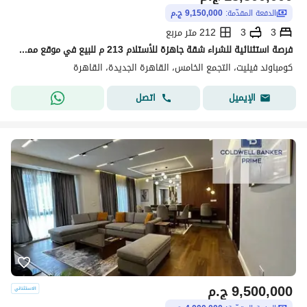
الدفعة المقدّمة:
9,150,000 ج.م
3
3
212 متر مربع
فرصة استثنائية للشراء شقة جاهزة للأستلام 213 م للبيع في موقع مميز في كمبوند فيليت Villette by SODIC الجولدن سكوير التجمع الخامس القاهره الجديده 3 غرف
كومباوند فيليت، التجمع الخامس، القاهرة الجديدة، القاهرة
اتصل
الإيميل
9,500,000
ج.م