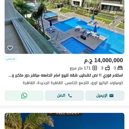
14,000,000
ج.م
3
3
171 متر مربع
استلام فوري !! نص تشطيب شقه للبيع امام الحامعه مباشر دور متكرر وفيو خيالي vip لوكيشن 171م 3غرف 3 حمام فيو بوول & لاند سكيب -بجوار ماونتن فيو-ميفيدا
كومباوند الباتيو اورو، التجمع الخامس، القاهرة الجديدة، القاهرة
اتصل
الإيميل