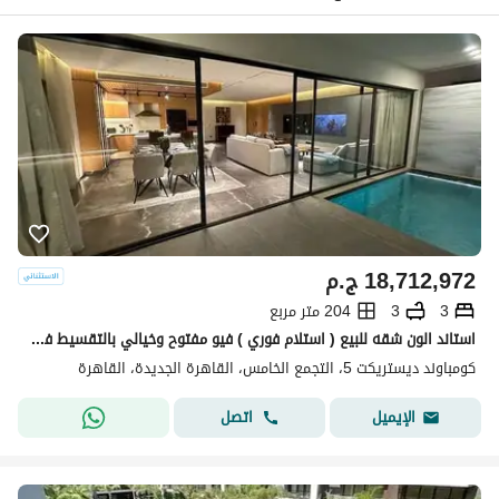
18,712,972
ج.م
3
3
204 متر مربع
استاند الون شقه للبيع ( استلام فوري ) فيو مفتوح وخيالي بالتقسيط في كمبوند ديستركت 5 في التجمع الخامس بجوار نيو قطاميه
كومباوند ديستريكت 5، التجمع الخامس، القاهرة الجديدة، القاهرة
اتصل
الإيميل