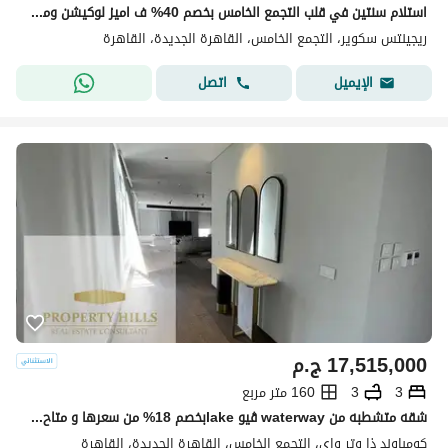
استلام سنتين في قلب التجمع الخامس بخصم 40% ف اميز لوكيشن ومتاح تقسيط لحد 8 سنين
ريجينتس سكوير، التجمع الخامس، القاهرة الجديدة، القاهرة
اتصل
الإيميل
17,515,000
ج.م
3
3
160 متر مربع
شقه متشطبه من waterway ڤيو lakeبخصم 18% من سعرها و متاح التقسيط
كومباوند ذا وتر واي، التجمع الخامس، القاهرة الجديدة، القاهرة