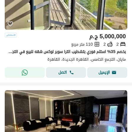
5,000,000
ج.م
2
2
110 متر مربع
بخصم 35% استلم فوري بتشطيب الترا سوبر لوكس شقه للبيع في التجمع الخامس كمبوند مايان Mayan new cairo امام الرحاب بجوار كريك تاون والمطار دقائق من AUC
مايان، التجمع الخامس، القاهرة الجديدة، القاهرة
اتصل
الإيميل