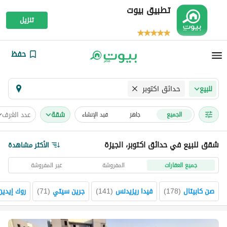
تطبيق بيوت
تنزيل
حفظ
حدائق اكتوبر
للبيع
شقة
عدد الغرف
الجميع
جاهز
قيد الإنشاء
شقق للبيع في حدائق اكتوبر، الجيزة
الأكثر مشاهدة
جميع العقارات
المفروشة
غير المفروشة
صن كابيتال
(
178
)
فيدا ريزيدنس
(
141
)
جرين سيتي
(
71
)
روك إيدين