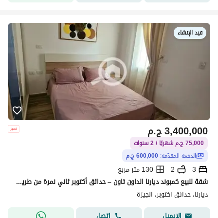
قيد الإنشاء
3,400,000
ج.م
75,000 ج.م شهريًا / 2 سنوات
الدفعة المقدّمة:
600,000 ج.م
3
2
130 متر مربع
شقة للبيع كمبوند ديارنا الداون تاون – حدائق أكتوبر ثاني نمرة من طريق الواحات | أمام جامعة MSA
ديارنا، حدائق اكتوبر، الجيزة
اتصل
الإيميل