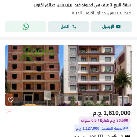
شقة للبيع 3 غرف في كمبوند فيدا ريزيدينس حدائق اكتوبر
فيدا ريزيدنس، حدائق اكتوبر، الجيزة
اتصل
الإيميل
1,610,000
ج.م
80,500 ج.م شهريًا / 0.5 سنوات
الدفعة المقدّمة:
1,127,000 ج.م