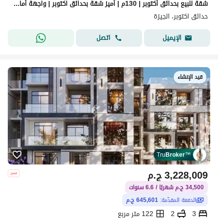
شقة للبيع بحدائق أكتوبر | 130م | أميز شقة بحدائق اكتوبر | واجهة أمامية | فيو مفتوح على الممشى السياحي والمونوريل
حدائق اكتوبر، الجيزة
اتصل
الإيميل
قيد الإنشاء
Tru
Broker
™
3,228,009
ج.م
34,500 ج.م شهريًا / 6.6 سنوات
الدفعة المقدّمة:
645,601 ج.م
3
2
122 متر مربع