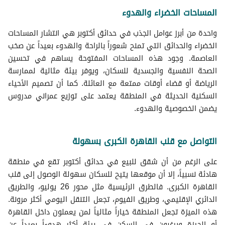
المساحات الخضراء والهدوء
واحدة من أبرز عوامل الجذب في حدائق أكتوبر هي انتشار المساحات
الخضراء والحدائق التي تمنح شعوراً بالراحة والهدوء بعيداً عن صخب
العاصمة. وجود هذه المساحات المفتوحة يساهم في تحسين
الصحة النفسية والجسدية للسكان، ويوفر بيئة مثالية لممارسة
الرياضة أو قضاء أوقات ممتعة مع العائلة. كما أن تصميم الأحياء
السكنية الحديثة في المنطقة يعتمد على توزيع عمراني مدروس
يضمن الخصوصية والهدوء.
التواصل مع قلب القاهرة الكبرى بسهولة
على الرغم من أن شقق للبيع في حدائق أكتوبر تقع في منطقة
هادئة نسبياً، إلا أن موقعها يتيح للسكان سهولة الوصول إلى قلب
القاهرة الكبرى. فالطرق الرئيسية مثل محور 26 يوليو، والطريق
الدائري الإقليمي، وطريق الفيوم، تجعل التنقل اليومي أكثر مرونة.
هذه الميزة تجعل المنطقة خياراً مثالياً لمن يعملون داخل القاهرة
أو الجيزة ويرغبون في السكن في بيئة أكثر هدوءاً بعيداً عن