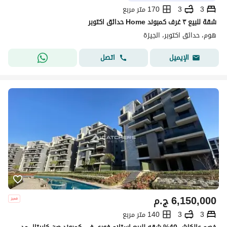
3
3
170 متر مربع
شقة للبيع ٣ غرف كمبوند Home حدائق اكتوبر
هوم، حدائق اكتوبر، الجيزة
اتصل
الإيميل
6,150,000
ج.م
3
3
140 متر مربع