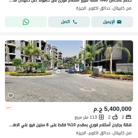
خصم عالكاش 40% شقه للبيع استلام فورى فى كمبوند صن كابيتال مدينه 6 اكتوبر ويوجد نظام تقسيط على 8 سنوات بمقدم 10%
صن كابيتال، حدائق اكتوبر، الجيزة
اتصل
الإيميل
5,400,000
ج.م
2
2
113 متر مربع
شقة بجاردن أستلام فوري بمقدم 10% فقط على 8 سنين فيو علي الاهرامات
صن كابيتال، حدائق اكتوبر، الجيزة