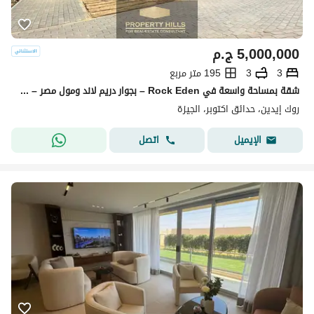
5,000,000
ج.م
3
3
195 متر مربع
شقة بمساحة واسعة في Rock Eden – بجوار دريم لاند ومول مصر – استلام فوري
روك إيدين، حدائق اكتوبر، الجيزة
اتصل
الإيميل