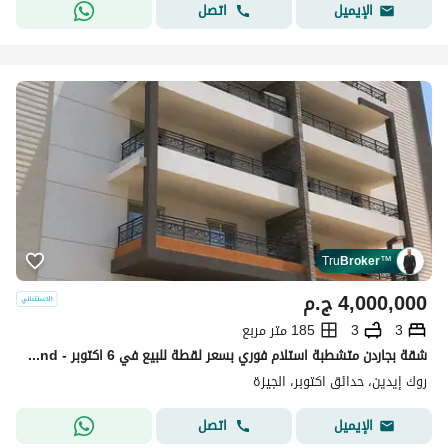
اتصل
الإيميل
Tru
Broker
™
4,000,000
ج.م
3
3
185 متر مربع
شقة بجاردن متشطبة استلام فوري بسعر لقطة للبيع في 6 اكتوبر - Rock eden compound
روك إيدين، حدائق اكتوبر، الجيزة
اتصل
الإيميل