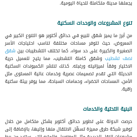
يجعلها مدينة متكاملة للحياة اليومية.
تنوع المشروعات والوحدات السكنية
من أبرز ما يميز شقق للبيع في حدائق أكتوبر هو التنوع الكبير في
المعروض، حيث تتوفر مساحات مختلفة تناسب احتياجات الأسر
الصغيرة والكبيرة على حد سواء. كما تختلف التشطيبات بين
شقق
نصف تشطيب
وشقق كاملة التشطيب، مما يتيح للعميل حرية
الاختيار وفقاً لميزانيته ورغبته. كذلك تنتشر الكمبوندات السكنية
الحديثة التي تقدم تصميمات عصرية وخدمات عالية المستوى مثل
الأمن، المساحات الخضراء، وحمامات السباحة، مما يوفر بيئة سكنية
راقية.
البنية التحتية والخدمات
حرصت الدولة على تطوير حدائق أكتوبر بشكل متكامل من خلال
توفير شبكة طرق مميزة تسهّل الانتقال منها وإليها، بالإضافة إلى
مشروعات النقل الجديدة مثل المونوريل والمترو التي ستزيد من ربط