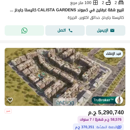
2
2
100 متر مربع
للبيع شقة غرفتين في كمبوند CALISTA GARDENS كاليستا جاردنز حدائق أكتوبر سعر اللونش +خصم اللونش
كاليستا جاردنز، حدائق اكتوبر، الجيزة
اتصل
الإيميل
قيد الإنشاء
Tru
Broker
™
5,290,740
ج.م
58,576 ج.م شهريًا / 7 سنوات
الدفعة المقدّمة:
370,351 ج.م