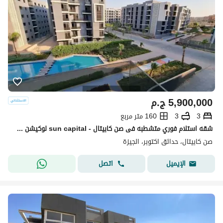
5,900,000
ج.م
3
3
160 متر مربع
شقه استلام فوري متشطبه فى صن كابيتال - sun capital لوكيشن مميز فيو لاند سكيب
صن كابيتال، حدائق اكتوبر، الجيزة
اتصل
الإيميل