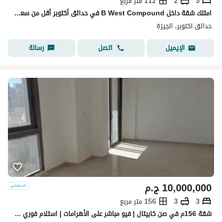
3
2
112 متر مربع
امتلك شقة داخل B West Compound في حدائق أكتوبر أقل من سعر الشركة الحالي
حدائق اكتوبر، الجيزة
اتصل
رسالة
الإيميل
10,000,000
ج.م
3
3
156 متر مربع
شقة 156م في صن كابيتال | فيو مباشر على الأهرامات | استلام فوري | 10% مقدم وتقسيط 8 سنوات