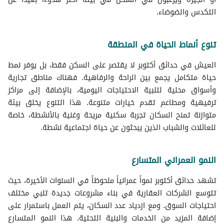
التكدس والضوضاء.
تنوع أنماط الحياة في المنطقة
العيش في حدائق أكتوبر لا يقتصر على السكن فقط، بل يوفر نمط
حياة متكامل يجمع بين الراحة والرفاهية. فهناك مناطق تجارية
وأسواق محلية لتلبية الاحتياجات اليومية، بالإضافة إلى مراكز
ترفيهية ومطاعم تقدم خيارات متنوعة. هذا التنوع يخلق بيئة
متوازنة تمنح السكان تجربة سكنية مريحة وغنية بالأنشطة، خاصة
للعائلات والشباب الذين يبحثون عن حياة اجتماعية نشطة.
النمو العمراني المتسارع
تشهد حدائق أكتوبر نمواً عمرانياً ملحوظاً في السنوات الأخيرة، حيث
تتوسع الشركات العقارية في بناء مشروعات جديدة تلبي مختلف
احتياجات السوق. ومع ازدياد عدد السكان، يتم العمل باستمرار على
إضافة المزيد من الخدمات والبنية التحتية. هذا النمو المتسارع