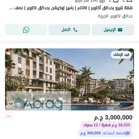
2
2
100 متر مربع
شقة للبيع بحدائق أكتوبر | 100م | باميز لوكيشن بحدائق اكتوبر | نصف تشطيب
حدائق اكتوبر، الجيزة
اتصل
الإيميل
قيد الإنشاء
3,000,000
ج.م
18,333 ج.م شهريًا / 12 سنوات
الدفعة المقدّمة:
360,000 ج.م