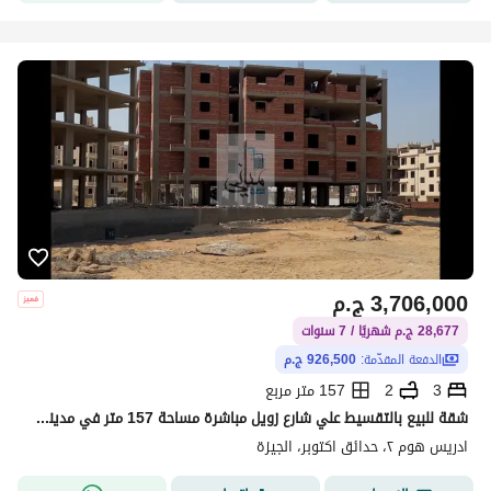
3,706,000
ج.م
28,677 ج.م شهريًا / 7 سنوات
الدفعة المقدّمة:
926,500 ج.م
3
2
157 متر مربع
شقة للبيع بالتقسيط علي شارع زويل مباشرة مساحة 157 متر في مدينة حدائق اكتوبر - 6 اكتوبر
ادريس هوم ٢، حدائق اكتوبر، الجيزة