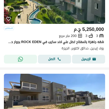
5,250,000
ج.م
3
3
200 متر مربع
شقه جاهزة بالمفتاح تطل علي لاند سكيب في ROCK EDEN بجوار حي الأشجار ودريم لاند
روك إيدين، حدائق اكتوبر، الجيزة
اتصل
الإيميل