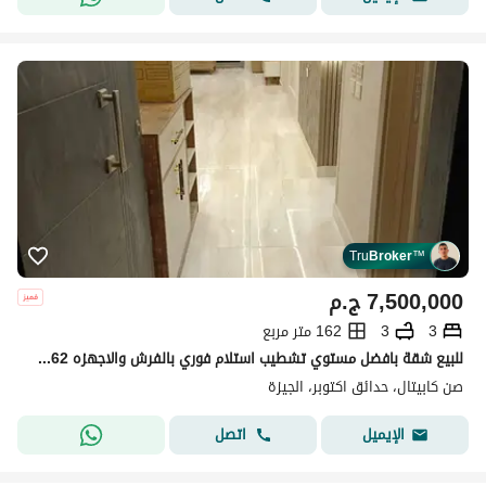
Tru
Broker
™
7,500,000
ج.م
3
3
162 متر مربع
للبيع شقة بافضل مستوي تشطيب استلام فوري بالفرش والاجهزه 162متر دور ثالث وافضل فيو مباشر لاندسكيب وبحيرات في كمبوند صن كابيتال حدائق اكتوبر October
صن كابيتال، حدائق اكتوبر، الجيزة
اتصل
الإيميل