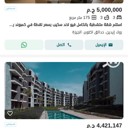
5,000,000
ج.م
3
3
175 متر مربع
استلم شقة متشطبة بالكامل فيو لاند سكيب بسعر لقطة في كمبوند روك ايدن علي طريق زويل بجانب o west
روك إيدين، حدائق اكتوبر، الجيزة
اتصل
الإيميل
4,421,147
ج.م