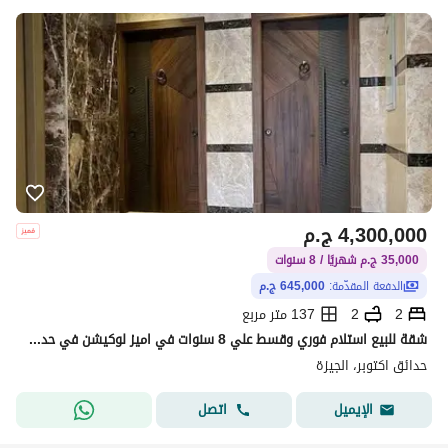
4,300,000
ج.م
35,000 ج.م شهريًا / 8 سنوات
الدفعة المقدّمة:
645,000 ج.م
2
2
137 متر مربع
شقة للبيع استلام فوري وقسط علي 8 سنوات في اميز لوكيشن في حدائق اكتوبر في كمبويند كامل الخدمات جميع الوحدات فيو بحيرات صناعيه ولاند سكيب
حدائق اكتوبر، الجيزة
اتصل
الإيميل