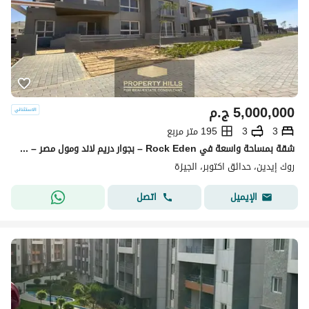
5,000,000
ج.م
3
3
195 متر مربع
شقة بمساحة واسعة في Rock Eden – بجوار دريم لاند ومول مصر – استلام فوري
روك إيدين، حدائق اكتوبر، الجيزة
اتصل
الإيميل