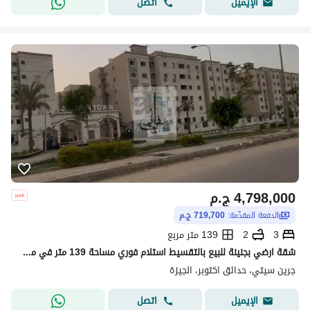
اتصل
الإيميل
4,798,000
ج.م
الدفعة المقدّمة:
719,700 ج.م
3
2
139 متر مربع
شقة ارضي بجنينة للبيع بالتقسيط استلام فوري مساحة 139 متر في مدينة حدائق اكتوبر - 6 اكتوبر
جرين سيتي، حدائق اكتوبر، الجيزة
اتصل
الإيميل