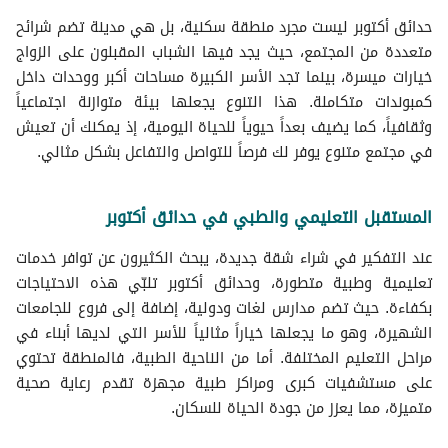
حدائق أكتوبر ليست مجرد منطقة سكنية، بل هي مدينة تضم شرائح
متعددة من المجتمع، حيث يجد فيها الشباب المقبلون على الزواج
خيارات ميسرة، بينما تجد الأسر الكبيرة مساحات أكبر ووحدات داخل
كمبوندات متكاملة. هذا التنوع يجعلها بيئة متوازنة اجتماعياً
وثقافياً، كما يضيف بعداً حيوياً للحياة اليومية، إذ يمكنك أن تعيش
في مجتمع متنوع يوفر لك فرصاً للتواصل والتفاعل بشكل مثالي.
المستقبل التعليمي والطبي في حدائق أكتوبر
عند التفكير في شراء شقة جديدة، يبحث الكثيرون عن توافر خدمات
تعليمية وطبية متطورة، وحدائق أكتوبر تلبّي هذه الاحتياجات
بكفاءة. حيث تضم مدارس لغات ودولية، إضافة إلى فروع للجامعات
الشهيرة، وهو ما يجعلها خياراً مثالياً للأسر التي لديها أبناء في
مراحل التعليم المختلفة. أما من الناحية الطبية، فالمنطقة تحتوي
على مستشفيات كبرى ومراكز طبية مجهزة تقدم رعاية صحية
متميزة، مما يعزز من جودة الحياة للسكان.