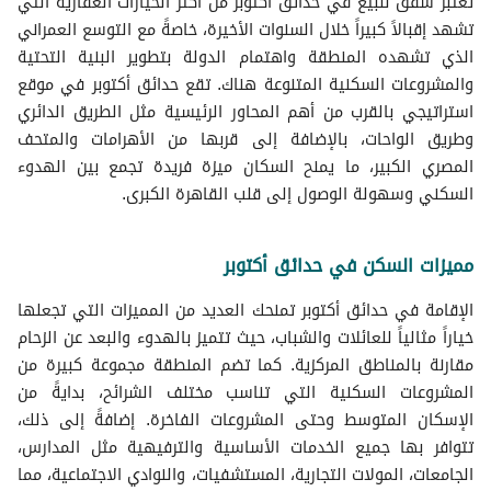
تُعتبر شقق للبيع في حدائق أكتوبر من أكثر الخيارات العقارية التي
عقارات سكنية اخرى للبيع في حدائق اكتوبر
شقق للبيع في حي شرق
شقق متشطبة للبيع في حدائق اكتوبر
تشهد إقبالاً كبيراً خلال السنوات الأخيرة، خاصةً مع التوسع العمراني
توين هاوس للبيع في حدائق اكتوبر
شقق للبيع في بولاق الدكرور
شقق صغيرة بحديقة للبيع في حدائق اكتوبر
الذي تشهده المنطقة واهتمام الدولة بتطوير البنية التحتية
أراضي للبيع في حدائق اكتوبر
شقق للبيع في حدائق أكتوبر، 90 متر
والمشروعات السكنية المتنوعة هناك. تقع حدائق أكتوبر في موقع
شقق فندقية للبيع في حدائق اكتوبر
شقق للبيع في حدائق اكتوبر بالتقسيط
استراتيجي بالقرب من أهم المحاور الرئيسية مثل الطريق الدائري
غرف للبيع في حدائق اكتوبر
وطريق الواحات، بالإضافة إلى قربها من الأهرامات والمتحف
أسطح للبيع في حدائق اكتوبر
المصري الكبير، ما يمنح السكان ميزة فريدة تجمع بين الهدوء
عقارات للبيع في حدائق اكتوبر
السكني وسهولة الوصول إلى قلب القاهرة الكبرى.
مميزات السكن في حدائق أكتوبر
الإقامة في حدائق أكتوبر تمنحك العديد من المميزات التي تجعلها
خياراً مثالياً للعائلات والشباب، حيث تتميز بالهدوء والبعد عن الزحام
مقارنة بالمناطق المركزية. كما تضم المنطقة مجموعة كبيرة من
المشروعات السكنية التي تناسب مختلف الشرائح، بدايةً من
الإسكان المتوسط وحتى المشروعات الفاخرة. إضافةً إلى ذلك،
تتوافر بها جميع الخدمات الأساسية والترفيهية مثل المدارس،
الجامعات، المولات التجارية، المستشفيات، والنوادي الاجتماعية، مما