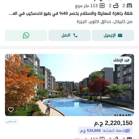
2
2
113 متر مربع
شقة جاهزة للمعاينة والاستلام بخصم 40% في بفيو لاندسكيب في العاصمة السياحية اكتوبر صن كابيتال
صن كابيتال، حدائق اكتوبر، الجيزة
اتصل
الإيميل
قيد الإنشاء
2,220,150
ج.م
الدفعة المقدّمة:
534,666 ج.م