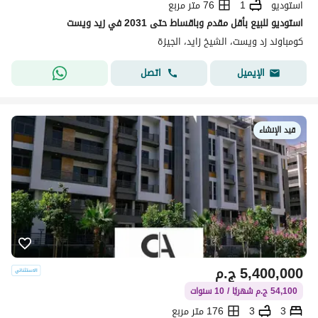
استوديو
1
76 متر مربع
استوديو للبيع بأقل مقدم وباقساط حتى 2031 في زيد ويست
كومباوند زد ويست، الشيخ زايد، الجيزة
اتصل
الإيميل
قيد الإنشاء
5,400,000
ج.م
54,100 ج.م شهريًا / 10 سنوات
3
3
176 متر مربع