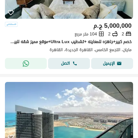
5,000,000
ج.م
2
2
104 متر مربع
خصم كبير+جاهزه للمعاينه +تشطيب Ultra Lux+موقع مميز شقه للبيع في كمبوند مايان التجمع الخامس بين سوان ليك حسن علام و LMD دقايق من HYDE PARK & MIVIDA
مايان، التجمع الخامس، القاهرة الجديدة، القاهرة
اتصل
الإيميل