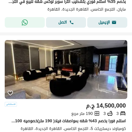
بخصم 35% استلم فوري بتشطيب الترا سوبر لوكس شقه للبيع في التجمع الخامس كمبوند مايان Mayan new cairo امام الرحاب بجوار كريك تاون والمطار دقائق من AUC
مايان، التجمع الخامس، القاهرة الجديدة، القاهرة
اتصل
الإيميل
14,500,000
ج.م
3
3
190 متر مربع
استلم فورا بخصم 43% شقه بمواصفات فيلا( 190 متر)خصوصيه 100% للبيع في ديستريكت 5 - District 5 التجمع الخامس دقائق من ميفيدا وهايد بارك وماونتن فيو
كومباوند ديستريكت 5، التجمع الخامس، القاهرة الجديدة، القاهرة