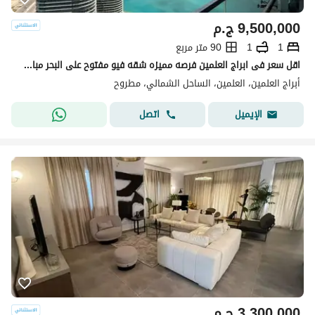
9,500,000
ج.م
1
1
90 متر مربع
اقل سعر فى ابراج العلمين فرصه مميزه شقه فيو مفتوح على البحر مباشره دور مميز دقائق من مراسي Alamein towers north coast
أبراج العلمين، العلمين، الساحل الشمالي، مطروح
اتصل
الإيميل
3,300,000
ج.م