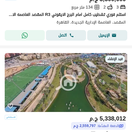
3
2
134 متر مربع
استلم فوري تشطيب كامل امام البرج الايقوني R3 المقصد العاصمه الاداريه دقايق من مدينتى Al Maqsad in New Capital
المقصد، العاصمة الإدارية الجديدة، القاهرة
اتصل
الإيميل
قيد الإنشاء
5,338,012
ج.م
الدفعة المقدّمة:
2,559,797 ج.م