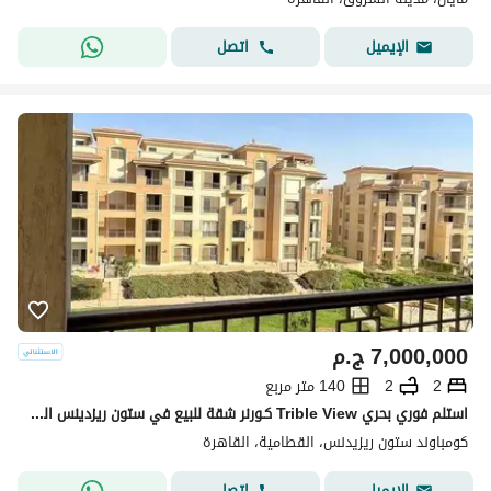
اتصل
الإيميل
7,000,000
ج.م
2
2
140 متر مربع
استلم فوري بحري Trible View كـورنر شقة للبيع في ستون ريزدينس التجمع الخامس بجوار قطامية هايتس ودقائق لمصر الجديدة Stone Residence New Cairo
كومباوند ستون ريزيدنس، القطامية، القاهرة
اتصل
الإيميل