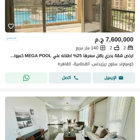
7,600,000
ج.م
2
2
140 متر مربع
ارخص شقة بحري باقل سعرها 25% اطلاله علي MEGA POOL كمبوند ستون ريزيدنس التجمع الخامس | Stone Residence دقايق الي ماونتن فيو و ميفيدا و بالم هيلز و AUC
كومباوند ستون ريزيدنس، القطامية، القاهرة
اتصل
الإيميل