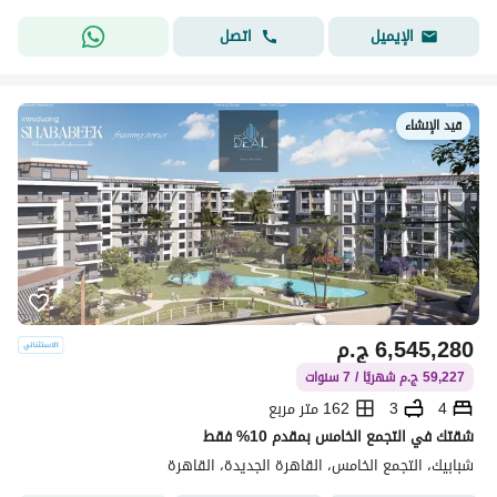
اتصل
الإيميل
قيد الإنشاء
6,545,280
ج.م
59,227 ج.م شهريًا / 7 سنوات
4
3
162 متر مربع
شقتك في التجمع الخامس بمقدم 10% فقط
شبابيك، التجمع الخامس، القاهرة الجديدة، القاهرة