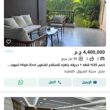
4,400,000
ج.م
2
2
95 متر مربع
خصم 35% شقه + حديقه جاهزه للاستلام تشطيب High-End كمبوند مايان - Mayan اميز Destination في الشروق وعلي طريق السويس امام مدينتي بجوار حسن علام و وصالخ
مايان، مدينة الشروق، القاهرة
اتصل
الإيميل