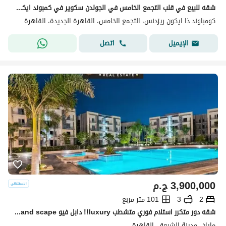
شقه للبيع في قلب التجمع الخامس في الجولدن سكوير في كمبوند ايكون مقدم 5% وقسط علي 10 سنوات مع خصم كاش 35% | * Icon *
كومباوند ذا ايكون ريزدنس، التجمع الخامس، القاهرة الجديدة، القاهرة
اتصل
الإيميل
3,900,000
ج.م
2
3
101 متر مربع
شقه دور متكرر استلام فوري متشطب luxury!! دابل فيو pool+land scape تقسيمه رائعه باسهل خطط سداد بدون ضغط وتقسيط 10سـ بجوا لافيستا باتيو كازا + سوان ليك
مايان، مدينة الشروق، القاهرة