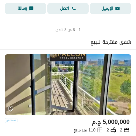
اتصل
رسالة
الإيميل
1 - 8 من 8 شقق
شقق مقترحة للبيع
5,000,000
ج.م
2
2
110 متر مربع