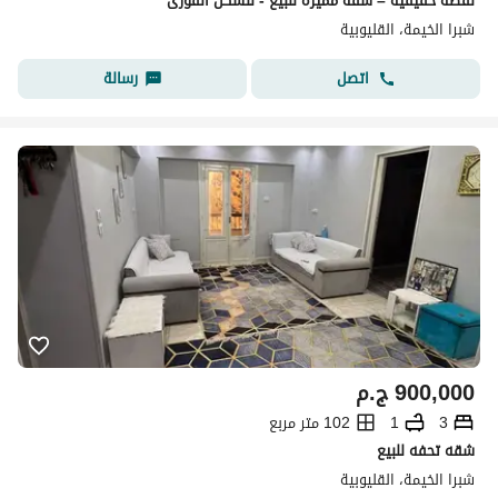
لقطة حقيقية – شقة مميزة للبيع - للسكن الفورى
شبرا الخيمة، القليوبية
اتصل
رسالة
900,000
ج.م
3
1
102 متر مربع
شقه تحفه للبيع
شبرا الخيمة، القليوبية