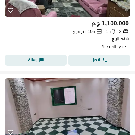
1,100,000
ج.م
2
1
105 متر مربع
شقه للبيع
بهتيم، القليوبية
اتصل
رسالة