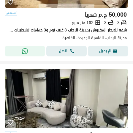
50,000
ج.م
شهرياً
3
3
162 متر مربع
شقه للايجار المفروش بمدينة الرحاب 3 غرف نوم و3 حمامات تشطيبات خاصه فرش مودرن واضائات حديثه الشقه دور رابع باسانسير
مدينة الرحاب، القاهرة الجديدة، القاهرة
اتصل
الإيميل