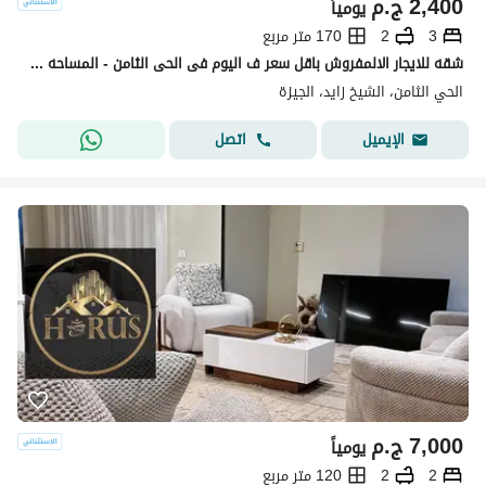
2,400
ج.م
يومياً
3
2
170 متر مربع
شقه للايجار الالمفروش باقل سعر ف اليوم فى الحى الثامن - المساحه 170م - الشيخ زايد Al Sheikh Zayed
الحي الثامن، الشيخ زايد، الجيزة
اتصل
الإيميل
7,000
ج.م
يومياً
2
2
120 متر مربع