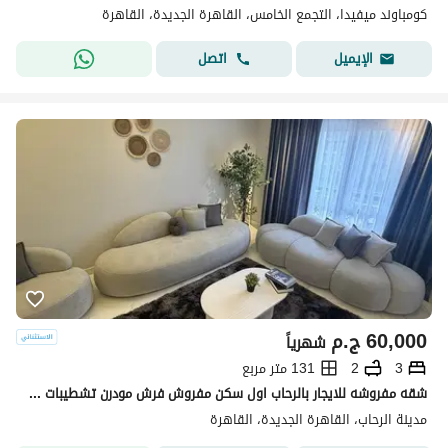
كومباوند ميفيدا، التجمع الخامس، القاهرة الجديدة، القاهرة
اتصل
الإيميل
60,000
ج.م
شهرياً
3
2
131 متر مربع
شقه مفروشه للايجار بالرحاب اول سكن مفروش فرش مودرن تشطيبات خاصه بالكامل 3نوم مدد طويله ومدد قصيره مطبخ امريكان كيتشن تكييفات كامله اجهزه كامله
مدينة الرحاب، القاهرة الجديدة، القاهرة