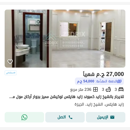
27,000
ج.م
شهرياً
الدفعة المقدّمة:
54,000 ج.م
3
3
236 متر مربع
للايجار بالشيخ زايد كمبوند زايد هايتس لوكيشن مميز بجوار أركان مول من مدخل زايد 3 من وصله دهشور شقه مميزه جدا تشطيب سوبر لوكس ح
زايد هايتس، الشيخ زايد، الجيزة
اتصل
الإيميل