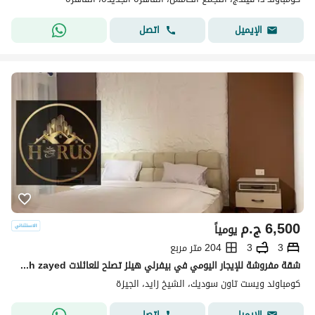
اتصل
الإيميل
6,500
ج.م
يومياً
3
3
204 متر مربع
شقة مفروشة للإيجار اليومي في بيفرلي هيلز تصلح للعائلات elshikh zayed
كومباوند ويست تاون سوديك، الشيخ زايد، الجيزة
اتصل
الإيميل