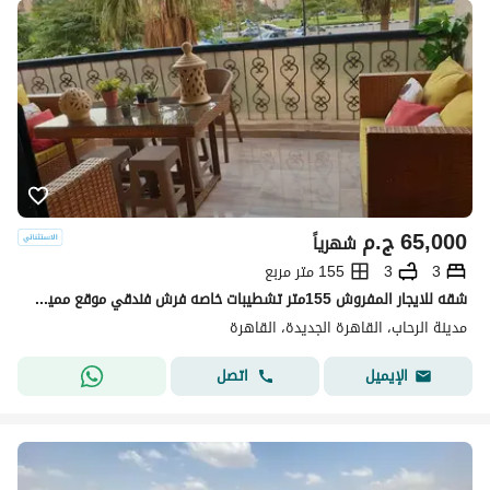
65,000
ج.م
شهرياً
3
3
155 متر مربع
شقه للايجار المفروش 155متر تشطيبات خاصه فرش فندقي موقع مميز جدا في مدينه الرحاب التجمع الاول القاهره الجديده_Rehab City, First Settlement, New Cairo.
مدينة الرحاب، القاهرة الجديدة، القاهرة
اتصل
الإيميل