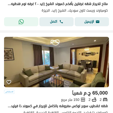
متاح للايجار شقه غرفتين بأفخم كمبوند الشيخ زايد - ٢ غرفه نوم فندقيه مكيفه
كومباوند ويست تاون سوديك، الشيخ زايد، الجيزة
اتصل
الإيميل
65,000
ج.م
شهرياً
2
2
150 متر مربع
شقه تشطيب سوبر لوكس مفروشه بالكامل للإيجار في كمبوند ذا فيليدج في قلب القاهرة الجديدة امام الجامعه الامريكيه قريب للمولات و المطاعم و سوديك و ميفيدا .
كومباوند ذا فيلدج، التجمع الخامس، القاهرة الجديدة، القاهرة