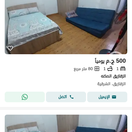
500
ج.م
يومياً
1
1
80 متر مربع
الزقازيق الصاغه
الزقازيق، الشرقية
اتصل
الإيميل