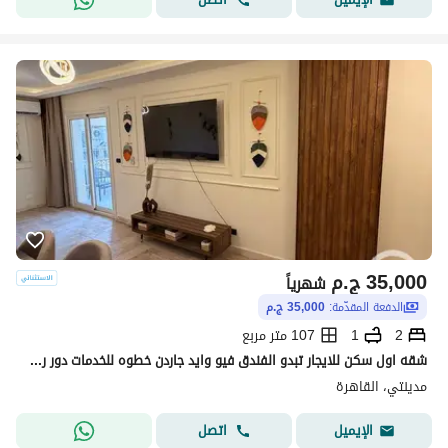
35,000
ج.م
شهرياً
الدفعة المقدّمة:
35,000 ج.م
2
1
107 متر مربع
شقه اول سكن للايجار تبدو الفندق فيو وايد جاردن خطوه للخدمات دور رابع بحري تشطيب خاص خدمه نضافه طوال مده الايجار
مدينتي، القاهرة
اتصل
الإيميل