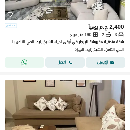
2,400
ج.م
يومياً
3
2
190 متر مربع
شقة فندقية مفروشة للإيجار في أرقى احياء الشيخ زايد، الحي التامن باقل سعر يومي قريبة من جميع الخدمات.
الحي الثامن، الشيخ زايد، الجيزة
اتصل
الإيميل