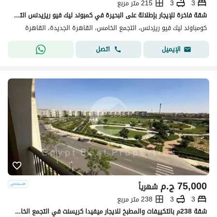
3
3
215 متر مربع
شقة فاخرة للإيجار بإطلالة على البحيرة في كمبوند ليك فيو ريزيدنس التجمع الخامس
كومباوند ليك فيو ريزدنس، التجمع الخامس، القاهرة الجديدة، القاهرة
اتصل
الإيميل
75,000
ج.م
شهرياً
3
3
238 متر مربع
شقة 238م بالتكييفات والمطبخ للايجار ميفيدا كريسنت في التجمع الخامس Mivida