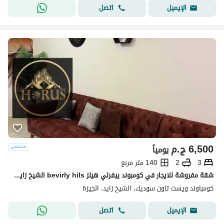
اتصل
الإيميل
6,500
ج.م
يومياً
3
2
140 متر مربع
شقة مفروشة للايجار في كومبوند بيفرلي هيلز bevirly hils الشيخ زايد elsheikh zayed
كومباوند ويست تاون سوديك، الشيخ زايد، الجيزة
اتصل
الإيميل