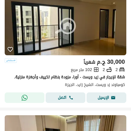
30,000
ج.م
شهرياً
2
2
102 متر مربع
شقة للإيجار في زيد ويست - أورا، مزودة بنظام تكييف وأجهزة منزلية.
كومباوند زد ويست، الشيخ زايد، الجيزة
اتصل
الإيميل