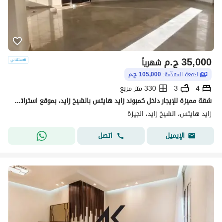
35,000
ج.م
شهرياً
الدفعة المقدّمة:
105,000 ج.م
4
3
330 متر مربع
شقة مميزة للإيجار داخل كمبوند زايد هايتس بالشيخ زايد، بموقع استراتيجي على بُعد دقائق من أركان مول ومدخل زايد 3، مع إطلالة مفتوحة وتشطيب ألترا سوبر لوكس، وأول سكن. تبلغ مساحة الشقة 330 مترًا، وتتكون من 4 غرف نوم (منها غرفة ماستر بحمام ودريسنج)، وريسبشن واس
زايد هايتس، الشيخ زايد، الجيزة
اتصل
الإيميل