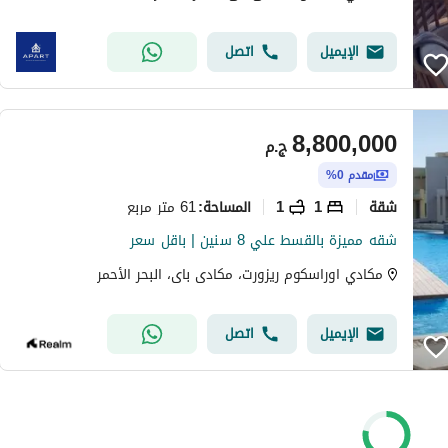
الإيميل
اتصل
8,800,000
ج.م
مقدم 0%
شقة
1
1
61 متر مربع
المساحة
:
شقه مميزة بالقسط علي 8 سنين | باقل سعر
مكادي اوراسكوم ريزورت، مكادى باى، البحر الأحمر
الإيميل
اتصل