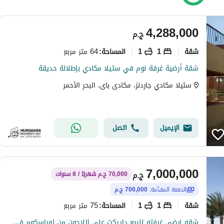
4,288,000
ج.م
شقة
1
1
64 متر مربع
المساحة
:
شقة أرضية غرفة نوم في ستيلا مكادي بإطلالة حديقة
ستيلا مكادي جاردنز، مكادى باى، البحر الأحمر
الإيميل
اتصل
7,000,000
ج.م
70,000 ج.م شهريًا / 8 سنوات
الدفعة المقدّمة:
700,000 ج.م
شقة
1
1
75 متر مربع
المساحة
:
شقه ارضى غرفته للبيع دايركت على اللاجون من اوراسكوم فى البحر الاحمر بالتقسيط على 8 سنين ( الجونه الجديده )