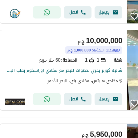
الإيميل
اتصل
10,000,000
ج.م
الدفعة المقدّمة:
1,000,000 ج.م
شقة
1
1
60 متر مربع
المساحة
:
شاليه كورنر بحري بخطوات للبحر مع مكادي اوراسكوم بقلب البحر الاحمر قسط makadi - red sea
مكادي هايتس، مكادى باى، البحر الأحمر
الإيميل
اتصل
5,950,000
ج.م