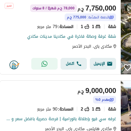
7,750,000
ج.م
78,000 ج.م شهريًا / 8 سنوات
الدفعة المقدّمة:
775,000 ج.م
شقة
1
1
79 متر مربع
المساحة
:
شقة غرفة وصالة فاخرة في مكادينا مدينات مكادي
مكادى باى، البحر الأحمر
الإيميل
اتصل
9,000,000
ج.م
مقدم 0%
شقة
1
2
90 متر مربع
المساحة
:
غرفه سي فيو بإطلالة بانورامية | فرصة حصرية بافضل سعر و طول فتره سداد
مكادي هايتس، مكادى باى، البحر الأحمر