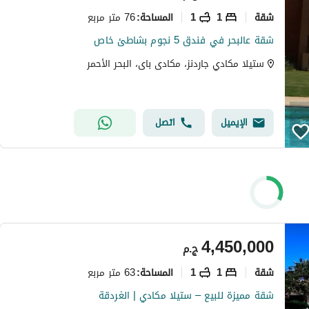
شقة
1
1
76 متر مربع
المساحة
:
شقة عالبحر في فندق 5 نجوم بشاطئ خاص
ستيلا مكادي جاردنز، مكادى باى، البحر الأحمر
الإيميل
اتصل
4,450,000
ج.م
شقة
1
1
63 متر مربع
المساحة
:
شقة مميزة للبيع – ستيلا مكادي | الغردقة