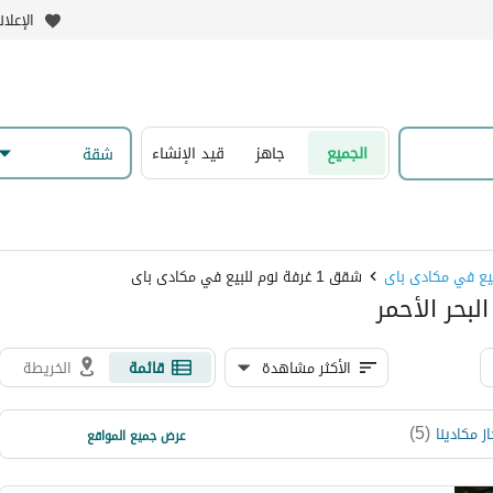
الإعلا
الجميع
جاهز
قيد الإنشاء
شقة
يع في مكادى باى
شقق 1 غرفة نوم للبيع في مكادى باى
الأكثر مشاهدة
قائمة
الخريطة
)
4
(
)
5
(
ز مكادينا
مكادي اوراسكوم ريزورت
عرض جميع المواقع
)
1
(
بايو - مكادي هايتس