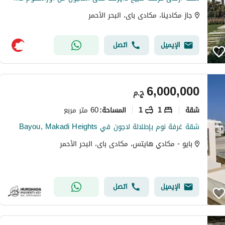
جاز مكادينا، مكادى باى، البحر الأحمر
الإيميل
اتصل
6,000,000
ج.م
شقة
1
1
60 متر مربع
المساحة
:
شقة غرفة نوم بإطلالة لاجون في Bayou, Makadi Heights
بايو - مكادي هايتس، مكادى باى، البحر الأحمر
الإيميل
اتصل