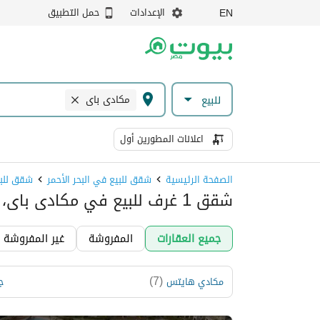
الإعدادات
حمل التطبيق
EN
مكادى باى
للبيع
اعلانات المطورين أول
الصفحة الرئيسية
شقق للبيع في البحر الأحمر
شقق للب
شقق 1 غرف للبيع في مكادى باى، البحر الأحمر
جميع العقارات
المفروشة
غير المفروشة
)
7
(
مكادي هايتس
جا