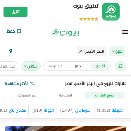
تطبيق بيوت
تنزيل
حفظ
البحر الأحمر
للبيع
سكني
عدد الغرف
الجميع
جاهز
قيد الإنشاء
عقارات للبيع في البحر الأحمر، مَصر
الأكثر مشاهدة
جميع العقارات
المفروشة
غير المفروشة
الغردقة
(
1,832
)
سوما باى
(
1,497
)
الجونة
(
910
)
مكادى باى
(
481