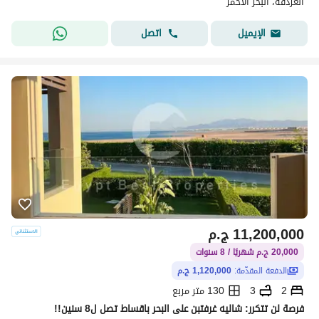
الغردقة، البحر الأحمر
اتصل
الإيميل
11,200,000
ج.م
20,000 ج.م شهريًا / 8 سنوات
الدفعة المقدّمة:
1,120,000 ج.م
2
3
130 متر مربع
فرصة لن تتكرر: شاليه غرفتبن على البحر باقساط تصل ل8 سنين!!