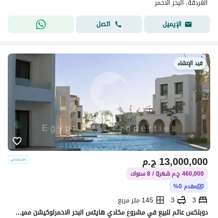
الغردقة، البحر الأحمر
اتصل
الإيميل
قيد الإنشاء
13,000,000
ج.م
460,000 ج.م شهريًا / 8 سنوات
مقدم 0%
3
3
145 متر مربع
دوبلكس عائم للبيع في مشروع مكادي هايتس البحر الاحمرلوكيشن مميز جدا و شايف البحر بالكامل و اقساط علي 8 سنين