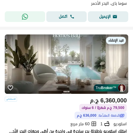
سوما باى، البحر الأحمر
اتصل
الإيميل
قيد الإنشاء
Tru
Broker
™
6,360,000
ج.م
79,500 ج.م شهريًا / 6 سنوات
الدفعة المقدّمة:
636,000 ج.م
استوديو
1
60 متر مربع
امتلك استوديو بإطلالة بحر ساحرة في واحدة من أرقى وجهات البحر الأحمر.