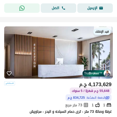
اتصل
الإيميل
قيد الإنشاء
Tru
Broker
™
4,173,629
ج.م
55,648 ج.م شهريًا / 5 سنوات
الدفعة المقدّمة:
834,725 ج.م
1
1
73 متر مربع
غرفة وصالة 73 متر - ترى حمام السباحه و البحر - مجاويش