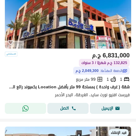
6,831,000
ج.م
132,825 ج.م شهريًا / 3 سنوات
الدفعة المقدّمة:
2,049,300 ج.م
1
1
99 متر مربع
شقة ( غرف واحدة ) بمساحة 99 متر بأفضل Location بكمبوند رائع الخدمات على الممشى السياحى مباشرة ( Hurghada - البحر الأحمر ) من أكا للتنمية العقارية .
فيرست افنيو نورث سايد، الغردقة، البحر الأحمر
اتصل
الإيميل
قيد الإنشاء