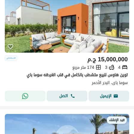
15,000,000
ج.م
4
3
174 متر مربع
توين هاوس للبيع متشطب بالكامل في قلب الغردقه سوما باي
سوما باى، البحر الأحمر
اتصل
الإيميل
قيد الإنشاء