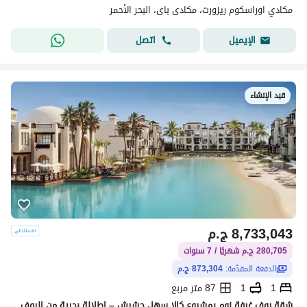
مكادي اوراسكوم ريزورت، مكادى باى، البحر الأحمر
اتصل
الإيميل
قيد الإنشاء
8,733,043
ج.م
280,705 ج.م شهريًا / 7 سنوات
الدفعة المقدّمة:
873,304 ج.م
1
1
87 متر مربع
شقة روف غرفة نوم بمشروع كالا سهل حشيش – إطلالة بحرية من الروف