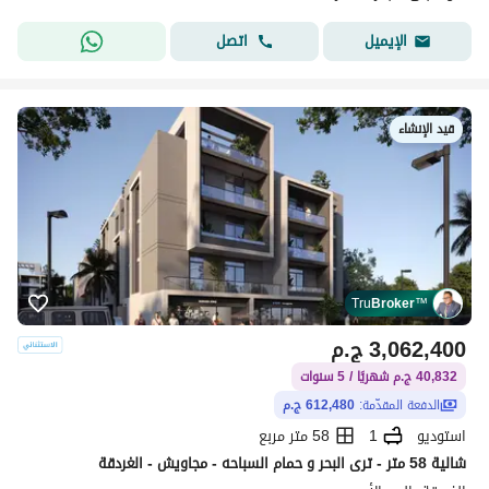
اتصل
الإيميل
قيد الإنشاء
Tru
Broker
™
3,062,400
ج.م
40,832 ج.م شهريًا / 5 سنوات
الدفعة المقدّمة:
612,480 ج.م
استوديو
1
58 متر مربع
شالية 58 متر - ترى البحر و حمام السباحه - مجاويش - الغردقة