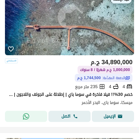
34,890,000
ج.م
1,000,000 ج.م شهريًا / 8 سنوات
الدفعة المقدّمة:
1,744,500 ج.م
4
4
235 متر مربع
خصم 30%!! فيلا فاخرة في سوما باي | إطلالة على الجولف واللاجون | أقل سعر | مقدم 5% | أول قسط بعد سنة | عرض لفترة محدودة
ميسكا، سوما باى، البحر الأحمر
اتصل
الإيميل