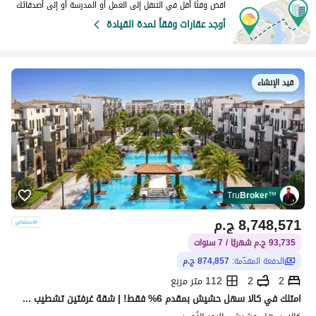
اقض وقتًا أقل في التنقل إلى العمل أو المدرسة أو إلى أصدقائك
أوجد عقارات وفقاً لمدة القيادة
قيد الإنشاء
Tru
Broker
™
8,748,571
ج.م
93,735 ج.م شهريًا / 7 سنوات
الدفعة المقدّمة:
874,857 ج.م
2
2
112 متر مربع
امتلك في كالا سهل حشيش بمقدم 6% فقط! | شقة غرفتين تشطيب كامل بالتكييفات