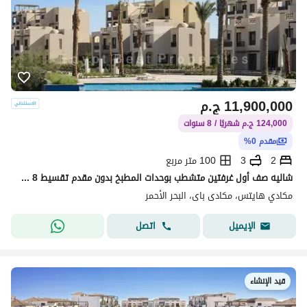
11,900,000
ج.م
124,000 ج.م شهريًا / 8 سنوات
مقدم 0%
2
3
100 متر مربع
شاليه صف أول غرفتين متشطب بوحدات المطبخ بدون مقدم تقسيط 8 سنوات! للبيع اوراسكوم الجونة الجديدة مكادى
مكادي هايتس، مكادى باى، البحر الأحمر
اتصل
الإيميل
قيد الإنشاء