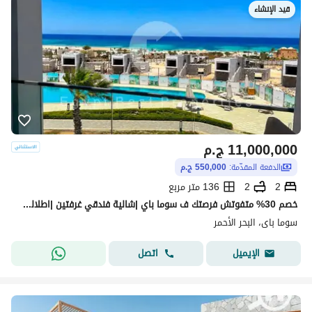
قيد الإنشاء
11,000,000
ج.م
الدفعة المقدّمة:
550,000 ج.م
2
2
136 متر مربع
خصم 30% متفوتش فرصتك ف سوما باي |شالية فندقي غرفتين |اطلالة بحر وجولف | تشطيب فاخر + تكييفات | مقدم 5% وتقسيط حتى 8 سنوات
سوما باى، البحر الأحمر
اتصل
الإيميل