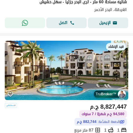
شاليه مساحة 60 متر - ترى البحر جزئيا - سهل حشيش
الغردقة، البحر الأحمر
اتصل
الإيميل
قيد الإنشاء
Tru
Broker
™
8,827,447
ج.م
94,580 ج.م شهريًا / 7 سنوات
الدفعة المقدّمة:
882,744 ج.م
1
1
87 متر مربع