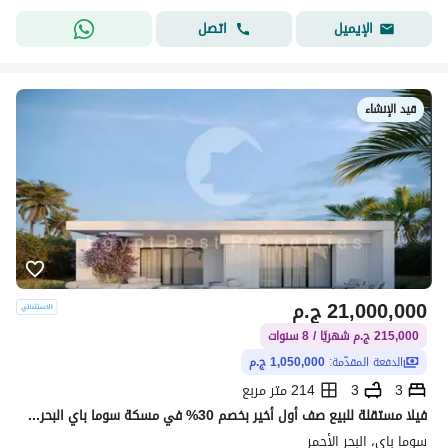
اتصل
الإيميل
قيد الإنشاء
21,000,000
ج.م
215,000 ج.م شهريًا / 8 سنوات
الدفعة المقدّمة:
1,050,000 ج.م
3
3
214 متر مربع
فيلا مستقلة للبيع صف أول أخير بخصم 30% في مسكة سوما باي البحر الأحمر
سوما باى، البحر الأحمر