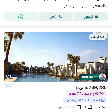
كالا، سهل حشيش، البحر الأحمر
اتصل
الإيميل
قيد الإنشاء
Tru
Broker
™
5,769,280
ج.م
61,744 ج.م شهريًا / 7 سنوات
الدفعة المقدّمة:
576,928 ج.م
استوديو
1
60 متر مربع