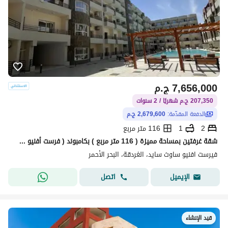
7,656,000
ج.م
207,350 ج.م شهريًا / 2 سنوات
الدفعة المقدّمة:
2,679,600 ج.م
2
1
116 متر مربع
شقة غرفتين بمساحة مميزة ( 116 متر مربع ) بكامبوند ( فرست أفنيو ساوث سايد ) من أكـ جروب للتنمية العقارية ـا - البحر الأحمر - الغردقة ( Hurghada )
فيرست افنيو ساوث سايد، الغردقة، البحر الأحمر
اتصل
الإيميل
قيد الإنشاء