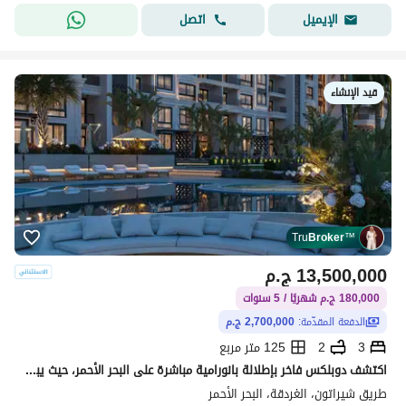
اتصل
الإيميل
قيد الإنشاء
Tru
Broker
™
13,500,000
ج.م
180,000 ج.م شهريًا / 5 سنوات
الدفعة المقدّمة:
2,700,000 ج.م
3
2
125 متر مربع
اكتشف دوبلكس فاخر بإطلالة بانورامية مباشرة على البحر الأحمر، حيث يبدأ كل يوم بمنظر شروق ساحر وأسلوب حياة يجمع بين الفخامة والهدوء.
طريق شيراتون، الغردقة، البحر الأحمر