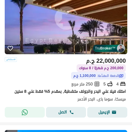
Tru
Broker
™
22,000,000
ج.م
200,000 ج.م شهريًا / 8 سنوات
الدفعة المقدّمة:
1,100,000 ج.م
4
5
250 متر مربع
امتلك فيلا علي البحر والجولف متشطبة, بمقدم 5% فقط علي 8 سنين
ميسكا، سوما باى، البحر الأحمر
اتصل
الإيميل