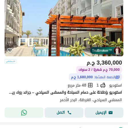
Tru
Broker
™
3,360,000
ج.م
70,000 ج.م شهريًا / 2 سنوات
الدفعة المقدّمة:
1,680,000 ج.م
استوديو
1
48 متر مربع
استوديو بإطلالة على حمام السباحة والممشى السياحي – جراند روك ريزورت
الممشي السياحي، الغردقة، البحر الأحمر
اتصل
الإيميل