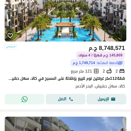
8,748,571
ج.م
145,809 ج.م شهريًا / 4 سنوات
الدفعة المقدّمة:
1,749,714 ج.م
2
2
121 متر مربع
شقة112متر غرفتين نوم للبيع بإطلالة على المسبح في كالا، سهل حشيش
كالا، سهل حشيش، البحر الأحمر
اتصل
الإيميل