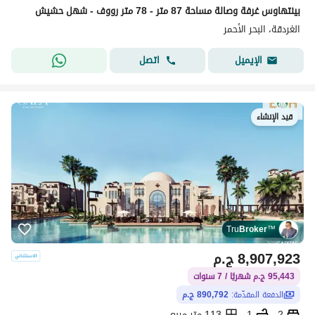
بينتهاوس غرفة وصالة مساحة 87 متر - 78 متر رووف - شهل حشيش
الغردقة، البحر الأحمر
اتصل
الإيميل
قيد الإنشاء
Tru
Broker
™
8,907,923
ج.م
95,443 ج.م شهريًا / 7 سنوات
الدفعة المقدّمة:
890,792 ج.م
2
1
113 متر مربع