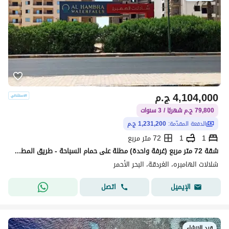
4,104,000
ج.م
79,800 ج.م شهريًا / 3 سنوات
الدفعة المقدّمة:
1,231,200 ج.م
1
1
72 متر مربع
شقة 72 متر مربع (غرفة واحدة) مطلة على حمام السباحة - طريق المطار - أمام كارفور ماركت - الغردقة - البحر الأحمر .
شلالات الهامبره، الغردقة، البحر الأحمر
اتصل
الإيميل
قيد الإنشاء