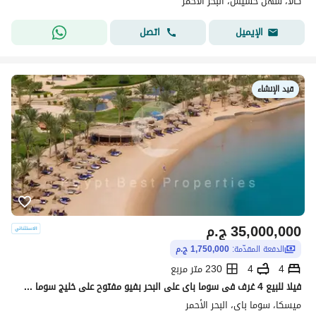
كالا، سهل حشيش، البحر الأحمر
اتصل
الإيميل
قيد الإنشاء
35,000,000
ج.م
الدفعة المقدّمة:
1,750,000 ج.م
4
4
230 متر مربع
فيلا للبيع 4 غرف فى سوما باى على البحر بفيو مفتوح على خليج سوما فى البحر الاحمر بمقدم 5% و قسط على 8 سنين من غير دفعات متشطبه .
ميسكا، سوما باى، البحر الأحمر