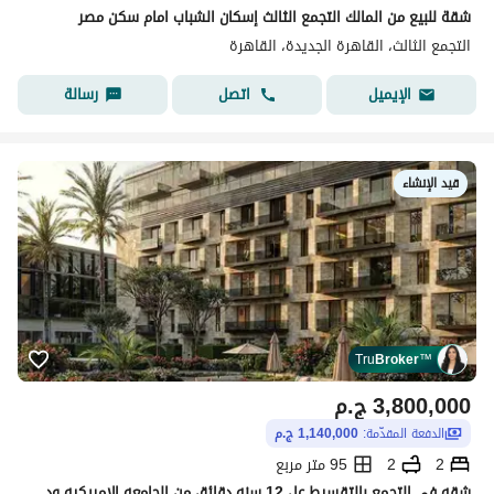
شقة للبيع من المالك التجمع الثالث إسكان الشباب امام سكن مصر
التجمع الثالث، القاهرة الجديدة، القاهرة
اتصل
رسالة
الإيميل
قيد الإنشاء
Tru
Broker
™
3,800,000
ج.م
الدفعة المقدّمة:
1,140,000 ج.م
2
2
95 متر مربع
شقه في التجمع بالتقسيط عل 12 سنه دقائق من الجامعه الامريكيه ودقائق من هايد بارك