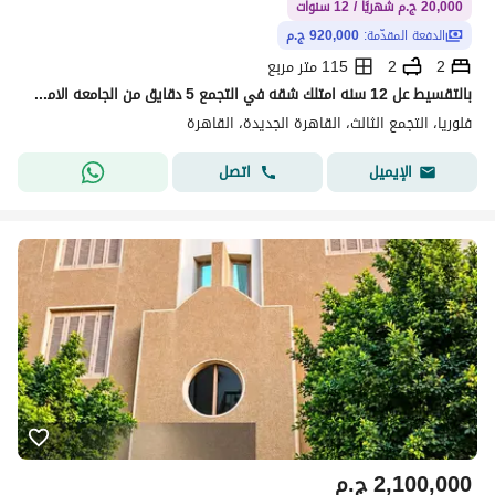
20,000 ج.م شهريًا / 12 سنوات
الدفعة المقدّمة:
920,000 ج.م
2
2
115 متر مربع
بالتقسيط عل 12 سنه امتلك شقه في التجمع 5 دقايق من الجامعه الامريكيه خلف سولانا إيست 3 دقايق من هايد بارك
فلوريا، التجمع الثالث، القاهرة الجديدة، القاهرة
اتصل
الإيميل
2,100,000
ج.م