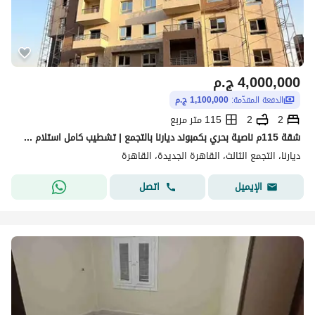
4,000,000
ج.م
الدفعة المقدّمة:
1,100,000 ج.م
2
2
115 متر مربع
شقة 115م ناصية بحري بكمبوند ديارنا بالتجمع | تشطيب كامل استلام 2028 | مقدم 1.1M ومتبقى 2.9M بأقساط ل7 سنين | قرب الأوسطي والعاصمة Apartment For Sale
ديارنا، التجمع الثالث، القاهرة الجديدة، القاهرة
اتصل
الإيميل