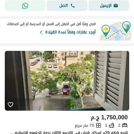
اتصل
الإيميل
اقض وقتًا أقل في التنقل إلى العمل أو المدرسة أو إلى أصدقائك
أوجد عقارات وفقاً لمدة القيادة
1,750,000
ج.م
2
1
70 متر مربع
للبيع شقه 70م اسكان شباب في التجمع الثالت بجوار الجامعه الالمانيه ودقائق من مستشفي القاهره الجديده وقريبه من مول اربيلا ومحور جمال عبد الناصر