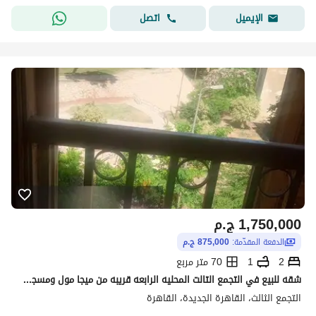
اتصل
الإيميل
1,750,000
ج.م
الدفعة المقدّمة:
875,000 ج.م
2
1
70 متر مربع
شقه للبيع في التجمع التالت المحليه الرابعه قريبه من ميجا مول ومسجد السويدي ومستشفي القاهره الجديده وارابيلا بلازا ودقائق لمول الحمد وسيفن استار ب القرب من جميع الخدمات دقائق لشارع التسعين
التجمع الثالث، القاهرة الجديدة، القاهرة