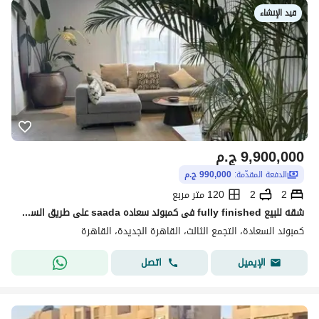
قيد الإنشاء
9,900,000
ج.م
الدفعة المقدّمة:
990,000 ج.م
2
2
120 متر مربع
شقه للبيع fully finished فى كمبوند سعاده saada على طريق السويس ودقائق لشارع التسعين وبالقرب من auc والرحاب
كمبوند السعادة، التجمع الثالث، القاهرة الجديدة، القاهرة
اتصل
الإيميل