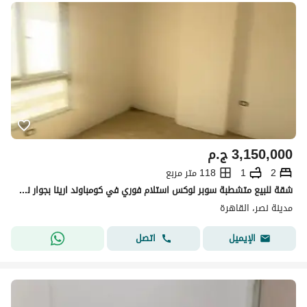
3,150,000
ج.م
2
1
118 متر مربع
شقة للبيع متشطبة سوبر لوكس استلام فوري في كومباوند ارينا بجوار نادي السكة والمقاولين
مدينة نصر، القاهرة
اتصل
الإيميل