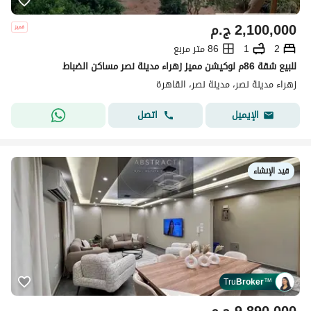
2,100,000
ج.م
2
1
86 متر مربع
للبيع شقة 86م لوكيشن مميز زهراء مدينة نصر مساكن الضباط
زهراء مدينة نصر، مدينة نصر، القاهرة
اتصل
الإيميل
قيد الإنشاء
Tru
Broker
™