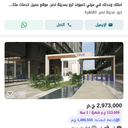
امتلك وحدتك في ميني كمبوند ترو بمدينة نصر. موقع مميز، خدمات متكاملة، أمن على مدار الساعة، جراج، وتشطيبات راقية. احجز وحدتك الآن.
ترو، مدينة نصر، القاهرة
اتصل
الإيميل
2,973,000
ج.م
123,000 ج.م شهريًا / 1 سنة
الدفعة المقدّمة:
1,486,500 ج.م