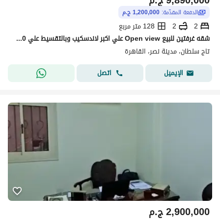
9,890,000
ج.م
الدفعة المقدّمة:
1,200,000 ج.م
2
2
128 متر مربع
شقه غرفتين للبيع Open view علي اكبر لاندسكيب وبالتقسيط علي 10 سنين عدد محدود من الوحدات في قلب تاج بالقرب من الرحاب علي طريق السويس دقائق من مدينتي
تاج سلطان، مدينة نصر، القاهرة
اتصل
الإيميل
2,900,000
ج.م