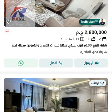
Tru
Broker
™
2,800,000
ج.م
2
1
100 متر مربع
شقه للبيع 100م قرب سيتي ستارز عمارات الامداد والتموين مدينة نصر
مدينة نصر، القاهرة
اتصل
الإيميل
قيد الإنشاء