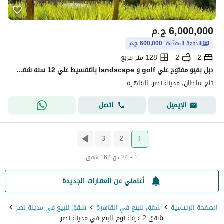
6,000,000
ج.م
الدفعة المقدّمة:
600,000 ج.م
2
2
128 متر مربع
دبل بفيو مفتوح علي golf و landscape بالتقسيط علي 12 سنه شقة للبيع في تاج دقائق من سيتي سنتر الماظة و كايرو فيستفال التجمع و بالقرب من مصر الجديدة
تاج سلطان، مدينة نصر، القاهرة
اتصل
الإيميل
3
2
1
1 - 24 من 162 شقق
أعلمني عن العقارات الجديدة
الصفحة الرئيسية
شقق للبيع في القاهرة
شقق للبيع في مدينة نصر
شقق 2 غرفة نوم للبيع في مدينة نصر