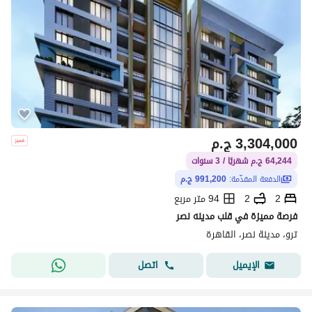
3,304,000
ج.م
64,244 ج.م شهريًا / 3 سنوات
الدفعة المقدّمة:
991,200 ج.م
2
2
94 متر مربع
فرصة مميزة في قلب مدينه نصر
ترو، مدينة نصر، القاهرة
اتصل
الإيميل