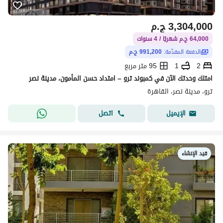
3,304,000
ج.م
64,000 ج.م شهريًا / 4 سنوات
الدفعة المقدّمة:
991,200 ج.م
2
1
95 متر مربع
امتلك وحدتك الآن في كمبوند ترو – امتداد حسن المأمون، مدينة نصر
ترو، مدينة نصر، القاهرة
اتصل
الإيميل
قيد الإنشاء