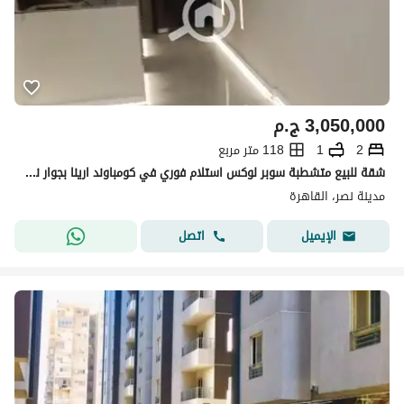
3,050,000
ج.م
2
1
118 متر مربع
شقة للبيع متشطبة سوبر لوكس استلام فوري في كومباوند ارينا بجوار نادي السكة والمقاولين
مدينة نصر، القاهرة
اتصل
الإيميل