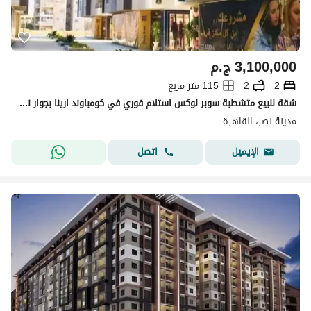
3,100,000
ج.م
2
2
115 متر مربع
شقة للبيع متشطبة سوبر لوكس استلام فوري في كومباوند ارينا بجوار نادي السكة والمقاولين
مدينة نصر، القاهرة
اتصل
الإيميل