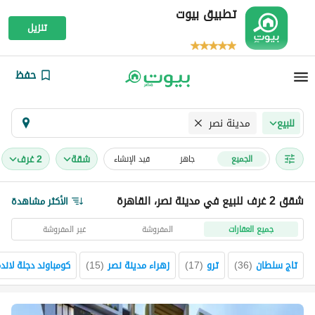
تطبيق بيوت
تنزيل
حفظ
مدينة نصر
للبيع
شقة
2 غرف
الجميع
جاهز
قيد الإنشاء
شقق 2 غرف للبيع في مدينة نصر، القاهرة
الأكثر مشاهدة
جميع العقارات
المفروشة
غير المفروشة
تاج سلطان
(
36
)
ترو
(
17
)
زهراء مدينة نصر
(
15
)
كومباوند دجلة لاند