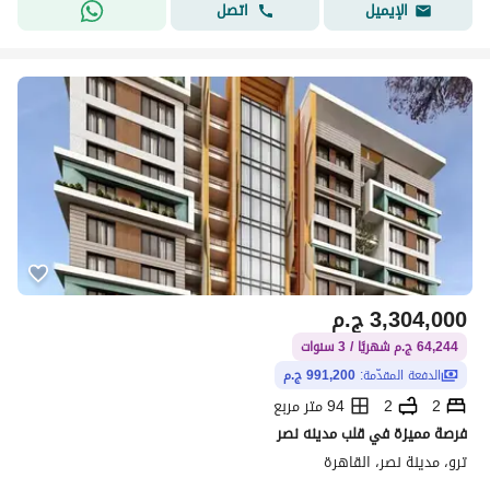
اتصل
الإيميل
3,304,000
ج.م
64,244 ج.م شهريًا / 3 سنوات
الدفعة المقدّمة:
991,200 ج.م
2
2
94 متر مربع
فرصة مميزة في قلب مدينه نصر
ترو، مدينة نصر، القاهرة