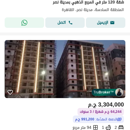
شقة 120 متر في المربع الذهبي بمدينة نصر
المنطقة السادسة، مدينة نصر، القاهرة
اتصل
الإيميل
Tru
Broker
™
3,304,000
ج.م
64,244 ج.م شهريًا / 3 سنوات
الدفعة المقدّمة:
991,200 ج.م
2
1
94 متر مربع