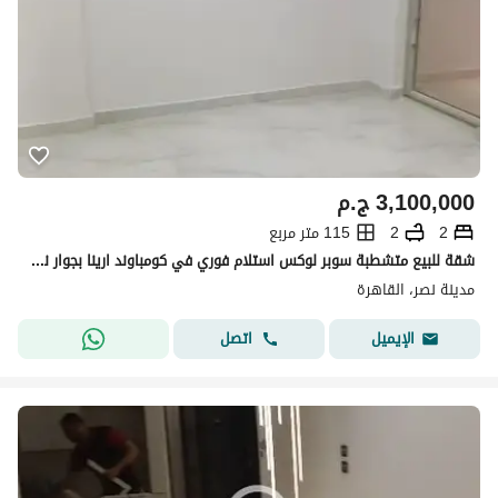
3,100,000
ج.م
2
2
115 متر مربع
شقة للبيع متشطبة سوبر لوكس استلام فوري في كومباوند ارينا بجوار نادي السكة والمقاولين
مدينة نصر، القاهرة
اتصل
الإيميل