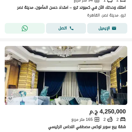
2
1
94 متر مربع
امتلك وحدتك الآن في كمبوند ترو – امتداد حسن المأمون، مدينة نصر
ترو، مدينة نصر، القاهرة
اتصل
الإيميل
4,250,000
ج.م
2
2
165 متر مربع
شقة بيع سوبر لوكس مصطفي النحاس الرئيسي