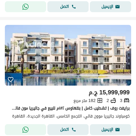
اتصل
الإيميل
15,999,999
ج.م
3
2
182 متر مربع
برايفت روف | تشطيب كامل | بنتهاوس ١٨٢م للبيع في جاليريا مون فالي | التجمع الخامس | القاهرة الجديدة
كومباوند جاليريا موون فالي، التجمع الخامس، القاهرة الجديدة، القاهرة
اتصل
الإيميل