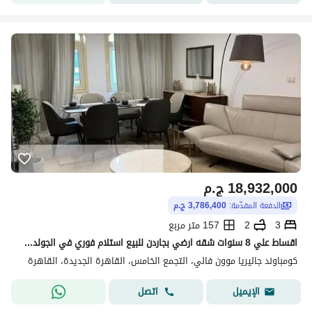
18,932,000
ج.م
الدفعة المقدّمة:
3,786,400 ج.م
3
2
157 متر مربع
اقساط علي 8 سنوات شقه ارضي بجاردن للبيع استلام فوري في الجولدن سكوير فيو مميز علي بول التجمع الخامس القاهره الجديده
كومباوند جاليريا موون فالي، التجمع الخامس، القاهرة الجديدة، القاهرة
اتصل
الإيميل