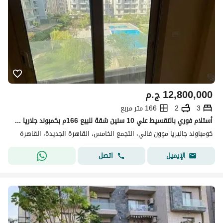
12,800,000
ج.م
3
2
166 متر مربع
أستلام فوري بالتقسيط علي 10 سنين شقة للبيع 166م بكمبوند جلاريا مون فالي
كومباوند جاليريا موون فالي، التجمع الخامس، القاهرة الجديدة، القاهرة
اتصل
الإيميل