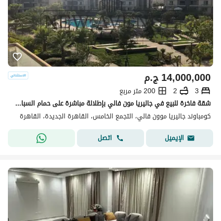
14,000,000
ج.م
3
2
200 متر مربع
شقة فاخرة للبيع في جاليريا مون فالي بإطلالة مباشرة على حمام السباحة الدور الثاني نصف مفروشة بتشطيبات فاخرة ومطبخ أمريكي وغرفة ملابس وجراج ومخزن
كومباوند جاليريا موون فالي، التجمع الخامس، القاهرة الجديدة، القاهرة
اتصل
الإيميل