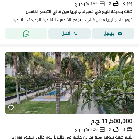
3
3
159 متر مربع
شقة بحديقة للبيع في كمبوند جاليريا مون فالي التجمع الخامس
كومباوند جاليريا موون فالي، التجمع الخامس، القاهرة الجديدة، القاهرة
اتصل
الإيميل
11,500,000
ج.م
3
2
200 متر مربع
للبيع شقة بموقع مميز بجاردن خاصه في جاليريا مون فالي استلام فوري – Golden Square