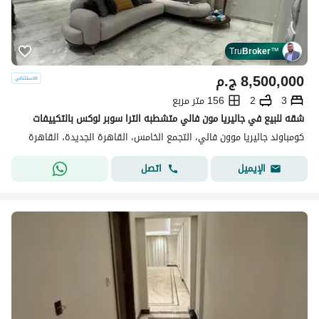
Tru
Broker
™
8,500,000
ج.م
3
2
156 متر مربع
شقه للبيع في جاليريا مون فالي متشطبه الترا سوبر لوكس بالتكييفات
كومباوند جاليريا موون فالي، التجمع الخامس، القاهرة الجديدة، القاهرة
اتصل
الإيميل