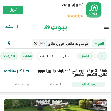
تطبيق بيوت
تنزيل
حفظ
كومباوند جاليريا موون فالي
للبيع
مختلط
شقة
3 غرف
الجميع
جاهز
قيد الإنشاء
شقق 3 غرف للبيع في كومباوند جاليريا موون
الأكثر مشاهدة
فالي، التجمع الخامس
جميع العقارات
المفروشة
غير المفروشة