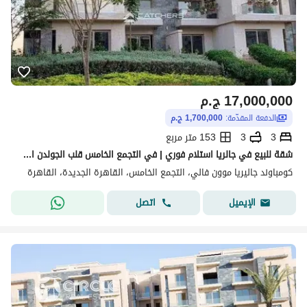
17,000,000
ج.م
الدفعة المقدّمة:
1,700,000 ج.م
3
3
153 متر مربع
شقة للبيع في جالريا استلام فوري | في التجمع الخامس قلب الجولدن اسكوير | Galleria Moon Valley | موقع مميز بالقرب من ميفيدا و هايد بارك
كومباوند جاليريا موون فالي، التجمع الخامس، القاهرة الجديدة، القاهرة
اتصل
الإيميل