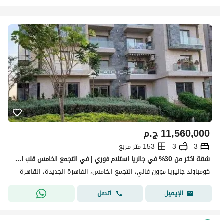
11,560,000
ج.م
3
3
153 متر مربع
شقة اكثر من 30% في جالريا استلام فوري | في التجمع الخامس قلب الجولدن اسكوير | Galleria Moon Valley | موقع مميز بالقرب من ميفيدا و هايد بارك
كومباوند جاليريا موون فالي، التجمع الخامس، القاهرة الجديدة، القاهرة
اتصل
الإيميل