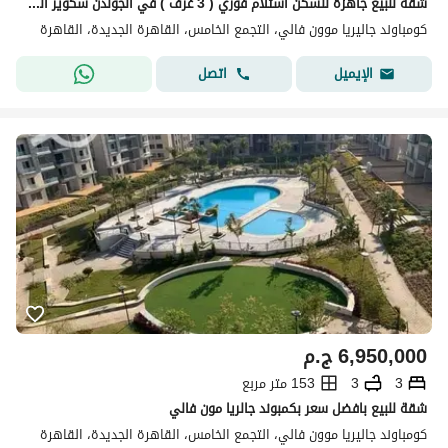
شقة للبيع جاهزة للسكن استلام فوري ( 3 غرف ) في الجولدن سكوير التجمع الخامس كمبوند جاليريا مون فالي بجوار ميفيدا
كومباوند جاليريا موون فالي، التجمع الخامس، القاهرة الجديدة، القاهرة
اتصل
الإيميل
6,950,000
ج.م
3
3
153 متر مربع
شقة للبيع بافضل سعر بكمبوند جالريا مون فالي
كومباوند جاليريا موون فالي، التجمع الخامس، القاهرة الجديدة، القاهرة