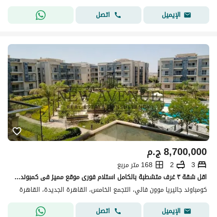
اتصل
الإيميل
8,700,000
ج.م
3
2
168 متر مربع
اقل شقة ٣ غرف متشطبة بالكامل استلام فورى موقع مميز فى كمبوند جاليريا مون فالي Galleria moon valley
كومباوند جاليريا موون فالي، التجمع الخامس، القاهرة الجديدة، القاهرة
اتصل
الإيميل