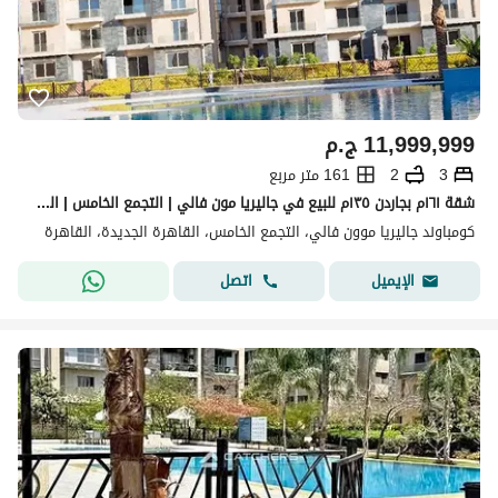
11,999,999
ج.م
3
2
161 متر مربع
شقة ١٦١م بجاردن ١٣٥م للبيع في جاليريا مون فالي | التجمع الخامس | القاهرة الجديدة
كومباوند جاليريا موون فالي، التجمع الخامس، القاهرة الجديدة، القاهرة
اتصل
الإيميل