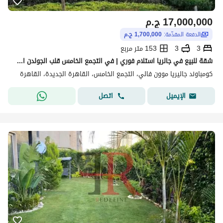
17,000,000
ج.م
الدفعة المقدّمة:
1,700,000 ج.م
3
3
153 متر مربع
شقة للبيع في جالريا استلام فوري | في التجمع الخامس قلب الجولدن اسكوير | Galleria Moon Valley | موقع مميز بالقرب من ميفيدا و هايد بارك
كومباوند جاليريا موون فالي، التجمع الخامس، القاهرة الجديدة، القاهرة
اتصل
الإيميل