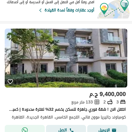
اقض وقتًا أقل في التنقل إلى العمل أو المدرسة أو إلى أصدقائك
أوجد عقارات وفقاً لمدة القيادة
9,400,000
ج.م
3
2
133 متر مربع
انتقل الان ! شقة فوري جاهزة للسكن بخصم 32% لفترة محدودة | كمبوند جالريا مون فالي | لوكيشن الكمبوند ممتاز الجولدن سكوير بالقرب من AUC
كومباوند جاليريا موون فالي، التجمع الخامس، القاهرة الجديدة، القاهرة
اتصل
الإيميل