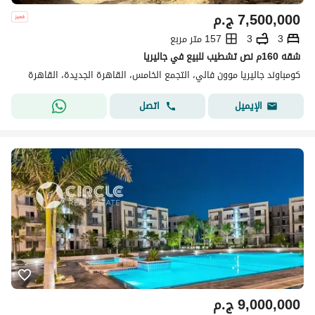
7,500,000
ج.م
3
3
157 متر مربع
شقه 160م نص تشطيب للبيع في جاليريا
كومباوند جاليريا موون فالي، التجمع الخامس، القاهرة الجديدة، القاهرة
اتصل
الإيميل
9,000,000
ج.م