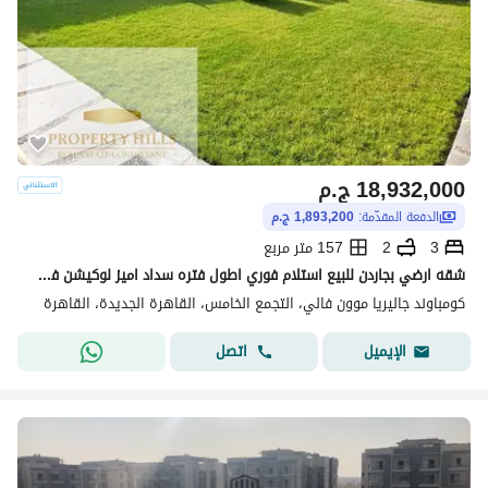
18,932,000
ج.م
الدفعة المقدّمة:
1,893,200 ج.م
3
2
157 متر مربع
شقه ارضي بجاردن للبيع استلام فوري اطول فتره سداد اميز لوكيشن في كمبوند في الجولدن سكوير فيو مميز علي لاند سكيب التجمع الخامس القاهره الجديده
كومباوند جاليريا موون فالي، التجمع الخامس، القاهرة الجديدة، القاهرة
اتصل
الإيميل