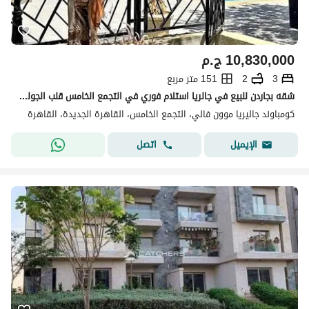
10,830,000
ج.م
3
2
151 متر مربع
شقه بجاردن للبيع في جالريا استلام فوري في التجمع الخامس قلب الجولدن اسكوير | بخصم كاش 40% | Galleria Moon Valley
كومباوند جاليريا موون فالي، التجمع الخامس، القاهرة الجديدة، القاهرة
اتصل
الإيميل