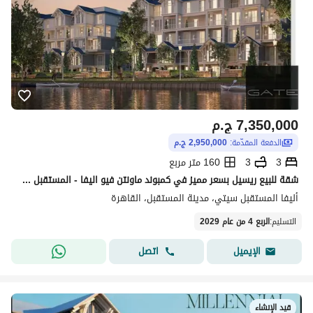
7,350,000
ج.م
الدفعة المقدّمة:
2,950,000 ج.م
3
3
160 متر مربع
شقة للبيع ريسيل بسعر مميز في كمبوند ماونتن فيو اليفا - المستقبل سيتي مرحلة الريفير بارك -- فيو داخلي
أليفا المستقبل سيتي، مدينة المستقبل، القاهرة
التسليم
:
الربع 4 من عام 2029
اتصل
الإيميل
قيد الإنشاء