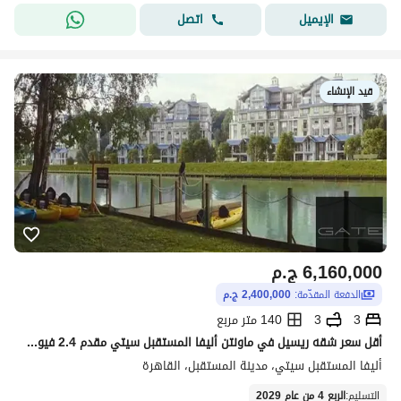
تفاصيل العقار
اتصل
الإيميل
عن المشروع
قيد الإنشاء
6,160,000
ج.م
الدفعة المقدّمة:
2,400,000 ج.م
3
3
140 متر مربع
أقل سعر شقه ريسيل في ماونتن أليفا المستقبل سيتي مقدم 2.4 فيو لاند سكيب مرحلة فيلدز بارك
أليفا المستقبل سيتي، مدينة المستقبل، القاهرة
التسليم
:
الربع 4 من عام 2029