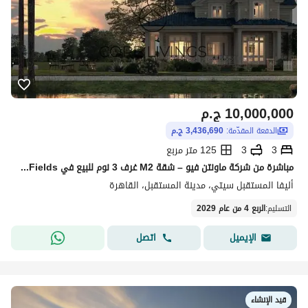
10,000,000
ج.م
الدفعة المقدّمة:
3,436,690 ج.م
3
3
125 متر مربع
مباشرة من شركة ماونتن فيو – شقة M2 غرف 3 نوم للبيع في Fields بمشروع Aliva – مدينة المستقبل
أليفا المستقبل سيتي، مدينة المستقبل، القاهرة
التسليم
:
الربع 4 من عام 2029
اتصل
الإيميل
قيد الإنشاء