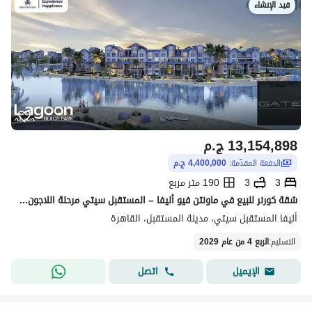
قيد الإنشاء
13,154,898
ج.م
الدفعة المقدّمة:
4,400,000 ج.م
3
3
190 متر مربع
شقة كورنر للبيع في ماونتن فيو أليفا – المستقبل سيتي مرحلة اللاجون | موقع مميز وفرصة استثمارية قوية
أليفا المستقبل سيتي، مدينة المستقبل، القاهرة
التسليم
:
الربع 4 من عام 2029
اتصل
الإيميل