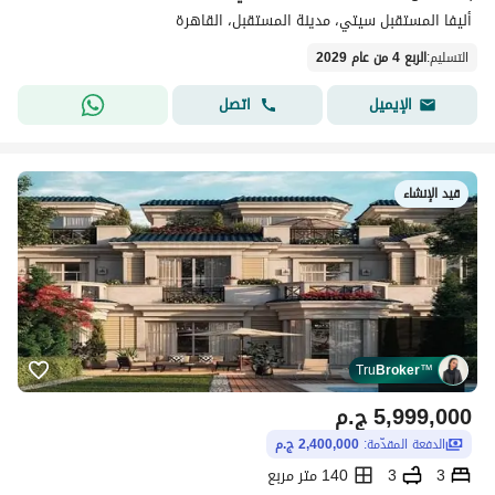
أليفا المستقبل سيتي، مدينة المستقبل، القاهرة
التسليم
:
الربع 4 من عام 2029
اتصل
الإيميل
قيد الإنشاء
Tru
Broker
™
5,999,000
ج.م
الدفعة المقدّمة:
2,400,000 ج.م
3
3
140 متر مربع