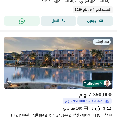
أليفا المستقبل سيتي، مدينة المستقبل، القاهرة
التسليم
:
الربع 4 من عام 2029
اتصل
الإيميل
قيد الإنشاء
Tru
Broker
™
7,350,000
ج.م
الدفعة المقدّمة:
2,950,000 ج.م
3
3
160 متر مربع
ِشقة للبيع | ثلاث غرف لوكشن مميز في ماونتن فيو اليفا المستقبل سيتي | ريفير بارك الميزة مطلة داخل المشروع