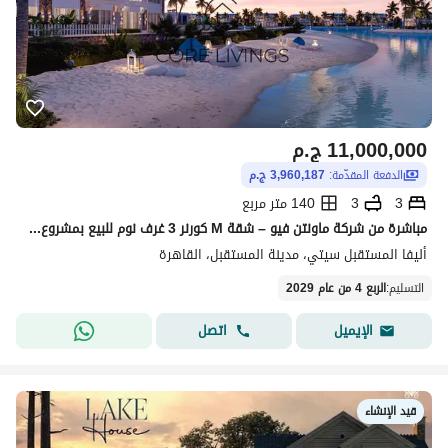
11,000,000
ج.م
الدفعة المقدّمة:
3,960,187 ج.م
3
3
140 متر مربع
مباشرة من شركة ماونتن فيو – شقة M كورنر 3 غرف نوم للبيع بمشروع Aliva – مدينة المستقبل
أليفا المستقبل سيتي، مدينة المستقبل، القاهرة
التسليم
:
الربع 4 من عام 2029
اتصل
الإيميل
قيد الإنشاء