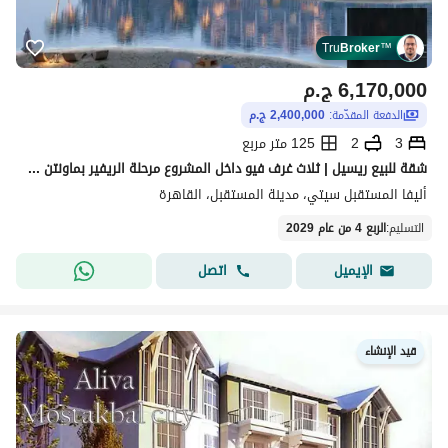
Tru
Broker
™
6,170,000
ج.م
الدفعة المقدّمة:
2,400,000 ج.م
3
2
125 متر مربع
شقة للبيع ريسيل | ثلاث غرف فيو داخل المشروع مرحلة الريفير بماونتن فيو اليفا المستقبل سيتي
أليفا المستقبل سيتي، مدينة المستقبل، القاهرة
التسليم
:
الربع 4 من عام 2029
اتصل
الإيميل
قيد الإنشاء