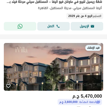
شقة ريسيل للبيع في ماونتن فيو اليفا – المستقبل سيتي مرحلة فيلد بارك – إطلالة بحري
أليفا المستقبل سيتي، مدينة المستقبل، القاهرة
التسليم
:
الربع 4 من عام 2029
اتصل
الإيميل
قيد الإنشاء
5,470,000
ج.م
الدفعة المقدّمة:
2,600,000 ج.م