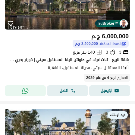
Tru
Broker
™
6,000,000
ج.م
الدفعة المقدّمة:
2,400,000 ج.م
3
3
140 متر مربع
ِشقة للبيع | ثلاث غرف في ماونتن اليفا المستقبل سيتي | كورنر بحري صريح | ريسيل
أليفا المستقبل سيتي، مدينة المستقبل، القاهرة
التسليم
:
الربع 4 من عام 2029
اتصل
الإيميل
قيد الإنشاء