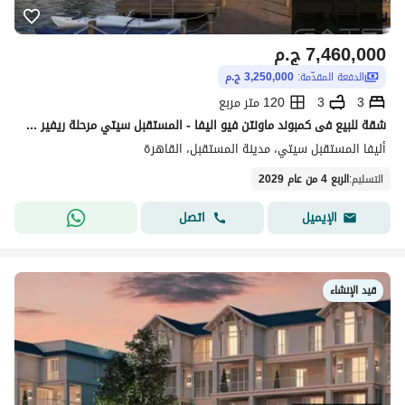
7,460,000
ج.م
الدفعة المقدّمة:
3,250,000 ج.م
3
3
120 متر مربع
شقة للبيع فى كمبوند ماونتن فيو اليفا - المستقبل سيتي مرحلة ريفير بحرى -دايركت على الريفير
أليفا المستقبل سيتي، مدينة المستقبل، القاهرة
التسليم
:
الربع 4 من عام 2029
اتصل
الإيميل
قيد الإنشاء