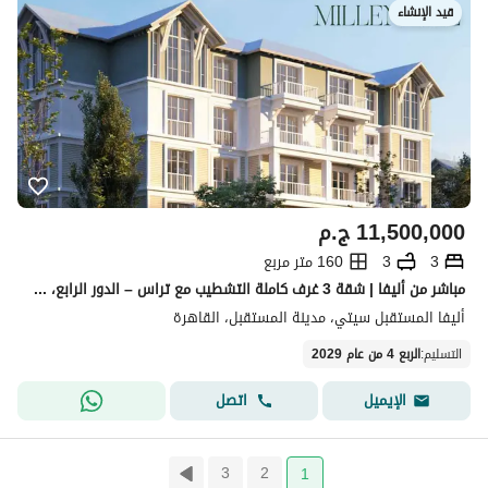
قيد الإنشاء
11,500,000
ج.م
3
3
160 متر مربع
مباشر من أليفا | شقة 3 غرف كاملة التشطيب مع تراس – الدور الرابع، مدينة المستقبل
أليفا المستقبل سيتي، مدينة المستقبل، القاهرة
التسليم
:
الربع 4 من عام 2029
اتصل
الإيميل
3
2
1