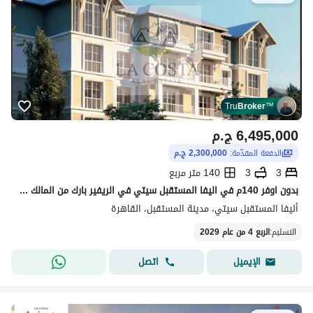
Tru
Broker
™
6,495,000
ج.م
الدفعة المقدّمة:
2,300,000 ج.م
3
3
140 متر مربع
بدون اوفر 140م في اليفا المستقبل سيتي في الريفير بارك من المالك مباشره برايم لوكيشن باقل مقدم في السوق من المالك مباشره
أليفا المستقبل سيتي، مدينة المستقبل، القاهرة
التسليم
:
الربع 4 من عام 2029
اتصل
الإيميل