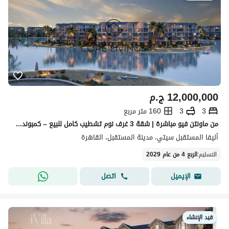
12,000,000
ج.م
3
3
160 متر مربع
من ماونتن فيو مباشرة | شقة 3 غرف نوم تشطيب كامل للبيع – كمبوند أليفا، مدينة المستقبل، مساحة 160 متر
أليفا المستقبل سيتي، مدينة المستقبل، القاهرة
التسليم
:
الربع 4 من عام 2029
اتصل
الإيميل
قيد الإنشاء