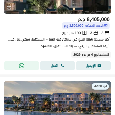
8,405,000
ج.م
الدفعة المقدّمة:
3,500,000 ج.م
3
3
190 متر مربع
أكبر مساحة شقة للبيع في ماونتن فيو اليفا – المستقبل سيتي دبل فيو مميز داخل مرحلة ريفر بارك
أليفا المستقبل سيتي، مدينة المستقبل، القاهرة
التسليم
:
الربع 4 من عام 2029
اتصل
الإيميل
قيد الإنشاء