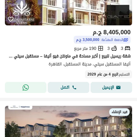
8,405,000
ج.م
الدفعة المقدّمة:
3,500,000 ج.م
3
3
190 متر مربع
شقة ريسيل للبيع | أكبر مساحة في ماونتن فيو أليفا – مستقبل سيتي مرحلة الريفر بارك
أليفا المستقبل سيتي، مدينة المستقبل، القاهرة
التسليم
:
الربع 4 من عام 2029
اتصل
الإيميل
قيد الإنشاء