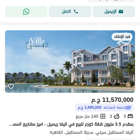
اتصل
الإيميل
قيد الإنشاء
11,570,000
ج.م
الدفعة المقدّمة:
3,495,000 ج.م
3
3
140 متر مربع
بمقدم 3.5 مليون شقة كورنر للبيع في اليفا ريسيل - اميز مشاريع المستقبل سيتي
أليفا المستقبل سيتي، مدينة المستقبل، القاهرة