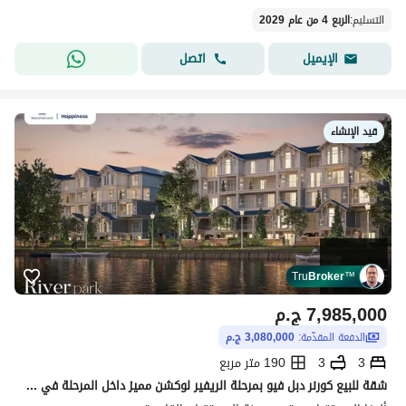
التسليم
:
الربع 4 من عام 2029
اتصل
الإيميل
قيد الإنشاء
Tru
Broker
™
7,985,000
ج.م
الدفعة المقدّمة:
3,080,000 ج.م
3
3
190 متر مربع
شقة للبيع كورنر دبل فيو بمرحلة الريفير لوكشن مميز داخل المرحلة في ماونتن فيو اليفا المستقبل سيتي