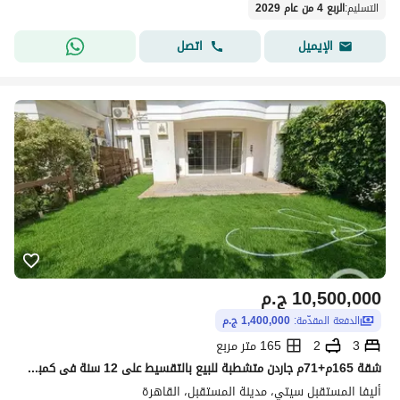
التسليم
:
الربع 4 من عام 2029
اتصل
الإيميل
10,500,000
ج.م
الدفعة المقدّمة:
1,400,000 ج.م
3
2
165 متر مربع
شقة 165م+71م جاردن متشطبة للبيع بالتقسيط على 12 سنة فى كمبوند ماونتن فيو Mountain view المستقبل سيتى
أليفا المستقبل سيتي، مدينة المستقبل، القاهرة