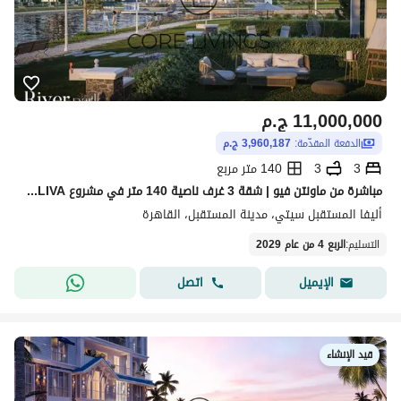
11,000,000
ج.م
الدفعة المقدّمة:
3,960,187 ج.م
3
3
140 متر مربع
مباشرة من ماونتن فيو | شقة 3 غرف ناصية 140 متر في مشروع ALIVA | مدينة المستقبل – القاهرة الجديدة
أليفا المستقبل سيتي، مدينة المستقبل، القاهرة
التسليم
:
الربع 4 من عام 2029
اتصل
الإيميل
قيد الإنشاء