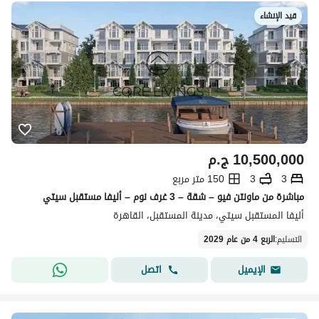
قيد الإنشاء
10,500,000
ج.م
3
3
150 متر مربع
مباشرة من ماونتن فيو – شقة – 3 غرف نوم – أليفا مستقبل سيتي
أليفا المستقبل سيتي، مدينة المستقبل، القاهرة
التسليم
:
الربع 4 من عام 2029
اتصل
الإيميل