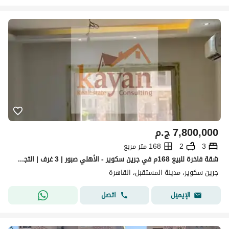
7,800,000
ج.م
3
2
168 متر مربع
شقة فاخرة للبيع 168م في جرين سكوير - الأهلي صبور | 3 غرف | التجمع الخامس
جرين سكوير، مدينة المستقبل، القاهرة
اتصل
الإيميل