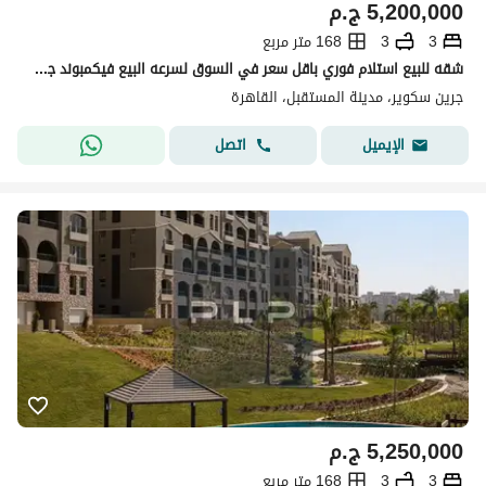
5,200,000
ج.م
3
3
168 متر مربع
شقه للبيع استلام فوري باقل سعر في السوق لسرعه البيع فيكمبوند جرين سكوير الاهلي صبور Green Square Compound Al-Ahly sabbour
جرين سكوير، مدينة المستقبل، القاهرة
اتصل
الإيميل
5,250,000
ج.م
3
3
168 متر مربع