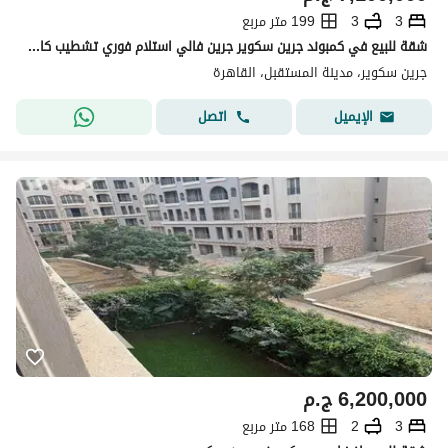
3
3
199 متر مربع
شقة للبيع في كمبوند جرين سكوير جرين فالي استلام فوري تشطيب كامل
جرين سكوير، مدينة المستقبل، القاهرة
اتصل
الإيميل
6,200,000
ج.م
3
2
168 متر مربع