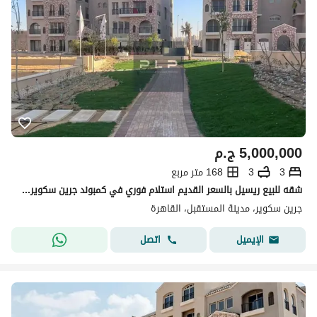
5,000,000
ج.م
3
3
168 متر مربع
شقه للبيع ريسيل بالسعر القديم استلام فوري في كمبوند جرين سكوير - المستقبل سيتي green square
جرين سكوير، مدينة المستقبل، القاهرة
اتصل
الإيميل