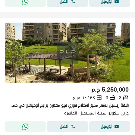
اتصل
الإيميل
5,250,000
ج.م
3
3
168 متر مربع
شقة ريسيل بسعر مميز استلام فوري فيو مفتوح برايم لوكيشن في كمبوند جرين سكوير - الاهلي صبور
جرين سكوير، مدينة المستقبل، القاهرة
اتصل
الإيميل