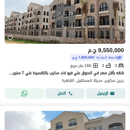
9,550,000
ج.م
الدفعة المقدّمة:
7,800,000 ج.م
3
3
165 متر مربع
شقه بأقل سعر في السوق علي فيو لاند سكيب بالتقسيط علي 7 سنين في كمبوند جرين سكوير المستقبل
جرين سكوير، مدينة المستقبل، القاهرة
اتصل
الإيميل