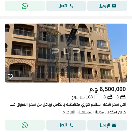
اتصل
الإيميل
6,500,000
ج.م
3
3
168 متر مربع
اقل سعر شقه استلام فوري متشطبه بالكامل وباقل من سعر السوق في كمبوند جرين سكوير الاهلي صبور - المستقبل سيتي
جرين سكوير، مدينة المستقبل، القاهرة
اتصل
الإيميل