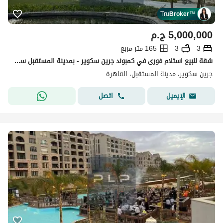
Tru
Broker
™
5,000,000
ج.م
3
3
165 متر مربع
شقة للبيع استلام فورى في كمبوند جرين سكوير - بمدينة المستقبل سيتي ، بأقل سعر فى السوق
جرين سكوير، مدينة المستقبل، القاهرة
اتصل
الإيميل