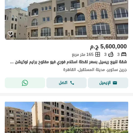
5,600,000
ج.م
3
3
165 متر مربع
شقة للبيع ريسيل بسعر لقطة استلام فوري فيو مفتوح برايم لوكيشن في كمبوند جرين سكوير - الاهلي صبور
جرين سكوير، مدينة المستقبل، القاهرة
اتصل
الإيميل