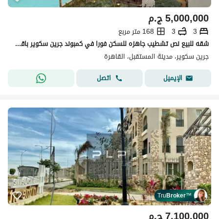
5,000,000
ج.م
3
3
168 متر مربع
شقه للبيع نص تشطيب جاهزه للسكن فورا في كمبوند جرين سكوير باقل سعر ف السوق
جرين سكوير، مدينة المستقبل، القاهرة
اتصل
الإيميل
Tru
Broker
™
7,100,000
ج.م