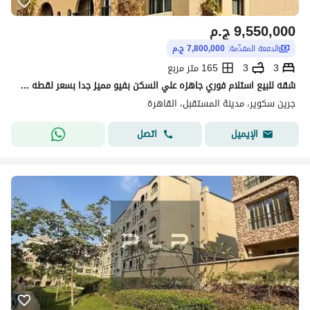
9,550,000
ج.م
الدفعة المقدّمة:
7,800,000 ج.م
3
3
165 متر مربع
شقه للبيع استلام فوري جاهزه علي السكن بفيو مميز جدا بسعر لقطه في كمبوند جرين سكوير الاهلي صبور - المستقبل سيتي
جرين سكوير، مدينة المستقبل، القاهرة
اتصل
الإيميل