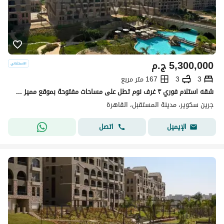
5,300,000
ج.م
3
3
167 متر مربع
شقه استلام فوري ٣ غرف نوم تطل على مساحات مفتوحة بموقع مميز في جرين سكوير المستقبل سيتي Green Square Mostakbal City
جرين سكوير، مدينة المستقبل، القاهرة
اتصل
الإيميل