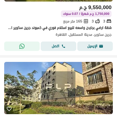
9,550,000
ج.م
1,750,000 ج.م شهريًا / 0.07 سنوات
3
3
165 متر مربع
شقة ارضي بجاردن واسعه للبيع استلام فوري في كمبوند جرين سكوير القاهرة الجديدة بتسهيلات في البيع
جرين سكوير، مدينة المستقبل، القاهرة
اتصل
الإيميل