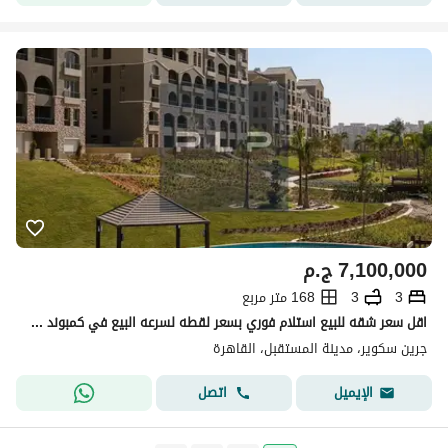
7,100,000
ج.م
3
3
168 متر مربع
اقل سعر شقه للبيع استلام فوري بسعر لقطه لسرعه البيع في كمبوند جرين سكوير الاهلي صبور - المستقبل سيتي
جرين سكوير، مدينة المستقبل، القاهرة
اتصل
الإيميل