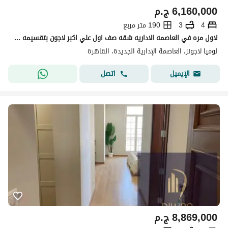
6,160,000
ج.م
4
3
190 متر مربع
لاول مره في العاصمه الاداريه شقه صف اول علي اكبر لاجون بتقسيمه ممتازه وبخصم كبير لفتره محدوده
لوميا لاجونز، العاصمة الإدارية الجديدة، القاهرة
اتصل
الإيميل
8,869,000
ج.م