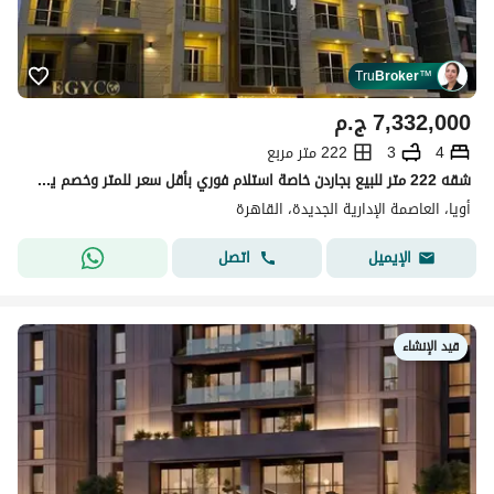
Tru
Broker
™
7,332,000
ج.م
4
3
222 متر مربع
شقه 222 متر للبيع بجاردن خاصة استلام فوري بأقل سعر للمتر وخصم يصل الي 50% أمام حي السفارات داخل العاصمة الاداريه في ال R7
أويا، العاصمة الإدارية الجديدة، القاهرة
اتصل
الإيميل
قيد الإنشاء