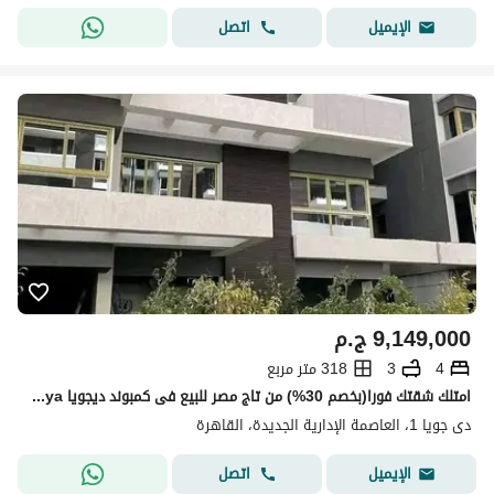
اتصل
الإيميل
9,149,000
ج.م
4
3
318 متر مربع
امتلك شقتك فورا(بخصم 30%) من تاج مصر للبيع فى كمبوند ديجويا dejoya العاصمه الاداريه امام البرج الايقونى
دى جويا 1، العاصمة الإدارية الجديدة، القاهرة
اتصل
الإيميل