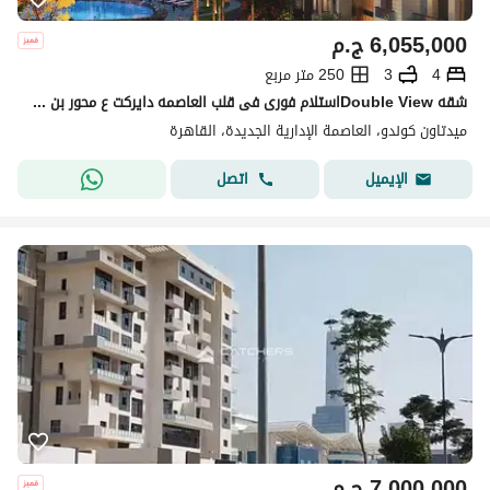
6,055,000
ج.م
4
3
250 متر مربع
شقه Double Viewاستلام فورى فى قلب العاصمه دايركت ع محور بن زايد دقائق من النهر الاخضر و بالقرب من سيليا طلعت مصطفى
ميدتاون كوندو، العاصمة الإدارية الجديدة، القاهرة
اتصل
الإيميل
7,000,000
ج.م