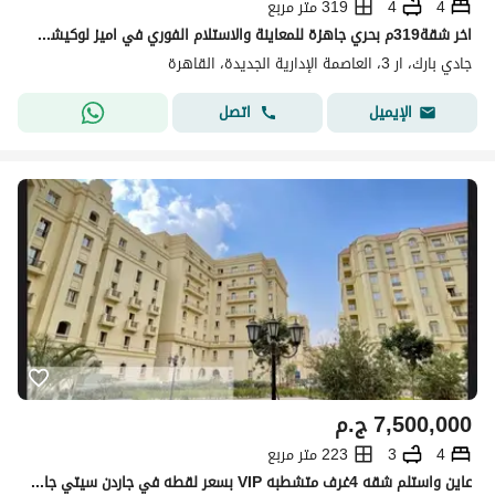
4
4
319 متر مربع
اخر شقة319م بحري جاهزة للمعاينة والاستلام الفوري في اميز لوكيشن عند مدخل العاصمة العاصمة | كمبوند جادي بارك العاصمة الاداريه|R3
جادي بارك، ار 3، العاصمة الإدارية الجديدة، القاهرة
اتصل
الإيميل
7,500,000
ج.م
4
3
223 متر مربع
عاين واستلم شقه 4غرف متشطبه VIP بسعر لقطه في جاردن سيتي جاهزه علي السكن بالتقسيط علي 15سنه دقايق من البرج الايقوني ومسجد مصر