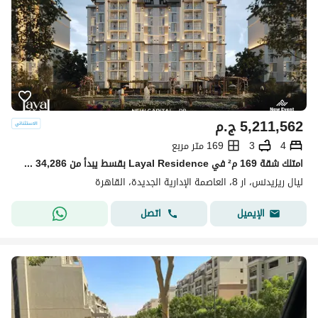
5,211,562
ج.م
4
3
169 متر مربع
امتلك شقة 169 م² في Layal Residence بقسط يبدأ من 34,286 جنيه شهريًا!
ليال ريزيدنس، ار 8، العاصمة الإدارية الجديدة، القاهرة
اتصل
الإيميل