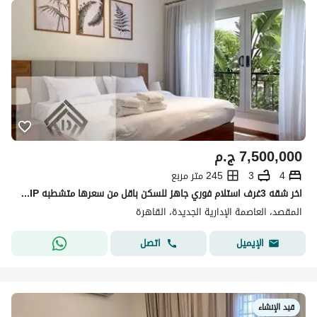
7,500,000
ج.م
4
3
245 متر مربع
اخر شقه 3غرف استلام فوري جاهز للسكن باقل من سعرها متشطبه VIP بالتقسيط علي 12 سنه دقايق من البرج الايقوني ومسجد مصر
المقصد، العاصمة الإدارية الجديدة، القاهرة
اتصل
الإيميل
قيد الإنشاء