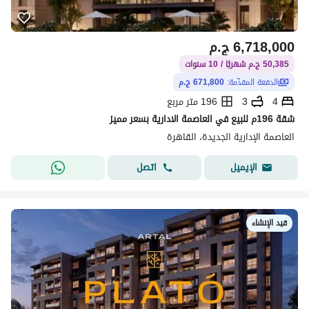
6,718,000
ج.م
50,385 ج.م شهريًا / 10 سنوات
الدفعة المقدّمة:
671,800 ج.م
4
3
196 متر مربع
شقة 196م للبيع في العاصمة الادارية بسعر مميز
العاصمة الإدارية الجديدة، القاهرة
اتصل
الإيميل
قيد الإنشاء