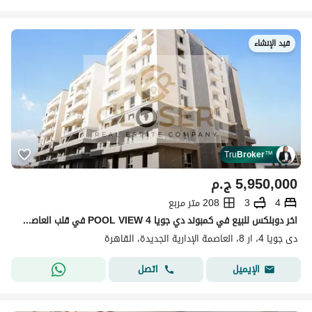
قيد الإنشاء
Tru
Broker
™
5,950,000
ج.م
4
3
208 متر مربع
اخر دوبلكس للبيع في كمبوند دي جويا 4 POOL VIEW في قلب العاصمه الاداريه|new capital بخصم مميز
دى جويا 4، ار 8، العاصمة الإدارية الجديدة، القاهرة
اتصل
الإيميل