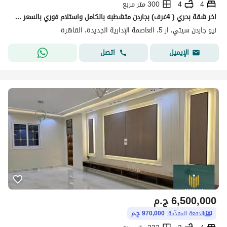
4
4
300 متر مربع
اخر شقة بحري ( 4غرف) بجاردن متشطبه بالكامل واستلام فوري بالسعر القديم في ارقى احياء العاصمة ف نيو جاردن سيتي-حي متكامل الخدمات-R5 العاصمة الادارية
نيو جاردن سيتي، ار 5، العاصمة الإدارية الجديدة، القاهرة
اتصل
الإيميل
6,500,000
ج.م
الدفعة المقدّمة:
970,000 ج.م