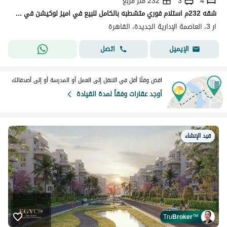
4
3
232 متر مربع
شقه 232م استلام فوري متشطبه بالكامل للبيع في اميز لوكيشن في العاصمه الادارية في ار 3 - بالتقسيط علي 10 سنين بدون فوايد - القاهره
ار 3، العاصمة الإدارية الجديدة، القاهرة
اتصل
الإيميل
اقض وقتًا أقل في التنقل إلى العمل أو المدرسة أو إلى أصدقائك
أوجد عقارات وفقاً لمدة القيادة
قيد الإنشاء
Tru
Broker
™