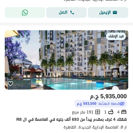
اتصل
الإيميل
قيد الإنشاء
5,935,000
ج.م
الدفعة المقدّمة:
593,500 ج.م
4
1
191 متر مربع
شقتك 4 غرف بمقدم يبدأ من 693 ألف جنيه في العاصمة في ال R8
ار 8، العاصمة الإدارية الجديدة، القاهرة