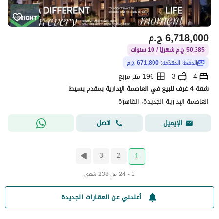
6,718,000
ج.م
50,385 ج.م شهريًا / 10 سنوات
الدفعة المقدّمة:
671,800 ج.م
4
3
196 متر مربع
شقة 4 غرف للبيع في العاصمة الإدارية بمقدم بسيط
العاصمة الإدارية الجديدة، القاهرة
اتصل
الإيميل
3
2
1
1 - 24 من 238 شقق
أعلمني عن العقارات الجديدة