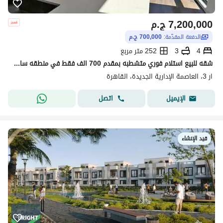
7,200,000
ج.م
الدفعة المقدّمة:
700,000 ج.م
4
3
252 متر مربع
شقه للبيع استلام فوري متشطبه بمقدم 700 الف فقط في منطقه ساكنه وعايشه والباقي ع اطول فتره سداد في العاصمه الاداريه في- جيد بارك jade park - في R3
ار 3، العاصمة الإدارية الجديدة، القاهرة
اتصل
الإيميل
قيد الإنشاء