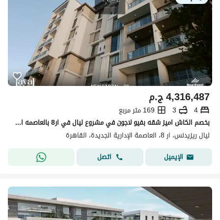
4,316,487
ج.م
4
3
169 متر مربع
بخصم الكاش اميز شقه بفيو لاجون في مشروع ليال في ار8 بالعاصمه الاداريه الجديده دقايق لمطار العاصمه و الداون تاون
ليال ريزيدنس، ار 8، العاصمة الإدارية الجديدة، القاهرة
اتصل
الإيميل