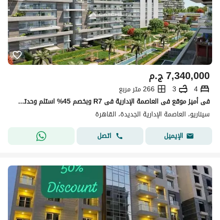
7,340,000
ج.م
4
3
266 متر مربع
فى أميز موقع فى العاصمة الإدارية فى R7 وبخصم 45% استلم وحدتك متشطبة و إستلام فورى بالقرب من معظم الطرق الرئيسية و الحى الرئاسى و مطار العاصمة
سيناريو، العاصمة الإدارية الجديدة، القاهرة
اتصل
الإيميل