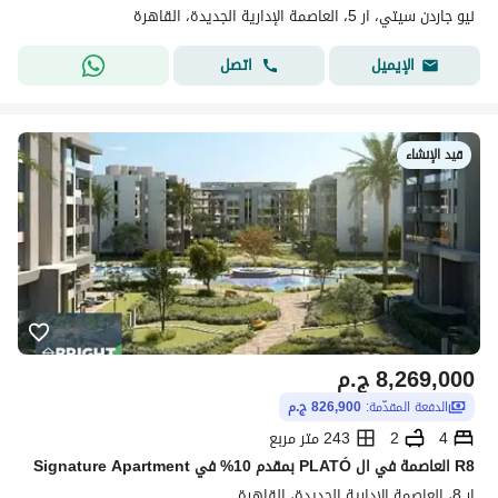
نيو جاردن سيتي، ار 5، العاصمة الإدارية الجديدة، القاهرة
اتصل
الإيميل
قيد الإنشاء
8,269,000
ج.م
الدفعة المقدّمة:
826,900 ج.م
4
2
243 متر مربع
Signature Apartment بمقدم 10% في PLATÓ العاصمة في ال R8
ار 8، العاصمة الإدارية الجديدة، القاهرة