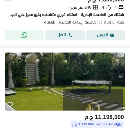
4
4
246 متر مربع
شقتك فى العاصمة الإدارية ، استلام فوري متشطبه بفيو مميز علي البرج الايقوني
جادي بارك، ار 3، العاصمة الإدارية الجديدة، القاهرة
اتصل
الإيميل
11,198,000
ج.م
الدفعة المقدّمة:
1,119,800 ج.م