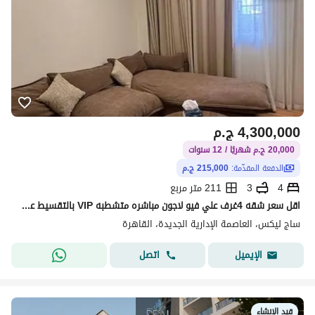
4,300,000
ج.م
20,000 ج.م شهريًا / 12 سنوات
الدفعة المقدّمة:
215,000 ج.م
4
3
211 متر مربع
اقل سعر شقه 4غرف علي فيو لاجون مباشره متشطبه VIP بالتقسيط علي 12سنه بخصم 40% لفتره محدوده | استفيد بسعر القديم
ساج ليكس، العاصمة الإدارية الجديدة، القاهرة
اتصل
الإيميل
قيد الإنشاء