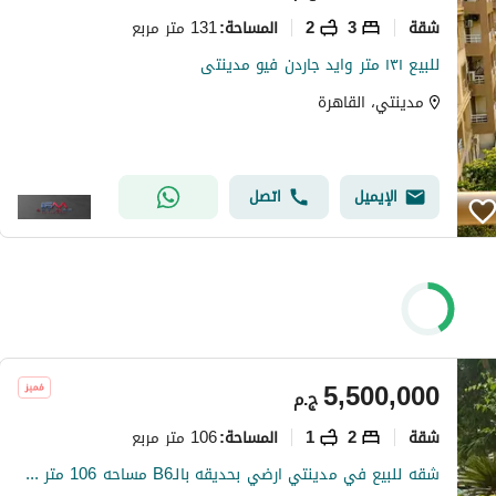
شقة
3
2
131 متر مربع
المساحة
:
للبيع ١٣١ متر وايد جاردن فيو مدينتى
مدينتي، القاهرة
الإيميل
اتصل
5,500,000
ج.م
شقة
2
1
106 متر مربع
المساحة
:
شقه للبيع في مدينتي ارضي بحديقه بالـB6 مساحه 106 متر + 45 متر حديقه خاصه ڤيو مفتوح جاردن وشارع رئيسي علي بعد خطوات للحركه و الڤودكورت وجميع الخدمات