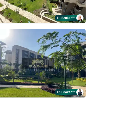
Tru
Broker
™
Tru
Broker
™