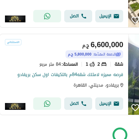
الإيميل
اتصل
6,600,000
ج.م
الدفعة المقدّمة:
5,800,000 ج.م
شقة
2
1
84 متر مربع
المساحة
:
فرصه مميزه لامتلك شقه84م بالتكيفات اول سكن بريفادو
بريفادو، مدينتي، القاهرة
الإيميل
اتصل