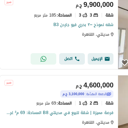
9,900,000
ج.م
شقة
3
3
185 متر مربع
المساحة
:
شقه نموذج ٣٠٠ بحري فيو جاردن B3
مدينتي، القاهرة
الإيميل
اتصل
4,600,000
ج.م
الدفعة المقدّمة:
3,100,000 ج.م
شقة
2
1
69 متر مربع
المساحة
:
فرصة مميزة | شقة للبيع في مدينتي B8 المساحة: 69 م² غرفتين بيع
مدينتي، القاهرة