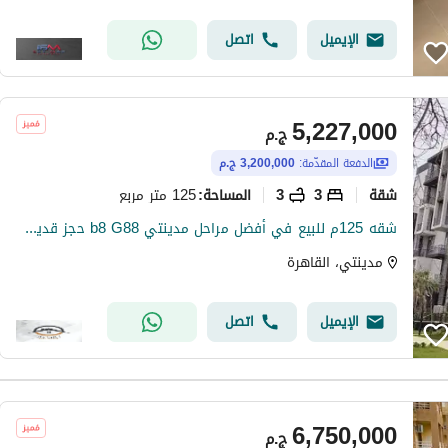
الإيميل
اتصل
5,227,000
ج.م
الدفعة المقدّمة:
3,200,000 ج.م
شقة
3
3
125 متر مربع
المساحة
:
شقه 125م للبيع في أفضل مراحل مدينتي b8 G88 حجز قديم استلام خلال سنه بأفضل سعر وأطول فترة سداد على ١٢ سنه
مدينتي، القاهرة
الإيميل
اتصل
6,750,000
ج.م