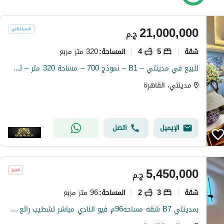
21,000,000
ج.م
شقة
5
4
320 متر مربع
المساحة
:
للبيع في مدينتي – B1 – نموذج 700 – مساحة 320 متر – تشطيبات Ultra Super Lux
مدينتي، القاهرة
الإيميل
اتصل
5,450,000
ج.م
شقة
3
2
96 متر مربع
المساحة
:
بمدينتي B7 شقه مساحه96م فيو النادي مباشر تشطيب رائع جدا 3غرف نوم خالصه الثمن