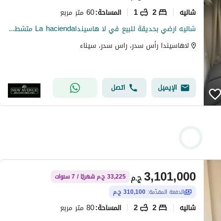
شاليه
2
1
60 متر مربع
المساحة
:
شاليه ارضي بحديقة للبيع في لا هاسينداLa hacienda متشطب بالكامل بالتكيفات غرفتين
لاهاسيندا رأس سدر، راس سدر، سيناء
الإيميل
اتصل
3,101,000
ج.م
33,225 ج.م شهريًا / 7 سنوات
الدفعة المقدّمة:
310,100 ج.م
شاليه
2
2
80 متر مربع
المساحة
: