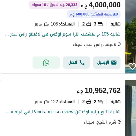
4,000,000
ج.م
28,333 ج.م شهريًا / 10 سنوات
الدفعة المقدّمة:
600,000 ج.م
شاليه
3
2
105 متر مربع
المساحة
:
شاليه 105 م متشطب الترا سوبر لوكس في لافينتو راس سدر لاسيرينا
لافينتو، راس سدر، سيناء
الإيميل
اتصل
10,952,762
ج.م
شاليه
2
2
122 متر مربع
المساحة
:
شالية للبيع برايم لوكيشن Panoramic sea view في قريه سوما باي Soma Bay في الغردقه
شرم الشيخ، سيناء