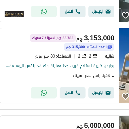
الإيميل
اتصل
3,153,000
ج.م
33,782 ج.م شهريًا / 7 سنوات
الدفعة المقدّمة:
315,300 ج.م
شاليه
2
2
80 متر مربع
المساحة
:
بجاردن كبيرة استلام قريب جدا معاينة وتعاقد بنفس اليوم مقدم 15%
لافيا، راس سدر، سيناء
الإيميل
اتصل
5,000,000
ج.م