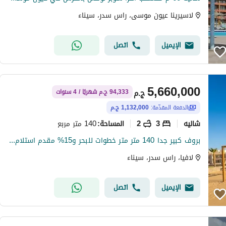
لاسيرينا عيون موسى، راس سدر، سيناء
الإيميل
اتصل
5,660,000
ج.م
94,333 ج.م شهريًا / 4 سنوات
الدفعة المقدّمة:
1,132,000 ج.م
شاليه
3
2
140 متر مربع
المساحة
:
بروف كبير جدا 140 متر متر خطوات للبحر و15% مقدم استلام فورى
لافيا، راس سدر، سيناء
الإيميل
اتصل