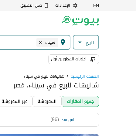
الإعدادات
حمل التطبيق
EN
سيناء
للبيع
اعلانات المطورين أول
الصفحة الرئيسية
شاليهات للبيع في سيناء
شاليهات للبيع في سيناء، مَصر
جميع العقارات
المفروشة
غير المفروشة
)
96
(
راس سدر