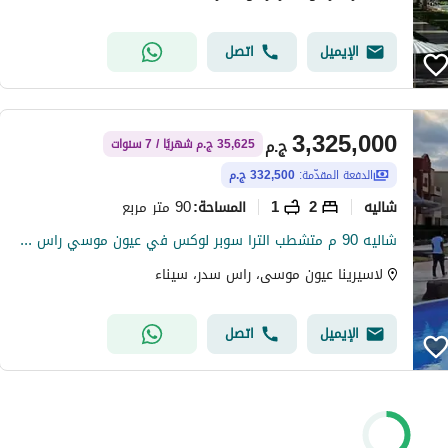
الإيميل
اتصل
3,325,000
ج.م
35,625 ج.م شهريًا / 7 سنوات
الدفعة المقدّمة:
332,500 ج.م
شاليه
2
1
90 متر مربع
المساحة
:
شاليه 90 م متشطب الترا سوبر لوكس في عيون موسي راس سدر
لاسيرينا عيون موسى، راس سدر، سيناء
الإيميل
اتصل