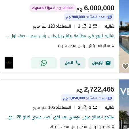
6,000,000
ج.م
20,000 ج.م شهريًا / 6 سنوات
الدفعة المقدّمة:
900,000 ج.م
شاليه
2
2
120 متر مربع
المساحة
:
شاليه للبيع في مطارمة بيتش ريزيدنس رأس سدر – صف اول بحر تشطيب فاخر– استلام فوري
مطارمة بيتش، راس سدر، سيناء
الإيميل
اتصل
2,722,465
ج.م
الدفعة المقدّمة:
1,850,000 ج.م
شاليه
3
2
105 متر مربع
المساحة
:
منتجع لافينتو عيون موسي بعد نفق أحمد حمدي كيلو 28 . حوالي 120 فدان.
لاسيرينا راس سدر، راس سدر، سيناء