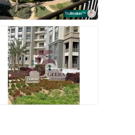
Tru
Broker
™