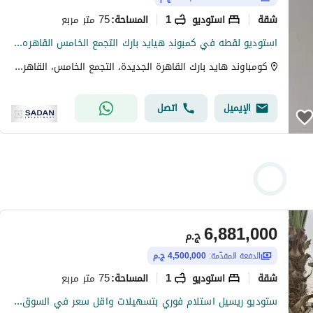
شقة
استوديو
1
75 متر مربع
المساحة
:
استوديو لقطه في كمبوند هيايد بارك التجمع الخامس القاهره الجديده بالقرب من الجامعه الامريكيه
كومباوند هايد بارك القاهرة الجديدة، التجمع الخامس، القاهرة الجديدة، القاهرة
الإيميل
اتصل
6,881,000
ج.م
الدفعة المقدّمة:
4,500,000 ج.م
شقة
استوديو
1
75 متر مربع
المساحة
:
ستوديو ريسيل استلام فوري بتسهيلات واقل سعر في السوق لسرعه البيع في كمبوند هايد بارك القاهره الجديده