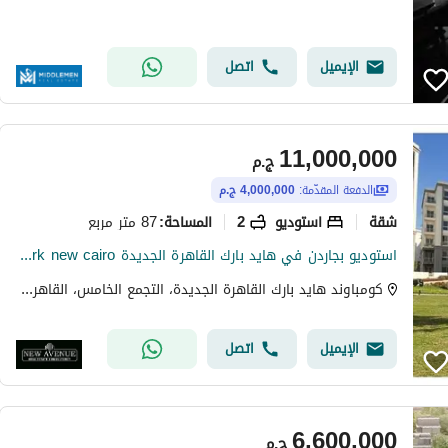
الإيميل
اتصل
11,000,000
ج.م
الدفعة المقدّمة:
4,000,000 ج.م
شقة
استوديو
2
87 متر مربع
المساحة
:
استوديو بجاردن في هايد بارك القاهرة الجديدة Hyde park new cairo استلام قريب تشطيب بالكامل سعر مغري
كومباوند هايد بارك القاهرة الجديدة، التجمع الخامس، القاهرة الجديدة، القاهرة
الإيميل
اتصل
6,600,000
ج.م