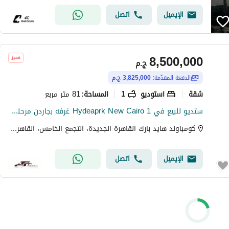
الإيميل
اتصل
8,500,000
ج.م
الدفعة المقدّمة:
3,825,000 ج.م
شقة
استوديو
1
81 متر مربع
المساحة
:
ستديو للبيع في Hydeaprk New Cairo 1 غرفه بجاردن مرحله ىجرينز
كومباوند هايد بارك القاهرة الجديدة، التجمع الخامس، القاهرة الجديدة، القاهرة
الإيميل
اتصل