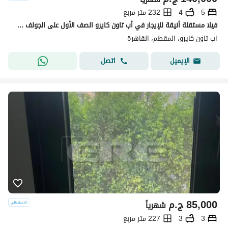
5
4
232 متر مربع
فيلا مستقلة أنيقة للإيجار في أب تاون كايرو الصف الأول على الجولف وموقع مميز
اب تاون كايرو، المقطم، القاهرة
اتصل
الإيميل
85,000
ج.م
شهرياً
3
3
227 متر مربع