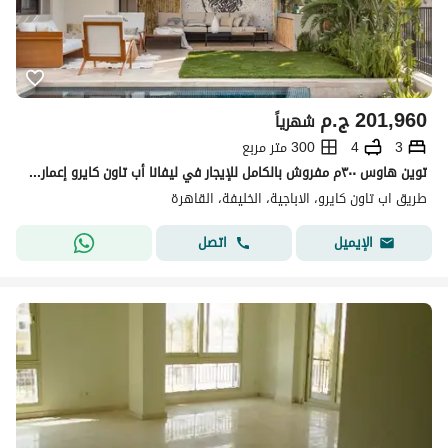
201,960
ج.م
شهرياً
3
4
300 متر مربع
توين هاوس ٣٠٠م مفروش بالكامل للإيجار في ليفانا أب تاون كايرو إعمارLevana Uptown Cairo Emaar
طريق اب تاون كايرو، الاباجية، الخليفة، القاهرة
اتصل
الإيميل