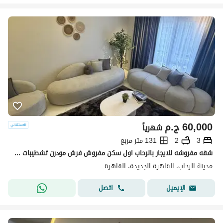
60,000
ج.م
شهرياً
3
2
131 متر مربع
شقه مفروشه للايجار بالرحاب اول سكن مفروش فرش مودرن تشطيبات خاصه بالكامل 3نوم مدد طويله ومدد قصيره مطبخ امريكان كيتشن تكييفات كامله اجهزه كامله
مدينة الرحاب، القاهرة الجديدة، القاهرة
اتصل
الإيميل