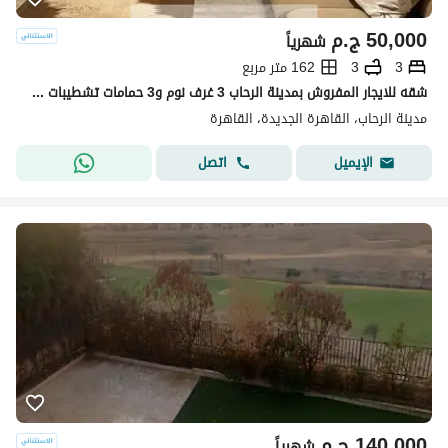
50,000
ج.م
شهرياً
3
3
162 متر مربع
شقه للايجار المفروش بمدينة الرحاب 3 غرف نوم و3 حمامات تشطيبات خاصه فرش مودرن واضائات حديثه الشقه دور رابع باسانسير
مدينة الرحاب، القاهرة الجديدة، القاهرة
اتصل
الإيميل
140,000
ج.م
شهرياً