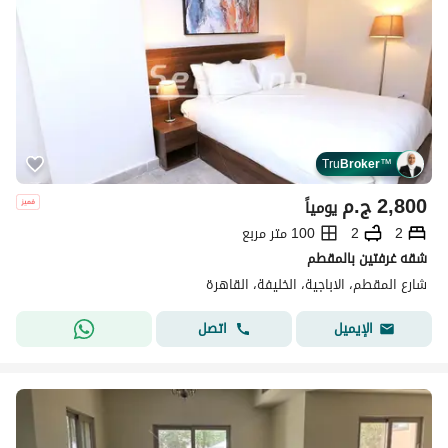
Tru
Broker
™
2,800
ج.م
يومياً
2
2
100 متر مربع
شقه غرفتين بالمقطم
شارع المقطم، الاباجية، الخليفة، القاهرة
اتصل
الإيميل