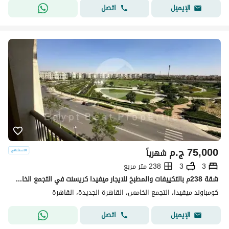
اتصل
الإيميل
75,000
ج.م
شهرياً
3
3
238 متر مربع
شقة 238م بالتكييفات والمطبخ للايجار ميفيدا كريسنت في التجمع الخامس Mivida
كومباوند ميفيدا، التجمع الخامس، القاهرة الجديدة، القاهرة
اتصل
الإيميل