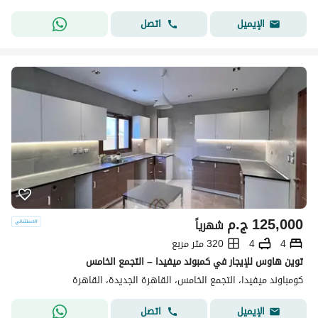
اتصل
الإيميل
125,000
ج.م
شهرياً
4
4
320 متر مربع
توين هاوس للإيجار في كمبوند ميفيدا – التجمع الخامس
كومباوند ميفيدا، التجمع الخامس، القاهرة الجديدة، القاهرة
اتصل
الإيميل