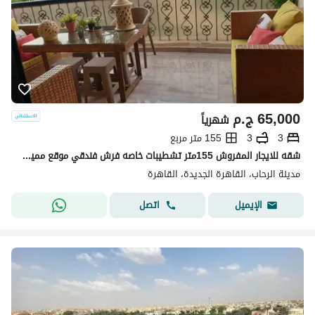
65,000
ج.م
شهرياً
3
3
155 متر مربع
شقه للايجار المفروش 155متر تشطيبات خاصه فرش فندقي موقع مميز جدا في مدينه الرحاب التجمع الاول القاهره الجديده_Rehab City, First Settlement, New Cairo.
مدينة الرحاب، القاهرة الجديدة، القاهرة
اتصل
الإيميل