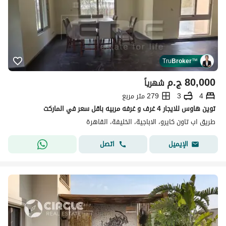
Tru
Broker
™
80,000
ج.م
شهرياً
4
3
279 متر مربع
توين هاوس للايجار 4 غرف و غرفه مربيه باقل سعر في الماركت
طريق اب تاون كايرو، الاباجية، الخليفة، القاهرة
اتصل
الإيميل