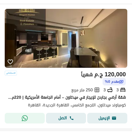
120,000
ج.م
شهرياً
مقدم 0%
3
3
250 متر مربع
شقة أرضي بجاردن للإيجار في ميدتاون – أمام الجامعة الأمريكية | 220م + جاردن 100م
كومباوند ميدتاون، التجمع الخامس، القاهرة الجديدة، القاهرة
اتصل
الإيميل