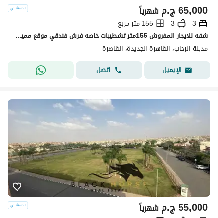
65,000
ج.م
شهرياً
3
3
155 متر مربع
شقه للايجار المفروش 155متر تشطيبات خاصه فرش فندقي موقع مميز جدا في مدينه الرحاب التجمع الاول القاهره الجديده_Rehab City, First Settlement, New Cairo.
مدينة الرحاب، القاهرة الجديدة، القاهرة
اتصل
الإيميل
55,000
ج.م
شهرياً