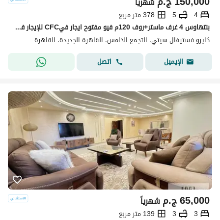
150,000
ج.م
شهرياً
4
5
378 متر مربع
بنتهاوس 4 غرف ماستر+روف 120م فيو مفتوح ايجار فيCFC للإيجار في كمبوند كايرو فستيفال سيتي
كايرو فستيفال سيتي، التجمع الخامس، القاهرة الجديدة، القاهرة
اتصل
الإيميل
65,000
ج.م
شهرياً
3
3
139 متر مربع