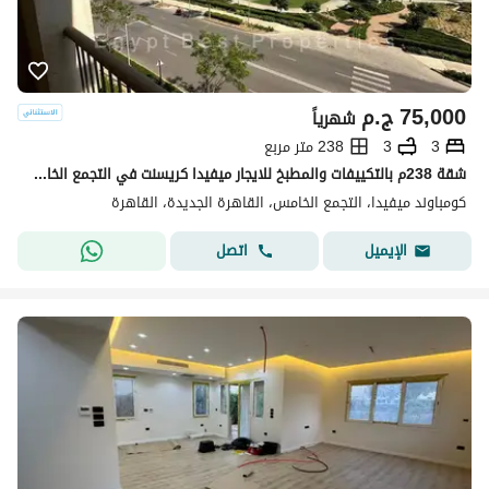
75,000
ج.م
شهرياً
3
3
238 متر مربع
شقة 238م بالتكييفات والمطبخ للايجار ميفيدا كريسنت في التجمع الخامس Mivida
كومباوند ميفيدا، التجمع الخامس، القاهرة الجديدة، القاهرة
اتصل
الإيميل