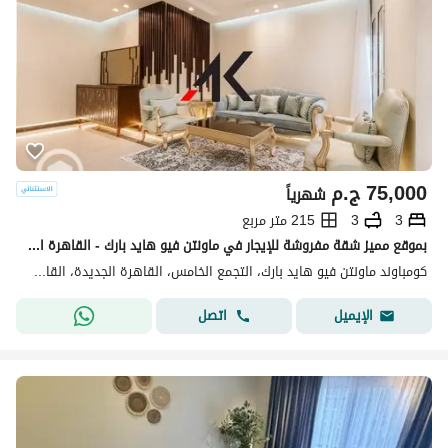
75,000
ج.م
شهرياً
3
3
215 متر مربع
بموقع مميز شقة مفروشة للإيجار في ماونتن فيو هايد بارك - القاهرة الجديدة
كومباوند ماونتن فيو هايد بارك، التجمع الخامس، القاهرة الجديدة، القاهرة
اتصل
الإيميل