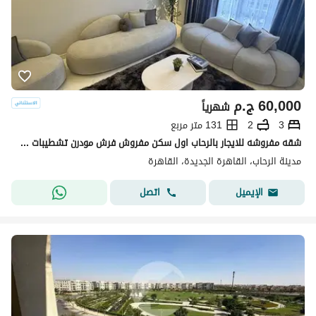
60,000
ج.م
شهرياً
3
2
131 متر مربع
شقه مفروشه للايجار بالرحاب اول سكن مفروش فرش مودرن تشطيبات خاصه بالكامل 3نوم مدد طويله ومدد قصيره مطبخ امريكان كيتشن تكييفات كامله اجهزه كامله
مدينة الرحاب، القاهرة الجديدة، القاهرة
اتصل
الإيميل