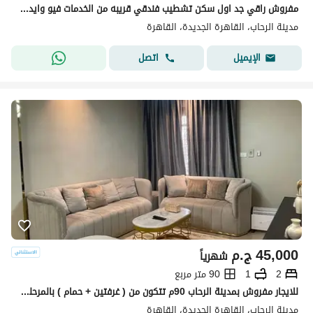
مفروش راقي جد اول سكن تشطيب فندقي قريبه من الخدمات فيو وايد جاردن
مدينة الرحاب، القاهرة الجديدة، القاهرة
اتصل
الإيميل
45,000
ج.م
شهرياً
2
1
90 متر مربع
للايجار مفروش بمدينة الرحاب 90م تتكون من ( غرفتين + حمام ) بالمرحلة الخامسة بالقرب من جميع الخدمات ( مول الجيت واي + بوابة 19 -17 ) دور رابع بأسانسير
مدينة الرحاب، القاهرة الجديدة، القاهرة