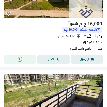
16,000
ج.م
شهرياً
الدفعة المقدّمة:
16,000 ج.م
3
2
130 متر مربع
جنة4 الشيخ زايد
جنة 4، الشيخ زايد، الجيزة
اتصل
الإيميل