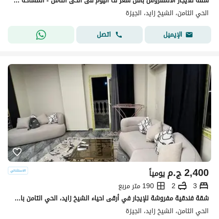
شقه للايجار الالمفروش باقل سعر ف اليوم فى الحى الثامن - المساحه 170م - الشيخ زايد Al Sheikh Zayed
الحي الثامن، الشيخ زايد، الجيزة
اتصل
الإيميل
2,400
ج.م
يومياً
3
2
190 متر مربع
شقة فندقية مفروشة للإيجار في أرقى احياء الشيخ زايد، الحي التامن باقل سعر يومي قريبة من جميع الخدمات.
الحي الثامن، الشيخ زايد، الجيزة