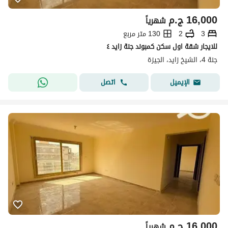
16,000
ج.م
شهرياً
3
2
130 متر مربع
للايجار شقة اول سكن كمبوند جنة زايد ٤
جنة 4، الشيخ زايد، الجيزة
اتصل
الإيميل
16,000
ج.م
شهرياً