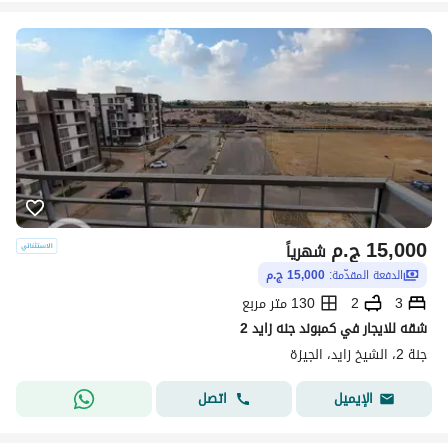
15,000
ج.م
شهرياً
الدفعة المقدّمة:
15,000 ج.م
3
2
130 متر مربع
شقه للايجار في كمبوند جنه زايد 2
جنة 2، الشيخ زايد، الجيزة
اتصل
الإيميل