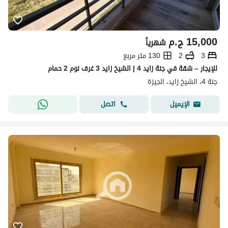
15,000
ج.م
شهرياً
3
2
130 متر مربع
للإيجار – شقة في جنة زايد 4 | الشيخ زايد 3 غرف نوم 2 حمام
جنة 4، الشيخ زايد، الجيزة
اتصل
الإيميل