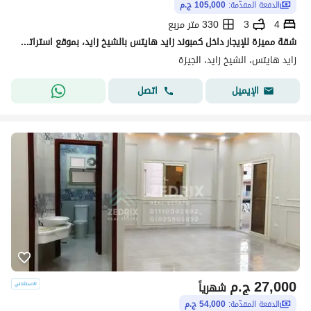
الدفعة المقدّمة:
105,000 ج.م
4
3
330 متر مربع
شقة مميزة للإيجار داخل كمبوند زايد هايتس بالشيخ زايد، بموقع استراتيجي على بُعد دقائق من أركان مول ومدخل زايد 3، مع إطلالة مفتوحة وتشطيب ألترا سوبر لوكس، وأول سكن. تبلغ مساحة الشقة 330 مترًا، وتتكون من 4 غرف نوم (منها غرفة ماستر بحمام ودريسنج)، وريسبشن واس
زايد هايتس، الشيخ زايد، الجيزة
اتصل
الإيميل
27,000
ج.م
شهرياً
الدفعة المقدّمة:
54,000 ج.م