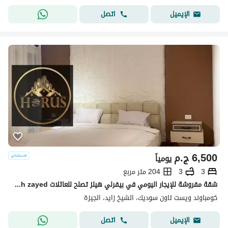
اتصل
الإيميل
6,500
ج.م
يومياً
3
3
204 متر مربع
شقة مفروشة للإيجار اليومي في بيفرلي هيلز تصلح للعائلات elshikh zayed
كومباوند ويست تاون سوديك، الشيخ زايد، الجيزة
اتصل
الإيميل