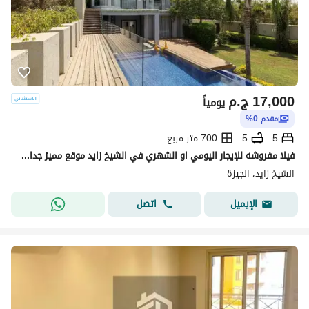
17,000
ج.م
يومياً
مقدم 0%
5
5
700 متر مربع
فيلا مفروشه للإيجار اليومي او الشهري في الشيخ زايد موقع مميز جدا بجوارك اركان مول
الشيخ زايد، الجيزة
اتصل
الإيميل