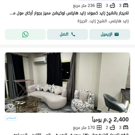
3
3
236 متر مربع
للايجار بالشيخ زايد كمبوند زايد هايتس لوكيشن مميز بجوار أركان مول من مدخل زايد 3 من وصله دهشور شقه مميزه جدا تشطيب سوبر لوكس ح
زايد هايتس، الشيخ زايد، الجيزة
اتصل
الإيميل
2,400
ج.م
يومياً
3
2
170 متر مربع