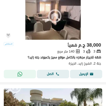
38,000
ج.م
شهرياً
3
3
140 متر مربع
شقه للايجار مجهزه بالكامل موقع مميز بكمبوند جنه زايد٢
جنة 2، الشيخ زايد، الجيزة
اتصل
الإيميل