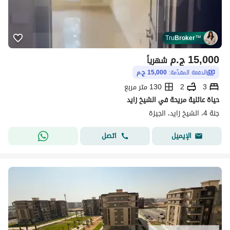
Tru
Broker
™
15,000
ج.م
شهرياً
الدفعة المقدّمة:
15,000 ج.م
3
2
130 متر مربع
حياة عائلية مريحة في الشيخ زايد
جنة 4، الشيخ زايد، الجيزة
اتصل
الإيميل