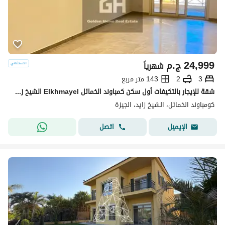
24,999
ج.م
شهرياً
3
2
143 متر مربع
شقة للإيجار بالتكيفات أول سكن كمباوند الخمائل Elkhmayel الشيخ زايد Zayed
كومباوند الخمائل، الشيخ زايد، الجيزة
اتصل
الإيميل