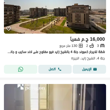
16,000
ج.م
شهرياً
3
2
130 متر مربع
شقة للايجار كمبوند جنة 4 بالشيخ زايد فيو مفتوح على لاند سكيب و جانبه حمام سباحه لوكيشن مميز و فيو رائع
جنة 4، الشيخ زايد، الجيزة
اتصل
الإيميل