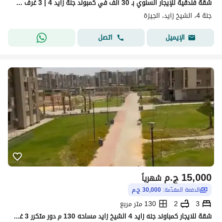
شقة فندقية للإيجار السنوي بـ 30 ألف في كمبوند جنة زايد 4 | 3 غرف و2 حمام، تشطيب راقي بالدور الثاني، موقع استراتيجي قرب هايبر وان ومحور 26 يوليو ومسجد
جنة 4، الشيخ زايد، الجيزة
اتصل
الإيميل
15,000
ج.م
شهرياً
الدفعة المقدّمة:
30,000 ج.م
3
2
130 متر مربع
شقة للايجار كمباوند جنه زايد 4 الشيخ زايد مساحه 130 م دور متكرر 3 غرف 2 حمام اول سكن . كمباوند أمن وحراسه 24 ساعه دقيقه واحده من طريق مصر اسكندريه الصحراوي 3 دقائق من هايبر 1