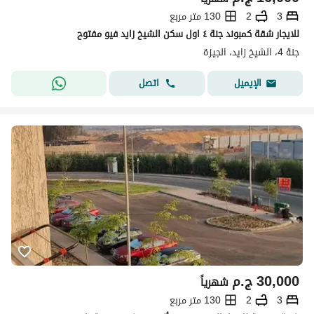
3
2
130 متر مربع
للايجار شقة كمبوند جنة ٤ اول سكن الشيخ زايد فيو مفتوح
جنة 4، الشيخ زايد، الجيزة
اتصل
الإيميل
30,000
ج.م
شهرياً
3
2
130 متر مربع