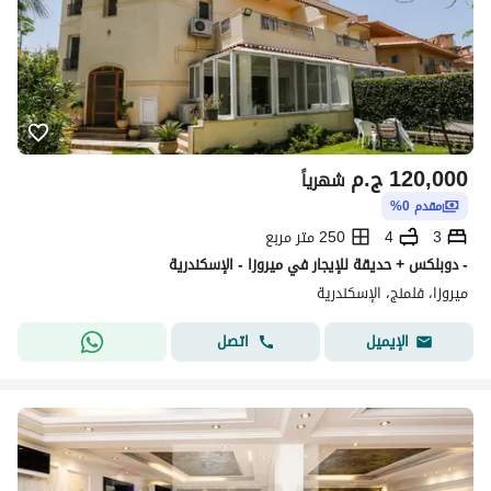
120,000
ج.م
شهرياً
مقدم 0%
3
4
250 متر مربع
- دوبلكس + حديقة للإيجار في ميروزا - الإسكندرية
ميروزا، فلمنج، الإسكندرية
اتصل
الإيميل