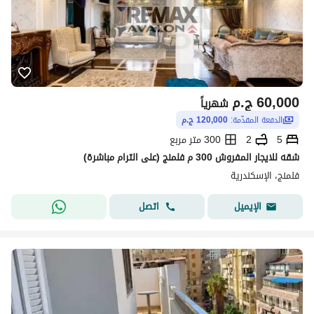
60,000
ج.م
شهرياً
الدفعة المقدّمة:
120,000 ج.م
5
2
300 متر مربع
شقه للايجار المفروش 300 م فلمنج (على الترام مباشرة)
فلمنج، الإسكندرية
اتصل
الإيميل