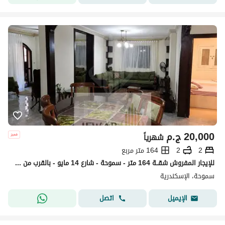
20,000
ج.م
شهرياً
2
2
164 متر مربع
للإيجار المفروش شقــة 164 متر - سموحة - شارع 14 مايو - بالقرب من جامعة فاروس
سموحة، الإسكندرية
اتصل
الإيميل