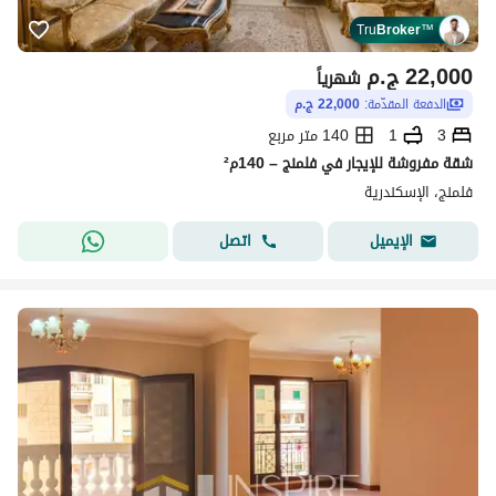
Tru
Broker
™
22,000
ج.م
شهرياً
الدفعة المقدّمة:
22,000 ج.م
3
1
140 متر مربع
شقة مفروشة للإيجار في فلمنج – 140م²
فلمنج، الإسكندرية
اتصل
الإيميل