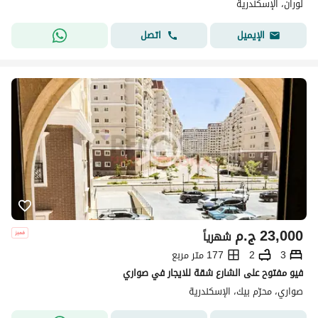
لوران، الإسكندرية
اتصل
الإيميل
23,000
ج.م
شهرياً
3
2
177 متر مربع
فيو مفتوح على الشارع شقة للايجار في صواري
صواري، محرّم بيك، الإسكندرية