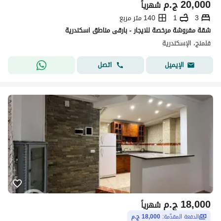
20,000
ج.م
شهرياً
3
1
140 متر مربع
شقة مفروشة مرخصة للايجار - بارقى مناطق اسكندرية
فلمنج، الإسكندرية
اتصل
الإيميل
18,000
ج.م
شهرياً
الدفعة المقدّمة:
18,000 ج.م