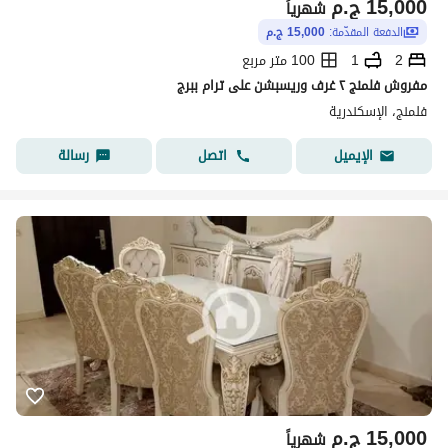
15,000
ج.م
شهرياً
الدفعة المقدّمة:
15,000 ج.م
2
1
100 متر مربع
مفروش فلمنج ٢ غرف وريسبشن على ترام ببرج
فلمنج، الإسكندرية
اتصل
رسالة
الإيميل
15,000
ج.م
شهرياً