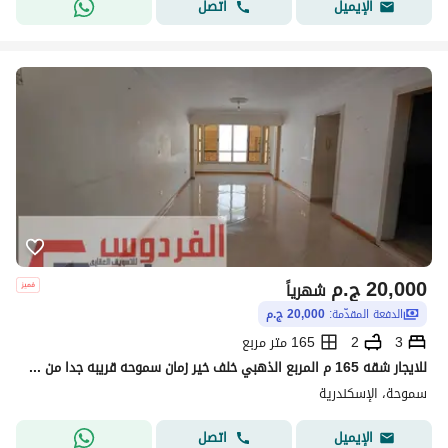
اتصل
الإيميل
20,000
ج.م
شهرياً
الدفعة المقدّمة:
20,000 ج.م
3
2
165 متر مربع
للايجار شقه 165 م المربع الذهبي خلف خير زمان سموحه قريبه جدا من الشرطه العسكريه ونادي مبارك
سموحة، الإسكندرية
اتصل
الإيميل