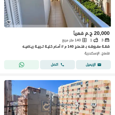
20,000
ج.م
شهرياً
3
1
140 متر مربع
شقــة مفـروشـه بـ فلــمنـج 140 م // أمــام كـليــة تــربيــة ريــاضيــه
فلمنج، الإسكندرية
اتصل
الإيميل