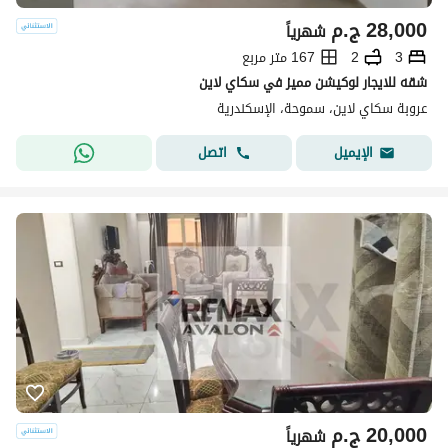
28,000
ج.م
شهرياً
3
2
167 متر مربع
شقه للايجار لوكيشن مميز في سكاي لاين
عروبة سكاي لاين، سموحة، الإسكندرية
اتصل
الإيميل
20,000
ج.م
شهرياً