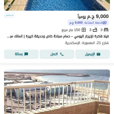
9,000
ج.م
يومياً
الدفعة المقدّمة:
9,000 ج.م
3
3
150 متر مربع
فيلا فاخرة للإيجار اليومي – حمام سباحة خاص وحديقة كبيرة | المالك مباشر
شارع 21، المعمورة، الإسكندرية
اتصل
رسالة
الإيميل