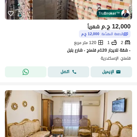
Tru
Broker
™
12,000
ج.م
شهرياً
الدفعة المقدّمة:
12,000 ج.م
2
1
120 متر مربع
- شقة للايجار 120م فلمنج - شارع بلبل
فلمنج، الإسكندرية
اتصل
الإيميل