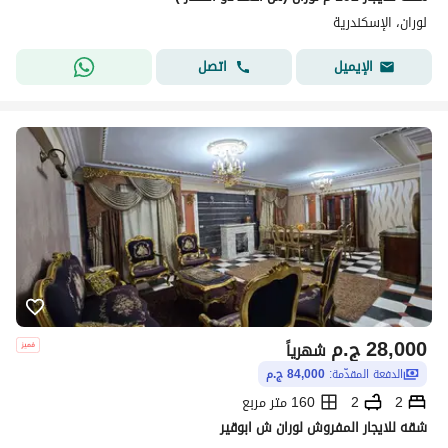
لوران، الإسكندرية
اتصل
الإيميل
28,000
ج.م
شهرياً
الدفعة المقدّمة:
84,000 ج.م
2
2
160 متر مربع
شقه للايجار المفروش لوران ش ابوقير