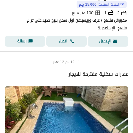
الدفعة المقدّمة:
15,000 ج.م
2
1
100 متر مربع
مفروش فلمنج ٢ غرف وريسبشن اول سكن ببرج جديد على ترام
فلمنج، الإسكندرية
اتصل
رسالة
الإيميل
1 - 12 من 12 عقار
عقارات سكنية مقترحة للايجار