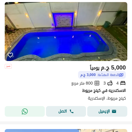
5,000
ج.م
يومياً
الدفعة المقدّمة:
3,000 ج.م
4
3
800 متر مربع
الاسكندريه في كينج مريوط
كينج مريوط، الإسكندرية
اتصل
الإيميل