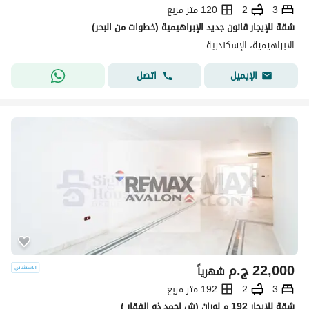
3
2
120 متر مربع
شقة للإيجار قانون جديد الإبراهيمية (خطوات من البحر)
الابراهيمية، الإسكندرية
اتصل
الإيميل
22,000
ج.م
شهرياً
3
2
192 متر مربع
شقة للايجار 192 م لوران (ش احمد ذو الفقار )