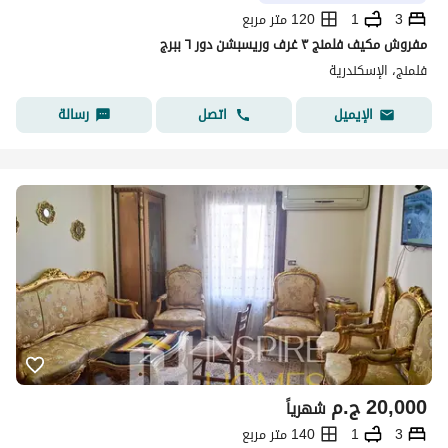
3
1
120 متر مربع
مفروش مكيف فلمنج ٣ غرف وريسبشن دور ٦ ببرج
فلمنج، الإسكندرية
اتصل
رسالة
الإيميل
20,000
ج.م
شهرياً
3
1
140 متر مربع