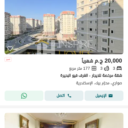
20,000
ج.م
شهرياً
3
3
177 متر مربع
شقة مرخصة للايجار - الغرف فيو البحيرة
صواري، محرّم بيك، الإسكندرية
اتصل
الإيميل