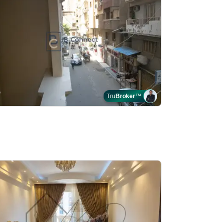
Tru
Broker
™