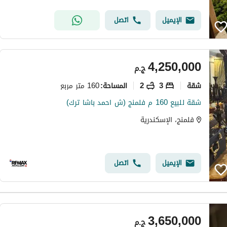
الإيميل
اتصل
4,250,000
ج.م
شقة
3
2
160 متر مربع
المساحة
:
شقة للبيع 160 م فلمنج (ش احمد باشا ترك)
فلمنج، الإسكندرية
الإيميل
اتصل
3,650,000
ج.م