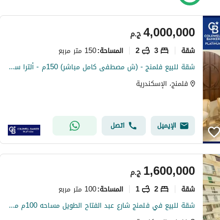
4,000,000
ج.م
شقة
3
2
150 متر مربع
المساحة
:
شقة للبيع فلمنج - (ش مصطفى كامل مباشر) 150م - ألترا سوبر لوكس - إستلام فوري.
فلمنج، الإسكندرية
الإيميل
اتصل
1,600,000
ج.م
شقة
2
1
100 متر مربع
المساحة
:
شقة للبيع في فلمنج شارع عبد الفتاح الطويل مساحه 100م مطلات مفتوحه بالكامل