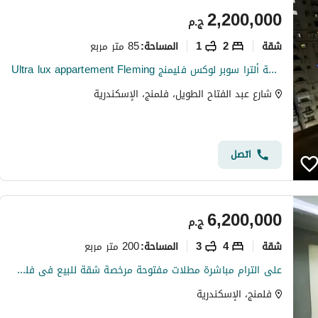
2,200,000
ج.م
شقة
2
1
85 متر مربع
المساحة
:
Ultra lux appartement Fleming شقة ألترا سوبر لوكس فليمنج
شارع عبد الفتاح الطويل، فلمنج، الإسكندرية
اتصل
6,200,000
ج.م
شقة
4
3
200 متر مربع
المساحة
:
على الترام مباشرة مطلات مفتوحة مرخصة شقة للبيع فى فلمنج
فلمنج، الإسكندرية