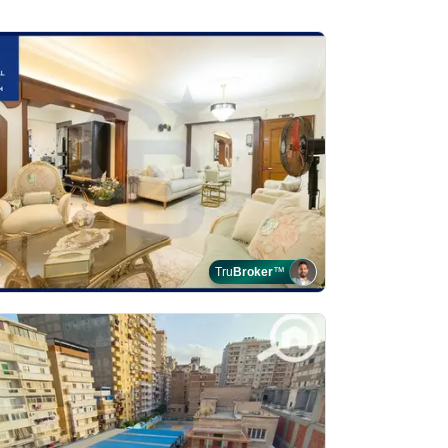
Tru
Broker
™