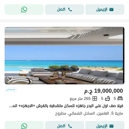
اتصل
الإيميل
19,000,000
ج.م
5
5
265 متر مربع
فيلا صف اول على البحر جاهزه للسكن متشطبه بالفرش +الاجهزه+ المطبخ+التكييفات في مارينا 5 marina5 الساحل الشمالي قبل لسان الوزراء بجوارRixos
مارينا 5، العلمين، الساحل الشمالي، مطروح
اتصل
الإيميل