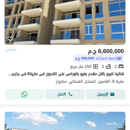
6,600,000
ج.م
الدفعة المقدّمة:
660,000 ج.م
2
2
150 متر مربع
شاليه للبيع باقل مقدم بفيو بانورامى على اللاجون فى مارينا8 فى برايم لوكيشن قلب العلمين بالقرب من ابراج العلمين والحى اللاتينى ومزارين ومتاح تقسيط
مارينا 8، العلمين، الساحل الشمالي، مطروح
اتصل
الإيميل