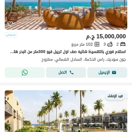
15,000,000
ج.م
2
3
102 متر مربع
استلام فوري بالتقسيط شاليه صف اول تريبل فيو 300متر من البحر هتسمع صوت البحر من الشاليه متشطب الترا لوكس بجاور سيزر سوديك - لافيستا باي
جون سوديك، راس الحكمة، الساحل الشمالي، مطروح
اتصل
الإيميل
قيد الإنشاء