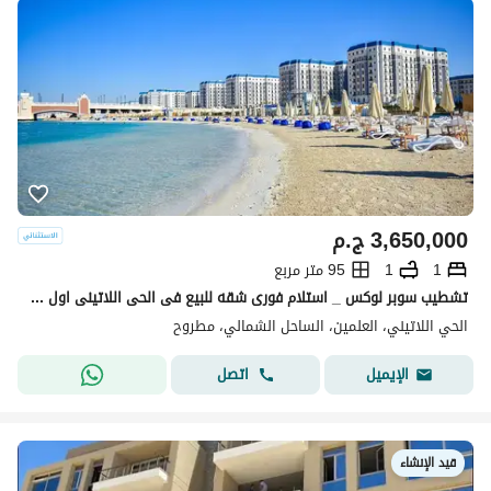
3,650,000
ج.م
1
1
95 متر مربع
تشطيب سوبر لوكس _ استلام فورى شقه للبيع فى الحى اللاتينى اول صف على البحر فى برايم الوكيشن بجوار مزارين بالقرب من مطار العلمين مراسى وهاسيندا باى
الحي اللاتيني، العلمين، الساحل الشمالي، مطروح
اتصل
الإيميل
قيد الإنشاء