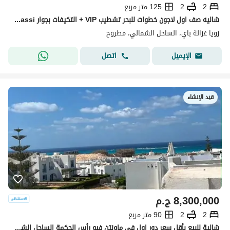
2
2
125 متر مربع
شاليه صف اول لاجون خطوات للبحر تشطيب VIP + التكيفات بجوار Hacienda Bay . Amwaj . Marassi
زويا غزالة باي، الساحل الشمالي، مطروح
اتصل
الإيميل
قيد الإنشاء
8,300,000
ج.م
2
2
90 متر مربع
شالية للبيع بأقل سعر دور اول في ماونتن فيو رأس الحكمة الساحل الشمالي مرحلة جربك آيلاند