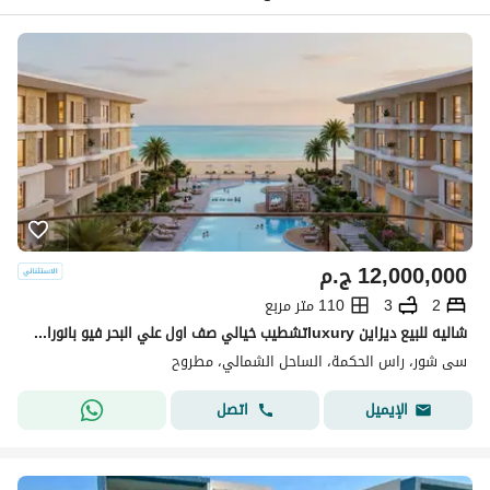
12,000,000
ج.م
2
3
110 متر مربع
شاليه للبيع ديزاين luxuryتشطيب خيالي صف اول علي البحر فيو بانورامي ع البحر+ الشاليه تريبل فيو pool+land scap +sea بجوار فوكا باي-لافيستا-كالي كوست-سيا
سى شور، راس الحكمة، الساحل الشمالي، مطروح
اتصل
الإيميل