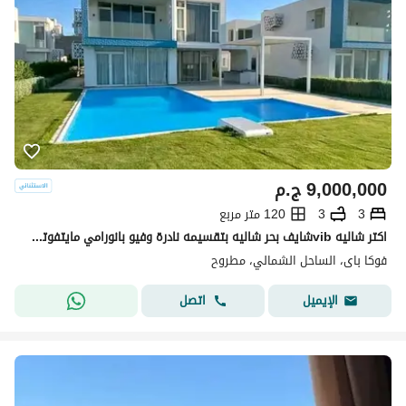
9,000,000
ج.م
3
3
120 متر مربع
اكتر شاليه vibشايف بحر شاليه بتقسيمه نادرة وفيو بانورامي مايتفوتش ع البحر واللاجون الشاليه 2د للبحر تريبل فيو بوول لاند سكيب بحر
فوكا باى، الساحل الشمالي، مطروح
اتصل
الإيميل