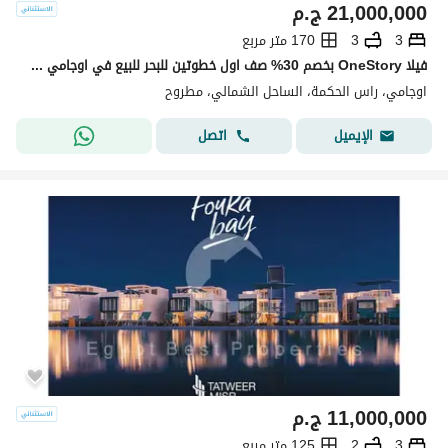
21,000,000
ج.م
3
3
170 متر مربع
فيلا OneStory بخصم 30% صف اول خطوتين للبحر للبيع في اوجامي سوديك ogami sodic north coast راس الحكمه بجوار فوكا باى وماونتن فيو ولافيستا
اوجامي، راس الحكمة، الساحل الشمالي، مطروح
اتصل
الإيميل
11,000,000
ج.م
3
2
125 متر مربع