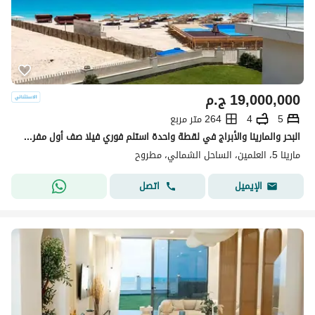
19,000,000
ج.م
5
4
264 متر مربع
البحر والمارينا والأبراج في لقطة واحدة استلم فوري فيلا صف أول مفروشة للبيع مارينا 5 لسان الوزيرالساحل جوار مراسي والعلمين North Coast Marina 5
مارينا 5، العلمين، الساحل الشمالي، مطروح
اتصل
الإيميل