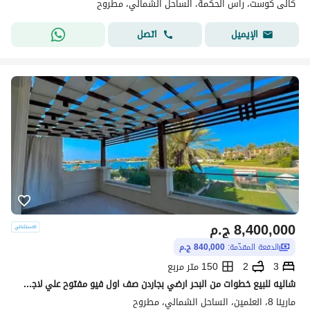
كالى كوست، راس الحكمة، الساحل الشمالي، مطروح
اتصل
الإيميل
8,400,000
ج.م
الدفعة المقدّمة:
840,000 ج.م
3
2
150 متر مربع
شاليه للبيع خطوات من البحر ارضي بجاردن صف اول فيو مفتوح علي لاجون دقائق من مراسي و الحي اللاتيني الساحل الشمالي Marina8 North Coast
مارينا 8، العلمين، الساحل الشمالي، مطروح