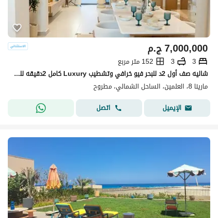
7,000,000
ج.م
3
3
152 متر مربع
شاليه صف أول 2د للبحر فيو خرافي وتشطيب Luxury كامل 2دقيقه للبحر ولوكيشن خيالي بأرقى قرى الساحل الشمالي مع أسهل خطة سداد وخصوصية كاملة
مارينا 8، العلمين، الساحل الشمالي، مطروح
اتصل
الإيميل