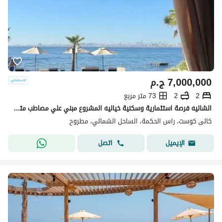
7,000,000
ج.م
2
2
73 متر مربع
الشاليه فرصة استثمارية وسكنية خياليه المشروع مبني علي مصاطب متدرجة = الوحدات فيو خيالي + خصوصية كاملة القرية في الكيلو 201 طريق اسكندرية مطروح 15 د
كالى كوست، راس الحكمة، الساحل الشمالي، مطروح
اتصل
الإيميل