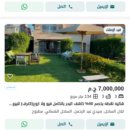
اتصل
الإيميل
قيد الإنشاء
7,000,000
ج.م
3
3
134 متر مربع
شاليه لقطه بخصم 40% كاشف البحر بالكامل فيو ولا اروع(3غرف) للبيع في تلال الساحل الشمالي Telal north coast بجوار لافيستا كاسكادا ومراسي وامواج وهاسيندا
تلال الساحل، سيدي عبد الرحمن، الساحل الشمالي، مطروح
اتصل
الإيميل