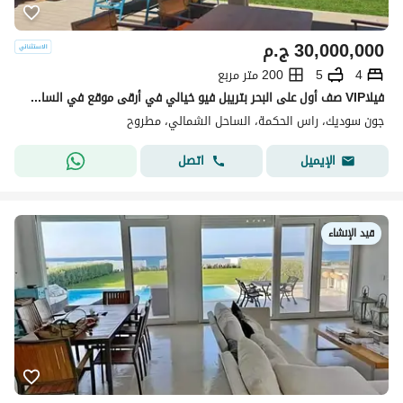
30,000,000
ج.م
4
5
200 متر مربع
فيلاVIP صف أول على البحر بتريبل فيو خيالي في أرقى موقع في الساحل الشمالي – تشطيب فاخر وتقسيط على أطول فترة ممكنة بدون فوائد-ogami-swan lake--giaia
جون سوديك، راس الحكمة، الساحل الشمالي، مطروح
اتصل
الإيميل
قيد الإنشاء