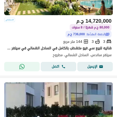
14,720,000
ج.م
80,000 ج.م شهريًا / 8 سنوات
الدفعة المقدّمة:
736,000 ج.م
3
3
144 متر مربع
شاليه للبيع سي فيو متشطب بالكامل في الساحل الشمالي في سيلفر ساندس بمقدم 5%
سيلفر ساندس، الساحل الشمالي، مطروح
اتصل
الإيميل