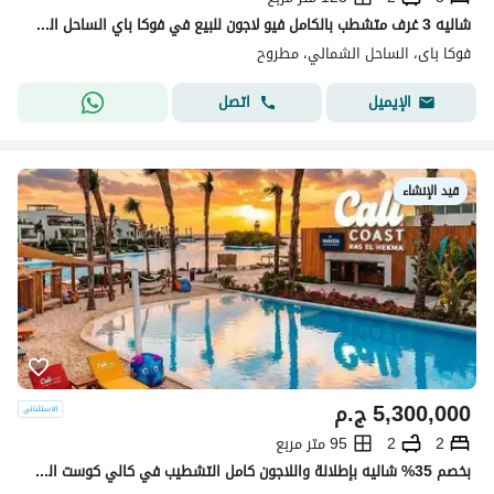
شاليه 3 غرف متشطب بالكامل فيو لاجون للبيع في فوكا باي الساحل الشمالي
فوكا باى، الساحل الشمالي، مطروح
اتصل
الإيميل
قيد الإنشاء
5,300,000
ج.م
2
2
95 متر مربع
بخصم 35% شاليه بإطلالة واللاجون كامل التشطيب في كالي كوست الساحل الشمالي cali Coast,North Coastبجوار فوكا باي و سيزر و هاسيندا