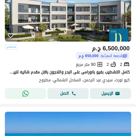
6,500,000
ج.م
الدفعة المقدّمة:
650,000 ج.م
2
2
90 متر مربع
كامل التشطيب بفيو بانورامى على البحر واللاجون باقل مقدم شاليه للبيع فى كيو نورث _ Q north فى قلب سيدى عبد الرحمن بجوار مراسى ولافيستا كاسكادا
كيو نورث، سيدي عبد الرحمن، الساحل الشمالي، مطروح
اتصل
الإيميل