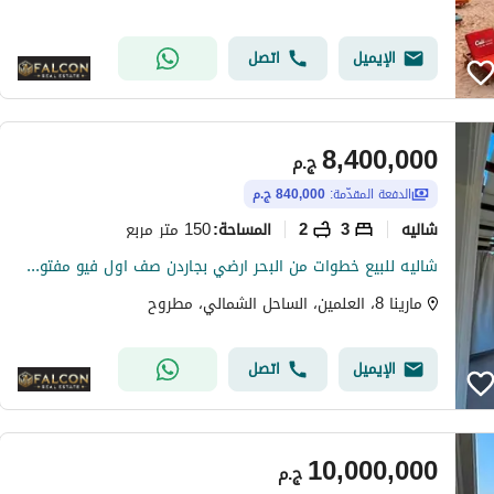
الإيميل
اتصل
8,400,000
ج.م
الدفعة المقدّمة:
840,000 ج.م
شاليه
3
2
150 متر مربع
المساحة
:
شاليه للبيع خطوات من البحر ارضي بجاردن صف اول فيو مفتوح علي لاجون دقائق من مراسي و الحي اللاتيني الساحل الشمالي Marina8 North Coast
مارينا 8، العلمين، الساحل الشمالي، مطروح
الإيميل
اتصل
10,000,000
ج.م