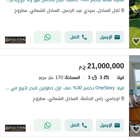
تلال الساحل، سيدي عبد الرحمن، الساحل الشمالي، مطروح
الإيميل
اتصل
21,000,000
ج.م
فیلا
3
3
170 متر مربع
المساحة
:
فيلا OneStory بخصم 30% صف اول خطوتين للبحر للبيع في اوجامي سوديك ogami sodic north coast راس الحكمه بجوار فوكا باى وماونتن فيو ولافيستا
اوجامي، راس الحكمة، الساحل الشمالي، مطروح
الإيميل
اتصل