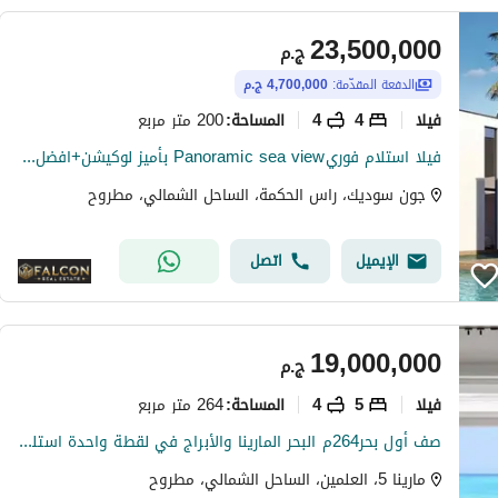
23,500,000
ج.م
الدفعة المقدّمة:
4,700,000 ج.م
فیلا
4
4
200 متر مربع
المساحة
:
فيلا استلام فوريPanoramic sea view بأميز لوكيشن+افضل سعر للبيع في جون سوديك June sodic الساحل الشمالي راس الحكمه بجوار فوكا باى وماونتن فيو وLavista
جون سوديك، راس الحكمة، الساحل الشمالي، مطروح
الإيميل
اتصل
19,000,000
ج.م
فیلا
5
4
264 متر مربع
المساحة
:
صف أول بحر264م البحر المارينا والأبراج في لقطة واحدة استلم فوري فيلا مفروشة للبيع مارينا 5 لسان الوزيرالساحل جوار مراسي والعلمين North Coast Marina 5
مارينا 5، العلمين، الساحل الشمالي، مطروح