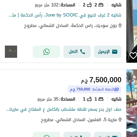
شاليه
2
2
102 متر مربع
المساحة
:
شاليه 2 غرف للبيع في June by SODIC، رأس الحكمة | متشطب بالكامل بالمكيفات | جاهز للاستلام
جون سوديك، راس الحكمة، الساحل الشمالي، مطروح
الإيميل
اتصل
7,500,000
ج.م
الدفعة المقدّمة:
750,000 ج.م
شاليه
1
1
35 متر مربع
المساحة
:
صف اول بحر بسعر لقطه متشطب بالكامل ع المفتاح في مارينا5 الساحل الشمالي قبل لسان الوزراء marina5 بجوار فندق Rixos دقائق من مراسي
مارينا 5، العلمين، الساحل الشمالي، مطروح