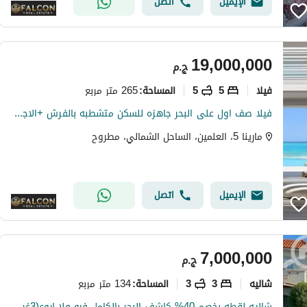
الإيميل
اتصل
19,000,000
ج.م
فیلا
5
5
265 متر مربع
المساحة
:
فيلا صف اول على البحر جاهزه للسكن متشطبه بالفرش +الاجهزه+ المطبخ+التكييفات في مارينا 5 marina5 الساحل الشمالي قبل لسان الوزراء بجوارRixos
مارينا 5، العلمين، الساحل الشمالي، مطروح
الإيميل
اتصل
7,000,000
ج.م
شاليه
3
3
134 متر مربع
المساحة
:
شاليه لقطه بخصم 40% كاشف البحر بالكامل فيو ولا اروع(3غرف) للبيع في تلال الساحل الشمالي Telal north coast بجوار لافيستا كاسكادا ومراسي وامواج وهاسيندا