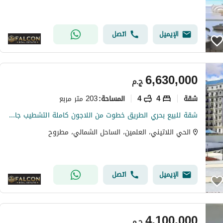
الإيميل
اتصل
6,630,000
ج.م
شقة
4
4
203 متر مربع
المساحة
:
شقة للبيع بحري الطريق خطوت من اللاجون كاملة التشطيب جاهزة للمعاينة في الحي اللاتيني بمدينة العلمين الجديدة الساحل الشمالي latin district
الحي اللاتيني، العلمين، الساحل الشمالي، مطروح
الإيميل
اتصل
4,100,000
ج.م