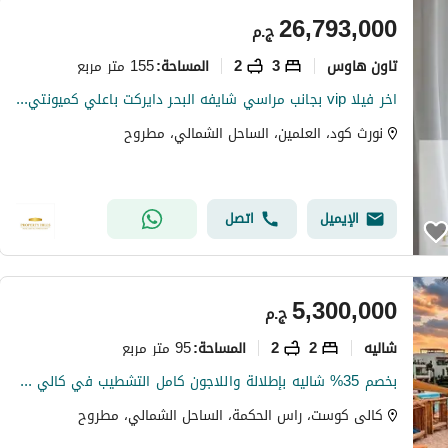
26,793,000
ج.م
تاون هاوس
3
2
155 متر مربع
المساحة
:
اخر فيلا vip بجانب مراسي شايفه البحر دايركت باعلي كميونتي بتشطيب كامل
نورث كود، العلمين، الساحل الشمالي، مطروح
الإيميل
اتصل
5,300,000
ج.م
شاليه
2
2
95 متر مربع
المساحة
:
بخصم 35% شاليه بإطلالة واللاجون كامل التشطيب في كالي كوست الساحل الشمالي cali Coast,North Coastبجوار فوكا باي و سيزر و هاسيندا
كالى كوست، راس الحكمة، الساحل الشمالي، مطروح