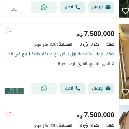
الإيميل
اتصل
7,500,000
ج.م
شقة
3
3
220 متر مربع
المساحة
:
شقة بيزمنت متشطبة اول سكن مع حديقة خاصة للبيع في الحي التاسع District 9 – Sheikh Zayed الشيخ زايد استلام فوري - موقع مميز بإطلالة على لاندسكيب
الحي التاسع، الشيخ زايد، الجيزة
الإيميل
اتصل
7,500,000
ج.م
شقة
3
3
220 متر مربع
المساحة
: