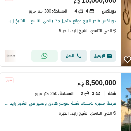
15,000,000
ج.م
دوبلكس
4
4
380 متر مربع
المساحة
:
دوبلكس فاخر للبيع موقع متميز جدًا بالحي التاسع – الشيخ زايد، بالقرب من كافة الخدمات، وعلى دقائق من وصلة دهشور وA Plaza.
الحي التاسع، الشيخ زايد، الجيزة
الإيميل
اتصل
8,500,000
ج.م
شقة
3
2
250 متر مربع
المساحة
:
فرصة مميزة لامتلاك شقة بموقع هادئ ومميز في الشيخ زايد بمساحه 250م بالشيخ زايد
الحي التاسع، الشيخ زايد، الجيزة