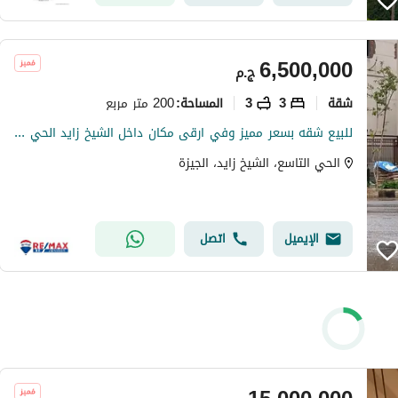
6,500,000
ج.م
شقة
3
3
200 متر مربع
المساحة
:
للبيع شقه بسعر مميز وفي ارقى مكان داخل الشيخ زايد الحي التاسع بجوار المنوفي خطوات من الممشى ووصلة دهشور
الحي التاسع، الشيخ زايد، الجيزة
الإيميل
اتصل