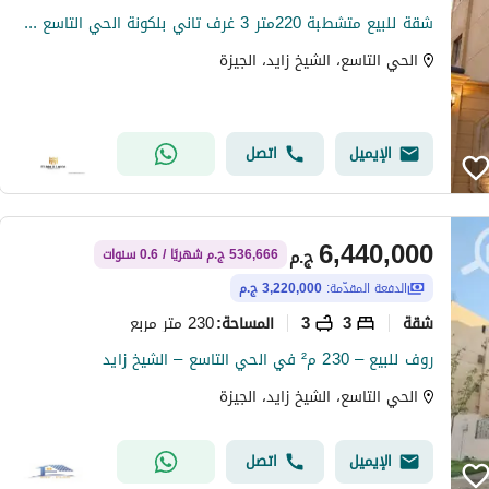
شقة للبيع متشطبة 220متر 3 غرف تاني بلكونة الحي التاسع مجاورة3 وصلة دهشورامام قصر الكبابجي es_43
الحي التاسع، الشيخ زايد، الجيزة
الإيميل
اتصل
6,440,000
ج.م
536,666 ج.م شهريًا / 0.6 سنوات
الدفعة المقدّمة:
3,220,000 ج.م
شقة
3
3
230 متر مربع
المساحة
:
روف للبيع – 230 م² في الحي التاسع – الشيخ زايد
الحي التاسع، الشيخ زايد، الجيزة
الإيميل
اتصل