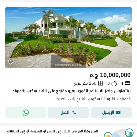
10,000,000
ج.م
4
3
260 متر مربع
بينتهاوس جاهز للاستلام الفورى بفيو مفتوح على اللاند سكيب بكمبوند كليوبترا سكوير مباشرة على المحور و امام اركان بلازا
كومباوند كليوباترا سكوير، الشيخ زايد، الجيزة
اتصل
الإيميل
اقض وقتًا أقل في التنقل إلى العمل أو المدرسة أو إلى أصدقائك