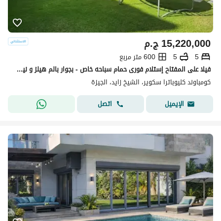
15,220,000
ج.م
5
5
600 متر مربع
فيلا على المفتاح إستلام فورى حمام سباحه خاص - بجوار بالم هيلز و نيو جيزه
كومباوند كليوباترا سكوير، الشيخ زايد، الجيزة
اتصل
الإيميل