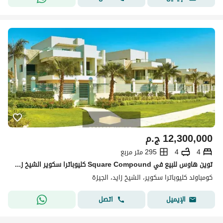
12,300,000
ج.م
4
4
295 متر مربع
توين هاوس للبيع في Square Compound كليوباترا سكوير الشيخ زايد | استلام فوري | جاردن 425م
كومباوند كليوباترا سكوير، الشيخ زايد، الجيزة
اتصل
الإيميل