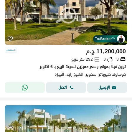
Tru
Broker
™
11,200,000
ج.م
3
3
292 متر مربع
توين فيلا بموقع وسعر مميزين لسرعة البيع بـ 6 اكتوبر
كومباوند كليوباترا سكوير، الشيخ زايد، الجيزة
اتصل
الإيميل