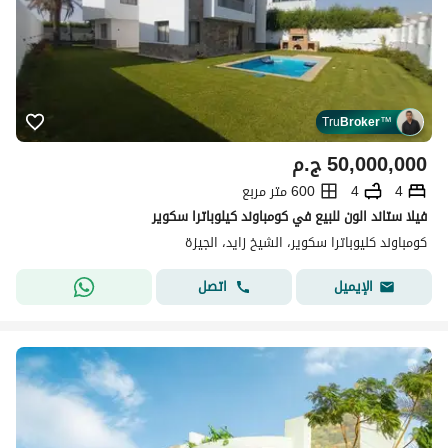
Tru
Broker
™
50,000,000
ج.م
4
4
600 متر مربع
فيلا ستاند الون للبيع في كومباوند كيلوباترا سكوير
كومباوند كليوباترا سكوير، الشيخ زايد، الجيزة
اتصل
الإيميل