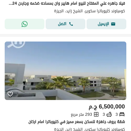
فيلا جاهره علي المفتاح للبيع امام هايبر وان بمساحه ضخمه وجاردن 424م بجانب بالم هيلز
كومباوند كليوباترا سكوير، الشيخ زايد، الجيزة
اتصل
الإيميل
6,500,000
ج.م
3
3
293 متر مربع
شقة بروف جاهزة للسكن بسعر مميز في كليوباترا امام اركان
كومباوند كليوباترا سكوير، الشيخ زايد، الجيزة