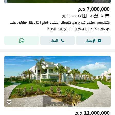
7,000,000
ج.م
4
3
293 متر مربع
بنتهاوس استلام فوري في كليوباترا سكوير امام اركان بلازا مباشره علي المحور و بالقرب من The Crown و New Giza
كومباوند كليوباترا سكوير، الشيخ زايد، الجيزة
اتصل
الإيميل
11,000,000
ج.م