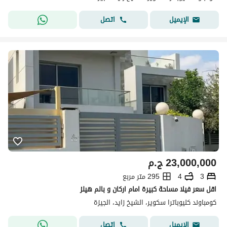
اتصل
الإيميل
23,000,000
ج.م
3
4
295 متر مربع
اقل سعر فيلا مساحة كبيرة امام اركان و بالم هيلز
كومباوند كليوباترا سكوير، الشيخ زايد، الجيزة
اتصل
الإيميل