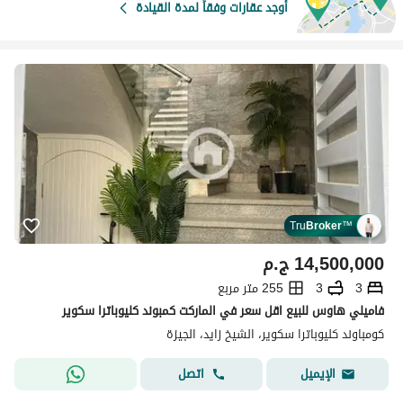
أوجد عقارات وفقاً لمدة القيادة
Tru
Broker
™
14,500,000
ج.م
3
3
255 متر مربع
فاميلي هاوس للبيع اقل سعر في الماركت كمبوند كليوباترا سكوير
كومباوند كليوباترا سكوير، الشيخ زايد، الجيزة
اتصل
الإيميل