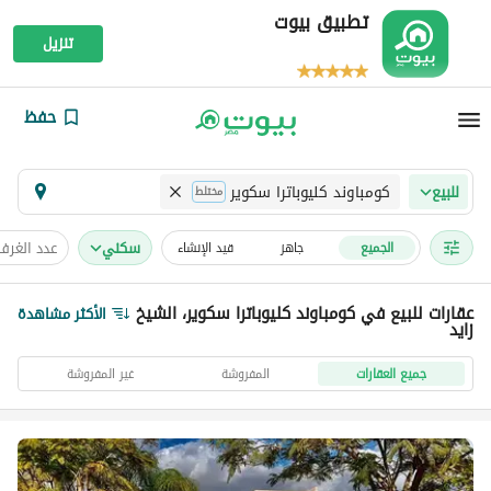
تطبيق بيوت
تنزيل
حفظ
كومباوند كليوباترا سكوير
للبيع
مختلط
سكني
عدد الغرف
الجميع
جاهز
قيد الإنشاء
عقارات للبيع في كومباوند كليوباترا سكوير، الشيخ
الأكثر مشاهدة
زايد
جميع العقارات
المفروشة
غير المفروشة