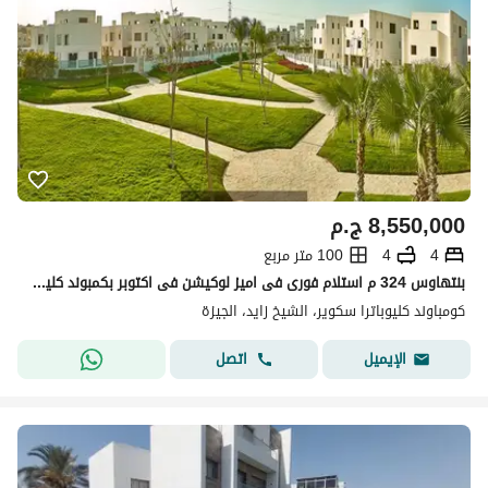
8,550,000
ج.م
4
4
100 متر مربع
بنتهاوس 324 م استلام فورى فى اميز لوكيشن فى اكتوبر بكمبوند كليوبترا سكوير بجوار بالم هيلز و نيو جيزة دقايق من مول مصر
كومباوند كليوباترا سكوير، الشيخ زايد، الجيزة
اتصل
الإيميل