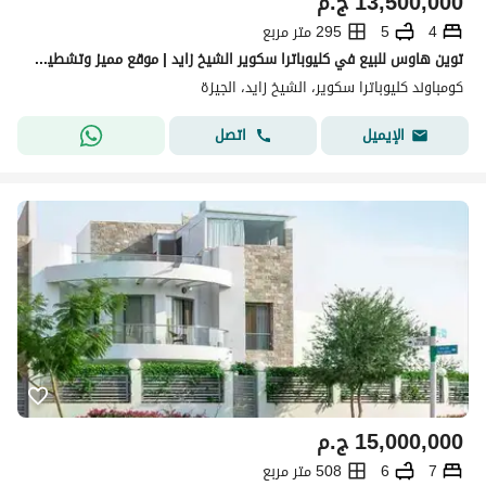
13,500,000
ج.م
4
5
295 متر مربع
توين هاوس للبيع في كليوباترا سكوير الشيخ زايد | موقع مميز وتشطيب راقٍ
كومباوند كليوباترا سكوير، الشيخ زايد، الجيزة
اتصل
الإيميل
15,000,000
ج.م
7
6
508 متر مربع