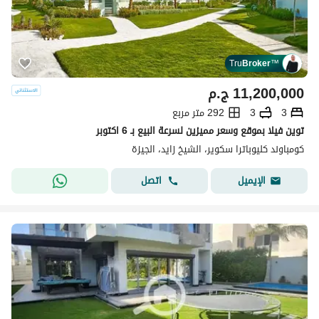
Tru
Broker
™
11,200,000
ج.م
3
3
292 متر مربع
توين فيلا بموقع وسعر مميزين لسرعة البيع بـ 6 اكتوبر
كومباوند كليوباترا سكوير، الشيخ زايد، الجيزة
اتصل
الإيميل