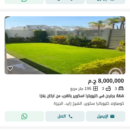
8,000,000
ج.م
3
3
195 متر مربع
شقة بجاردن فى كليوبترا اسكوير بالقرب من اركان بلازا
كومباوند كليوباترا سكوير، الشيخ زايد، الجيزة
اتصل
الإيميل