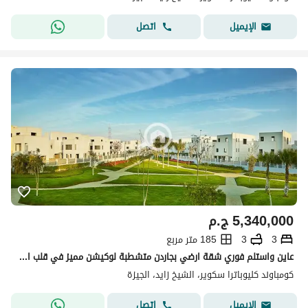
اتصل
الإيميل
5,340,000
ج.م
3
3
185 متر مربع
عاين واستلم فوري شقة ارضي بجاردن متشطبة لوكيشن مميز في قلب اكتوبر كمبوند كليوباترا سكوير
كومباوند كليوباترا سكوير، الشيخ زايد، الجيزة
اتصل
الإيميل