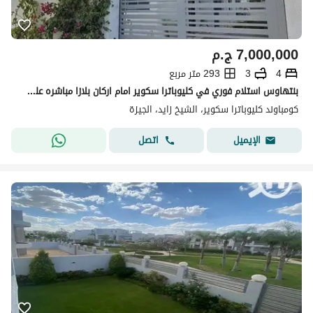
7,000,000
ج.م
4
3
293 متر مربع
بنتهاوس استلام فوري في كليوباترا سكوير امام اركان بلازا مباشره علي المحور و بالقرب من The Crown و New Giza
كومباوند كليوباترا سكوير، الشيخ زايد، الجيزة
اتصل
الإيميل