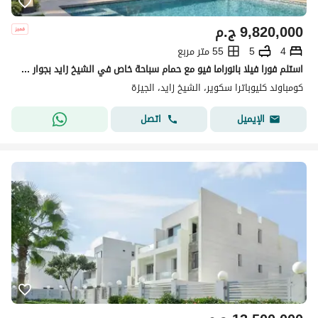
9,820,000
ج.م
4
5
55 متر مربع
استلم فورا فيلا بانوراما فيو مع حمام سباحة خاص في الشيخ زايد بجوار هايبر وان و جامعة القاهرة
كومباوند كليوباترا سكوير، الشيخ زايد، الجيزة
اتصل
الإيميل