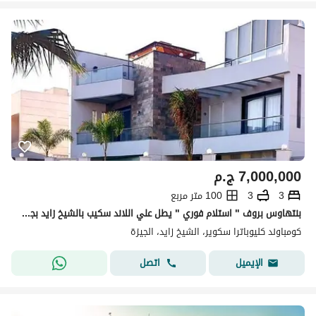
7,000,000
ج.م
3
3
100 متر مربع
بنتهاوس بروف " استلام فوري " يطل علي اللاند سكيب بالشيخ زايد بجوار نيو جيزة
كومباوند كليوباترا سكوير، الشيخ زايد، الجيزة
اتصل
الإيميل