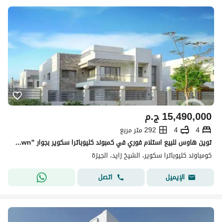
15,490,000
ج.م
4
4
292 متر مربع
توين هاوس للبيع استلام فوري في كمبوند كليوباترا سكوير بجوار "the crown".
كومباوند كليوباترا سكوير، الشيخ زايد، الجيزة
اتصل
الإيميل