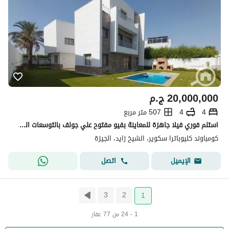
20,000,000
ج.م
4
4
507 متر مربع
استلم فوري فيلا جاهزة للمعاينة بفيو مفتوح علي جولف بالتوسعات الشرقية - الشيخ زايد
كومباوند كليوباترا سكوير، الشيخ زايد، الجيزة
اتصل
الإيميل
3
2
1
1 - 24 من 77 عقار