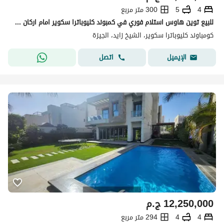
4
5
300 متر مربع
للبيع توين هاوس استلام فوري في كمبوند كليوباترا سكوير امام اركان بلازا و علي محور 26 يوليو
كومباوند كليوباترا سكوير، الشيخ زايد، الجيزة
اتصل
الإيميل
12,250,000
ج.م
4
4
294 متر مربع