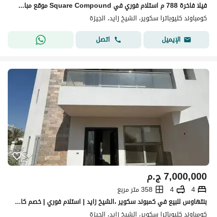
فيلا فاخرة 788 م استلام فوري في Square Compound موقع مباشر على 26 يوليو
كومباوند كليوباترا سكوير، الشيخ زايد، الجيزة
اتصل
الإيميل
7,000,000
ج.م
4
4
358 متر مربع
بنتهاوس للبيع في كمبوند سكوير ،الشيخ زايد | استلام فوري | خصم كاش 25% | مباشرة على محور 26 يوليو
كومباوند كليوباترا سكوير، الشيخ زايد، الجيزة