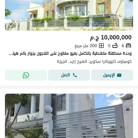
10,000,000
ج.م
6
5
200 متر مربع
وحدة مستقلة متشطبة بالكامل بفيو مفتوح على اللاجون بجوار بالم هيلز و دقائق من اركان بلازا
كومباوند كليوباترا سكوير، الشيخ زايد، الجيزة
اتصل
الإيميل