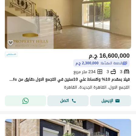
16,600,000
ج.م
الدفعة المقدّمة:
2,300,000 ج.م
3
3
234 متر مربع
فيلا بمقدم 10% واقساط علي 10سنين في التجمع الاول دقايق من cfc من مطور معروف
التجمع الاول، القاهرة الجديدة، القاهرة
اتصل
الإيميل