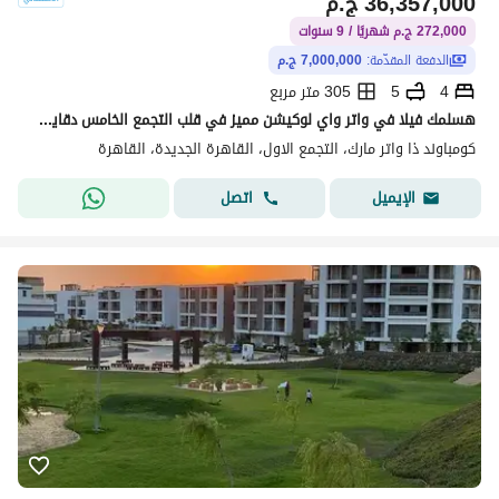
36,357,000
ج.م
272,000 ج.م شهريًا / 9 سنوات
الدفعة المقدّمة:
7,000,000 ج.م
4
5
305 متر مربع
هسلمك فيلا في واتر واي لوكيشن مميز في قلب التجمع الخامس دقايق من شارع التسعين الجنوبي وقريب من الجامعه الامريكيه بمقدم 7 مليون
كومباوند ذا واتر مارك، التجمع الاول، القاهرة الجديدة، القاهرة
اتصل
الإيميل