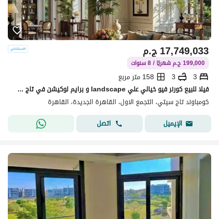
17,749,033
ج.م
199,000 ج.م شهريًا / 8 سنوات
3
3
158 متر مربع
فيلا للبيع كورنر فيو خيالي علي landscape و برايم لوكيشن في تاج سيتي taj city بالتقسيط
كومباوند تاج سيتي، التجمع الاول، القاهرة الجديدة، القاهرة
اتصل
الإيميل