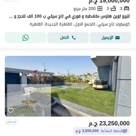
19,000,000
ج.م
3
3
200 متر مربع
للبيع توين هاوس متشطبه و فوري في تاج سيتي ب 100 الف للحجز و خصم مميز للكاش و اقساط علي 10 سنين - التجمع الخامس نيو كايرو
كومباوند تاج سيتي، التجمع الاول، القاهرة الجديدة، القاهرة
اتصل
الإيميل
23,250,000
ج.م
الدفعة المقدّمة:
3,000,000 ج.م