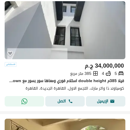
34,000,000
ج.م
5
4
385 متر مربع
فيلا 385م double height استلام فوري ومعاها سور بسور مع sodic eastown
كومباوند ذا واتر مارك، التجمع الاول، القاهرة الجديدة، القاهرة
اتصل
الإيميل