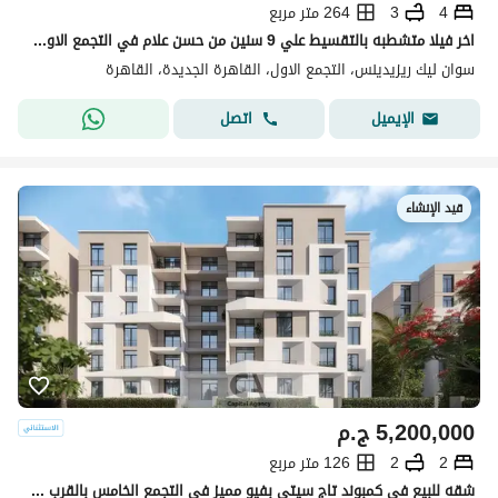
4
3
264 متر مربع
اخر فيلا متشطبه بالتقسيط علي 9 سنين من حسن علام في التجمع الاول جنب ميراج سيتي
سوان ليك ريزيدينس، التجمع الاول، القاهرة الجديدة، القاهرة
اتصل
الإيميل
قيد الإنشاء
5,200,000
ج.م
2
2
126 متر مربع
شقه للبيع في كمبوند تاج سيتي بفيو مميز في التجمع الخامس بالقرب من الجولدن اسكوير والجامعه الامريكيه بخصم كاش 50% | Taj city