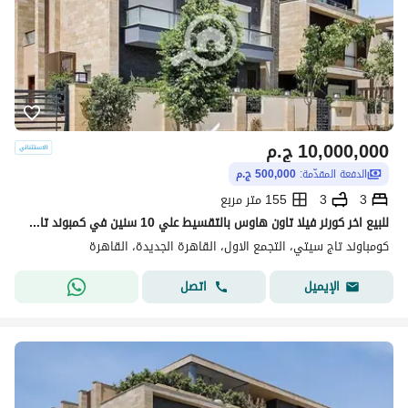
10,000,000
ج.م
الدفعة المقدّمة:
500,000 ج.م
3
3
155 متر مربع
للبيع اخر كورنر فيلا تاون هاوس بالتقسيط علي 10 سنين في كمبوند تاج سيتي For sale: Last corner townhouse in Taj City compound
كومباوند تاج سيتي، التجمع الاول، القاهرة الجديدة، القاهرة
اتصل
الإيميل