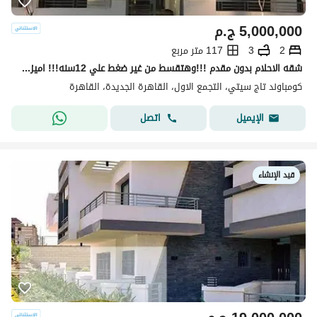
5,000,000
ج.م
2
3
117 متر مربع
شقه الاحلام بدون مقدم !!!وهتقسط من غير ضغط علي 12سنه!!! اميز شقه في اميز لوكيشن باميز فيو في الكمبوند اوفر مش هيتكرر والسعر لقطه
كومباوند تاج سيتي، التجمع الاول، القاهرة الجديدة، القاهرة
اتصل
الإيميل
قيد الإنشاء