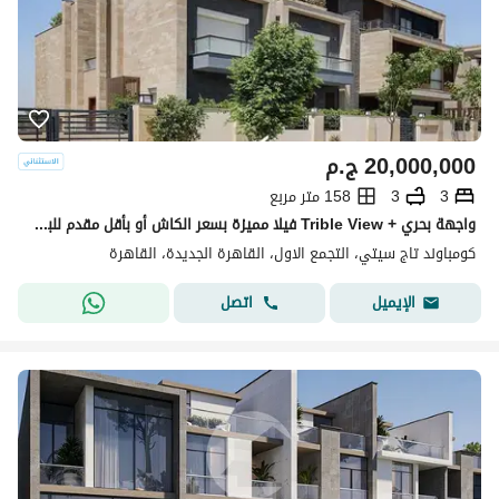
20,000,000
ج.م
3
3
158 متر مربع
واجهة بحري + Trible View فيلا مميزة بسعر الكاش أو بأقل مقدم للبيع في تاج سيتي التجمع الأول بجوار جاردينيا ودقائق من شيراتون Taj City New Cairo
كومباوند تاج سيتي، التجمع الاول، القاهرة الجديدة، القاهرة
اتصل
الإيميل