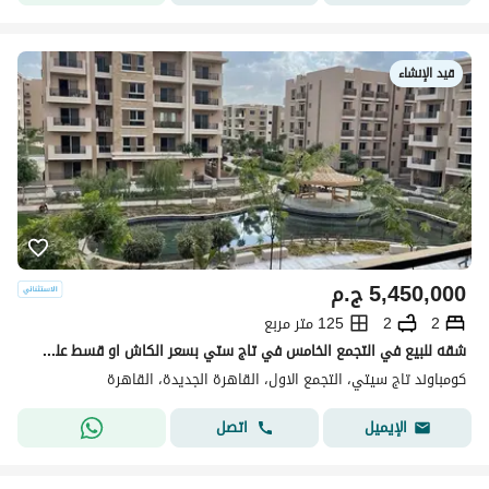
قيد الإنشاء
5,450,000
ج.م
2
2
125 متر مربع
شقه للبيع في التجمع الخامس في تاج ستي بسعر الكاش او قسط علي 12 سنه دفع بدون مقدم 0% مع شركه مدينه مصر | القاهره الجديدة | taj cit
كومباوند تاج سيتي، التجمع الاول، القاهرة الجديدة، القاهرة
اتصل
الإيميل