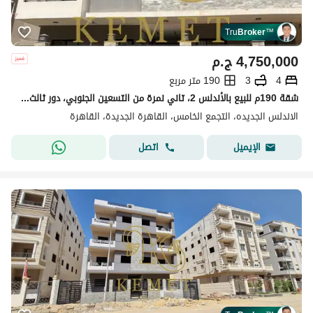
Tru
Broker
™
4,750,000
ج.م
4
3
190 متر مربع
شقة 190م للبيع بالأندلس 2، تاني نمرة من التسعين الجنوبي، دور ثالث، 4 غرف و3 حمام. نص تشطيب، استلام فوري، أسانسير وعداد. شامل الجراج وحصة الأرض.
الاندلس الجديده، التجمع الخامس، القاهرة الجديدة، القاهرة
اتصل
الإيميل