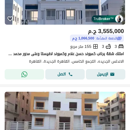
Tru
Broker
™
3,555,000
ج.م
الدفعة المقدّمة:
1,066,500 ج.م
3
3
155 متر مربع
امتلك شقة بجانب كمبوند حسن علام وكمبوند لافيستا وعلى محور محمد نجيب والنيابة العامة في قلب التجمع الخامس
الاندلس الجديده، التجمع الخامس، القاهرة الجديدة، القاهرة
اتصل
الإيميل