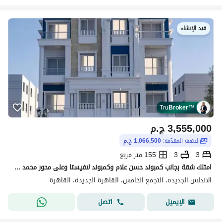
قيد الإنشاء
Tru
Broker
™
3,555,000
ج.م
الدفعة المقدّمة:
1,066,500 ج.م
3
3
155 متر مربع
امتلك شقة بجانب كمبوند حسن علام وكمبوند لافيستا وعلى محور محمد نجيب والنيابة العامة في قلب التجمع الخامس
الاندلس الجديده، التجمع الخامس، القاهرة الجديدة، القاهرة
اتصل
الإيميل