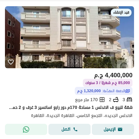
قيد الإنشاء
4,400,000
ج.م
85,000 ج.م شهريًا / 3 سنوات
الدفعة المقدّمة:
1,320,000 ج.م
3
2
170 متر مربع
شقة للبيع ف الاندلس 1 مساحة 170م دور رابع اسانسير 3 غرف و 2 حمام نصف تشطيب لوكيشن مميز ناصية فيو حديقة بمقدم 1.3 مليون
الاندلس الجديده، التجمع الخامس، القاهرة الجديدة، القاهرة
اتصل
الإيميل