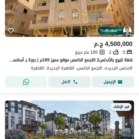
Tru
Broker
™
4,500,000
ج.م
3
2
185 متر مربع
شقة للبيع بالأندلس2 التجمع الخامس موقع مميز 185م | دور3 بـ أسانسير 3 غرف + 2 حمام عداد كهرباء خاص السعر: 4,300,000 ج. م
الاندلس الجديده، التجمع الخامس، القاهرة الجديدة، القاهرة
اتصل
الإيميل
قيد الإنشاء