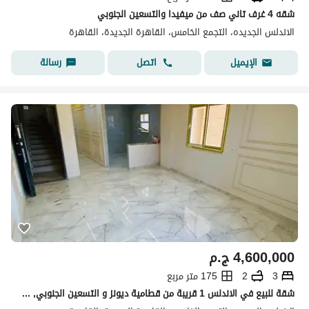
شقه 4 غرف تاني صف من ميفيدا والتسعين الجنوبي
الاندلس الجديده، التجمع الخامس، القاهرة الجديدة، القاهرة
اتصل
رسالة
الإيميل
4,600,000
ج.م
3
2
175 متر مربع
شقة للبيع في الاندلس 1 قريبة من قطامية ديونز و التسعين الجنوبي, دور اول, مساحة 175 متر ,3 غرف و2 حمام تشطيب مودرن 4.6 مليون