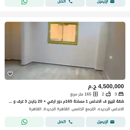
اتصل
الإيميل
4,500,000
ج.م
3
2
165 متر مربع
شقة للبيع ف الاندلس 1 مساحة 165م دور ارضي + 20 جاردن 3 غرف و 2 حمام تشطيب مودرن لوكيشن مميز 4.5 مليون
الاندلس الجديده، التجمع الخامس، القاهرة الجديدة، القاهرة
اتصل
الإيميل