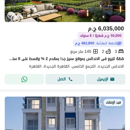
6,035,000
ج.م
50,000 ج.م شهريًا / 8 سنوات
الدفعة المقدّمة:
482,800 ج.م
3
2
145 متر مربع
شقة للبيع فى الاندالس بموقع مميز جدا بمقدم 2 % وقسط على 8 سنوات
الاندلس الجديده، التجمع الخامس، القاهرة الجديدة، القاهرة
اتصل
الإيميل
قيد الإنشاء