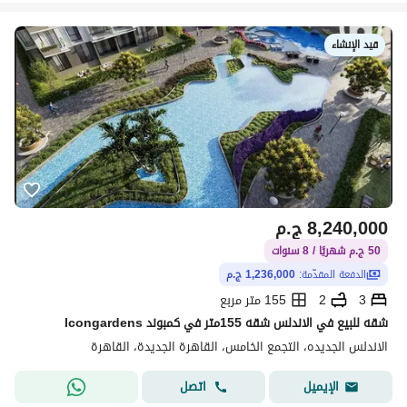
قيد الإنشاء
8,240,000
ج.م
50 ج.م شهريًا / 8 سنوات
الدفعة المقدّمة:
1,236,000 ج.م
3
2
155 متر مربع
شقه للبيع في الاندلس شقه 155متر في كمبوند lcongardens
الاندلس الجديده، التجمع الخامس، القاهرة الجديدة، القاهرة
اتصل
الإيميل