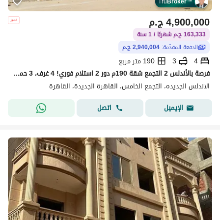
Tru
Broker
™
4,900,000
ج.م
163,333 ج.م شهريًا / 1 سنة
الدفعة المقدّمة:
2,940,004 ج.م
4
3
190 متر مربع
فرصة بالأندلس 2 التجمع شقة 190م دور 2 استلام فوري! 4 غرف، 3 حمام، ريسبشن واسع. بالعداد والأسانسير والجراج وحصة بالأرض. نصف تشطيب.
الاندلس الجديده، التجمع الخامس، القاهرة الجديدة، القاهرة
اتصل
الإيميل