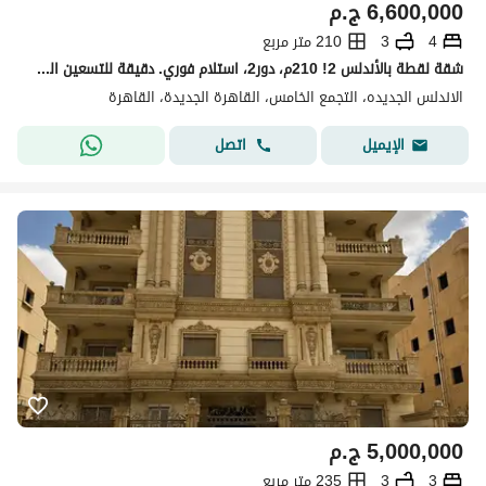
6,600,000
ج.م
4
3
210 متر مربع
شقة لقطة بالأندلس 2! 210م، دور2، استلام فوري. دقيقة للتسعين الجنوبي. 4 غرف، واجهة بحري، تشطيب ألترا سوبر لوكس. شامل الجراج. 6.6 مليون كاش.
الاندلس الجديده، التجمع الخامس، القاهرة الجديدة، القاهرة
اتصل
الإيميل
5,000,000
ج.م
3
3
235 متر مربع