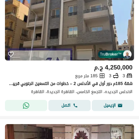
Tru
Broker
™
4,250,000
ج.م
3
3
185 متر مربع
شقة 185م دور أول في الأندلس 2 – خطوات من التسعين الجنوبي قريبه جدا من مدرسه النيل الدوليه | تقسيمة مميزة
الاندلس الجديده، التجمع الخامس، القاهرة الجديدة، القاهرة
اتصل
الإيميل