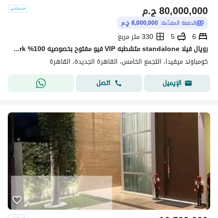
80,000,000
ج.م
الدفعة المقدّمة:
8,000,000 ج.م
6
5
330 متر مربع
رويال فيلا standalone متشطبه VIP فيو مفتوح بخصوصيه 100% hyde park بجوار mivida & mountain view & palm hills
كومباوند ميفيدا، التجمع الخامس، القاهرة الجديدة، القاهرة
اتصل
الإيميل