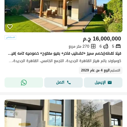
16,000,000
ج.م
5
6
270 متر مربع
فيلا لقطه(بخصم مميز +تشطيب فاخر+ بفيو مفتوح+ خصوصيه تامه )فيلا للبيع في بالم هيلز التجمع الخامس بجوار ماونتن فيو دقائق من palm hills new cairo || AUC
كومباوند بالم هيلز القاهرة الجديدة، التجمع الخامس، القاهرة الجديدة، القاهرة
التسليم
:
الربع 4 من عام 2029
اتصل
الإيميل