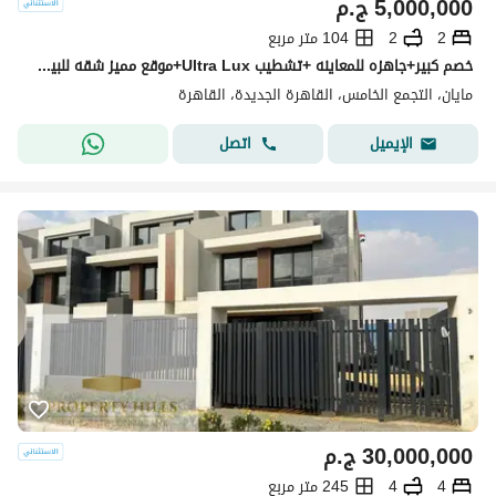
5,000,000
ج.م
2
2
104 متر مربع
خصم كبير+جاهزه للمعاينه +تشطيب Ultra Lux+موقع مميز شقه للبيع في كمبوند مايان التجمع الخامس بين سوان ليك حسن علام و LMD دقايق من HYDE PARK & MIVIDA
مايان، التجمع الخامس، القاهرة الجديدة، القاهرة
اتصل
الإيميل
30,000,000
ج.م
4
4
245 متر مربع