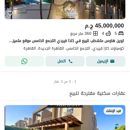
45,000,000
ج.م
5
4
360 متر مربع
توين هاوس متشطب للبيع في كاذا فيردي التجمع الخامس موقع متميز واقل من السوق
كومباوند كازا فيردي، التجمع الخامس، القاهرة الجديدة، القاهرة
اتصل
الإيميل
1 - 3 من 3 عقار
عقارات سكنية مقترحة للبيع
قيد الإنشاء