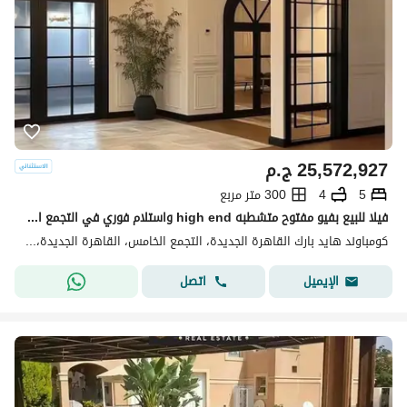
25,572,927
ج.م
5
4
300 متر مربع
فيلا للبيع بفيو مفتوح متشطبه high end واستلام فوري في التجمع الخامس يجوار AUC
كومباوند هايد بارك القاهرة الجديدة، التجمع الخامس، القاهرة الجديدة، القاهرة
اتصل
الإيميل