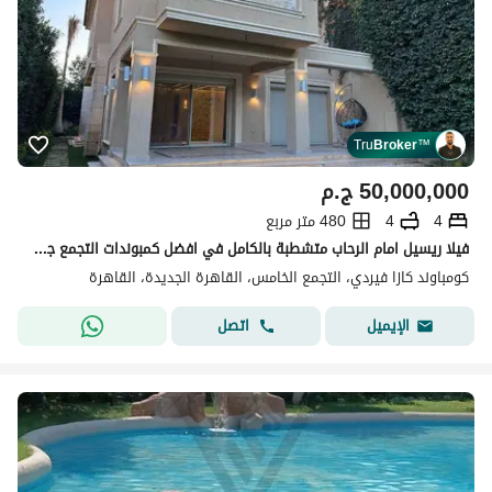
Tru
Broker
™
50,000,000
ج.م
4
4
480 متر مربع
فيلا ريسيل امام الرحاب متشطبة بالكامل في افضل كمبوندات التجمع جاهز للاستلام الفوري
كومباوند كازا فيردي، التجمع الخامس، القاهرة الجديدة، القاهرة
اتصل
الإيميل