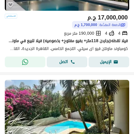
17,000,000
ج.م
الدفعة المقدّمة:
1,700,000 ج.م
4
4
190,000 متر مربع
فيلا لقطه(بجاردن 118متر+ بفيو مفتوح+ بخصوصيه) فيلا للبيع في ماونتن فيوMountain View creek New Cairo بالقرب من Mivida وHyde Park وPalm Hills New Cairo
كومباوند ماونتن فيو اى سيتي، التجمع الخامس، القاهرة الجديدة، القاهرة
اتصل
الإيميل