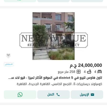
24,000,000
ج.م
4
4
258 متر مربع
تاون هاوس للبيع في district 5 في الموقع الأكثر تميزا - ڤيو لاند سكيب جهه بحري مباني بحديقة خاصة - استلام فوري -
كومباوند ديستريكت 5، التجمع الخامس، القاهرة الجديدة، القاهرة
اتصل
الإيميل