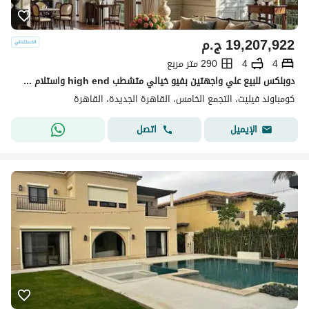
19,207,922
ج.م
4
4
290 متر مربع
دوبلكس للبيع علي واجهتين بفيو خيالي متشطب high end واستلام فوري في سوديك فيليت sodic villette في التجمع الخامس
كومباوند فيليت، التجمع الخامس، القاهرة الجديدة، القاهرة
اتصل
الإيميل