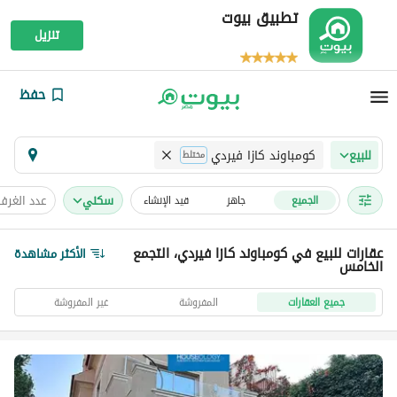
تطبيق بيوت
تنزيل
حفظ
كومباوند كازا فيردي
للبيع
مختلط
سكني
عدد الغرف
الجميع
جاهز
قيد الإنشاء
عقارات للبيع في كومباوند كازا فيردي، التجمع
الأكثر مشاهدة
الخامس
جميع العقارات
المفروشة
غير المفروشة