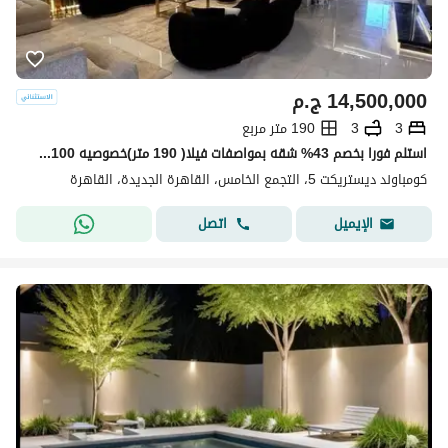
14,500,000
ج.م
3
3
190 متر مربع
استلم فورا بخصم 43% شقه بمواصفات فيلا( 190 متر)خصوصيه 100% للبيع في ديستريكت 5 - District 5 التجمع الخامس دقائق من ميفيدا وهايد بارك وماونتن فيو
كومباوند ديستريكت 5، التجمع الخامس، القاهرة الجديدة، القاهرة
اتصل
الإيميل