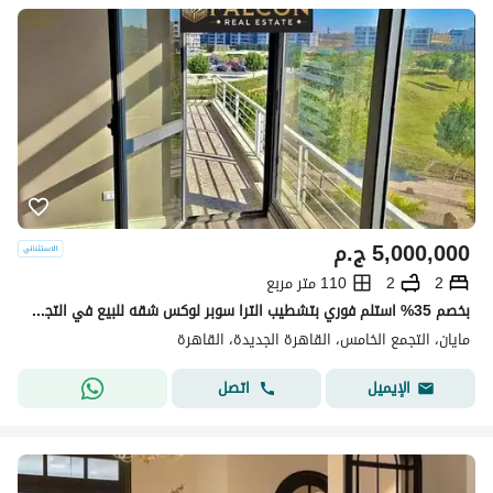
5,000,000
ج.م
2
2
110 متر مربع
بخصم 35% استلم فوري بتشطيب الترا سوبر لوكس شقه للبيع في التجمع الخامس كمبوند مايان Mayan new cairo امام الرحاب بجوار كريك تاون والمطار دقائق من AUC
مايان، التجمع الخامس، القاهرة الجديدة، القاهرة
اتصل
الإيميل