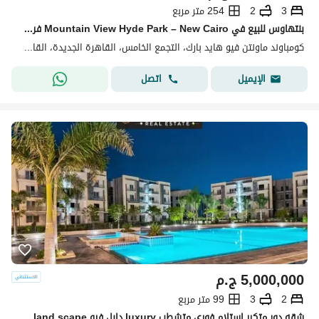
3
2
254 متر مربع
بنتهاوس للبيع في Mountain View Hyde Park – New Cairo فرصة مميزة لامتلاك بنتهاوس بمساحة داخلية مريحة بالإضافة إلى روف خاص بمساحة 90 متر، داخل واحد
كومباوند ماونتن فيو هايد بارك، التجمع الخامس، القاهرة الجديدة، القاهرة
اتصل
الإيميل
5,000,000
ج.م
2
3
99 متر مربع
شقه دور متكرر استلام فوري متشطب luxury دابل فيو pool+land scape تقسيمه رائعه باسهل خطط سداد بدون ضغط وتقسيط ع اطول عدد سنوات الرحاب-سوان ليك-كريك تاون