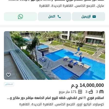
مايان، التجمع الخامس، القاهرة الجديدة، القاهرة
اتصل
الإيميل
14,000,000
ج.م
3
3
171 متر مربع
استلام فوري !! نص تشطيب شقه للبيع امام الحامعه مباشر دور متكرر وفيو خيالي vip لوكيشن 171م 3غرف 3 حمام فيو بوول & لاند سكيب -بجوار ماونتن فيو-ميفيدا
كومباوند الباتيو اورو، التجمع الخامس، القاهرة الجديدة، القاهرة