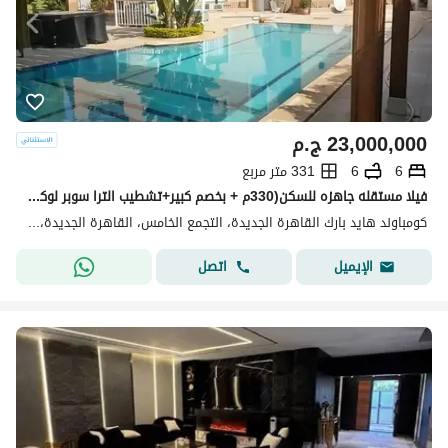
23,000,000
ج.م
6
6
331 متر مربع
فيلا مستقله جاهزه للسكن(330م + بخصم كبير+تشطيب الترا سوبر لوكس)فيلا للبيع في هايد بارك التجمع الخامس القاهره الجديده Hyde park بجوارMivida&ماونتن فيو
كومباوند هايد بارك القاهرة الجديدة، التجمع الخامس، القاهرة الجديدة، القاهرة
اتصل
الإيميل