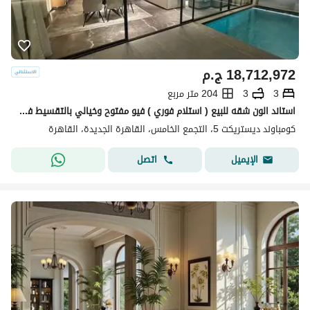
18,712,972
ج.م
3
3
204 متر مربع
استاند الون شقه للبيع ( استلام فوري ) فيو مفتوح وخيالي بالتقسيط في كمبوند ديستركت 5 في التجمع الخامس بجوار نيو قطاميه
كومباوند ديستريكت 5، التجمع الخامس، القاهرة الجديدة، القاهرة
اتصل
الإيميل