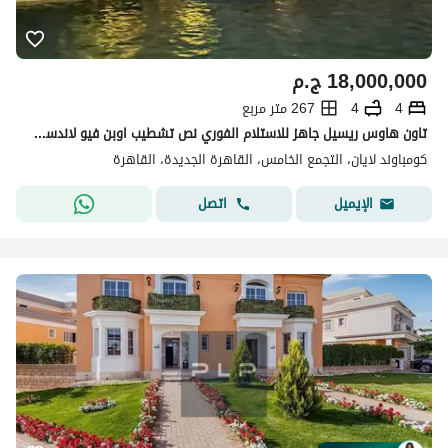
18,000,000
ج.م
4
4
267 متر مربع
تاون هاوس ريسيل جاهز للاستلام الفوري نص تشطيب اوبن فيو لاندسكيب للبيع في كمبوند لايان صبور باقل سعر ف السوق
كومباوند لايان، التجمع الخامس، القاهرة الجديدة، القاهرة
اتصل
الإيميل