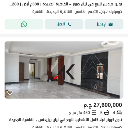
توين هاوس للبيع في ليان صبور – القاهرة الجديدة | 380م أرض | 280م مباني | فيو بحيرة مباشر
كومباوند لايان، التجمع الخامس، القاهرة الجديدة، القاهرة
اتصل
الإيميل
27,600,000
ج.م
4
5
450 متر مربع
تاون كورنر فيلا كامل التشطيب للبيع في ليان ريزيدنس - القاهرة الجديدة
كومباوند لايان، التجمع الخامس، القاهرة الجديدة، القاهرة