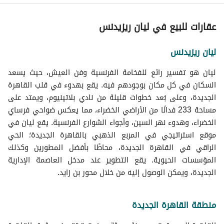
عقارات 7 غرف نوم للبيع في كومباوند لايان
عقارات للبيع في شيراتون
عقارات للبيع في كومباوند ليك فيو ريزدنس
عقارات للايجار في كومباوند لايان
تاون هاوس للبيع في كومباوند لايان
عقارات للبيع في مدينة نصر
عقارات للبيع في ليان ريزيدنس
عقارات للبيع في ليك فيو ريزدنس 2
توين هاوس للبيع في كومباوند لايان
عقارات للبيع في مدينة المستقبل
عقارات للبيع في كومباوند جاليريا موون فالي
فيلات للبيع في كومباوند لايان
عقارات للبيع في جسر السويس
ليان ريزيدنس
عقارات للبيع في كومباوند لافونتين بروفينس
عقارات للبيع في كومباوند فيليت
ليان هو تفسير رائع للفخامة الفرنسية وفن العيش، حيث يسعد
عقارات للبيع في كومباوند أسوار
السكان في كل مكان بوجودهم فيه. يقع بهدوء في قلب القاهرة
عقارات للبيع في كومباوند بالم هيلز قطامية اكستينشن
الجديدة، وعلى بُعد خطوات قليلة من نادي بلاتينيوم، ويمتد على
مساحة 233 فدانًا من الأراضي الخضراء، مما يعكس ضواحي فرساي
الخضراء، وهدوء نهر السين، وأجواء الشوارع الفرنسية. يقع ليان في
موقع استراتيجي في المربع الذهبي بالقاهرة الجديدة؛ الحي
الراقي في القاهرة الجديدة، محاطًا بأفضل المطورين وكذلك
المؤسسات الحيوية. يقع التطوير عند مدخل العاصمة الإدارية
الجديدة، ويمكن الوصول إليه من خلال محور بن زايد.
منطقة القاهرة الجديدة