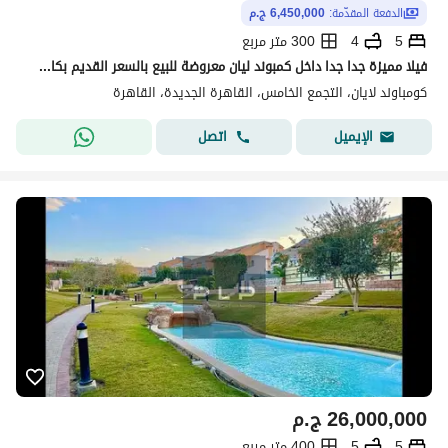
الدفعة المقدّمة:
6,450,000 ج.م
5
4
300 متر مربع
فيلا مميزة جدا جدا داخل كمبوند ليان معروضة للبيع بالسعر القديم بكاش 6.450. 000 بمساحات كبيرة وفيو رائع داخل الكمبوند
كومباوند لايان، التجمع الخامس، القاهرة الجديدة، القاهرة
اتصل
الإيميل
26,000,000
ج.م
5
5
400 متر مربع