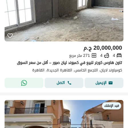
20,000,000
ج.م
4
4
271 متر مربع
تاون هاوس كورنر للبيع في كمبوند ليان صبور – أقل من سعر السوق
كومباوند لايان، التجمع الخامس، القاهرة الجديدة، القاهرة
اتصل
الإيميل
قيد الإنشاء