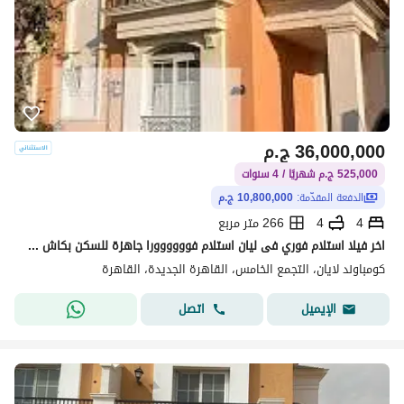
36,000,000
ج.م
525,000 ج.م شهريًا / 4 سنوات
الدفعة المقدّمة:
10,800,000 ج.م
4
4
266 متر مربع
اخر فيلا استلام فوري فى ليان استلام فوووووورا جاهزة للسكن بكاش ( 10 مليون )
كومباوند لايان، التجمع الخامس، القاهرة الجديدة، القاهرة
اتصل
الإيميل