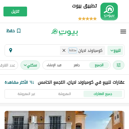
تطبيق بيوت
تنزيل
حفظ
كومباوند لايان
للبيع
مختلط
سكني
عدد الغرف
الجميع
جاهز
قيد الإنشاء
عقارات للبيع في كومباوند لايان، التجمع الخامس
الأكثر مشاهدة
جميع العقارات
المفروشة
غير المفروشة