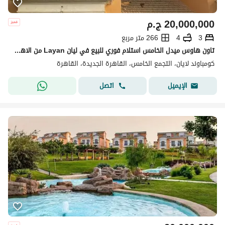
20,000,000
ج.م
3
4
266 متر مربع
تاون هاوس ميدل الخامس استلام فوري للبيع في ليان Layan من الاهلي صبور تشطيب كامل موقع مميز في قلب التجمع القاهرة الجديدة
كومباوند لايان، التجمع الخامس، القاهرة الجديدة، القاهرة
اتصل
الإيميل