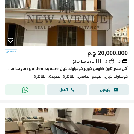
20,000,000
ج.م
3
3
271 متر مربع
أقل سعر تاون هاوس كورنر كومباوند لايان Layan golden square موقع مميز مباشرة علي مساحات خضراء استلام فوري
كومباوند لايان، التجمع الخامس، القاهرة الجديدة، القاهرة
اتصل
الإيميل