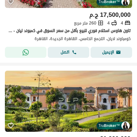
Tru
Broker
™
17,500,000
ج.م
4
4
260 متر مربع
تاون هاوس استلام فوري للبيع بأقل من سعر السوق في كمبوند ليان - التجمع الخامس
كومباوند لايان، التجمع الخامس، القاهرة الجديدة، القاهرة
اتصل
الإيميل
Tru
Broker
™