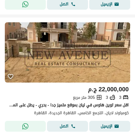
اتصل
الإيميل
22,000,000
ج.م
3
3
305 متر مربع
اقل سعر توين هاوس في ليان بموقع متميز جدا - بحري - يطل على المساحات الخضراء Layan - New Cairo
كومباوند لايان، التجمع الخامس، القاهرة الجديدة، القاهرة
اتصل
الإيميل