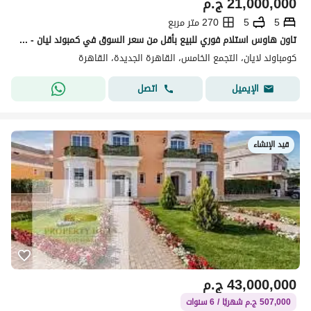
21,000,000
ج.م
5
5
270 متر مربع
تاون هاوس استلام فوري للبيع بأقل من سعر السوق في كمبوند ليان - التجمع الخامس
كومباوند لايان، التجمع الخامس، القاهرة الجديدة، القاهرة
اتصل
الإيميل
قيد الإنشاء
43,000,000
ج.م
507,000 ج.م شهريًا / 6 سنوات