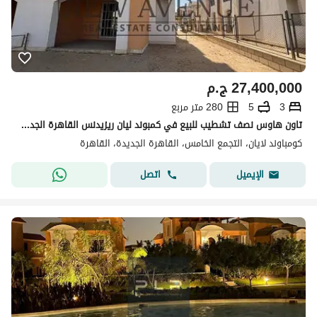
27,400,000
ج.م
3
5
280 متر مربع
تاون هاوس نصف تشطيب للبيع في كمبوند ليان ريزيدنس القاهرة الجديدة Layan Residence جاهز للسكن في موقع متميز Golden Square
كومباوند لايان، التجمع الخامس، القاهرة الجديدة، القاهرة
اتصل
الإيميل