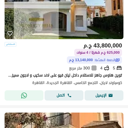
43,800,000
ج.م
625,000 ج.م شهريًا / 4 سنوات
الدفعة المقدّمة:
13,140,000 ج.م
5
4
300 متر مربع
توين هاوس جاهز للاستلام داخل ليان فيو على لاند سكيب و لاجون مميزة بكاش 13000.000
كومباوند لايان، التجمع الخامس، القاهرة الجديدة، القاهرة
اتصل
الإيميل