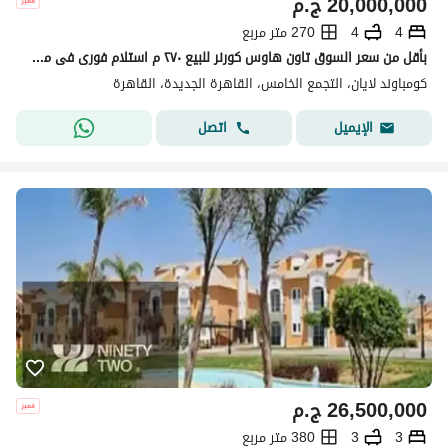
20,000,000
ج.م
4
4
270 متر مربع
بأقل من سعر السوق تاون هاوس كورنر للبيع ٢٧٠ م استلام فورى فى موقع مميزفيو على لاند سكيب في ليان صبور، القاهرة الجديدة
كومباوند لايان، التجمع الخامس، القاهرة الجديدة، القاهرة
اتصل
الإيميل
26,500,000
ج.م
3
3
380 متر مربع