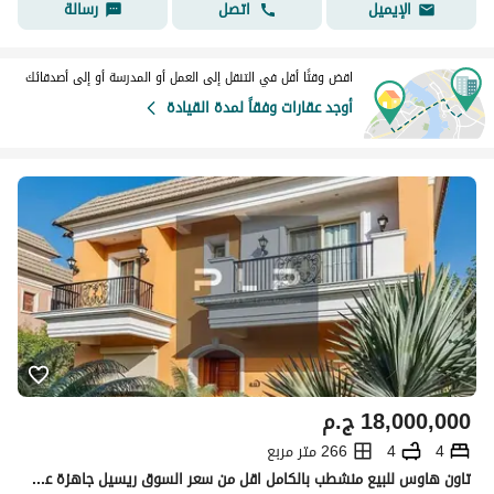
اتصل
رسالة
الإيميل
اقض وقتًا أقل في التنقل إلى العمل أو المدرسة أو إلى أصدقائك
أوجد عقارات وفقاً لمدة القيادة
18,000,000
ج.م
4
4
266 متر مربع
تاون هاوس للبيع منشطب بالكامل اقل من سعر السوق ريسيل جاهزة علي السكن والمفتاح في كمبوند لايان صبور في قلب الجولدن سكوير بفيو مفتوح علي لاند سكيب