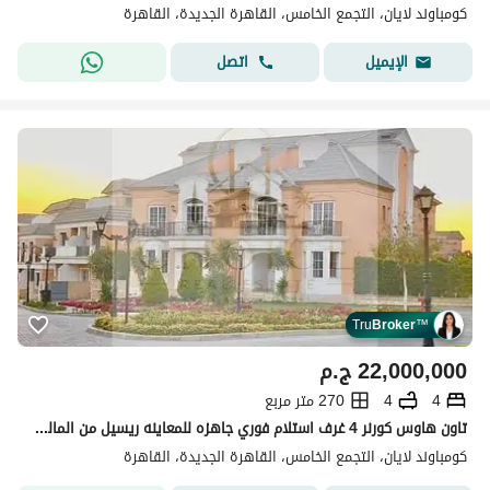
كومباوند لايان، التجمع الخامس، القاهرة الجديدة، القاهرة
اتصل
الإيميل
Tru
Broker
™
22,000,000
ج.م
4
4
270 متر مربع
تاون هاوس كورنر 4 غرف استلام فوري جاهزه للمعاينه ريسيل من المالك للبيع بسعر لقطه في كمبوند ليان بالتجمع الخامس
كومباوند لايان، التجمع الخامس، القاهرة الجديدة، القاهرة