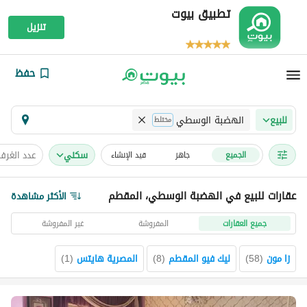
تطبيق بيوت
تنزيل
حفظ
الهضبة الوسطي
للبيع
مختلط
سكني
عدد الغرف
الجميع
جاهز
قيد الإنشاء
عقارات للبيع في الهضبة الوسطي، المقطم
الأكثر مشاهدة
جميع العقارات
المفروشة
غير المفروشة
زا مون
(
58
)
ليك فيو المقطم
(
8
)
المصرية هايتس
(
1
)