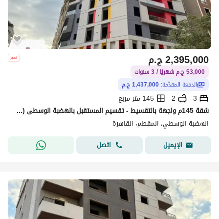
2,395,000
ج.م
53,000 ج.م شهريًا / 3 سنوات
الدفعة المقدّمة:
1,437,000 ج.م
3
2
145 متر مربع
شقة 145م واجهة بالتقسيط - تقسيم المستقبل بالهضبة الوسطى (قريب من الدائري)
الهضبة الوسطي، المقطم، القاهرة
اتصل
الإيميل