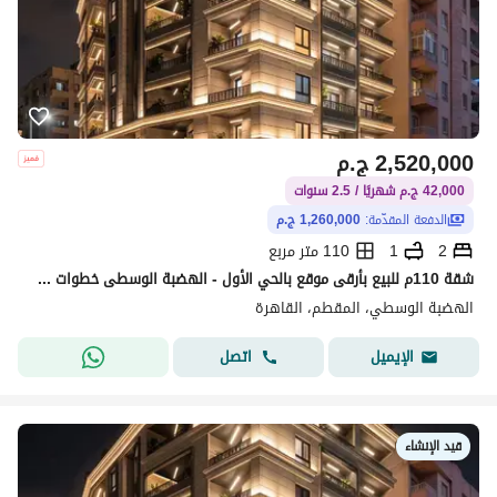
2,520,000
ج.م
42,000 ج.م شهريًا / 2.5 سنوات
الدفعة المقدّمة:
1,260,000 ج.م
2
1
110 متر مربع
شقة 110م للبيع بأرقى موقع بالحي الأول - الهضبة الوسطى خطوات من محور ياسر رزق وقريبة من كافة الخدمات.
الهضبة الوسطي، المقطم، القاهرة
اتصل
الإيميل
قيد الإنشاء