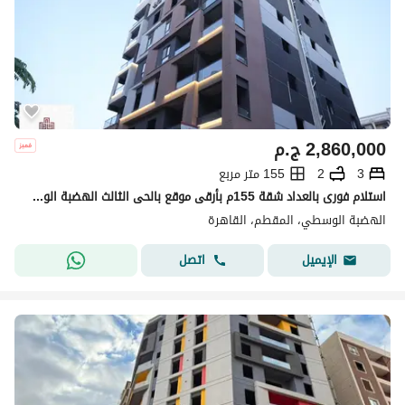
2,860,000
ج.م
3
2
155 متر مربع
استلام فورى بالعداد شقة 155م بأرقى موقع بالحى الثالث الهضبة الوسطى المقطم
الهضبة الوسطي، المقطم، القاهرة
اتصل
الإيميل