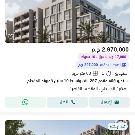
2,970,000
ج.م
17,000 ج.م شهريًا / 10 سنوات
الدفعة المقدّمة:
297,000 ج.م
استوديو
1
68 متر مربع
استديو 69م مقدم 297 الف وقسط 10 سنين كمبوند المقطم
الهضبة الوسطي، المقطم، القاهرة
اتصل
الإيميل
قيد الإنشاء