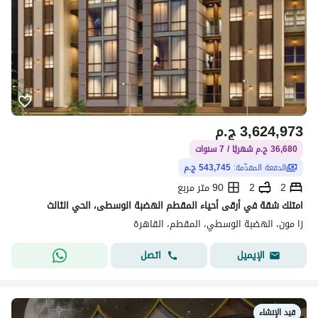
3,624,973
ج.م
36,680 ج.م شهريًا / 7 سنوات
الدفعة المقدّمة:
543,745 ج.م
2
2
90 متر مربع
امتلك شقة في أرقى أحياء المقطم الهضبة الوسطى، الحي الثالث
زا مون، الهضبة الوسطي، المقطم، القاهرة
اتصل
الإيميل
قيد الإنشاء