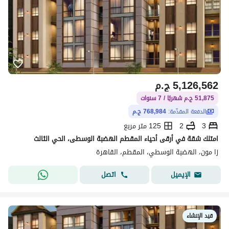
5,126,562
ج.م
51,875 ج.م شهريًا / 7 سنوات
الدفعة المقدّمة:
768,984 ج.م
3
2
125 متر مربع
امتلك شقة في أرقى أحياء المقطم الهضبة الوسطى، الحي الثالث
زا مون، الهضبة الوسطي، المقطم، القاهرة
اتصل
الإيميل
قيد الإنشاء