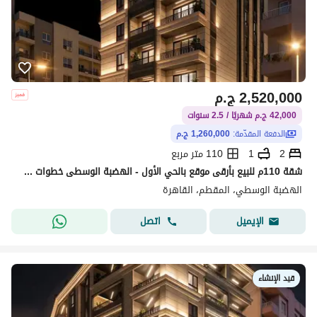
2,520,000
ج.م
42,000 ج.م شهريًا / 2.5 سنوات
الدفعة المقدّمة:
1,260,000 ج.م
2
1
110 متر مربع
شقة 110م للبيع بأرقى موقع بالحي الأول - الهضبة الوسطى خطوات من محور ياسر رزق وقريبة من كافة الخدمات.
الهضبة الوسطي، المقطم، القاهرة
اتصل
الإيميل
قيد الإنشاء