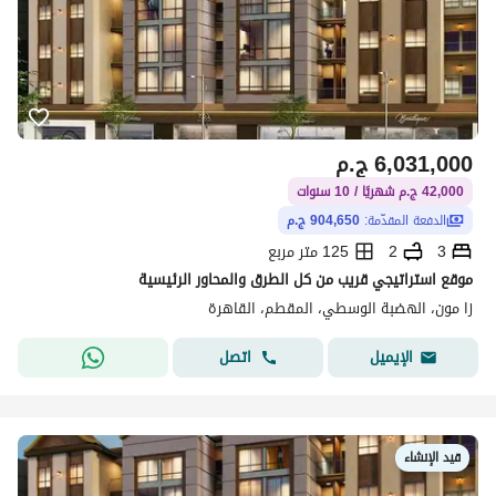
6,031,000
ج.م
42,000 ج.م شهريًا / 10 سنوات
الدفعة المقدّمة:
904,650 ج.م
3
2
125 متر مربع
موقع استراتيجي قريب من كل الطرق والمحاور الرئيسية
زا مون، الهضبة الوسطي، المقطم، القاهرة
اتصل
الإيميل
قيد الإنشاء