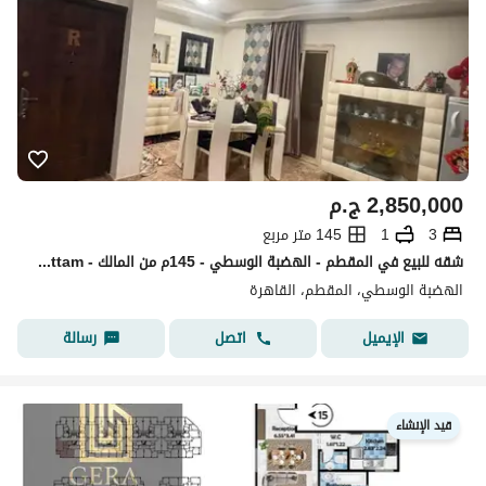
2,850,000
ج.م
3
1
145 متر مربع
شقه للبيع في المقطم - الهضبة الوسطي - 145م من المالك - Mokattam
الهضبة الوسطي، المقطم، القاهرة
اتصل
رسالة
الإيميل
قيد الإنشاء