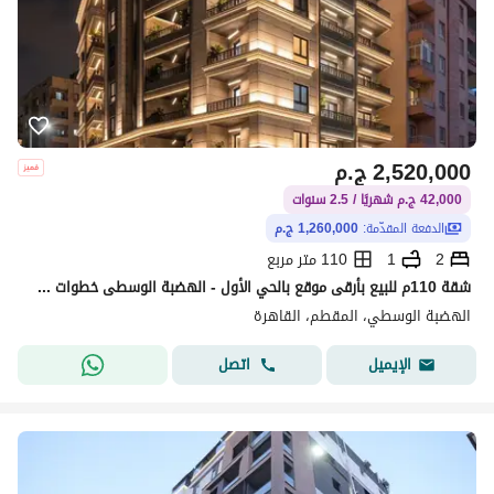
2,520,000
ج.م
42,000 ج.م شهريًا / 2.5 سنوات
الدفعة المقدّمة:
1,260,000 ج.م
2
1
110 متر مربع
شقة 110م للبيع بأرقى موقع بالحي الأول - الهضبة الوسطى خطوات من محور ياسر رزق وقريبة من كافة الخدمات.
الهضبة الوسطي، المقطم، القاهرة
اتصل
الإيميل