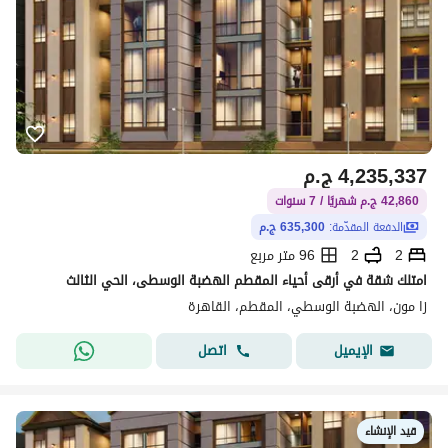
4,235,337
ج.م
42,860 ج.م شهريًا / 7 سنوات
الدفعة المقدّمة:
635,300 ج.م
2
2
96 متر مربع
امتلك شقة في أرقى أحياء المقطم الهضبة الوسطى، الحي الثالث
زا مون، الهضبة الوسطي، المقطم، القاهرة
اتصل
الإيميل
قيد الإنشاء