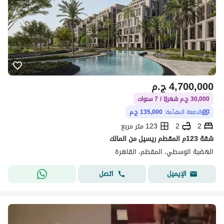
4,700,000
ج.م
30,000 ج.م شهريًا / 7 سنوات
الدفعة المقدّمة:
135,000 ج.م
2
2
123 متر مربع
شقة 123م المقطم ريسيل من المالك
الهضبة الوسطي، المقطم، القاهرة
اتصل
الإيميل