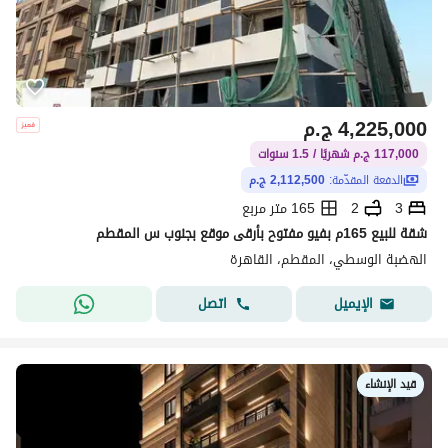
4,225,000
ج.م
117,000 ج.م شهريًا / 1.5 سنوات
الدفعة المقدّمة:
2,112,500 ج.م
3
2
165 متر مربع
شقة للبيع 165م بفيو مفتوح بأرقى موقع بجنوب س المقطم
الهضبة الوسطي، المقطم، القاهرة
اتصل
الإيميل
قيد الإنشاء