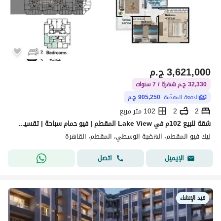
3,621,000
ج.م
32,330 ج.م شهريًا / 7 سنوات
الدفعة المقدّمة:
905,250 ج.م
2
2
102 متر مربع
شقة للبيع 102م في Lake View المقطم | فيو حمام سباحة | تقسيط حتى 7 سنوات
ليك فيو المقطم، الهضبة الوسطي، المقطم، القاهرة
اتصل
الإيميل
قيد الإنشاء