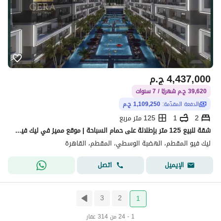
4,437,000
ج.م
39,620 ج.م شهريًا / 7 سنوات
الدفعة المقدّمة:
1,109,250 ج.م
2
1
125 متر مربع
شقة للبيع 125 متر بإطلالة على حمام السباحة | موقع مميز في ليك فيو المقطم | تقسيط 7 سنوات
ليك فيو المقطم، الهضبة الوسطي، المقطم، القاهرة
اتصل
الإيميل
3
2
1
1 - 24 من 314 عقار