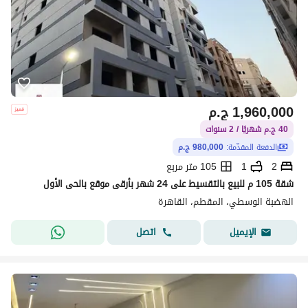
1,960,000
ج.م
40 ج.م شهريًا / 2 سنوات
الدفعة المقدّمة:
980,000 ج.م
2
1
105 متر مربع
شقة 105 م للبيع بالتقسيط على 24 شهر بأرقى موقع بالحى الأول
الهضبة الوسطي، المقطم، القاهرة
اتصل
الإيميل