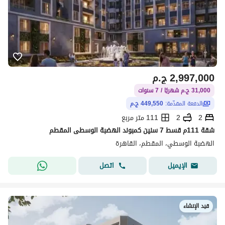
2,997,000
ج.م
31,000 ج.م شهريًا / 7 سنوات
الدفعة المقدّمة:
449,550 ج.م
2
2
111 متر مربع
شقة 111م قسط 7 سنين كمبوند الهضبة الوسطى المقطم
الهضبة الوسطي، المقطم، القاهرة
اتصل
الإيميل
قيد الإنشاء