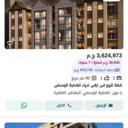
3,624,973
ج.م
36,680 ج.م شهريًا / 7 سنوات
الدفعة المقدّمة:
543,745 ج.م
2
1
90 متر مربع
شقة للبيع فى ارقى احياء الهضبة الوسطى
زا مون، الهضبة الوسطي، المقطم، القاهرة
اتصل
الإيميل