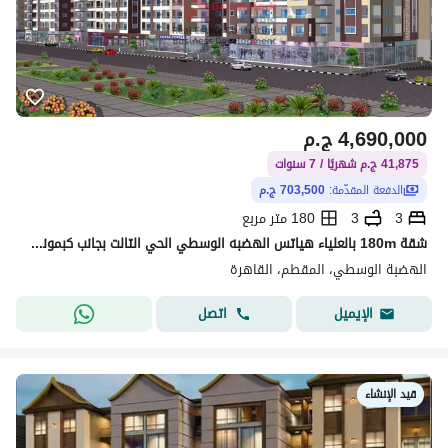
4,690,000
ج.م
41,875 ج.م شهريًا / 7 سنوات
الدفعة المقدّمة:
703,500 ج.م
3
3
180 متر مربع
شقة 180m بالعلياء هياتس الهضبه الوسطي الحي التالت بجانب كبموند حيه و قريب من نادي Ezy Sport
الهضبة الوسطي، المقطم، القاهرة
اتصل
الإيميل
قيد الإنشاء