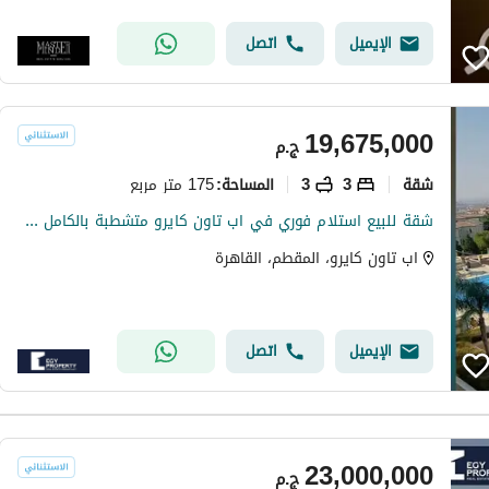
الإيميل
اتصل
19,675,000
ج.م
شقة
3
3
175 متر مربع
المساحة
:
شقة للبيع استلام فوري في اب تاون كايرو متشطبة بالكامل كورنر بفيو مميز
اب تاون كايرو، المقطم، القاهرة
الإيميل
اتصل
23,000,000
ج.م