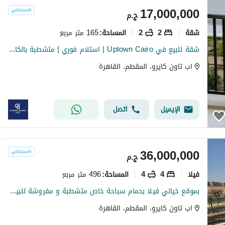
17,000,000
ج.م
شقة
2
2
165 متر مربع
المساحة
:
شقة للبيع في Uptown Cairo | استلام فوري | متشطبة بالكامل | تكييفات | دور أرضي بموقع مميز
اب تاون كايرو، المقطم، القاهرة
الإيميل
اتصل
36,000,000
ج.م
فیلا
4
4
496 متر مربع
المساحة
:
بموقع خيالي فيلا بحمام سباحة خاص متشطبة و مفروشة للبيع في Uptown Cairo - القاهرة الجديدة
اب تاون كايرو، المقطم، القاهرة