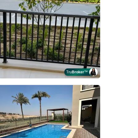
Tru
Broker
™