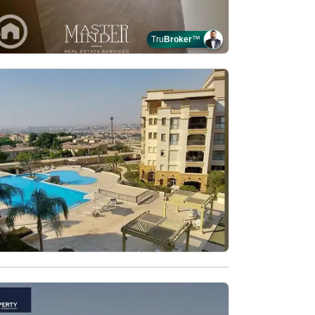
Tru
Broker
™