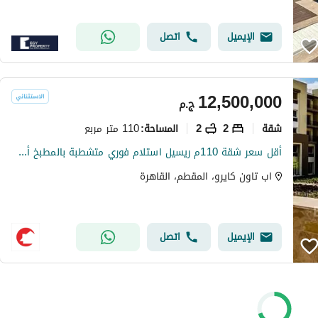
الإيميل
اتصل
12,500,000
ج.م
شقة
2
2
110 متر مربع
المساحة
:
أقل سعر شقة 110م ريسيل استلام فوري متشطبة بالمطبخ أب تاون كايرو Aroura Uptown Cairo
اب تاون كايرو، المقطم، القاهرة
الإيميل
اتصل