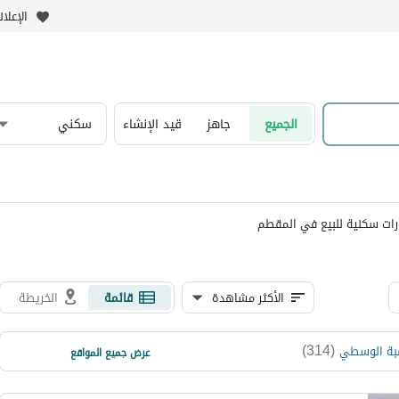
الإعلا
الجميع
جاهز
قيد الإنشاء
سكني
رات سكنية للبيع في المقطم
الأكثر مشاهدة
قائمة
الخريطة
)
63
(
)
314
(
بة الوسطي
ذا نوفليست
عرض جميع المواقع
)
20
(
9 سايد بانوراما