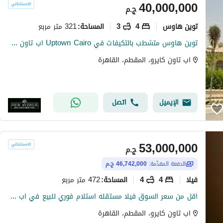
40,000,000
ج.م
توين هاوس
4
3
321 متر مربع
المساحة
:
توين هاوس متشطب بالتكيفات في Uptown Cairo اب تاون كايرو في مرحله levana ليفانا موقع مميز يطل علي النادي استلام فوري
اب تاون كايرو، المقطم، القاهرة
الإيميل
اتصل
53,000,000
ج.م
الدفعة المقدّمة:
46,742,000 ج.م
فیلا
4
4
472 متر مربع
المساحة
:
اقل من سعر السوق فيلا مستقله استلام فوري للبيع في اب تاون اقساط حتي 2028
اب تاون كايرو، المقطم، القاهرة