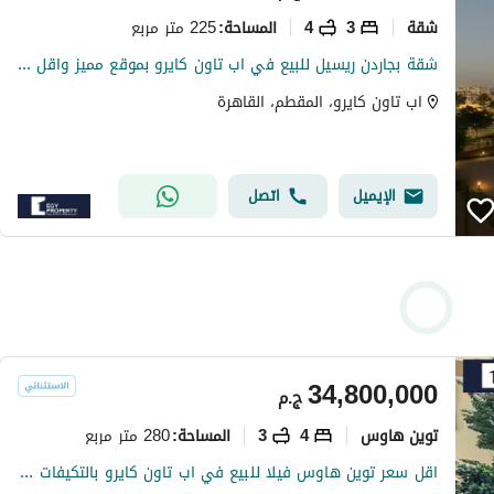
شقة
3
4
225 متر مربع
المساحة
:
شقة بجاردن ريسيل للبيع في اب تاون كايرو بموقع مميز واقل سعر متر
اب تاون كايرو، المقطم، القاهرة
الإيميل
اتصل
34,800,000
ج.م
توين هاوس
4
3
280 متر مربع
المساحة
:
اقل سعر توين هاوس فيلا للبيع في اب تاون كايرو بالتكيفات والمطبخ استلام فوري