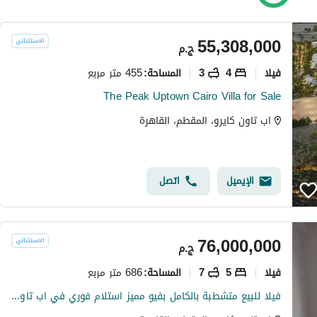
55,308,000
ج.م
فیلا
4
3
455 متر مربع
المساحة
:
The Peak Uptown Cairo Villa for Sale
اب تاون كايرو، المقطم، القاهرة
الإيميل
اتصل
76,000,000
ج.م
فیلا
5
7
686 متر مربع
المساحة
:
فيلا للبيع متشطبة بالكامل بفيو مميز استلام فوري في اب تاون كايرو - المقطم Uptown Cairo