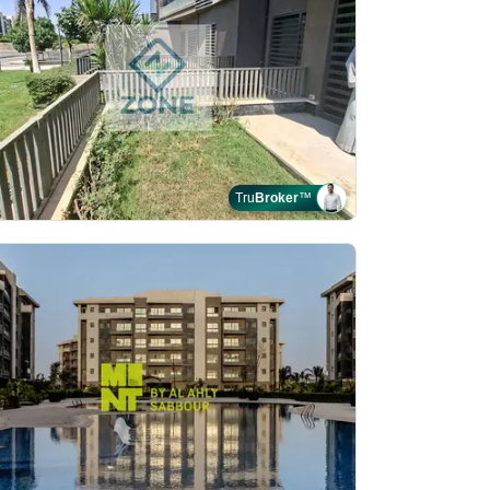
Tru
Broker
™