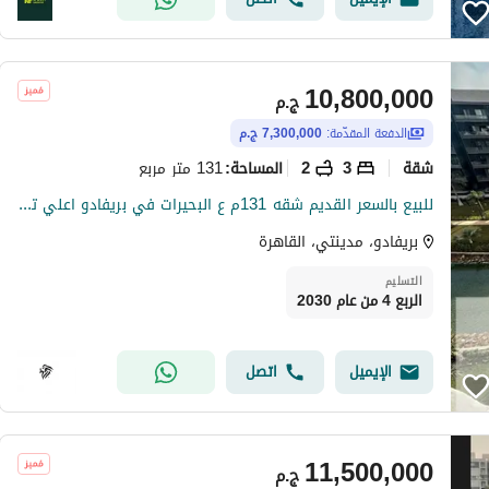
10,800,000
ج.م
الدفعة المقدّمة:
7,300,000 ج.م
شقة
3
2
131 متر مربع
المساحة
:
للبيع بالسعر القديم شقه 131م ع البحيرات في بريفادو اعلي تميز باقل اجمالي عقد بحري - بالجراج
بريفادو، مدينتي، القاهرة
التسليم
الربع 4 من عام 2030
الإيميل
اتصل
11,500,000
ج.م