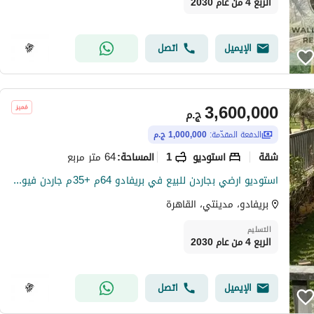
الربع 4 من عام 2030
الإيميل
اتصل
3,600,000
ج.م
الدفعة المقدّمة:
1,000,000 ج.م
شقة
استوديو
1
64 متر مربع
المساحة
:
استوديو ارضي بجاردن للبيع في بريفادو 64م +35م جاردن فيو جاردن استلام شهور امام الشانزليزيه اقل اجمالي عقد
بريفادو، مدينتي، القاهرة
التسليم
الربع 4 من عام 2030
الإيميل
اتصل