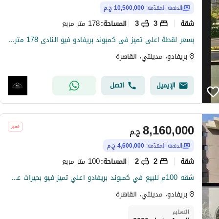
الدفعة المقدّمة:
10,500,000 ج.م
شقة
3
3
178 متر مربع
المساحة
:
بسعر لقطة اعلى تميز فى كمبوند بريفادو فيو النادى 178 متر استلام فورى اول سكن سعر مميز جدا جراج خاص اسفل العمارة دور متكرر
بريفادو، مدينتي، القاهرة
الإيميل
اتصل
8,160,000
ج.م
الدفعة المقدّمة:
4,600,000 ج.م
شقة
2
2
100 متر مربع
المساحة
:
شقه 100م للبيع في كمبوند بريفادو اعلي تميز فيو بحيرات عقد قديم بالجراج طرفيه بحري
بريفادو، مدينتي، القاهرة
التسليم