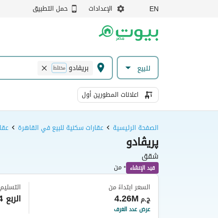
الإعدادات
حمل التطبيق
EN
بريفادو
للبيع
مختلط
اعلانات المطورين أول
الصفحة الرئيسية
عقارات سكنية للبيع في القاهرة
عقا
پريڤادو
شقق
•
من
قيد الإنشاء
السعر ابتداءً من
التسليم
4.26M
الربع 4 من عام 2030
ج.م
عرض عدد الغرف