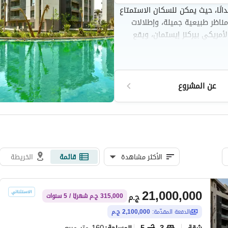
يدو مجتمع حصري في مدينتي، يمتد على 276 فدانًا، حيث يمكن للسكان الاستمتاع
مناظر طبيعية جميلة، وإطلالات
أمريكي بيركنز إيستمان، ويقع
 بريفايدو للسكان الوصول بسهولة
عة المتاحة في مدينتي.
عن المشروع
الأكثر مشاهدة
قائمة
الخريطة
21,000,000
ج.م
315,000 ج.م شهريًا / 5 سنوات
الدفعة المقدّمة:
2,100,000 ج.م
شقة
3
5
160 متر مربع