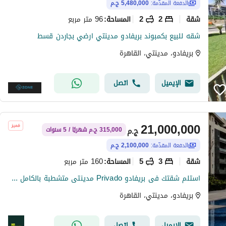
الدفعة المقدّمة:
5,480,000 ج.م
شقة
2
2
96 متر مربع
المساحة
:
شقه للبيع بكمبوند بريفادو مدينتي ارضي بجاردن قسط
بريفادو، مدينتي، القاهرة
الإيميل
اتصل
21,000,000
ج.م
315,000 ج.م شهريًا / 5 سنوات
الدفعة المقدّمة:
2,100,000 ج.م
شقة
3
5
160 متر مربع
المساحة
:
استلم شقتك فى بريفادو Privado مدينتى متشطبة بالكامل 160 متر فيو حمام سباحة 3 غرف نوم ماستر.
بريفادو، مدينتي، القاهرة
الإيميل
اتصل