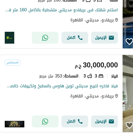
المساحة
:
استلم شقتك فى بريفادو مدينتى متشطبة بالكامل 160 متر فيو حمام سباحة 3 غرف نوم ماستر.
بريفادو، مدينتي، القاهرة
الإيميل
اتصل
30,000,000
ج.م
فیلا
3
3
353 متر مربع
المساحة
:
فيلا فاخره للبيع مدينتى توين هاوس بالمطبخ وتكييفات خالصة تشطيبات سوبر لوكس النموذج المرغوب دايما بمدينتي
بريفادو، مدينتي، القاهرة
الإيميل
اتصل