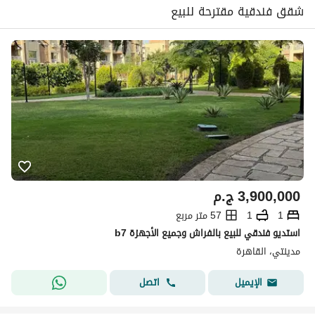
شقق فندقية مقترحة للبيع
3,900,000
ج.م
1
1
57 متر مربع
استديو فندقي للبيع بالفراش وجميع الأجهزة b7
مدينتي، القاهرة
اتصل
الإيميل