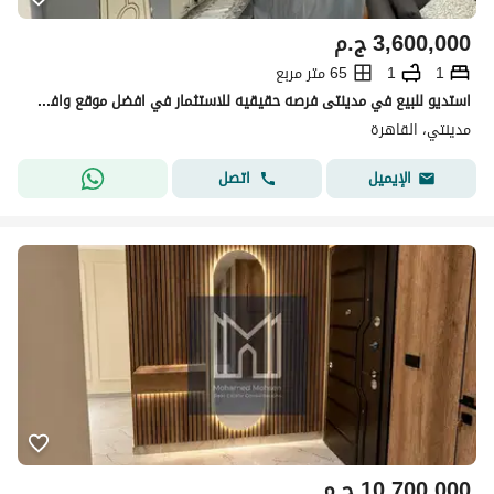
3,600,000
ج.م
1
1
65 متر مربع
استديو للبيع في مدينتى فرصه حقيقيه للاستثمار في افضل موقع وافضل تشطيب وفيو مفتوح وخطوط من الخدمات بعائد شهرى ممتاز جدا فرصه لن تعوض
مدينتي، القاهرة
اتصل
الإيميل
10,700,000
ج.م