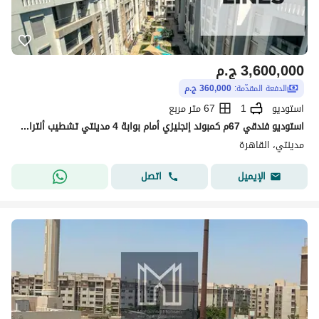
3,600,000
ج.م
الدفعة المقدّمة:
360,000 ج.م
استوديو
1
67 متر مربع
استوديو فندقي 67م كمبوند إنجليزي أمام بوابة 4 مدينتي تشطيب ألترا سوبر لوكس مقدم 10%
مدينتي، القاهرة
اتصل
الإيميل