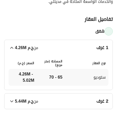
والخدمات الواسعة المتاحة في مدينتي.
تفاصيل العقار
شقق
1 غرف
من
ج.م
4.26M
المساحة (متر
نوع العقار
السعر (
ج.م
)
مربع)
4.26M - 
ستوديو
65 - 70
5.02M
2 غرف
من
ج.م
5.44M
المساحة (متر
نوع العقار
السعر (
ج.م
)