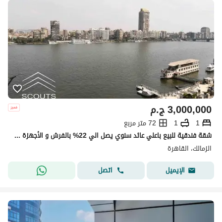
3,000,000
ج.م
1
1
72 متر مربع
شقة فندقية للبيع باعلي عائد سنوي يصل الي 22% بالفرش و الأجهزة استلام قريب جاهز للمعاينة بالتقسيط علي اطول فترة سداد علي كورنيش النيل بجوار هيلتون
الزمالك، القاهرة
اتصل
الإيميل