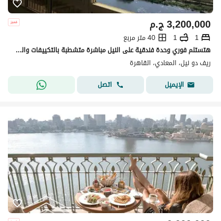
3,200,000
ج.م
1
1
40 متر مربع
هتستلم فوري وحدة فندقية على النيل مباشرة متشطبة بالتكييفات والفرش واجهزة samsung داخل برج على كورنيش المعادي فيو بحري reve du nil
ريف دو نيل، المعادي، القاهرة
اتصل
الإيميل