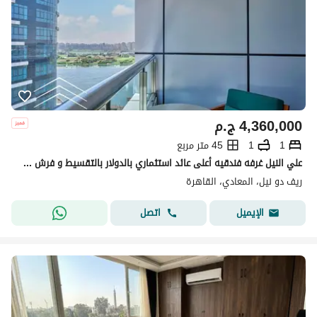
4,360,000
ج.م
1
1
45 متر مربع
علي النيل غرفه فندقيه أعلى عائد استثماري بالدولار بالتقسيط و فرش والاجهزه والتكيفات اقل سعر بجوار فندق هيلتون فيو الاهرامات ديركت علي كورنيش المعادي
ريف دو نيل، المعادي، القاهرة
اتصل
الإيميل