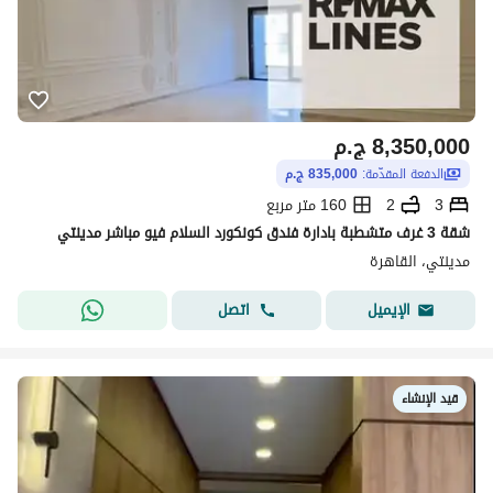
8,350,000
ج.م
الدفعة المقدّمة:
835,000 ج.م
3
2
160 متر مربع
شقة 3 غرف متشطبة بادارة فندق كونكورد السلام فيو مباشر مدينتي
مدينتي، القاهرة
اتصل
الإيميل
قيد الإنشاء