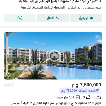
استثمر في غرفة فندقية مفروشة بأميز تاور على بن زايد مباشرة.
محور محمد بن زايد الجنوبى، العاصمة الإدارية الجديدة، القاهرة
اتصل
الإيميل
7,500,000
ج.م
الدفعة المقدّمة:
750,000 ج.م
3
3
151 متر مربع
للبيع شقة فندقية هاي سوبر لوكس مع ادارة تشغيل فندقية أمام مدينتي مباشرة علي طريق مصر اسماعيلية الشروق