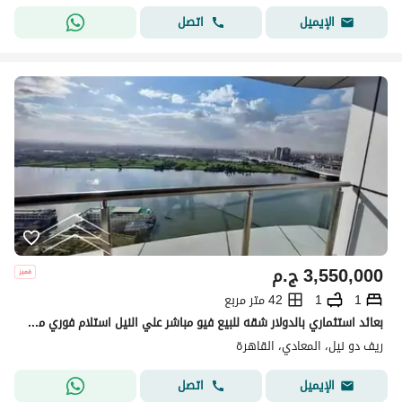
اتصل
الإيميل
3,550,000
ج.م
1
1
42 متر مربع
بعائد استثماري بالدولار شقه للبيع فيو مباشر علي النيل استلام فوري متشطبه بالفرش والتكيفات في المعادي علي كورنيش النيل بجوار وسط البلد al maadi
ريف دو نيل، المعادي، القاهرة
اتصل
الإيميل