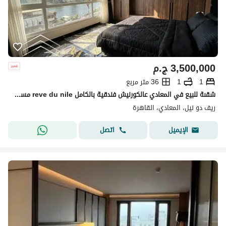
3,500,000
ج.م
1
1
36 متر مربع
شقىة للبيع في المعادي عالكورنيش فندقية بالكامل reve du nile مساحة مميزة برايم لوكيشن بجوار هيلتون المعادي استثمار حقيقي
ريف دو نيل، المعادي، القاهرة
اتصل
الإيميل