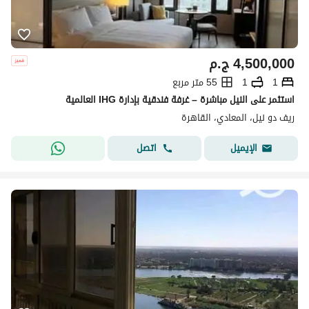
4,500,000
ج.م
1
1
55 متر مربع
استثمر على النيل مباشرة – غرفة فندقية بإدارة IHG العالمية
ريف دو نيل، المعادي، القاهرة
اتصل
الإيميل