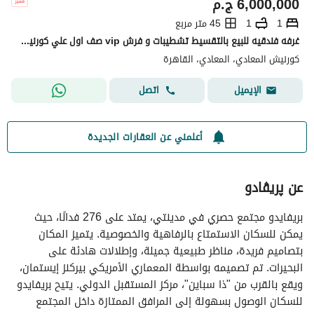
6,000,000
ج.م
1
1
45 متر مربع
غرفه فندقيه للبيع بالتقسيط تشطيبات و فرش vip صف اول علي كورنيش النيل (بعائــد ايجار ثابت ) فيو الاهرامات ديركت علي كورنيش المعادي
كورنيش المعادي، المعادي، القاهرة
اتصل
الإيميل
أعلمني عن العقارات الجديدة
عن پريڤادو
بريفايدو مجتمع حصري في مدينتي، يمتد على 276 فدانًا، حيث
يمكن للسكان الاستمتاع بالرفاهية والخصوصية. يتميز المكان
بتصاميم فريدة، مناظر طبيعية جميلة، وإطلالات هادئة على
البحيرات. تم تصميمه بواسطة المعماري الأمريكي بيركنز إيستمان،
ويقع بالقرب من "ذا سباين"، مركز المستقبل الدولي. يتيح بريفايدو
للسكان الوصول بسهولة إلى المرافق الممتازة داخل المجتمع