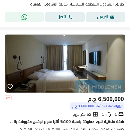
طريق الشروق، المنطقة السادسة، مدينة الشروق، القاهرة
اتصل
الإيميل
6,500,000
ج.م
الدفعة المقدّمة:
1,600,000 ج.م
1
1
52 متر مربع
شقة فندقية للبيع مملوكة بنسبة 100% ألترا سوبر لوكس مفروشة بالكامل بإطلالة على البحيرات واللاند سكيب فيفث سكوير مراسم Fifth square Al Marasem
كومباوند فيفث سكوير، التجمع الخامس، القاهرة الجديدة، القاهرة