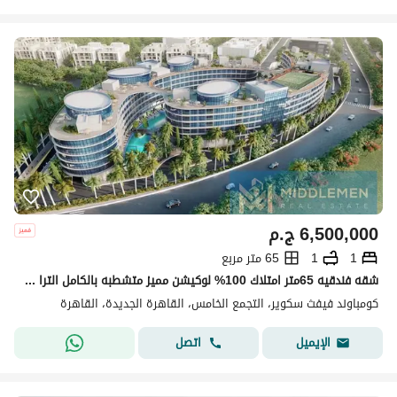
6,500,000
ج.م
1
1
65 متر مربع
شقه فندقيه 65متر امتلاك 100% لوكيشن مميز متشطبه بالكامل الترا سوبر لوكس جاهزه للاستلام المراسم ليك ريزيدنس القاهره الجديده Marasem Lake Residence
كومباوند فيفث سكوير، التجمع الخامس، القاهرة الجديدة، القاهرة
اتصل
الإيميل