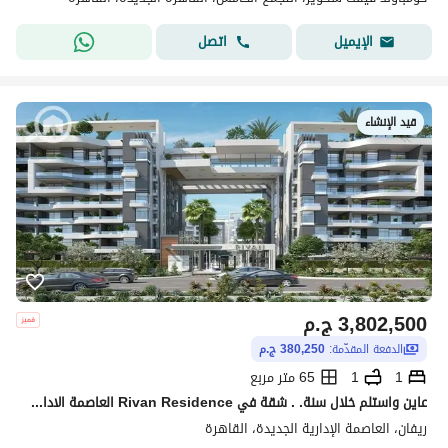
اتصل
الإيميل
قيد الإنشاء
3,802,500
ج.م
الدفعة المقدّمة:
380,250 ج.م
1
1
65 متر مربع
عاين واستلم خلال سنة. . شقة في Rivan Residence العاصمة الادارية بخصم حتى 40% لفترة محدودة
ريفان، العاصمة الإدارية الجديدة، القاهرة