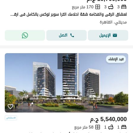
3
3
170 متر مربع
لعشاق الرقى والفخامه شقة احلامك الترا سوبر لوكس بالكامل فى ارقى واميز مراحل مدينتى بفيو ولا اروع
مدينتي، القاهرة
اتصل
الإيميل
قيد الإنشاء
5,540,000
ج.م
1
1
58 متر مربع