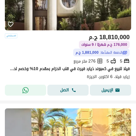
18,810,000
ج.م
176,000 ج.م شهريًا / 9 سنوات
الدفعة المقدّمة:
1,881,000 ج.م
5
5
276 متر مربع
فيلا للبيع في كمبوند ذيارد فيرت في قلب الحزام بمقدم 10% وخصم لحد 20 %
زيارد فيلا، 6 اكتوبر، الجيزة
اتصل
الإيميل