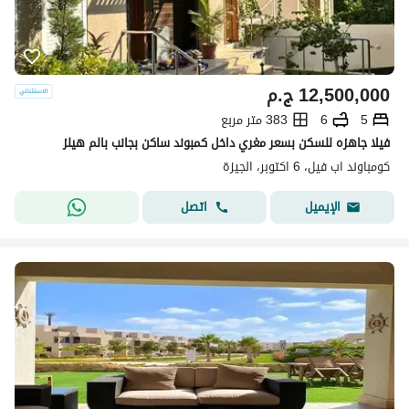
12,500,000
ج.م
5
6
383 متر مربع
فيلا جاهزه للسكن بسعر مغري داخل كمبوند ساكن بجانب بالم هيلز
كومباوند اب فيل، 6 اكتوبر، الجيزة
اتصل
الإيميل