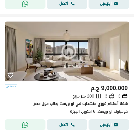
اتصل
الإيميل
9,000,000
ج.م
3
3
200 متر مربع
شقة أستلام فوري متشطبه في او ويست بجانب مول مصر
كومباوند او ويست، 6 اكتوبر، الجيزة
اتصل
الإيميل