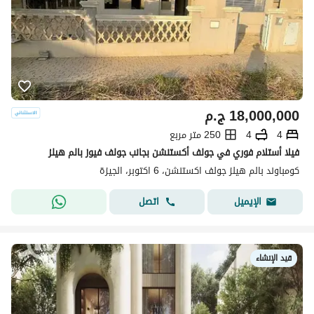
18,000,000
ج.م
4
4
250 متر مربع
فيلا أستلام فوري في جولف أكستنشن بجانب جولف فيوز بالم هيلز
كومباوند بالم هيلز جولف اكستنشن، 6 اكتوبر، الجيزة
اتصل
الإيميل
قيد الإنشاء