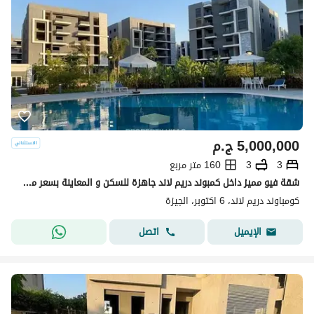
5,000,000
ج.م
3
3
160 متر مربع
شقة فيو مميز داخل كمبوند دريم لاند جاهزة للسكن و المعاينة بسعر مش موجود في الماركت
كومباوند دريم لاند، 6 اكتوبر، الجيزة
اتصل
الإيميل