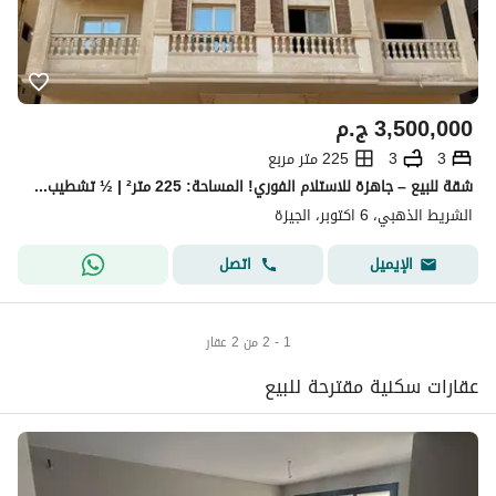
3,500,000
ج.م
3
3
225 متر مربع
شقة للبيع – جاهزة للاستلام الفوري! المساحة: 225 متر² | ½ تشطيب الموقع: عمارة فاخرة بالشريط الذهبي، مطل على كمبوند Garden Hills، مدينة 6 أكت
الشريط الذهبي، 6 اكتوبر، الجيزة
اتصل
الإيميل
1 - 2 من 2 عقار
عقارات سكنية مقترحة للبيع