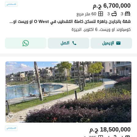
6,700,000
ج.م
3
3
60 متر مربع
شقة بالجاردن جاهزة للسكن كاملة التشطيب في O West او ويست اوراسكوم بالقرب من بيفرلي هيلز
كومباوند او ويست، 6 اكتوبر، الجيزة
اتصل
الإيميل
18,500,000
ج.م