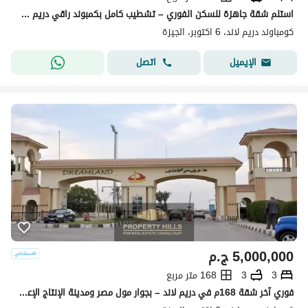
استلم شقة جاهزة للسكن الفوري – تشطيب كامل بكمبوند راقي دريم لاند
كومباوند دريم لاند، 6 اكتوبر، الجيزة
اتصل
الإيميل
5,000,000
ج.م
3
3
168 متر مربع
فوري آخر شقة 168م في دريم لاند – بجوار مول مصر ومدينة الإنتاج الإعلامي