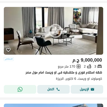
9,000,000
ج.م
3
2
170 متر مربع
شقه استلام فورى و متشطبه فى او ويست امام مول مصر
كومباوند او ويست، 6 اكتوبر، الجيزة
اتصل
الإيميل