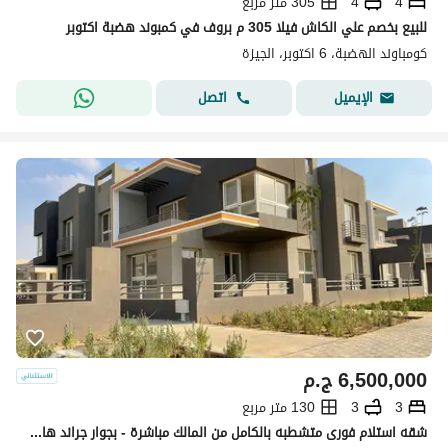
4
4
305 متر مربع
للبيع بخصم علي الكاش فيلا 305 م بروف في كمبوند هضبة اكتوبر
كومباوند الهضبة، 6 اكتوبر، الجيزة
اتصل
الإيميل
6,500,000
ج.م
3
3
130 متر مربع
شقه استلام فورى متشطبه بالكامل من المالك مباشرة - بجوار جراند هايتس