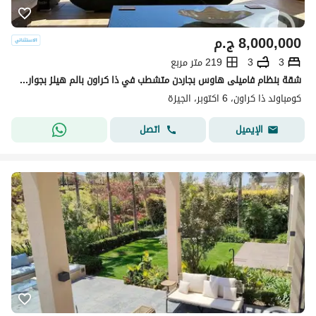
8,000,000
ج.م
3
3
219 متر مربع
شقة بنظام فاميلى هاوس بجاردن متشطب في ذا كراون بالم هيلز بجوار نيو جيزه و سيتي فيو و سوان ليك ويست و اركان بلازا الشيخ زايد
كومباوند ذا كراون، 6 اكتوبر، الجيزة
اتصل
الإيميل