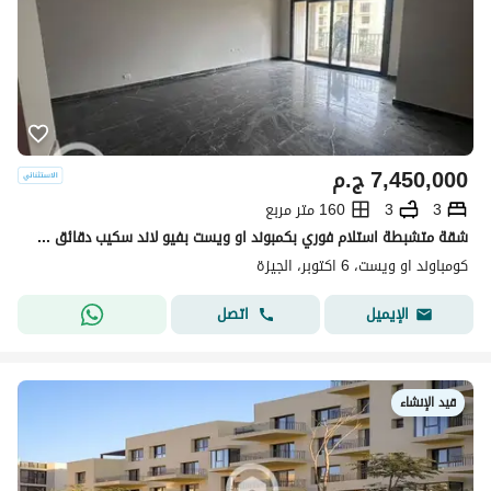
7,450,000
ج.م
3
3
160 متر مربع
شقة متشبطة استلام فوري بكمبوند او ويست بفيو لاند سكيب دقائق من مول العرب ومول مصر
كومباوند او ويست، 6 اكتوبر، الجيزة
اتصل
الإيميل
قيد الإنشاء