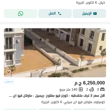
كيان، 6 اكتوبر، الجيزة
اتصل
الإيميل
6,250,000
ج.م
3
2
140 متر مربع
اقل سعر 3 غرف متشطبه - كورنر فيو مفتوح -ريسيل - ماونتن فيو اى سيتى اكتوبر
كومباوند ماونتن فيو اى سيتي، 6 اكتوبر، الجيزة