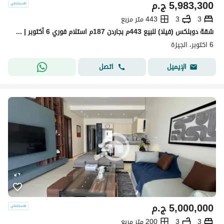
5,983,300
ج.م
3
3
443 متر مربع
شقة دوبلكس (فيلا) للبيع 443م بجاردن 187م استلام فوري 6 أكتوبر | تطل على كومباوند جنة
6 اكتوبر، الجيزة
اتصل
الإيميل
5,000,000
ج.م
3
3
200 متر مربع