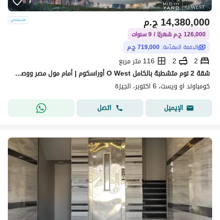
14,380,000
ج.م
126,000 ج.م شهريًا / 9 سنوات
الدفعة المقدّمة:
719,000 ج.م
2
2
116 متر مربع
شقة 2 نوم متشطبة بالكامل O West أوراسكوم | أمام مول مصر ووصلة دهشور مباشرة | مقدم 719 ألف وتقسيط 9 سنوات | استثمار وسكن راقي بـ 14.3M بمتوسط شهري 126
كومباوند او ويست، 6 اكتوبر، الجيزة
اتصل
الإيميل