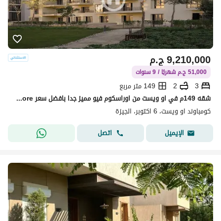
9,210,000
ج.م
51,000 ج.م شهريًا / 9 سنوات
3
2
149 متر مربع
شقه 149م في او ويست من اوراسكوم فيو مميز جدا بافضل سعر core مرحله o west
كومباوند او ويست، 6 اكتوبر، الجيزة
اتصل
الإيميل