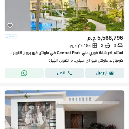
5,568,796
ج.م
3
3
185 متر مربع
استلم اخر شقة فوري علي Central Park في ماونتن فيو بجوار اكتوبر بلازا سوديك امام City Walk و قصر الكبابجي
كومباوند ماونتن فيو اى سيتي، 6 اكتوبر، الجيزة
اتصل
الإيميل