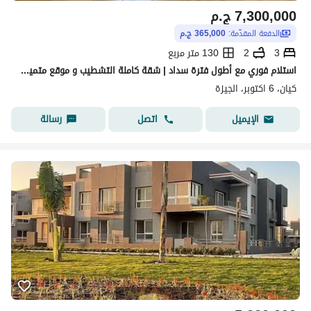
7,300,000
ج.م
الدفعة المقدّمة:
365,000 ج.م
3
2
130 متر مربع
استلام فوري مع أطول فترة سداد | شقة كاملة التشطيب و موقع متميز على الاندسكيب ومساحات خضراء | قريب من كل الخدمات
كيان، 6 اكتوبر، الجيزة
اتصل
رسالة
الإيميل