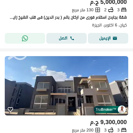
5,000,000
ج.م
3
2
130 متر مربع
شقة بجاردن استلام فورى من اركان بالم ( بدر الدين) فى قلب الشيخ زايد و دقائق من وصلة دهشور
كيان، 6 اكتوبر، الجيزة
اتصل
الإيميل
Tru
Broker
™
9,300,000
ج.م
3
3
200 متر مربع