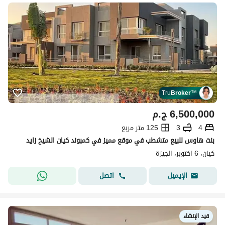
Tru
Broker
™
6,500,000
ج.م
4
3
125 متر مربع
بنت هاوس للبيع متشطب في موقع مميز في كمبوند كيان الشيخ زايد
كيان، 6 اكتوبر، الجيزة
اتصل
الإيميل
قيد الإنشاء