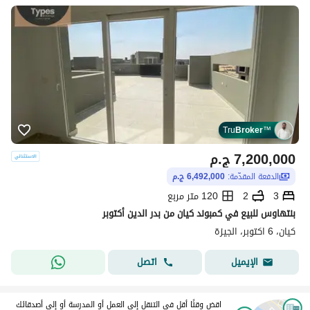
Tru
Broker
™
7,200,000
ج.م
الدفعة المقدّمة:
6,492,000 ج.م
3
2
120 متر مربع
بنتهاوس للبيع في كمبوند كيان من بدر الدين أكتوبر
كيان، 6 اكتوبر، الجيزة
اتصل
الإيميل
اقض وقتًا أقل في التنقل إلى العمل أو المدرسة أو إلى أصدقائك