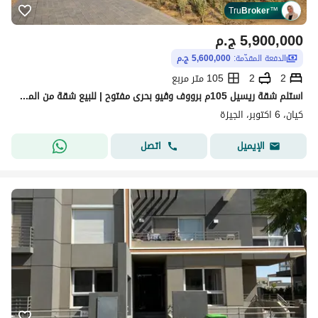
Tru
Broker
™
5,900,000
ج.م
الدفعة المقدّمة:
5,600,000 ج.م
2
2
105 متر مربع
استلم شقة ريسيل 105م برووف وڤيو بحرى مفتوح | للبيع شقة من المالك فى كيان Kayan | المتبقى مبلغ بسيط
كيان، 6 اكتوبر، الجيزة
اتصل
الإيميل