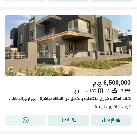
6,500,000
ج.م
3
3
130 متر مربع
شقه استلام فورى متشطبه بالكامل من المالك مباشرة - بجوار جراند هايتس
كيان، 6 اكتوبر، الجيزة
اتصل
الإيميل