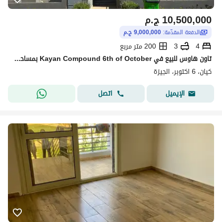
10,500,000
ج.م
الدفعة المقدّمة:
9,000,000 ج.م
4
3
200 متر مربع
تاون هاوس للبيع في Kayan Compound 6th of October بمساحه 200م مباني و 150م أرض
كيان، 6 اكتوبر، الجيزة
اتصل
الإيميل