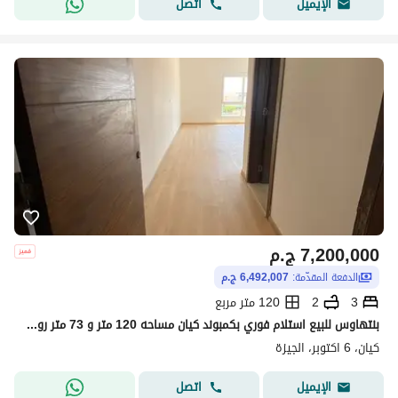
اتصل
الإيميل
7,200,000
ج.م
الدفعة المقدّمة:
6,492,007 ج.م
3
2
120 متر مربع
بنتهاوس للبيع استلام فوري بكمبوند كيان مساحه 120 متر و 73 متر رووف يوجد في غرفه 3 غرف 2 حمام متشطب بالكامل يوجد اسانسير
كيان، 6 اكتوبر، الجيزة
اتصل
الإيميل