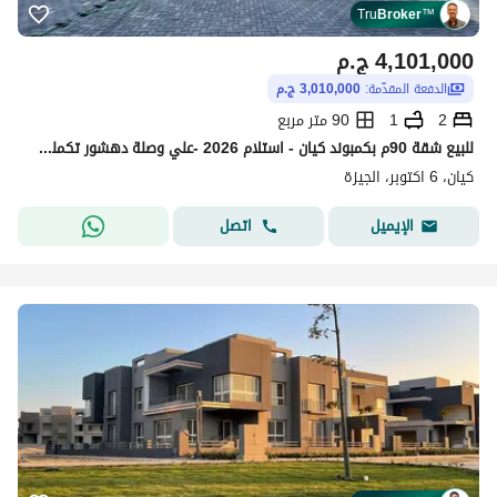
Tru
Broker
™
4,101,000
ج.م
الدفعة المقدّمة:
3,010,000 ج.م
2
1
90 متر مربع
للبيع شقة 90م بكمبوند كيان - استلام 2026 -علي وصلة دهشور تكملة اقساط بسعر مميز
كيان، 6 اكتوبر، الجيزة
اتصل
الإيميل