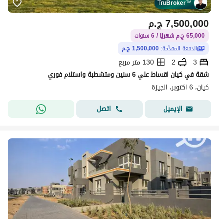
Tru
Broker
™
7,500,000
ج.م
65,000 ج.م شهريًا / 6 سنوات
الدفعة المقدّمة:
1,500,000 ج.م
3
2
130 متر مربع
شقة في كيان اقساط علي 6 سنين ومتشطبة واستلام فوري
كيان، 6 اكتوبر، الجيزة
اتصل
الإيميل