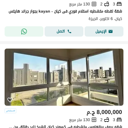
3
2
130 متر مربع
شقة لقطه متشطبه استلام فوري فى كيان - kayan بجوار جراند هايتس
كيان، 6 اكتوبر، الجيزة
اتصل
الإيميل
8,000,000
ج.م
3
2
130 متر مربع
شقه بروف بينتهاوس متشطبه في كمبوند كيان الشيخ زايد دقائق من مول العرب