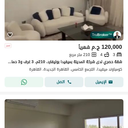
Tru
Broker
™
120,000
ج.م
شهرياً
3
4
210 متر مربع
شقة حصري لدى شركة المدينة بميفيدا بوليفارد، 210م، 3 غرف و3 حمامات، غرفة مربية، فرش راقي، جاهزة للسكن، اتصل الآن للحجز
كومباوند ميفيدا، التجمع الخامس، القاهرة الجديدة، القاهرة
اتصل
الإيميل