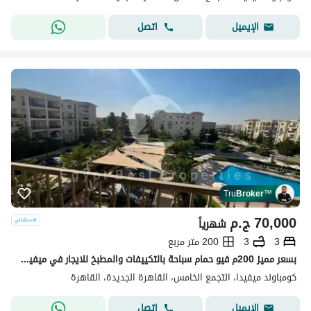
اتصل
الإيميل
Tru
Broker
™
70,000
ج.م
شهرياً
3
3
200 متر مربع
بسعر مميز 200م فيو حمام سباحة بالتكييفات والمطبخ للايجار في ميفيدا فيوز جولدن سكوير Mivida Avenues
كومباوند ميفيدا، التجمع الخامس، القاهرة الجديدة، القاهرة
اتصل
الإيميل