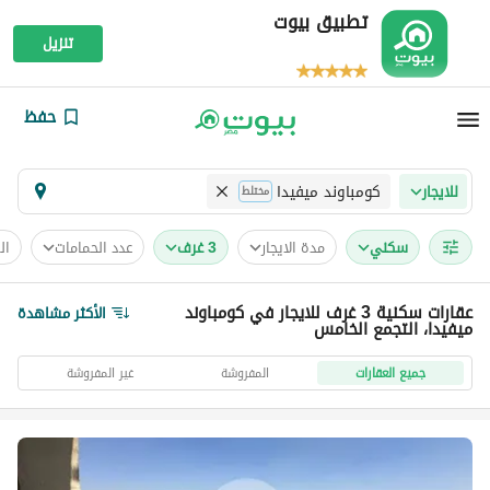
تطبيق بيوت
تنزيل
حفظ
كومباوند ميفيدا
للايجار
مختلط
سكني
مدة الايجار
3 غرف
عدد الحمامات
ال
عقارات سكنية 3 غرف للايجار في كومباوند
الأكثر مشاهدة
ميفيدا، التجمع الخامس
جميع العقارات
المفروشة
غير المفروشة