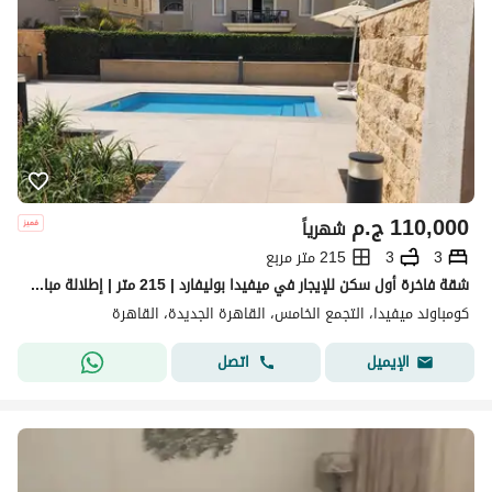
110,000
ج.م
شهرياً
3
3
215 متر مربع
شقة فاخرة أول سكن للإيجار في ميفيدا بوليفارد | 215 متر | إطلالة مباشرة على البحيرة والنافورة | القاهرة الجديدة mivida new cairo
كومباوند ميفيدا، التجمع الخامس، القاهرة الجديدة، القاهرة
اتصل
الإيميل