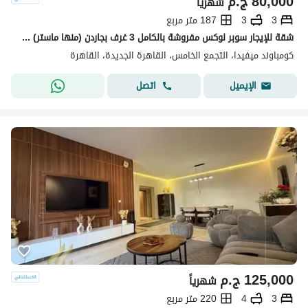
80,000
ج.م
شهرياً
3
3
187 متر مربع
شقة للإيجار سوبر لوكس مفروشة بالكامل 3 غرف بجاردن (منها ماستر) في ميفيدا التجمع الخامس Mivida New Cairo 5th Settlement
كومباوند ميفيدا، التجمع الخامس، القاهرة الجديدة، القاهرة
اتصل
الإيميل
125,000
ج.م
شهرياً
3
4
220 متر مربع