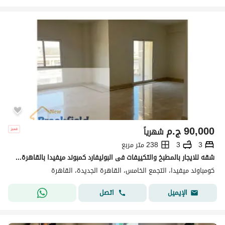
90,000
ج.م
شهرياً
3
3
238 متر مربع
شقه للايجار بالمطبخ والتكييفات فى البوليفارد كمبوند ميفيدا بالقاهرة الجديدة Luxury Apartment for Rent in Mivida New Cairo Move-In Ready with Kitchen
كومباوند ميفيدا، التجمع الخامس، القاهرة الجديدة، القاهرة
اتصل
الإيميل