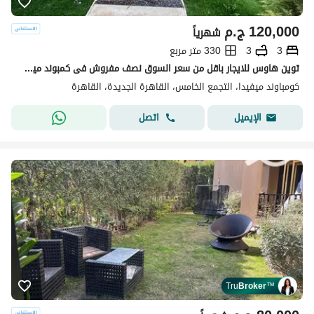
120,000
ج.م
شهرياً
3
3
330 متر مربع
توين هاوس للايجار باقل من سعر السوق نصف مفروش فى كمبوند ميفيدا التجمع الخامس القاهره الجديده
كومباوند ميفيدا، التجمع الخامس، القاهرة الجديدة، القاهرة
اتصل
الإيميل
Tru
Broker
™