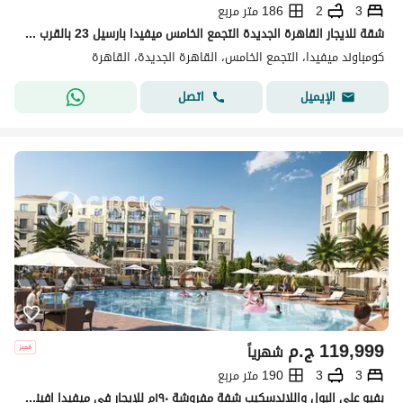
3
2
186 متر مربع
شقة للايجار القاهرة الجديدة التجمع الخامس ميفيدا بارسيل 23 بالقرب من الجامعة الأمريكية مطبخ وتكييفات جاهزة للسكن
كومباوند ميفيدا، التجمع الخامس، القاهرة الجديدة، القاهرة
اتصل
الإيميل
119,999
ج.م
شهرياً
3
3
190 متر مربع
بفيو علي البول واللاندسكيب شفة مفروشة ١٩٠م للإيجار في ميفيدا افينوس Mivida Avenues التجمع الخامس القاهرة الجديدة مباشرة على شارع التسعين بالقرب من AUC