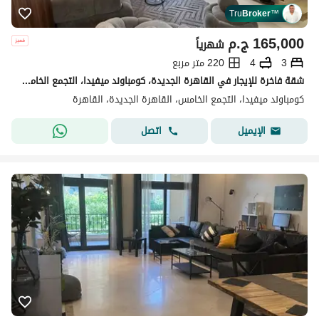
Tru
Broker
™
165,000
ج.م
شهرياً
3
4
220 متر مربع
شقة فاخرة للإيجار في القاهرة الجديدة، كومباوند ميفيدا، التجمع الخامس
كومباوند ميفيدا، التجمع الخامس، القاهرة الجديدة، القاهرة
اتصل
الإيميل