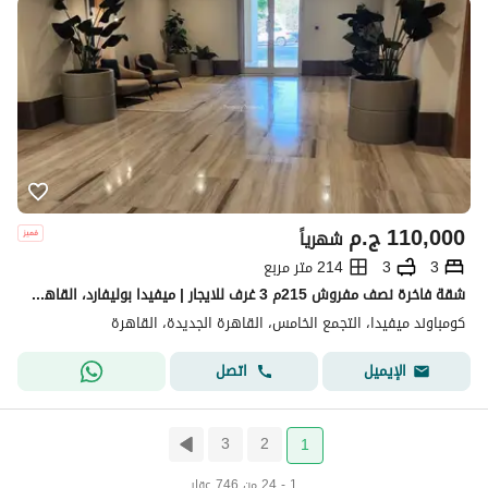
110,000
ج.م
شهرياً
3
3
214 متر مربع
شقة فاخرة نصف مفروش 215م 3 غرف للايجار | ميفيدا بوليفارد، القاهرة الجديدة
كومباوند ميفيدا، التجمع الخامس، القاهرة الجديدة، القاهرة
اتصل
الإيميل
3
2
1
1 - 24 من 746 عقار