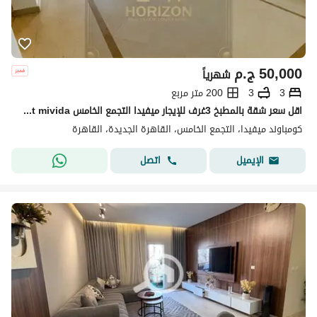
50,000
ج.م
شهرياً
3
3
200 متر مربع
اقل سعر شقة بالمطبخ 3غرف للإيجار ميفيدا التجمع الخامس apartment rent mivida
كومباوند ميفيدا، التجمع الخامس، القاهرة الجديدة، القاهرة
اتصل
الإيميل