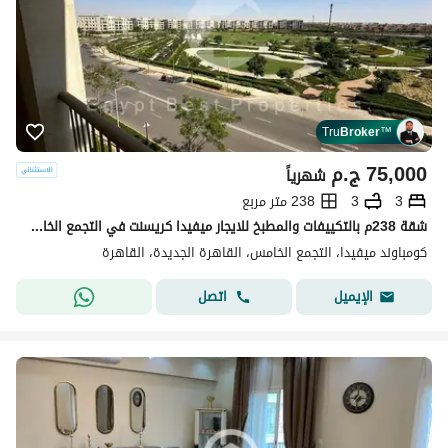
Tru
Broker
™
75,000
ج.م
شهرياً
3
3
238 متر مربع
شقة 238م بالتكييفات والمطبخ للايجار ميفيدا كريسنت في التجمع الخامس Mivida
كومباوند ميفيدا، التجمع الخامس، القاهرة الجديدة، القاهرة
اتصل
الإيميل