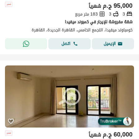
95,000
ج.م
شهرياً
3
3
183 متر مربع
شقة مفروشة للإيجار في كمبوند ميفيدا
كومباوند ميفيدا، التجمع الخامس، القاهرة الجديدة، القاهرة
اتصل
الإيميل
Tru
Broker
™
60,000
ج.م
شهرياً