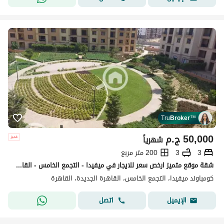
Tru
Broker
™
50,000
ج.م
شهرياً
3
3
200 متر مربع
شقة موقع متميز ارخص سعر للايجار في ميفيدا - التجمع الخامس - القاهرة الجديدة
كومباوند ميفيدا، التجمع الخامس، القاهرة الجديدة، القاهرة
اتصل
الإيميل