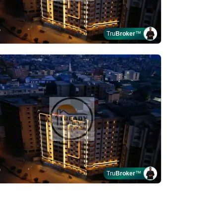
Tru
Broker
™
Tru
Broker
™