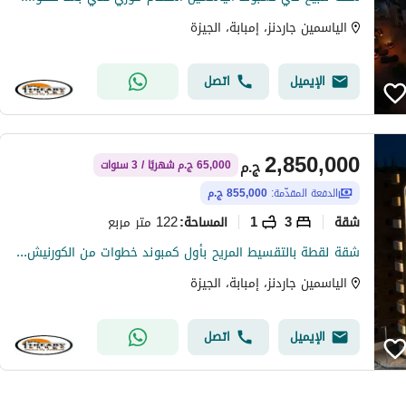
الياسمين جاردنز، إمبابة، الجيزة
الإيميل
اتصل
2,850,000
ج.م
65,000 ج.م شهريًا / 3 سنوات
الدفعة المقدّمة:
855,000 ج.م
شقة
3
1
122 متر مربع
المساحة
:
شقة لقطة بالتقسيط المريح بأول كمبوند خطوات من الكورنيش والمهندسين ووسط البلد والدقي
الياسمين جاردنز، إمبابة، الجيزة
الإيميل
اتصل