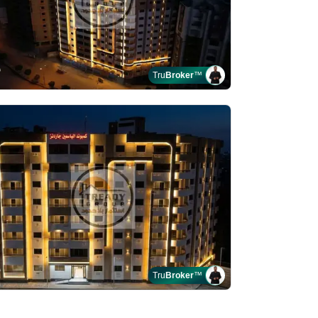
Tru
Broker
™
Tru
Broker
™