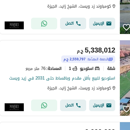
كومباوند زد ويست، الشيخ زايد، الجيزة
الإيميل
اتصل
5,338,012
ج.م
الدفعة المقدّمة:
2,559,797 ج.م
شقة
استوديو
1
76 متر مربع
المساحة
:
استوديو للبيع بأقل مقدم وباقساط حتى 2031 في زيد ويست
كومباوند زد ويست، الشيخ زايد، الجيزة
الإيميل
اتصل