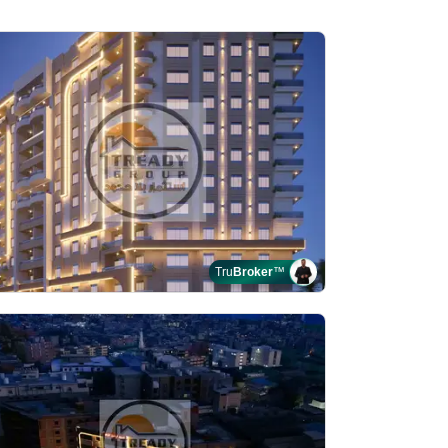
Tru
Broker
™