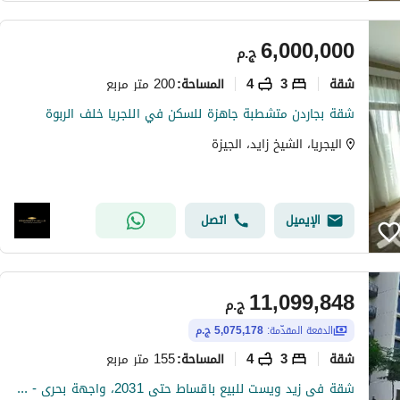
6,000,000
ج.م
شقة
3
4
200 متر مربع
المساحة
:
شقة بجاردن متشطبة جاهزة للسكن في اللجريا خلف الربوة
اليجريا، الشيخ زايد، الجيزة
الإيميل
اتصل
11,099,848
ج.م
الدفعة المقدّمة:
5,075,178 ج.م
شقة
3
4
155 متر مربع
المساحة
:
شقة فى زيد ويست للبيع باقساط حتى 2031، واجهة بحرى - متشطبة بالكامل