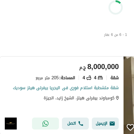
1 - 6 من 6 عقار
8,000,000
ج.م
شقة
4
4
205 متر مربع
المساحة
:
شقة متشطبة استلام فورى فى اليجريا بيفرلى هيلز سوديك
كومباوند بيفرلى هيلز، الشيخ زايد، الجيزة
الإيميل
اتصل