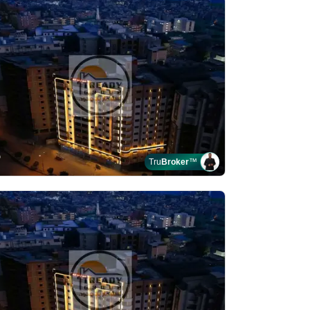
Tru
Broker
™