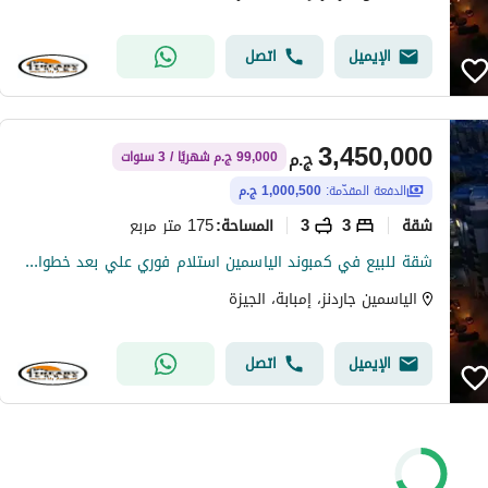
الإيميل
اتصل
3,450,000
ج.م
99,000 ج.م شهريًا / 3 سنوات
الدفعة المقدّمة:
1,000,500 ج.م
شقة
3
3
175 متر مربع
المساحة
:
شقة للبيع في كمبوند الياسمين استلام فوري علي بعد خطوات من وسط البلد وبجوار المهندسين والكورنيش بانظمة سداد مختلفة ومتنوعة
الياسمين جاردنز، إمبابة، الجيزة
الإيميل
اتصل