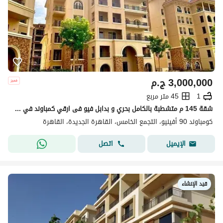
3,000,000
ج.م
1
45 متر مربع
شقة 145 م متشطبة بالكامل بحري و بدابل فيو فى ارقي كمباوند في قلب التجمع الخامس علي شارع التسعين و بجوار الجامعة الامريكية
كومباوند 90 أفينيو، التجمع الخامس، القاهرة الجديدة، القاهرة
اتصل
الإيميل
قيد الإنشاء