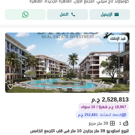
كومباوند تاج سيتي، التجمع الاول، القاهرة الجديدة، القاهرة
اتصل
الإيميل
قيد الإنشاء
2,528,813
ج.م
18,967 ج.م شهريًا / 10 سنوات
الدفعة المقدّمة:
252,881 ج.م
1
39 متر مربع
للبيع استوديو 39 متر بجاردن 10 متر فى قلب التجمع الخامس