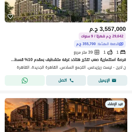
3,557,000
ج.م
29,642 ج.م شهريًا / 9 سنوات
الدفعة المقدّمة:
355,700 ج.م
1
1
39 متر مربع
فرصة استثمارية صعب تتكرر هتاخد غرفه متشطبف بمقدم 10% قسطك 88الف ف الكوارتر بس
ن لاين - نيست ريزيدنس، التجمع السادس، القاهرة الجديدة، القاهرة
اتصل
الإيميل
قيد الإنشاء