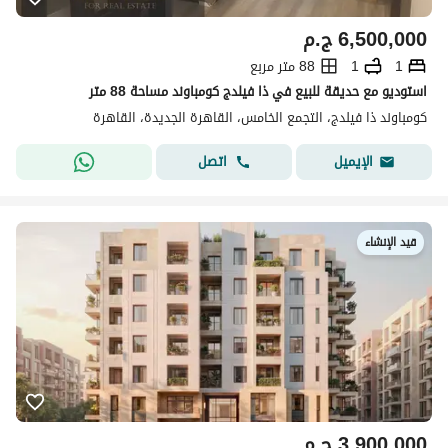
6,500,000
ج.م
1
1
88 متر مربع
استوديو مع حديقة للبيع في ذا فيلدج كومباوند مساحة 88 متر
كومباوند ذا فيلدج، التجمع الخامس، القاهرة الجديدة، القاهرة
اتصل
الإيميل
قيد الإنشاء
3,900,000
ج.م