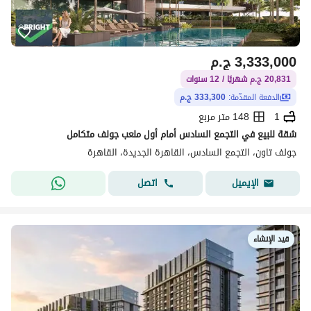
3,333,000
ج.م
20,831 ج.م شهريًا / 12 سنوات
الدفعة المقدّمة:
333,300 ج.م
1
148 متر مربع
شقة للبيع في التجمع السادس أمام أول ملعب جولف متكامل
جولف تاون، التجمع السادس، القاهرة الجديدة، القاهرة
اتصل
الإيميل
قيد الإنشاء