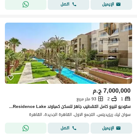
اتصل
الإيميل
7,000,000
ج.م
1
2
93 متر مربع
ستوديو للبيع كامل التشطيب جاهز للسكن كمباوند Swan Lake Residence Lake التجمع الاول القاهرة الجديدة
سوان ليك ريزيدينس، التجمع الاول، القاهرة الجديدة، القاهرة
اتصل
الإيميل