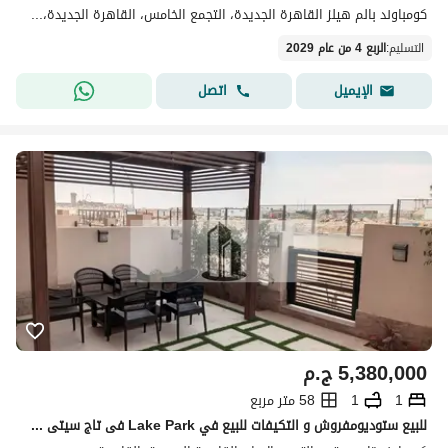
كومباوند بالم هيلز القاهرة الجديدة، التجمع الخامس، القاهرة الجديدة، القاهرة
التسليم
:
الربع 4 من عام 2029
اتصل
الإيميل
5,380,000
ج.م
1
1
58 متر مربع
للبيع ستوديومفروش و التكيفات للبيع في Lake Park فى تاج سيتى Taj City فى نيو كايرو