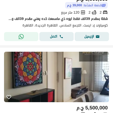
الدفعة المقدّمة:
39,000 ج.م
2
2
120 متر مربع
شقة بمقدم 39الف فقط ايوه ذي ماسمعت كده يعني مقدم 39الف وقسط على 100شهر توتال الغرفه 3.900. 000 فقققط مافيش اي دفعات سنوية تعالى اقولك التفاصيل
كومباوند زد ايست، التجمع السادس، القاهرة الجديدة، القاهرة
اتصل
الإيميل
5,500,000
ج.م