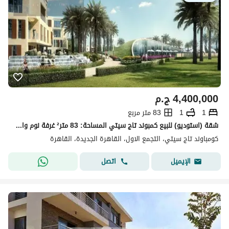
4,400,000
ج.م
1
1
83 متر مربع
شقة (استوديو) للبيع كمبوند تاج سيتي المساحة: 83 متر² غرفة نوم واحدة حمام واحد
كومباوند تاج سيتي، التجمع الاول، القاهرة الجديدة، القاهرة
اتصل
الإيميل