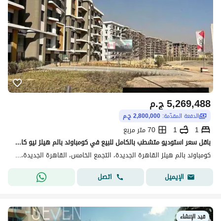
5,269,488
ج.م
الدفعة المقدّمة:
2,800,000 ج.م
1
1
70 متر مربع
باقل سعر استوديو متشطب بالكامل للبيع في كومباوند بالم هيلز نيو كايرو -موقع مميز جدا -استلام فوري
كومباوند بالم هيلز القاهرة الجديدة، التجمع الخامس، القاهرة الجديدة، القاهرة
اتصل
الإيميل
قيد الإنشاء