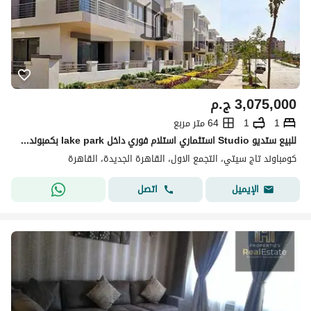
3,075,000
ج.م
1
1
64 متر مربع
للبيع ستديو Studio استثماري استلام فوري داخل lake park بكمبوند تاج سيتي TAJ CITY نيو كايرو أمام مطار القاهرة الدولي
كومباوند تاج سيتي، التجمع الاول، القاهرة الجديدة، القاهرة
اتصل
الإيميل