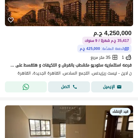
4,250,000
ج.م
35,417 ج.م شهريًا / 9 سنوات
الدفعة المقدّمة:
425,000 ج.م
1
35 متر مربع
فرصه استثماريه ستوديو متشطب بالفرش و التكيفات و هتقسط على 9 سنين
ن لاين - نيست ريزيدنس، التجمع السادس، القاهرة الجديدة، القاهرة
اتصل
الإيميل
قيد الإنشاء