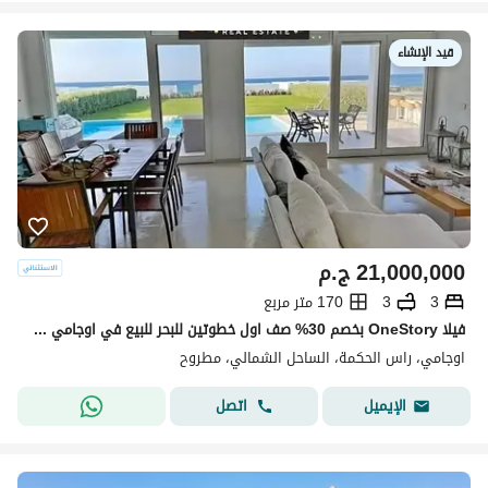
قيد الإنشاء
21,000,000
ج.م
3
3
170 متر مربع
فيلا OneStory بخصم 30% صف اول خطوتين للبحر للبيع في اوجامي سوديك ogami sodic north coast راس الحكمه بجوار فوكا باى وماونتن فيو ولافيستا
اوجامي، راس الحكمة، الساحل الشمالي، مطروح
اتصل
الإيميل