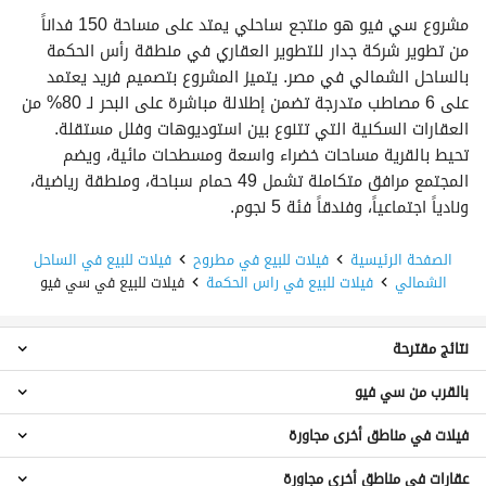
مشروع سي فيو هو منتجع ساحلي يمتد على مساحة 150 فداناً
من تطوير شركة جدار للتطوير العقاري في منطقة رأس الحكمة
بالساحل الشمالي في مصر. يتميز المشروع بتصميم فريد يعتمد
على 6 مصاطب متدرجة تضمن إطلالة مباشرة على البحر لـ 80% من
العقارات السكنية التي تتنوع بين استوديوهات وفلل مستقلة.
تحيط بالقرية مساحات خضراء واسعة ومسطحات مائية، ويضم
المجتمع مرافق متكاملة تشمل 49 حمام سباحة، ومنطقة رياضية،
ونادياً اجتماعياً، وفندقاً فئة 5 نجوم.
الصفحة الرئيسية
فيلات للبيع في مطروح
فيلات للبيع في الساحل
الشمالي
فيلات للبيع في راس الحكمة
فيلات للبيع في سي فيو
نتائج مقترحة
بالقرب من سي فيو
فيلات 5 غرف نوم للبيع في سي فيو
شاليهات للبيع في سي فيو
فيلات في مناطق أخرى مجاورة
فيلات للبيع في يود
عقارات للبيع في سي فيو
فيلات للبيع في كالى كوست
عقارات في مناطق أخرى مجاورة
فيلات للبيع في برج العرب