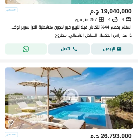
19,040,000
ج.م
4
4
287 متر مربع
استلم بخصم 44% للكاش فيلا للبيع فيو لاجون متشطبة الترا سوبر لوكس-ذا ميد-رأس الحكمة-الساحل الشمالي
ذا مد، راس الحكمة، الساحل الشمالي، مطروح
اتصل
الإيميل
26,793,000
ج.م