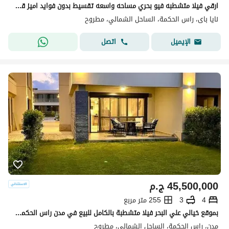
ارقي فيلا متشطبه فيو بحري مساحه واسعه تقسيط بدون فوايد اميز قري الساحل naia bay جنب طريق الضبعه،فندق ريكسوس،العالمينو المطار و مستشفي الضبعه
نايا باى، راس الحكمة، الساحل الشمالي، مطروح
اتصل
الإيميل
45,500,000
ج.م
4
3
255 متر مربع
بموقع خيالي علي البحر فيلا متشطبة بالكامل للبيع في مدن راس الحكمة - الساحل الشمالي
مدن، راس الحكمة، الساحل الشمالي، مطروح