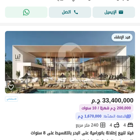
اتصل
الإيميل
قيد الإنشاء
33,400,000
ج.م
200,000 ج.م شهريًا / 10 سنوات
الدفعة المقدّمة:
1,670,000 ج.م
4
4
240 متر مربع
فيلا للبيع إطلالة بانورامية على البحر بالتقسيط على 8 سنوات