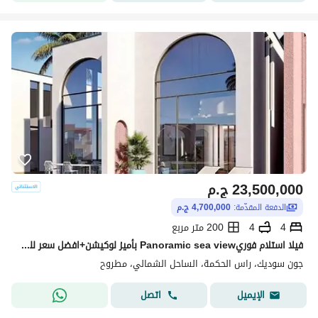
23,500,000
ج.م
الدفعة المقدّمة:
4,700,000 ج.م
4
4
200 متر مربع
فيلا استلام فوريPanoramic sea view بأميز لوكيشن+افضل سعر للبيع في جون سوديك June sodic الساحل الشمالي راس الحكمه بجوار فوكا باى وماونتن فيو وLavista
جون سوديك، راس الحكمة، الساحل الشمالي، مطروح
اتصل
الإيميل