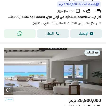
الدفعة المقدّمة:
1,340,000 ج.م
5
5
185 متر مربع
اخر فيلا seaview متشطبه في ارقي قري cali coast مقدم (1,340,000) جنب مراسي،مونتن فيو و طريق الضبعه
كالى كوست، راس الحكمة، الساحل الشمالي، مطروح
اتصل
الإيميل
قيد الإنشاء
25,900,000
ج.م