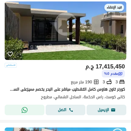
قيد الإنشاء
17,415,450
ج.م
مقدم 0%
3
3
190 متر مربع
كورنر تاون هاوس كامل التشطيب مباشر على البحر بخصم مميزعلى السعرفي كالي كوست رأس الحكمه الساحل الشمالي
كالى كوست، راس الحكمة، الساحل الشمالي، مطروح
اتصل
الإيميل