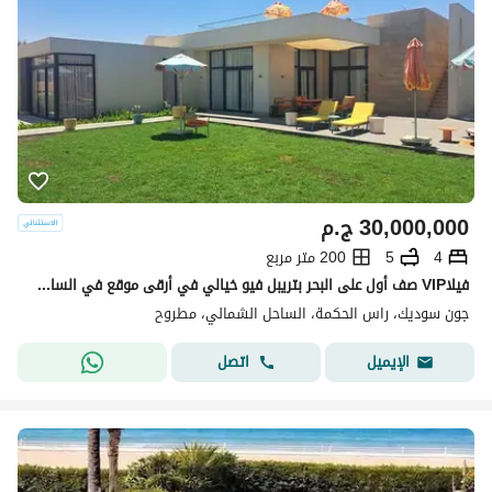
30,000,000
ج.م
4
5
200 متر مربع
فيلاVIP صف أول على البحر بتريبل فيو خيالي في أرقى موقع في الساحل الشمالي – تشطيب فاخر وتقسيط على أطول فترة ممكنة بدون فوائد-ogami-swan lake--giaia
جون سوديك، راس الحكمة، الساحل الشمالي، مطروح
اتصل
الإيميل