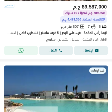
89,587,000
ج.م
789,250 ج.م شهريًا / 10 سنوات
الدفعة المقدّمة:
4,479,350 ج.م
5
7
507 متر مربع
ازها رأس الحكمة | فيلا على البحر | 5 غرف ماستر | تشطيب كامل | الاستلام خلال سنتين
ازها، راس الحكمة، الساحل الشمالي، مطروح
اتصل
الإيميل
قيد الإنشاء