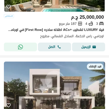
25,000,000
ج.م
3
4
187 متر مربع
فيلا LUXURY تشطيب +ACs اطلاله ساحره [First Row] في اوجامي سوديك اميز شاطي في راس الحكمه Sandy Beach بجوار سيزر و فوكا باي و لافيستا | OGAMI BY S
اوجامي، راس الحكمة، الساحل الشمالي، مطروح
اتصل
الإيميل
قيد الإنشاء