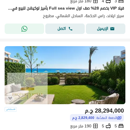
3
4
180 متر مربع
فيلا VIP بخصم 28% صف اول Full sea view بأميز لوكيشن للبيع في سيزر سوديك راس الحكمه Caesar sodic بجوار لافيستا رأس الحكمه وكون واوجامي وماونتن فيو
سيزر ايلاند، راس الحكمة، الساحل الشمالي، مطروح
اتصل
الإيميل
28,294,000
ج.م
الدفعة المقدّمة:
2,829,400 ج.م
5
5
190 متر مربع