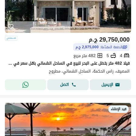
29,750,000
ج.م
الدفعة المقدّمة:
2,975,000 ج.م
4
5
482 متر مربع
فيلا 482 متر بتطل على البحر للبيع في الساحل الشمالي باقل سعر في الماركت
المصيف، راس الحكمة، الساحل الشمالي، مطروح
اتصل
الإيميل
قيد الإنشاء