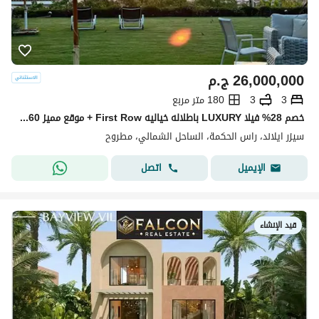
26,000,000
ج.م
3
3
180 متر مربع
خصم 28% فيلا LUXURY باطلاله خياليه First Row + موقع مميز 60 ثانيه مشي للبحر في سيزر سوديك يالقرب من لافيستا راس الحكمه و جون و فوكا باي Caesar - SODIC
سيزر ايلاند، راس الحكمة، الساحل الشمالي، مطروح
اتصل
الإيميل
قيد الإنشاء