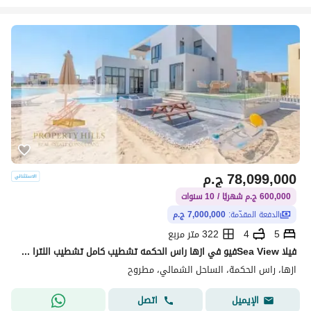
78,099,000
ج.م
600,000 ج.م شهريًا / 10 سنوات
الدفعة المقدّمة:
7,000,000 ج.م
5
4
322 متر مربع
فيلا Sea Viewفيو في ازها راس الحكمه تشطيب كامل تشطيب اللترا سوبر لوكس بالتكيفات ووحدات المطبخ بمقدم 7 مليون وتقسيط باقي المبلغ
ازها، راس الحكمة، الساحل الشمالي، مطروح
اتصل
الإيميل