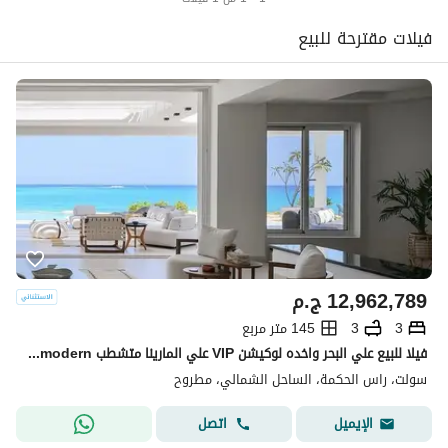
فيلات مقترحة للبيع
12,962,789
ج.م
3
3
145 متر مربع
فيلا للبيع علي البحر واخده لوكيشن VIP علي المارينا متشطب Ultra modern بالتقسيط في سولت salt north coast راس الحكمه
سولت، راس الحكمة، الساحل الشمالي، مطروح
اتصل
الإيميل