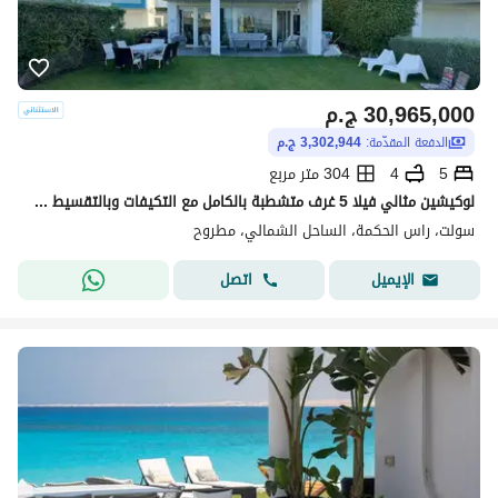
30,965,000
ج.م
الدفعة المقدّمة:
3,302,944 ج.م
5
4
304 متر مربع
لوكيشين مثالي فيلا 5 غرف متشطبة بالكامل مع التكيفات وبالتقسيط المريح واقرب استلام في الساحل الشمالي بالقرب من فوكا باي وكالي كوست وهاسيندا حنيش للبيع
سولت، راس الحكمة، الساحل الشمالي، مطروح
اتصل
الإيميل