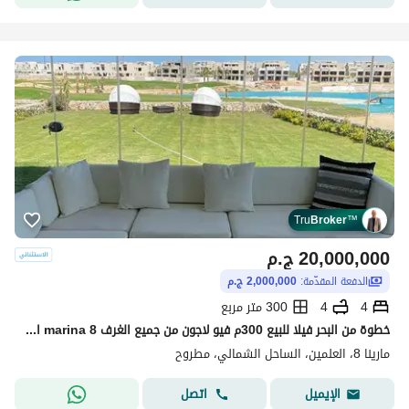
Tru
Broker
™
20,000,000
ج.م
الدفعة المقدّمة:
2,000,000 ج.م
4
4
300 متر مربع
خطوة من البحر فيلا للبيع 300م فيو لاجون من جميع الغرف marina 8 الساحل الشمالي دقايق من العلمين و الحي اللاتيني و مراسي
مارينا 8، العلمين، الساحل الشمالي، مطروح
اتصل
الإيميل