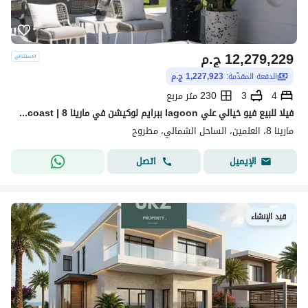
12,279,229
ج.م
الدفعة المقدّمة:
1,227,923 ج.م
4
3
230 متر مربع
فيلا للبيع فيو خيالي علي lagoon ببرايم لوكيشن في مارينا 8 | marina 8 north coast الساحل الشمالي دقائق من مراسي
مارينا 8، العلمين، الساحل الشمالي، مطروح
اتصل
الإيميل
قيد الإنشاء