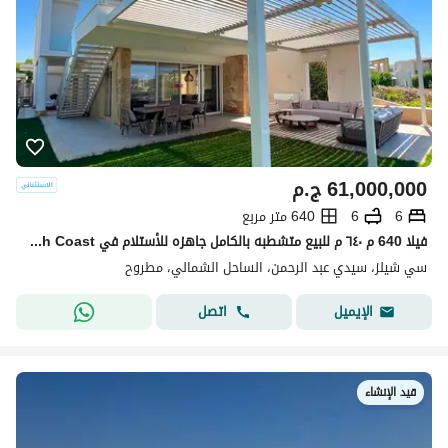
61,000,000
ج.م
6
6
640 متر مربع
فيلا 640 م ٦٤٠ م للبيع متشطبه بالكامل جاهزه للأستلام في Seashell North Coastسيشيل بالساحل الشمالي سيدي عبدالرحمن سته غرف
سي شيلز، سيدي عبد الرحمن، الساحل الشمالي، مطروح
اتصل
الإيميل
قيد الإنشاء