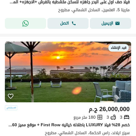
فيلا صف اول على البحر جاهزه للسكن متشطبه بالفرش +الاجهزه+ المطبخ+التكييفات في مارينا 5 marina5 الساحل الشمالي قبل لسان الوزراء بجوارRixos
مارينا 5، العلمين، الساحل الشمالي، مطروح
اتصل
الإيميل
قيد الإنشاء
26,000,000
ج.م
3
3
180 متر مربع
خصم 28% فيلا LUXURY باطلاله خياليه First Row + موقع مميز 60 ثانيه مشي للبحر في سيزر سوديك يالقرب من لافيستا راس الحكمه و جون و فوكا باي Caesar - SODIC
سيزر ايلاند، راس الحكمة، الساحل الشمالي، مطروح