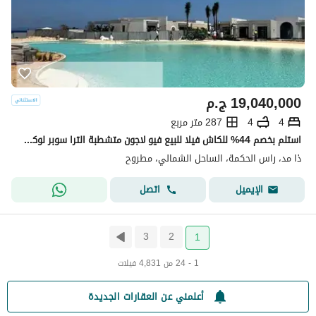
19,040,000
ج.م
4
4
287 متر مربع
استلم بخصم 44% للكاش فيلا للبيع فيو لاجون متشطبة الترا سوبر لوكس-ذا ميد-رأس الحكمة-الساحل الشمالي
ذا مد، راس الحكمة، الساحل الشمالي، مطروح
اتصل
الإيميل
3
2
1
1 - 24 من 4,831 فيلات
أعلمني عن العقارات الجديدة