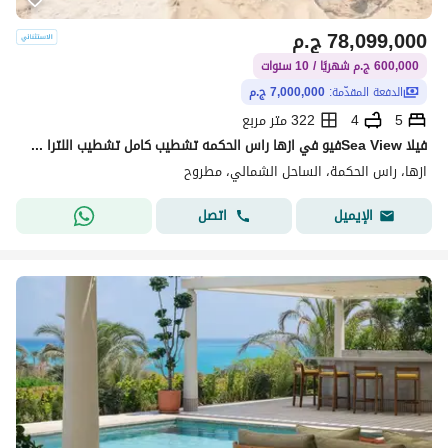
78,099,000
ج.م
600,000 ج.م شهريًا / 10 سنوات
الدفعة المقدّمة:
7,000,000 ج.م
5
4
322 متر مربع
فيلا Sea Viewفيو في ازها راس الحكمه تشطيب كامل تشطيب اللترا سوبر لوكس بالتكيفات ووحدات المطبخ بمقدم 7 مليون وتقسيط باقي المبلغ
ازها، راس الحكمة، الساحل الشمالي، مطروح
اتصل
الإيميل