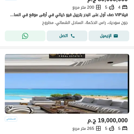
4
5
200 متر مربع
فيلاVIP صف أول على البحر بتريبل فيو خيالي في أرقى موقع في الساحل الشمالي – تشطيب فاخر وتقسيط على أطول فترة ممكنة بدون فوائد-ogami-swan lake--giaia
جون سوديك، راس الحكمة، الساحل الشمالي، مطروح
اتصل
الإيميل
19,000,000
ج.م
5
5
265 متر مربع