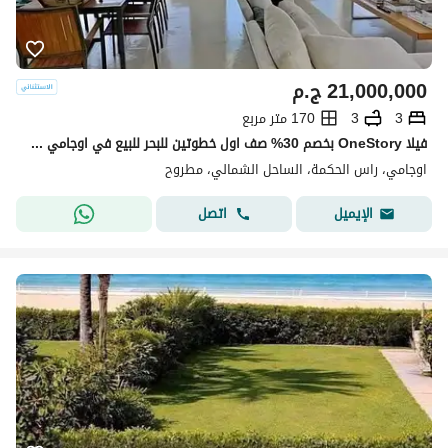
21,000,000
ج.م
3
3
170 متر مربع
فيلا OneStory بخصم 30% صف اول خطوتين للبحر للبيع في اوجامي سوديك ogami sodic north coast راس الحكمه بجوار فوكا باى وماونتن فيو ولافيستا
اوجامي، راس الحكمة، الساحل الشمالي، مطروح
اتصل
الإيميل