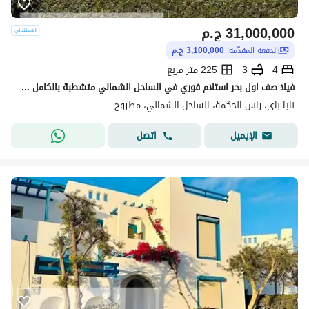
31,000,000
ج.م
الدفعة المقدّمة:
3,100,000 ج.م
4
3
225 متر مربع
فيلا صف اول بحر استلام فوري في الساحل الشمالي متشطبة بالكامل جاهزة للمعاينة
نايا باى، راس الحكمة، الساحل الشمالي، مطروح
اتصل
الإيميل