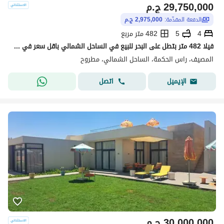
29,750,000
ج.م
الدفعة المقدّمة:
2,975,000 ج.م
4
5
482 متر مربع
فيلا 482 متر بتطل على البحر للبيع في الساحل الشمالي باقل سعر في الماركت
المصيف، راس الحكمة، الساحل الشمالي، مطروح
اتصل
الإيميل
30,000,000
ج.م