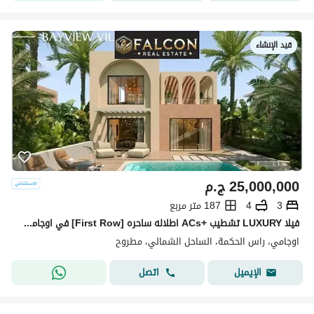
قيد الإنشاء
25,000,000
ج.م
3
4
187 متر مربع
فيلا LUXURY تشطيب +ACs اطلاله ساحره [First Row] في اوجامي سوديك اميز شاطي في راس الحكمه Sandy Beach بجوار سيزر و فوكا باي و لافيستا | OGAMI BY S
اوجامي، راس الحكمة، الساحل الشمالي، مطروح
اتصل
الإيميل