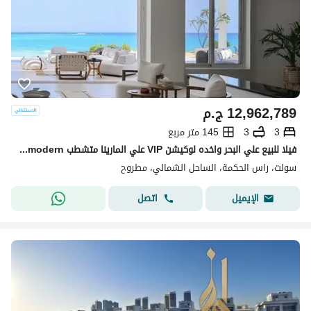
12,962,789
ج.م
3
3
145 متر مربع
فيلا للبيع علي البحر واخده لوكيشن VIP علي المارينا متشطب Ultra modern بالتقسيط في سولت salt north coast راس الحكمه
سولت، راس الحكمة، الساحل الشمالي، مطروح
اتصل
الإيميل