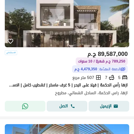
89,587,000
ج.م
789,250 ج.م شهريًا / 10 سنوات
الدفعة المقدّمة:
4,479,350 ج.م
5
7
507 متر مربع
ازها رأس الحكمة | فيلا على البحر | 5 غرف ماستر | تشطيب كامل | الاستلام خلال سنتين
ازها، راس الحكمة، الساحل الشمالي، مطروح
اتصل
الإيميل