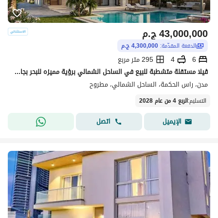
43,000,000
ج.م
الدفعة المقدّمة:
4,300,000 ج.م
6
4
295 متر مربع
ڤيلا مستقلة متشطبة للبيع في الساحل الشمالي برؤية مميزه للبحر بجانب قرية Perla و سول رأس الحكمة و ذا وتر واي ودقايق من ساوث ميد TMG و الماظة باى
مدن، راس الحكمة، الساحل الشمالي، مطروح
التسليم
:
الربع 4 من عام 2028
اتصل
الإيميل