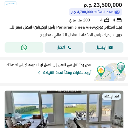
23,500,000
ج.م
الدفعة المقدّمة:
4,700,000 ج.م
4
4
200 متر مربع
فيلا استلام فوريPanoramic sea view بأميز لوكيشن+افضل سعر للبيع في جون سوديك June sodic الساحل الشمالي راس الحكمه بجوار فوكا باى وماونتن فيو وLavista
جون سوديك، راس الحكمة، الساحل الشمالي، مطروح
اتصل
الإيميل
اقض وقتًا أقل في التنقل إلى العمل أو المدرسة أو إلى أصدقائك
أوجد عقارات وفقاً لمدة القيادة
قيد الإنشاء