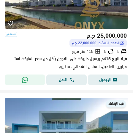
25,000,000
ج.م
الدفعة المقدّمة:
22,000,000 ج.م
5
5
415 متر مربع
فيلا للبيع 415م ريسيل دايركت على اللاجون بأقل من سعر الماركت استلام فوري في مزارين ايلاند بالعلمين - Mazarine Island in Alamein
مزارين، العلمين، الساحل الشمالي، مطروح
اتصل
الإيميل
قيد الإنشاء