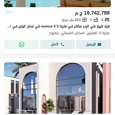
19,742,789
ج.م
5
5
263 متر مربع
فيلا للبيع علي البحر مباشر في مارينا 5 marina 5 في لسان الوزير في الساحل الشمالي بمساحه 263 متر متشطبه بالكامل ultra modern بالفرش و ا
مارينا 5، العلمين، الساحل الشمالي، مطروح
اتصل
الإيميل