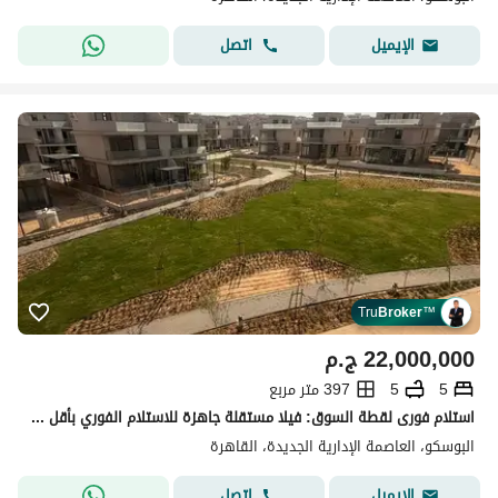
اتصل
الإيميل
Tru
Broker
™
22,000,000
ج.م
5
5
397 متر مربع
استلام فورى لقطة السوق: فيلا مستقلة جاهزة للاستلام الفوري بأقل من سعر السوق في البوسكو العاصمه
البوسكو، العاصمة الإدارية الجديدة، القاهرة
اتصل
الإيميل