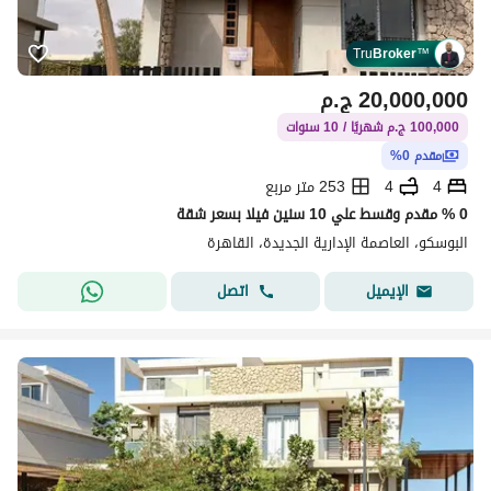
Tru
Broker
™
20,000,000
ج.م
100,000 ج.م شهريًا / 10 سنوات
مقدم 0%
4
4
253 متر مربع
0 % مقدم وقسط علي 10 سنين فيلا بسعر شقة
البوسكو، العاصمة الإدارية الجديدة، القاهرة
اتصل
الإيميل