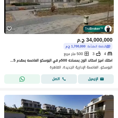
Tru
Broker
™
34,000,000
ج.م
الدفعة المقدّمة:
1,700,000 ج.م
4
3
500 متر مربع
امتلك اميز استاند الون بمساحه 500م في البوسكو العاصمه بمقدم 5%بس وهتستلم بعد سنتين في كمبوند البوسكو عاصمه ساكن وعايش بالفعل
البوسكو، العاصمة الإدارية الجديدة، القاهرة
اتصل
الإيميل