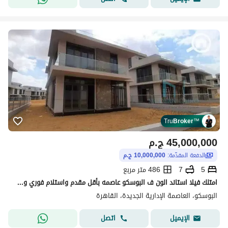
Tru
Broker
™
45,000,000
ج.م
الدفعة المقدّمة:
10,000,000 ج.م
5
7
486 متر مربع
امتلك فيلا استاند الون ف البوسكو عاصمه بأقل مقدم واستلام فوري وكمبوند ساكن وعايش بمساحة 486م
البوسكو، العاصمة الإدارية الجديدة، القاهرة
اتصل
الإيميل