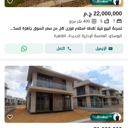
Tru
Broker
™
22,000,000
ج.م
7
5
400 متر مربع
لسرعة البيع فيلا لقطه استلام فورى اقل من سعر السوق جاهزة للسكن بموقع متميز فيو البرج الايقونى ومسجد مصر فى البوسكو فى العاصمه الادارية
البوسكو، العاصمة الإدارية الجديدة، القاهرة
اتصل
الإيميل
Tru
Broker
™