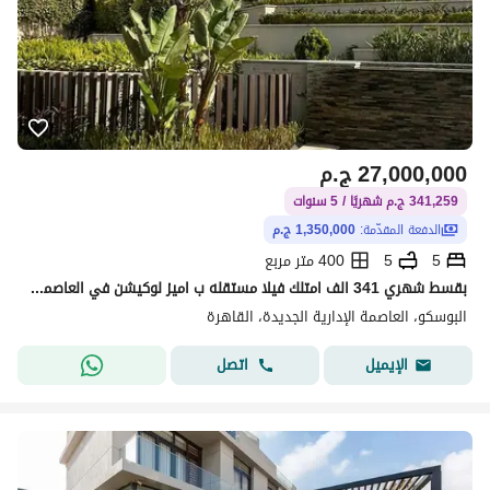
27,000,000
ج.م
341,259 ج.م شهريًا / 5 سنوات
الدفعة المقدّمة:
1,350,000 ج.م
5
5
400 متر مربع
بقسط شهري 341 الف امتلك فيلا مستقله ب اميز لوكيشن في العاصمه الادريه حي المستثمرين
البوسكو، العاصمة الإدارية الجديدة، القاهرة
اتصل
الإيميل