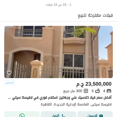
1 - 18 من 18 فيلات
فيلات مقترحة للبيع
23,500,000
ج.م
4
5
300 متر مربع
أفضل سعر فيلا كلاسيك علي وجهتين استلام فوري في لافيستا سيتي -La Vista City New Capital
لافيستا سيتى، العاصمة الإدارية الجديدة، القاهرة
اتصل
الإيميل