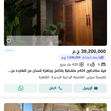
39,200,000
ج.م
الدفعة المقدّمة:
7,840,000 ج.م
6
4
420 متر مربع
فيلا ستاندالون 420م متشطبة بالكامل وجاهزة للسكن من النهارده من لاڤيستا و بڤيو بول و لاندسكيب
لافيستا سيتى، العاصمة الإدارية الجديدة، القاهرة
اتصل
الإيميل