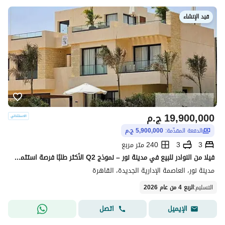
قيد الإنشاء
19,900,000
ج.م
الدفعة المقدّمة:
5,900,000 ج.م
3
3
240 متر مربع
فيلا من النوادر للبيع في مدينة نور – نموذج Q2 الأكثر طلبًا فرصة استثمارية وسكنية مميزة أقساط ممتدة حتى 15 سنة – أوفر استثنائي للبيع السريع
مدينة نور، العاصمة الإدارية الجديدة، القاهرة
التسليم
:
الربع 4 من عام 2026
اتصل
الإيميل