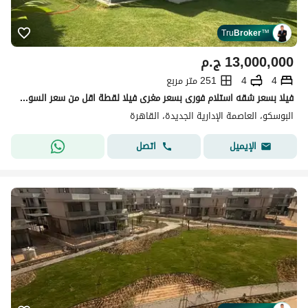
Tru
Broker
™
13,000,000
ج.م
4
4
251 متر مربع
فيلا بسعر شقه استلام فورى بسعر مغرى فيلا لقطة اقل من سعر السوق موقع مميز . . فى اميز موقع بالعاصمة الادارية
البوسكو، العاصمة الإدارية الجديدة، القاهرة
اتصل
الإيميل