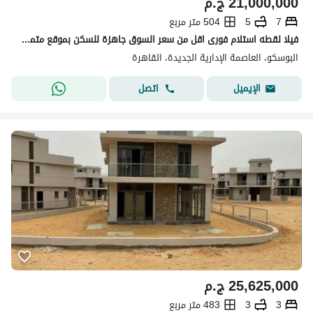
21,000,000
ج.م
7
5
504 متر مربع
فيلا لقطه استلام فورى اقل من سعر السوق جاهزة للسكن بموقع متميز فيو البرج الايقونى ومسجد مصر فى البوسكو فى العاصمه الادارية
البوسكو، العاصمة الإدارية الجديدة، القاهرة
اتصل
الإيميل
25,625,000
ج.م
3
3
483 متر مربع