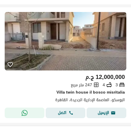
12,000,000
ج.م
3
4
247 متر مربع
Villa twin house il bosco misritalia
البوسكو، العاصمة الإدارية الجديدة، القاهرة
اتصل
الإيميل