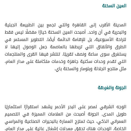
العين السخنة
المدينة الأقرب إلى القاهرة والتي تجمع بين الطبيعة الجبلية
والبحرية في آن واحد. أصبحت العين السخنة خيارًا مفضلًا ليس فقط
للراحة الأسبوعية، بل للإقامة الدائمة أيضًا. التطوير المستمر في
الطرق والأنفاق التي تربطها بالعاصمة جعل الوصول إليها لا
يستغرق سوى ساعة ونصف تقريبًا. تنتشر فيها القرى والمنتجعات
التي تقدم وحدات سكنية جاهزة وخدمات متكاملة على مدار العام،
مثل منتجع الجلالة وبلومار والسخنة باي.
الجونة والغردقة
الوجه الشرقي لمصر على البحر الأحمر يشهد استقرارًا استثماريًا
طويل المدى. الجونة أصبحت من العلامات المميزة في التصميم
العمراني الذكي، حيث تمتزج العمارة بالبحيرات الصناعية والمراسي
الخاصة. الوحدات هناك تحقق معدلات إشغال عالية على مدار العام،