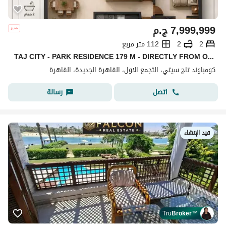
7,999,999
ج.م
2
2
112 متر مربع
TAJ CITY - PARK RESIDENCE 179 M - DIRECTLY FROM OWNER
كومباوند تاج سيتي، التجمع الاول، القاهرة الجديدة، القاهرة
اتصل
رسالة
قيد الإنشاء
Tru
Broker
™