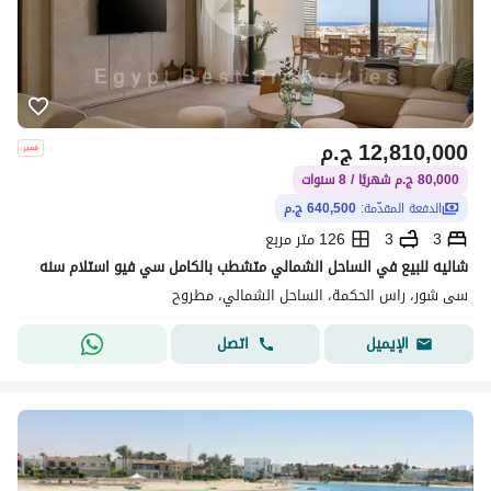
12,810,000
ج.م
80,000 ج.م شهريًا / 8 سنوات
الدفعة المقدّمة:
640,500 ج.م
3
3
126 متر مربع
شاليه للبيع في الساحل الشمالي متشطب بالكامل سي فيو استلام سنه
سى شور، راس الحكمة، الساحل الشمالي، مطروح
اتصل
الإيميل