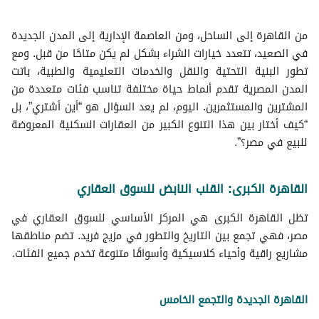
أراضي للبيع في مَصر
شقق فندقية للبيع في مَصر
من القاهرة إلى الساحل، ومن العاصمة الإدارية إلى المدن الجديدة
عقارات سكنية اخرى للبيع في مَصر
في الصعيد، تتعدد خيارات الشراء بشكل لم يكن متاحًا من قبل. ومع
غرف للبيع في مَصر
تطور البنية التحتية والنقل والخدمات التعليمية والطبية، باتت
كبينات للبيع في مَصر
المدن المصرية تقدم أنماط حياة مختلفة تناسب فئات متعددة من
أسطح للبيع في مَصر
المشترين والمستثمرين. اليوم، لم يعد السؤال هو “أين أشتري”، بل
“كيف أختار بين هذا التنوع الكبير من العقارات السكنية المعروضة
للبيع في مصر؟”.
القاهرة الكبرى: القلب النابض للسوق العقاري
تظل القاهرة الكبرى هي المركز الأساسي للسوق العقاري في
مصر، فهي تجمع بين التاريخ والتطور في مزيج فريد. تضم مناطقها
مشاريع راقية وأحياء كلاسيكية وأسواقًا متنوعة تخدم جميع الفئات.
القاهرة الجديدة والتجمع الخامس