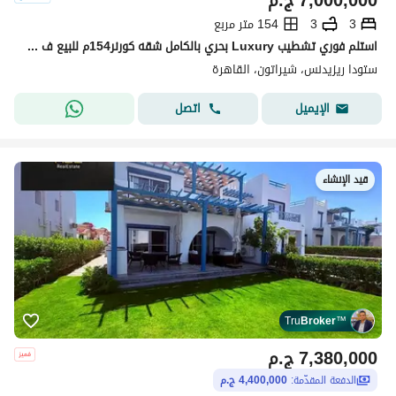
7,000,000
ج.م
3
3
154 متر مربع
استلم فوري تشطيب Luxury بحري بالكامل شقه كورنر154م للبيع ف ستودا شيراتون دقائق من تاج سيتي وجاردينيا Stoda Sheraton Minutes Taj City Heliopolis
ستودا ريزيدنس، شيراتون، القاهرة
اتصل
الإيميل
قيد الإنشاء
Tru
Broker
™
7,380,000
ج.م
الدفعة المقدّمة:
4,400,000 ج.م