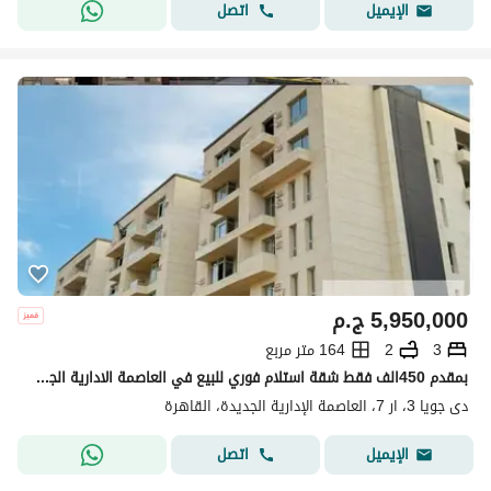
اتصل
الإيميل
5,950,000
ج.م
3
2
164 متر مربع
بمقدم 450الف فقط شقة استلام فوري للبيع في العاصمة الادارية الجديدة كمبوند دي جويا 3 Dejoya 3
دى جويا 3، ار 7، العاصمة الإدارية الجديدة، القاهرة
اتصل
الإيميل