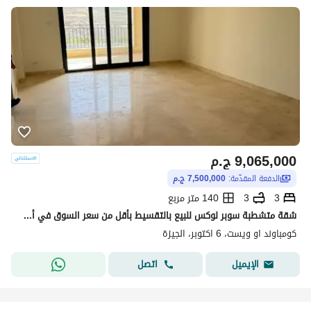
9,065,000
ج.م
الدفعة المقدّمة:
7,500,000 ج.م
3
3
140 متر مربع
شقة متشطبة سوبر لوكس للبيع بالتقسيط بأقل من سعر السوق في أو ويست من أوراسكوم 6 أكتوبر طريق الواحات O West Tulwa 6th of October Al Wahat Road
كومباوند او ويست، 6 اكتوبر، الجيزة
اتصل
الإيميل