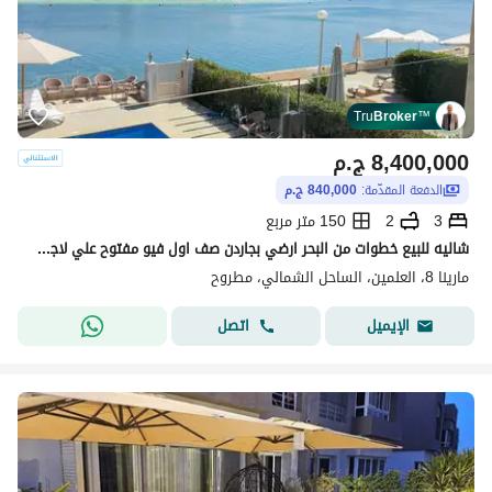
Tru
Broker
™
8,400,000
ج.م
الدفعة المقدّمة:
840,000 ج.م
3
2
150 متر مربع
شاليه للبيع خطوات من البحر ارضي بجاردن صف اول فيو مفتوح علي لاجون دقائق من مراسي و الحي اللاتيني الساحل الشمالي Marina8 North Coast
مارينا 8، العلمين، الساحل الشمالي، مطروح
اتصل
الإيميل