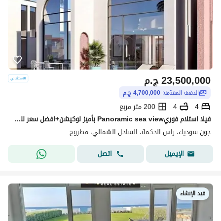
23,500,000
ج.م
الدفعة المقدّمة:
4,700,000 ج.م
4
4
200 متر مربع
فيلا استلام فوريPanoramic sea view بأميز لوكيشن+افضل سعر للبيع في جون سوديك June sodic الساحل الشمالي راس الحكمه بجوار فوكا باى وماونتن فيو وLavista
جون سوديك، راس الحكمة، الساحل الشمالي، مطروح
اتصل
الإيميل
قيد الإنشاء