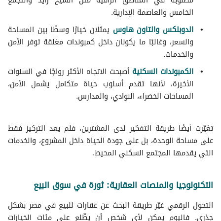
مطلوبة في المناطق الراقية مثل الشيخ زايد والتجمع
الخامس والعاصمة الإدارية.
الدوبلكس والتاون هاوس
يمثلان خيارًا وسطًا بين المساحة
والسعر، وغالبًا ما يكونان داخل كمبوندات مغلقة توفر الأمن
والخدمات.
الكمبوندات السكنية
أصبحت الاتجاه الأكثر رواجًا في السنوات
الأخيرة، لأنها تقدم أسلوب حياة متكامل يشمل الأمن،
المساحات الخضراء، النوادي، والمدارس.
تغيّرت أيضًا طريقة التفكير لدى المشترين، فلم يعد التركيز فقط
على مساحة الوحدة، بل على جودة الحياة داخل المشروع، والخدمات
التي يقدمها المجتمع السكني المحيط.
التكنولوجيا والمنصات العقارية: ثورة في سوق البيع
التحول الرقمي غيّر طريقة البحث عن عقارات للبيع في مصر بشكل
جذري. فاليوم يمكن لأي شخص أن يطّلع على مئات الخيارات