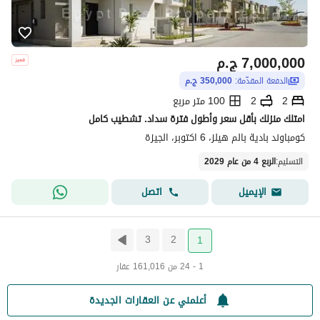
7,000,000
ج.م
الدفعة المقدّمة:
350,000 ج.م
2
2
100 متر مربع
امتلك منزلك بأقل سعر وأطول فترة سداد. تشطيب كامل
كومباوند بادية بالم هيلز، 6 اكتوبر، الجيزة
التسليم
:
الربع 4 من عام 2029
اتصل
الإيميل
3
2
1
1 - 24 من 161,016 عقار
أعلمني عن العقارات الجديدة