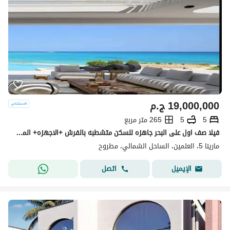
19,000,000
ج.م
5
5
265 متر مربع
فيلا صف اول على البحر جاهزه للسكن متشطبه بالفرش +الاجهزه+ المطبخ+التكييفات في مارينا 5 marina5 الساحل الشمالي قبل لسان الوزراء بجوارRixos
مارينا 5، العلمين، الساحل الشمالي، مطروح
اتصل
الإيميل