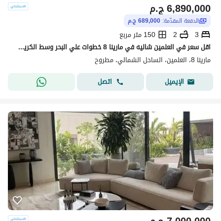
6,890,000
ج.م
الدفعة المقدّمة:
689,000 ج.م
3
2
150 متر مربع
اقل سعر في العلمين شاليه في مارينا 8 خطوات علي البحر وسط الكريستال لاجون دقائق من مراسي و الحي اللاتيني الساحل الشمالي Marina8 North Coast
مارينا 8، العلمين، الساحل الشمالي، مطروح
اتصل
الإيميل