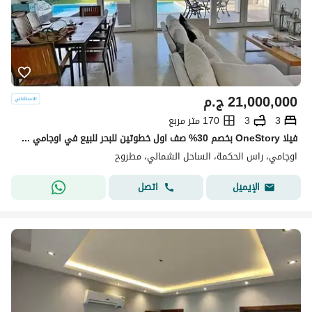
21,000,000
ج.م
3
3
170 متر مربع
فيلا OneStory بخصم 30% صف اول خطوتين للبحر للبيع في اوجامي سوديك ogami sodic north coast راس الحكمه بجوار فوكا باى وماونتن فيو ولافيستا
اوجامي، راس الحكمة، الساحل الشمالي، مطروح
اتصل
الإيميل