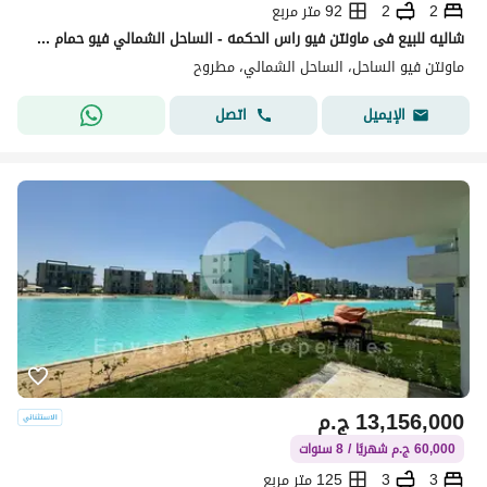
2
2
92 متر مربع
شاليه للبيع فى ماونتن فيو راس الحكمه - الساحل الشمالي فيو حمام سباحه بحري المساحه 92م 2 غرفه + 2حمام دور اول المبني ارضي ودورين فقط المقدم 4.500. 0
ماونتن فيو الساحل، الساحل الشمالي، مطروح
اتصل
الإيميل
13,156,000
ج.م
60,000 ج.م شهريًا / 8 سنوات
3
3
125 متر مربع