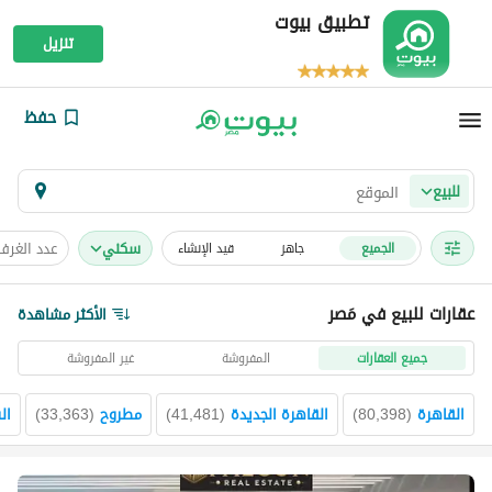
تطبيق بيوت
تنزيل
حفظ
للبيع
سكني
عدد الغرف
الجميع
جاهز
قيد الإنشاء
عقارات للبيع في مَصر
الأكثر مشاهدة
جميع العقارات
المفروشة
غير المفروشة
القاهرة
(
80,398
)
القاهرة الجديدة
(
41,481
)
مطروح
(
33,363
)
ال