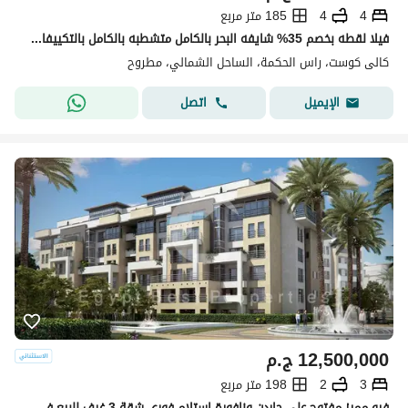
4
4
185 متر مربع
فيلا لقطه بخصم 35% شايفه البحر بالكامل متشطبه بالكامل بالتكييفات للبيع في كالي كوست الساحل الشمالي راس الحكمه cali coast north coast ras el hekmaشاليه
كالى كوست، راس الحكمة، الساحل الشمالي، مطروح
اتصل
الإيميل
12,500,000
ج.م
3
2
198 متر مربع
فيو مميز مفتوح على جاردن ونافورة استلام فوري شقة 3 غرف للبيع في كمباوند هايد بارك التجمع الخامس القاهرة الجديدة