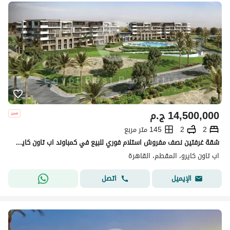
14,500,000
ج.م
2
2
145 متر مربع
شقة غرفتين نصف مفروش استلام فوري للبيع في كمباوند اب تاون كايرو اعمار
اب تاون كايرو، المقطم، القاهرة
اتصل
الإيميل