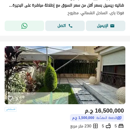
شاليه ريسيل بسعر أقل من سعر السوق مع إطلالة مباشرة على البحيرة معروض للبيع في فوكاباى من تطوير مصر
فوكا باى، الساحل الشمالي، مطروح
اتصل
الإيميل
16,500,000
ج.م
الدفعة المقدّمة:
1,500,000 ج.م
5
5
230 متر مربع