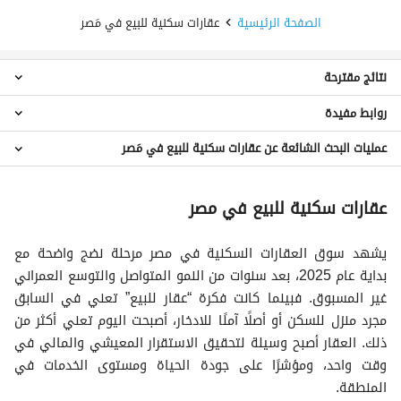
الصفحة الرئيسية
عقارات سكنية للبيع في مَصر
نتائج مقترحة
روابط مفيدة
عقارات استوديو للبيع في مَصر
عقارات 1 غرفة نوم للبيع في مَصر
عمليات البحث الشائعة عن عقارات سكنية للبيع في مَصر
عقارات للايجار في مَصر
عقارات 2 غرفة نوم للبيع في مَصر
عقارات 3 غرف نوم للبيع في مَصر
منزل صغير للبيع في مصر
عقارات سكنية للبيع في مصر
عقارات 4 غرف نوم للبيع في مَصر
عقارات للبيع في مصر من المالك مباشرة
شقق للبيع في مَصر
عقارات للبيع بالتقسيط في مصر
شاليهات للبيع في مَصر
يشهد سوق العقارات السكنية في مصر مرحلة نضج واضحة مع
أرخص شقق في الساحل الشمالي
فيلات للبيع في مَصر
بداية عام 2025، بعد سنوات من النمو المتواصل والتوسع العمراني
تاون هاوس للبيع في مَصر
غير المسبوق. فبينما كانت فكرة “عقار للبيع” تعني في السابق
توين هاوس للبيع في مَصر
مجرد منزل للسكن أو أصلًا آمنًا للادخار، أصبحت اليوم تعني أكثر من
دوبليكس للبيع في مَصر
ذلك. العقار أصبح وسيلة لتحقيق الاستقرار المعيشي والمالي في
بنتهاوس للبيع في مَصر
وقت واحد، ومؤشرًا على جودة الحياة ومستوى الخدمات في
اي فيلا للبيع في مَصر
المنطقة.