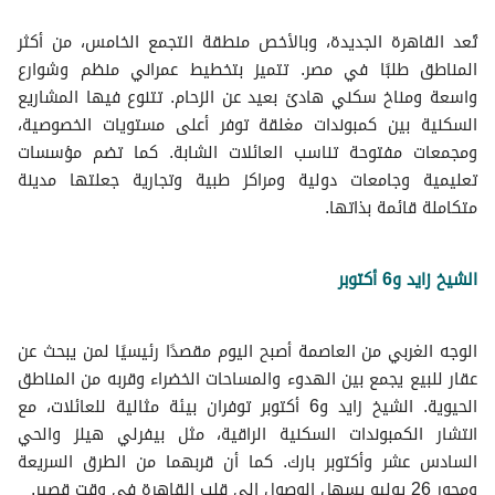
تُعد القاهرة الجديدة، وبالأخص منطقة التجمع الخامس، من أكثر
المناطق طلبًا في مصر. تتميز بتخطيط عمراني منظم وشوارع
واسعة ومناخ سكني هادئ بعيد عن الزحام. تتنوع فيها المشاريع
السكنية بين كمبوندات مغلقة توفر أعلى مستويات الخصوصية،
ومجمعات مفتوحة تناسب العائلات الشابة. كما تضم مؤسسات
تعليمية وجامعات دولية ومراكز طبية وتجارية جعلتها مدينة
متكاملة قائمة بذاتها.
الشيخ زايد و6 أكتوبر
الوجه الغربي من العاصمة أصبح اليوم مقصدًا رئيسيًا لمن يبحث عن
عقار للبيع يجمع بين الهدوء والمساحات الخضراء وقربه من المناطق
الحيوية. الشيخ زايد و6 أكتوبر توفران بيئة مثالية للعائلات، مع
انتشار الكمبوندات السكنية الراقية، مثل بيفرلي هيلز والحي
السادس عشر وأكتوبر بارك. كما أن قربهما من الطرق السريعة
ومحور 26 يوليو يسهل الوصول إلى قلب القاهرة في وقت قصير.