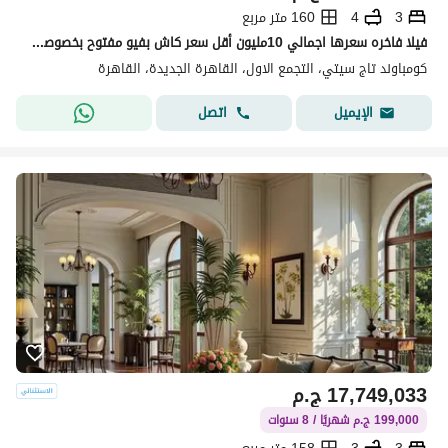
3
4
160 متر مربع
فيلا فاخره سعرها اجمالي 10مليون أقل سعر كاش بفيو مفتوح بخصوصيه كامله للبيع في تاج سيتي Taj city القاهره الجديده التجمع الخامس
كومباوند تاج سيتي، التجمع الاول، القاهرة الجديدة، القاهرة
اتصل
الإيميل
17,749,033
ج.م
199,000 ج.م شهريًا / 8 سنوات