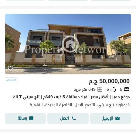
50,000,000
ج.م
5
6
649 متر مربع
موقع مميز | أفضل سعر | فيلا مستقلة 5 غرف 649م | تاج سيتي T القاهرة الجديدة نصف تشطيب جاهزة للاستلام الفوري
كومباوند تاج سيتي، التجمع الاول، القاهرة الجديدة، القاهرة
اتصل
رسالة
الإيميل