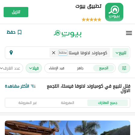
تطبيق بيوت
تنزيل
حفظ
كومباوند لانوفا فيستا
للبيع
مختلط
فیلا
عدد الغرف
الجميع
جاهز
قيد الإنشاء
فلل للبيع في كومباوند لانوفا فيستا، التجمع
الأكثر مشاهدة
الاول
جميع العقارات
المفروشة
غير المفروشة