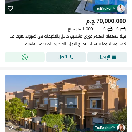
Tru
Broker
™
70,000,000
ج.م
6
6
1,000 متر مربع
فيلا مستقله استلام فوري تشطيب كامل بالتكيفات في كمبوند لانوفا فيستا - التجمع الاول
كومباوند لانوفا فيستا، التجمع الاول، القاهرة الجديدة، القاهرة
اتصل
الإيميل
Tru
Broker
™