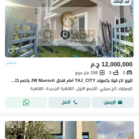
قيد الإنشاء
12,000,000
ج.م
3
3
158 متر مربع
للبيع اخر فيلا بكمبوند TAJ_CITY امام فندق JW Marriott بخصم كاش 54%
كومباوند تاج سيتي، التجمع الاول، القاهرة الجديدة، القاهرة
اتصل
الإيميل