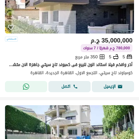
35,000,000
ج.م
780,000 ج.م شهريًا / 7 سنوات
5
5
350 متر مربع
أخر وافخم فيلا استاند الون للبيع فى كمبوند تاج سيتي جاهزة الان متشطبة بالكامل بالتكيفات مساحات كبيرة بخصم على الكاش يصل الى 35%
كومباوند تاج سيتي، التجمع الاول، القاهرة الجديدة، القاهرة
اتصل
الإيميل