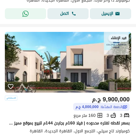
كومباوند ذا واتر مارك، التجمع الاول، القاهرة الجديدة، القاهرة
اتصل
الإيميل
قيد الإنشاء
9,900,000
ج.م
الدفعة المقدّمة:
4,000,000 ج.م
3
3
160 متر مربع
بسعر لقطه لفتره محدوده | فيلا 160م بجاردن 144م للبيع بموقع مميز جدا داخل أوريجامي - تاج سيتي- القاهره الجديده- التجمع الخامس - 3 غرف
كومباوند تاج سيتي، التجمع الاول، القاهرة الجديدة، القاهرة