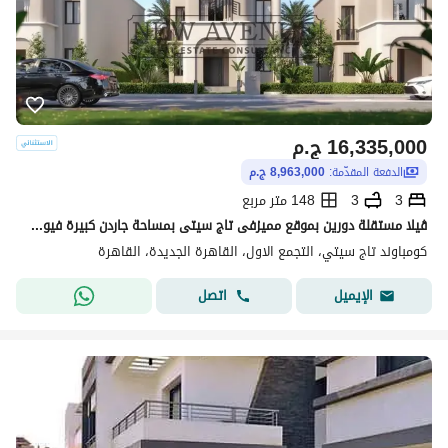
16,335,000
ج.م
الدفعة المقدّمة:
8,963,000 ج.م
3
3
148 متر مربع
ڤيلا مستقلة دورين بموقع مميزفى تاج سيتى بمساحة جاردن كبيرة فيوعلى مساحات خضرة باقل مقدم و استلام قريب
كومباوند تاج سيتي، التجمع الاول، القاهرة الجديدة، القاهرة
اتصل
الإيميل