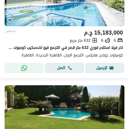
15,183,000
ج.م
6
6
632 متر مربع
اخر فيلا استلام فوري 632 متر قصر في التجمع فيو لاندسكيب كومبوند فيلات فقط امام بوابه الرحاب
كومباوند جولدن هايتس، التجمع الاول، القاهرة الجديدة، القاهرة
اتصل
الإيميل