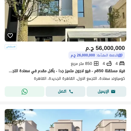
56,000,000
ج.م
الدفعة المقدّمة:
26,000,000 ج.م
4
4
850 متر مربع
فيلا مستقلة 850م - فيو لاجون متميز جدا - بأقل مقدم في سعادة التجمع الخامس وبسعر منخفض تماما فأحجز مكانك الان - saada new cairo
كومباوند سعادة، التجمع الاول، القاهرة الجديدة، القاهرة
اتصل
الإيميل