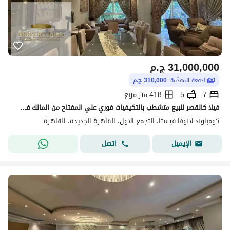
31,000,000
ج.م
الدفعة المقدّمة:
310,000 ج.م
7
5
418 متر مربع
فيلا كالقصر للبيع متشطب بالتكيفيات فوري علي المفتاح من المالك في لافيستا
كومباوند لانوفا فيستا، التجمع الاول، القاهرة الجديدة، القاهرة
اتصل
الإيميل