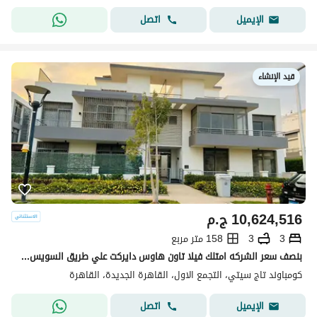
اتصل
الإيميل
قيد الإنشاء
10,624,516
ج.م
3
3
158 متر مربع
بنصف سعر الشركه امتلك فيلا تاون هاوس دايركت علي طريق السويس في التجمع الاول بجوار مطار القاهره و مدينه نصر و جاردينيا في كمبوند تاج سيتي - Taj City
كومباوند تاج سيتي، التجمع الاول، القاهرة الجديدة، القاهرة
اتصل
الإيميل