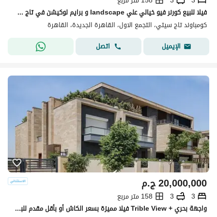
3
3
158 متر مربع
فيلا للبيع كورنر فيو خيالي علي landscape و برايم لوكيشن في تاج سيتي taj city بالتقسيط
كومباوند تاج سيتي، التجمع الاول، القاهرة الجديدة، القاهرة
اتصل
الإيميل
20,000,000
ج.م
3
3
158 متر مربع
واجهة بحري + Trible View فيلا مميزة بسعر الكاش أو بأقل مقدم للبيع في تاج سيتي التجمع الأول بجوار جاردينيا ودقائق من شيراتون Taj City New Cairo