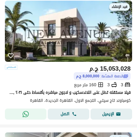
قيد الإنشاء
15,053,028
ج.م
الدفعة المقدّمة:
8,000,000 ج.م
3
3
160 متر مربع
فيلا مستقله تطل على اللاندسكيب و لاجون مباشره بأقساط حتى ٢٠٣١ ,قسط ربع سنوى 320,592 و استلام 2027 فى كمبوند سكنى راق, تاج سيتى
كومباوند تاج سيتي، التجمع الاول، القاهرة الجديدة، القاهرة
اتصل
الإيميل