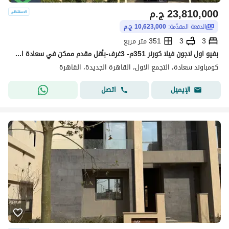
23,810,000
ج.م
الدفعة المقدّمة:
10,623,000 ج.م
3
3
351 متر مربع
بفيو اول لاجون فيلا كورنر 351م- 3غرف-بأقل مقدم ممكن في سعادة التجمع الخامس وبسعر لايقارن ف الماركت - saada new cairo
كومباوند سعادة، التجمع الاول، القاهرة الجديدة، القاهرة
اتصل
الإيميل