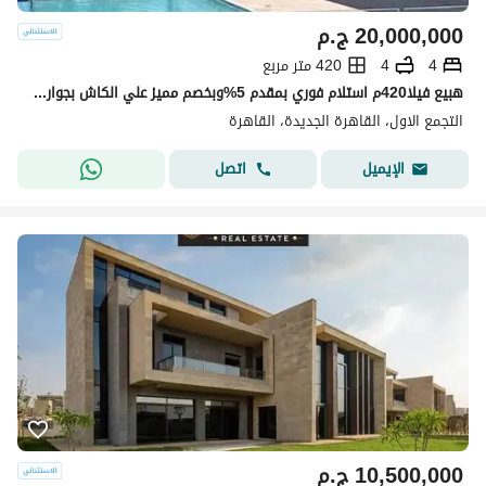
20,000,000
ج.م
4
4
420 متر مربع
هبيع فيلا420م استلام فوري بمقدم 5%وبخصم مميز علي الكاش بجوار فندق توليب باق
التجمع الاول، القاهرة الجديدة، القاهرة
اتصل
الإيميل
10,500,000
ج.م