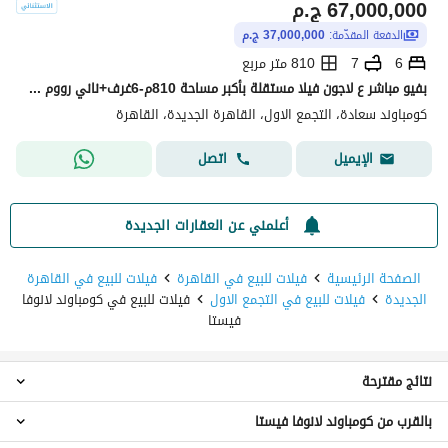
67,000,000
ج.م
الدفعة المقدّمة:
37,000,000 ج.م
6
7
810 متر مربع
بفيو مباشر ع لاجون فيلا مستقلة بأكبر مساحة 810م-6غرف+ناني رووم بأوفرغيرمتوقع - ف سعادة التجمع الخامس بالتقسيط-السعر الان قابل للتفاوض- saada new cairo
كومباوند سعادة، التجمع الاول، القاهرة الجديدة، القاهرة
اتصل
الإيميل
أعلمني عن العقارات الجديدة
الصفحة الرئيسية
فيلات للبيع في القاهرة
فيلات للبيع في القاهرة
الجديدة
فيلات للبيع في التجمع الاول
فيلات للبيع في كومباوند لانوفا
فيستا
نتائج مقترحة
بالقرب من كومباوند لانوفا فيستا
فيلات 5 غرف نوم للبيع في كومباوند لانوفا فيستا