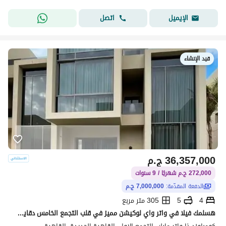
اتصل
الإيميل
قيد الإنشاء
36,357,000
ج.م
272,000 ج.م شهريًا / 9 سنوات
الدفعة المقدّمة:
7,000,000 ج.م
4
5
305 متر مربع
هسلمك فيلا في واتر واي لوكيشن مميز في قلب التجمع الخامس دقايق من شارع التسعين الجنوبي وقريب من الجامعه الامريكيه بمقدم 7 مليون